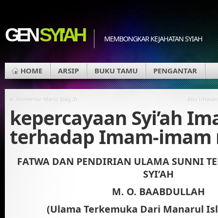
GEN
SYI'AH
MEMBONGKAR KEJAHATAN SYIAH
HOME
ARSIP
BUKU TAMU
PENGANTAR
«
Komentar Manis (bag.3)
Abu l-Hasan
kepercayaan Syi’ah I
terhadap Imam-imam
FATWA DAN PENDIRIAN ULAMA SUNNI T
SYI’AH
M. O. BAABDULLAH
(Ulama Terkemuka Dari Manarul Isl