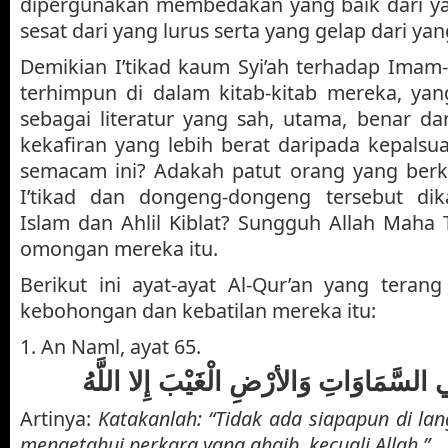
dipergunakan membedakan yang baik dari y
sesat dari yang lurus serta yang gelap dari yan
Demikian I’tikad kaum Syi’ah terhadap Ima
terhimpun di dalam kitab-kitab mereka, ya
sebagai literatur yang sah, utama, benar d
kekafiran yang lebih berat daripada kepals
semacam ini? Adakah patut orang yang ber
I’tikad dan dongeng-dongeng tersebut dik
Islam dan Ahlil Kiblat? Sungguh Allah Maha T
omongan mereka itu.
Berikut ini ayat-ayat Al-Qur’an yang terang
kebohongan dan kebatilan mereka itu:
1. An Naml, ayat 65.
ي السَّمَاوَاتِ وَالأرْضِ الْغَيْبَ إِلا اللَّهُ
Artinya:
Katakanlah: “Tidak ada siapapun di lan
mengetahui perkara yang ghaib, kecuali Allah.”