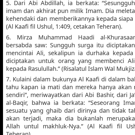
5. Dari Abi Abdillah, ia berkata: “Sesungguh
imam dan akhirat pun milik Imam. Dia melet
kehendaki dan memberikannya kepada siapa y
(Al Kaafi fil Ushul, 1:409, cetakan Teheran).
6. Mirza Muhammad Haadi al-Khurasaani
bersabda saw: Sungguh surga itu diciptaka
mencintai Ali, sekalipun ia durhaka kepada
diciptakan untuk orang yang membenci Ali
kepada Rasulullah.” (Risalatul Islam Wal Mukjiza
7. Kulaini dalam bukunya Al Kaafi di dalam b
tahu kapan ia mati dan mereka hanya akan 
sendiri”, meriwayatkan dari Abi Bashir, dari
al-Baqir, bahwa ia berkata: “Seseorang Im
sesuatu yang ghaib dari dirinya dan tidak 
akan terjadi, maka dia bukanlah merupak
Allah untul makhluk-Nya.” (Al Kaafi fil Us
Teheran).