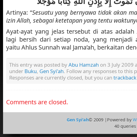
َمُوتَ إِلا بِإِذْنِ اللَّهِ كِتَابًا مُؤَجَّلا
Artinya: “
Sesuatu yang bernyawa tidak akan ma
izin Allah, sebagai ketetapan yang tentu waktuny
Ayat-ayat yang jelas tersebut di atas adala
lagi bersih dari setiap noda, yang menjadi a
yaitu Ahlus Sunnah wal Jama’ah, berkaitan den
This entry was posted by
Abu Hamzah
on 3 July 2009 a
under
Buku
,
Gen Syi'ah
. Follow any responses to this
Responses are currently closed, but you can
trackback
Comments are closed.
Gen Syi'ah
© 2009 |Powered by
W
40 queries