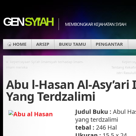
GEN
SYI'AH
MEMBONGKAR KEJAHATAN SYIAH
HOME
ARSIP
BUKU TAMU
PENGANTAR
«
kepercayaan Syi’ah Imamiyah terhadap Imam-
Kepercay
imam mereka
Tentang Kekafi
istri Rasulu
Abu l-Hasan Al-Asy’ar
Yang Terdzalimi
Judul Buku :
Abul Has
yang terdzalimi
tebal :
246 Hal
Ukuran :
15,5 x 24