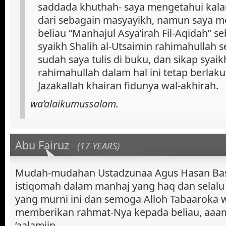
saddada khuthah- saya mengetahui kalau
dari sebagain masyayikh, namun saya me
beliau “Manhajul Asya’irah Fil-Aqidah” 
syaikh Shalih al-Utsaimin rahimahullah s
sudah saya tulis di buku, dan sikap syai
rahimahullah dalam hal ini tetap berlaku
Jazakallah khairan fidunya wal-akhirah.
wa’alaikumussalam.
Abu Fairuz
(17 YEARS)
Mudah-mudahan Ustadzunaa Agus Hasan Bas
istiqomah dalam manhaj yang haq dan sela
yang murni ini dan semoga Alloh Tabaaroka wa
memberikan rahmat-Nya kepada beliau, aaam
‘aalamiin…