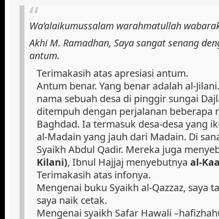
Wa’alaikumussalam warahmatullah wabara
Akhi M. Ramadhan, Saya sangat senang de
antum.
Terimakasih atas apresiasi antum.
Antum benar. Yang benar adalah al-Jilani.
nama sebuah desa di pinggir sungai Daj
ditempuh dengan perjalanan beberapa 
Baghdad. Ia termasuk desa-desa yang ik
al-Madain yang jauh dari Madain. Di sana
Syaikh Abdul Qadir. Mereka juga menye
Kilani)
, Ibnul Hajjaj menyebutnya
al-Kaa
Terimakasih atas infonya.
Mengenai buku Syaikh al-Qazzaz, saya t
saya naik cetak.
Mengenai syaikh Safar Hawali –hafizhah