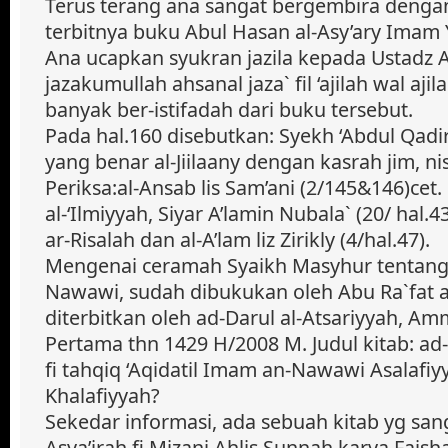
Terus terang ana sangat bergembira denga
terbitnya buku Abul Hasan al-Asy’ary Imam 
Ana ucapkan syukran jazila kepada Ustadz
jazakumullah ahsanal jaza` fil ‘ajilah wal aji
banyak ber-istifadah dari buku tersebut.
Pada hal.160 disebutkan: Syekh ‘Abdul Qadir a
yang benar al-Jiilaany dengan kasrah jim, nis
Periksa:al-Ansab lis Sam’ani (2/145&146)cet.
al-‘Ilmiyyah, Siyar A’lamin Nubala` (20/ hal.
ar-Risalah dan al-A’lam liz Zirikly (4/hal.47).
Mengenai ceramah Syaikh Masyhur tentang
Nawawi, sudah dibukukan oleh Abu Ra`fat a
diterbitkan oleh ad-Darul al-Atsariyyah, Am
Pertama thn 1429 H/2008 M. Judul kitab: ad-
fi tahqiq ‘Aqidatil Imam an-Nawawi Asalafi
Khalafiyyah?
Sekedar informasi, ada sebuah kitab yg sang
Asya’irah fi Mizani Ahlis Sunnah karya Faisha