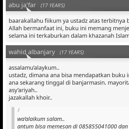
abu ja'far
(17 YEARS)
baarakallahu fiikum ya ustadz atas terbitnya
Allah bermanfaat ini, buku ini memang menj
selama ini terkaburkan dalam khazanah Islam 
wahid albanjary
(17 YEARS)
assalamu’alaykum..
ustadz, dimana ana bisa mendapatkan buku in
ana sekarang tinggal di banjarmasin. mayorita
asy’ariyah..
jazakallah khoir..
wa’alaikum salam..
antum bisa memesan di 085855041000 dan 