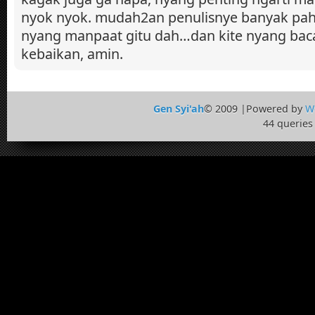
nyok nyok. mudah2an penulisnye banyak paha
nyang manpaat gitu dah…dan kite nyang baca
kebaikan, amin.
Gen Syi'ah
© 2009 |Powered by
W
44 queries