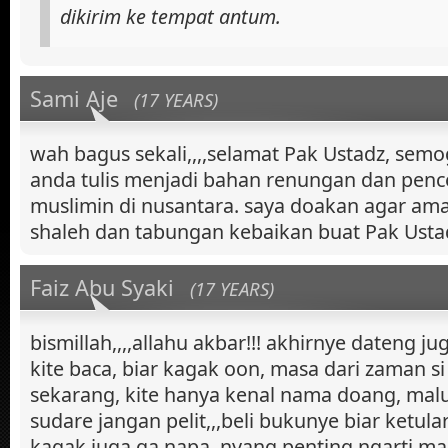
dikirim ke tempat antum.
Sami Aje
(17 YEARS)
wah bagus sekali,,,,selamat Pak Ustadz, sem
anda tulis menjadi bahan renungan dan pen
muslimin di nusantara. saya doakan agar ama
shaleh dan tabungan kebaikan buat Pak Usta
Faiz Abu Syaki
(17 YEARS)
bismillah,,,,allahu akbar!!! akhirnye dateng ju
kite baca, biar kagak oon, masa dari zaman 
sekarang, kite hanya kenal nama doang, malu
sudare jangan pelit,,,beli bukunye biar ketular
kagak juga ga napa, nyang penting ngarti ma