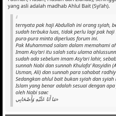
yang asli adalah madhab Ahlul Bait (Syi’ah).
ternyata pak haji Abdullah ini orang syiah, be
sudah terbuka luas, tidak perlu lagi pak h
pura-pura minta diperluas forum ini.
Pak Muhammad salam dalam memahami ah
Imam Asy’ari itu salah satu ulama ahlussun
sudah ada sebelum imam Asy’ari lahir, seba
sunnah Nabi dan sunnah Khulafa’ Rasyidin (
Usman, Ali) dan sunnah para sahabat radhi
Sedangkan ahlul bait bukan syiah dan syiah 
Islam yang benar adalah sesuai dengan apa
oleh Nabi saw:
مَا أَنَا عَلَيْهِ وَأَصْحَابِي»