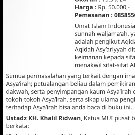
Harga :
Rp. 50.000,-
Pemesanan :
085855
Umat Islam Indonesia
sunnah waljama’ah, y
adalah pengikut Aqida
Aqidah Asy’ariyyah d
keimanan kepada sifat
menakwil sifat-sifat A
Semua permasalahan yang terkait dengan imam
Asya’irah; petualangan beliau dalam pemikiran
dakwah, serta penyimpangan kaum Asya’irah 
tokoh-tokoh Asya’irah, serta sikap ulama pen
terhadap Asya’irah bisa anda baca di buku ini.
Ustadz KH. Khalil Ridwan
, Ketua MUI pusat
berkata: