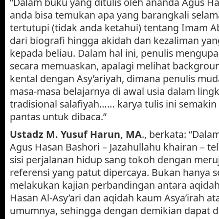
“Dalam buku yang ditulis oleh ananda Agus Has
anda bisa temukan apa yang barangkali selama
tertutupi (tidak anda ketahui) tentang Imam A
dari biografi hingga akidah dan kezaliman ya
kepada beliau. Dalam hal ini, penulis mengup
secara memuaskan, apalagi melihat backgrou
kental dengan Asy’ariyah, dimana penulis mu
masa-masa belajarnya di awal usia dalam ling
tradisional salafiyah…… karya tulis ini semakin
pantas untuk dibaca.”
Ustadz M. Yusuf Harun, MA
., berkata: “Dalam
Agus Hasan Bashori – Jazahullahu khairan – te
sisi perjalanan hidup sang tokoh dengan mer
referensi yang patut dipercaya. Bukan hanya se
melakukan kajian perbandingan antara aqida
Hasan Al-Asy’ari dan aqidah kaum Asya’irah at
umumnya, sehingga dengan demikian dapat dit