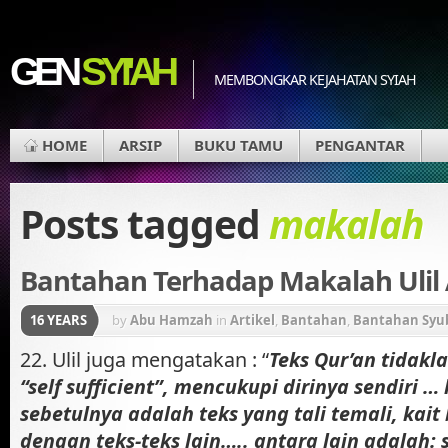
GEN
SYI'AH
MEMBONGKAR KEJAHATAN SYIAH
HOME
ARSIP
BUKU TAMU
PENGANTAR
Posts tagged
makalah
Bantahan Terhadap Makalah Ulil 
16 YEARS
by
Abu Hamzah
in
Artikel
,
Bantahan
,
Bantahan Syub
Mewaspadai Gerakan Konstektualisasi Al-Qur'an
22. Ulil juga mengatakan : “
Teks Qur’an tidakl
“self sufficient”, mencukupi dirinya sendiri …
sebetulnya adalah teks yang tali temali, kait
dengan teks-teks lain….. antara lain adalah: 