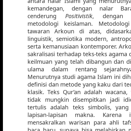
antara nalar Islami yang menurutny
kemandegan, dengan nalar Ba
cenderung
Positivistik
, dengan c
metodologi keislaman. Metodologi
tawaran Arkoun di atas, didasark
linguistik, semiotika modern, antropo
serta kemanusiaan
kontemporer. Arko
sakralisasi terhadap teks-teks agama
keilmuan yang telah dibangun dan di
ulama dalam rentang sejarahny
Menurutnya studi agama Islam ini di
definisi dan metode yang kaku dari te
klasik. Teks Qur’an adalah wacana, 
tidak mungkin disempitkan jadi id
tertulis adalah teks simbolis, ya
lapisan-lapisan makna. Karena 
mensakralkan warisan para ahli tafs
baca baru, supaya bisa melahirkan 