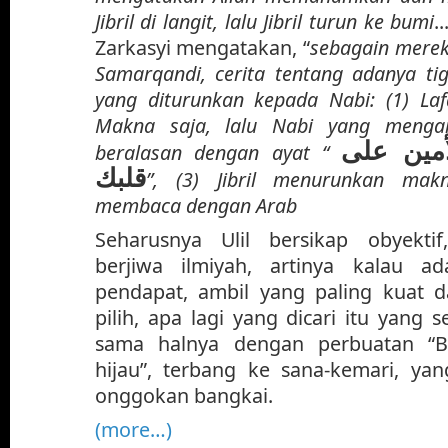
Jibril di langit, lalu Jibril turun ke bumi
..
Zarkasyi mengatakan, “
sebagain mereka
Samarqandi, cerita tentang adanya ti
yang diturunkan kepada Nabi: (1) La
Makna saja, lalu Nabi yang menga
أمين على
beralasan dengan ayat “
قلبك
”, (3) Jibril menurunkan mak
membaca dengan Arab
Seharusnya Ulil bersikap obyekti
berjiwa ilmiyah, artinya kalau a
pendapat, ambil yang paling kuat da
pilih, apa lagi yang dicari itu yang s
sama halnya dengan perbuatan “Bl
hijau”, terbang ke sana-kemari, yan
onggokan bangkai.
(more…)