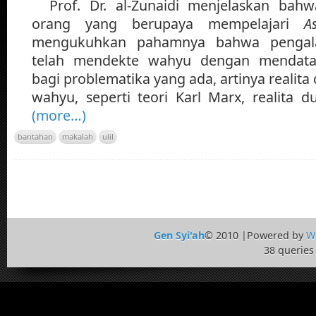
Prof. Dr. al-Zunaidi menjelaskan bah
orang yang berupaya mempelajari
A
mengukuhkan pahamnya bahwa pengalam
telah mendekte wahyu dengan mendatang
bagi problematika yang ada, artinya realit
wahyu, seperti teori Karl Marx, realita d
(more…)
bantahan
makalah
ulil
Gen Syi'ah
© 2010 |Powered by
W
38 queries