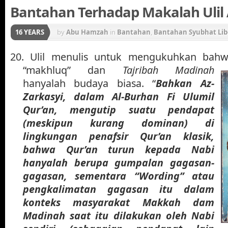
Bantahan Terhadap Makalah Ulil 
16 YEARS
by
Abu Hamzah
in
Bantahan
,
Bantahan Syubhat Lib
Gerakan Konstektualisasi Al-Qur'an
20. Ulil menulis untuk mengukuhkan bahw
“makhluq” dan
Tajribah Madinah
hanyalah budaya biasa. “
Bahkan Az-
Zarkasyi, dalam Al-Burhan Fi Ulumil
Qur’an, mengutip suatu pendapat
(meskipun kurang dominan) di
lingkungan penafsir Qur’an klasik,
bahwa Qur’an turun kepada Nabi
hanyalah berupa gumpalan gagasan-
gagasan, sementara “Wording” atau
pengkalimatan gagasan itu dalam
konteks masyarakat Makkah dam
Madinah saat itu dilakukan oleh Nabi