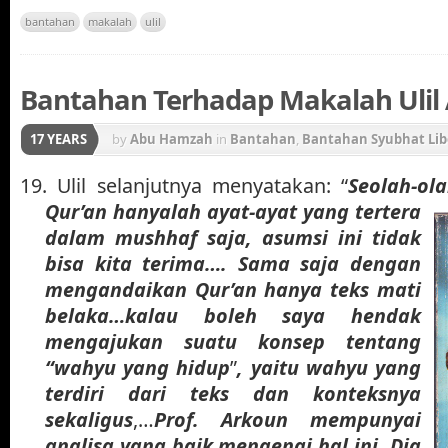
bantahan
makalah
ulil
Bantahan Terhadap Makalah Ulil 
17 YEARS
by
Abu Hamzah
in
Bantahan
,
Bantahan Syubhat Lib
Gerakan Konstektualisasi Al-Qur'an
19.
Ulil selanjutnya menyatakan: “
Seolah-ol
Qur’an hanyalah ayat-ayat yang tertera
dalam mushhaf saja, asumsi ini tidak
bisa kita terima…. Sama saja dengan
mengandaikan Qur’an hanya teks mati
belaka…kalau boleh saya hendak
mengajukan suatu konsep tentang
“wahyu yang hidup
”
, yaitu wahyu yang
terdiri dari teks dan konteksnya
sekaligus
,…
Prof. Arkoun mempunyai
analisa yang baik mengenai hal ini. Dia