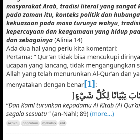
masyarakat Arab, tradisi literal yang sangat
pada zaman itu, konteks politik dan hubun
kekuasaan pada masa turunya wahyu, tradisi-
kepercayaan dan keagamaan yang hidup pada
dan sebagainya
(Alinia 14)
Ada dua hal yang perlu kita komentari:
Pertama: “ Qur’an tidak bisa mencukupi dirinya 
ucapan yang lancang, tidak mengangungkan s
Allah yang telah menurunkan Al-Qur’an dan ya
[1]
menyatakan dengan benar
:
[
ِتَابَ تِبْيَانًا لِكُلِّ شَيْءٍ
“
Dan Kami turunkan kepadamu Al Kitab (Al Qur’a
segala sesuatu
“ (an-Nahl; 89)
(more…)
Artikel
bantahan
makalah
ulil