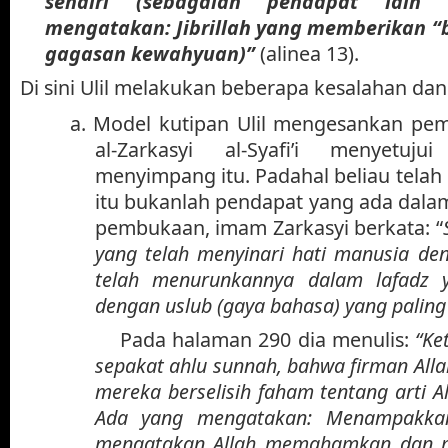
sendiri (sebagaian pendapat lain
mengatakan: Jibrillah yang memberikan “
gagasan kewahyuan)”
(alinea 13).
Di sini Ulil melakukan beberapa kesalahan da
a.
Model kutipan Ulil mengesankan pe
al-Zarkasyi al-Syafi’i menyetuj
menyimpang itu. Padahal beliau tela
itu bukanlah pendapat yang ada dala
pembukaan, imam Zarkasyi berkata: “
yang telah menyinari hati manusia de
telah menurunkannya dalam lafadz y
dengan uslub (gaya bahasa) yang paling 
Pada halaman 290 dia menulis:
“Ke
sepakat ahlu sunnah, bahwa firman Alla
mereka berselisih faham tentang arti 
Ada yang mengatakan: Menampakka
mengatakan Allah memahamkan dan 