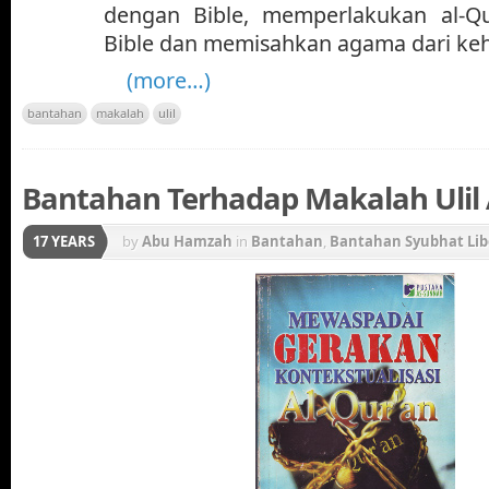
dengan Bible, memperlakukan al-Q
Bible dan memisahkan agama dari ke
(more…)
bantahan
makalah
ulil
Bantahan Terhadap Makalah Ulil 
17 YEARS
by
Abu Hamzah
in
Bantahan
,
Bantahan Syubhat Lib
Gerakan Konstektualisasi Al-Qur'an