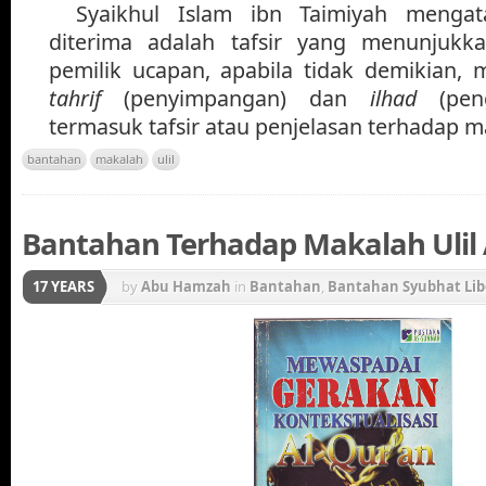
Syaikhul Islam ibn Taimiyah mengata
diterima adalah tafsir yang menunjuk
pemilik ucapan, apabila tidak demikian, 
tahrif
(penyimpangan) dan
ilhad
(pen
termasuk tafsir atau penjelasan terhadap 
bantahan
makalah
ulil
Bantahan Terhadap Makalah Ulil 
17 YEARS
by
Abu Hamzah
in
Bantahan
,
Bantahan Syubhat Lib
Gerakan Konstektualisasi Al-Qur'an