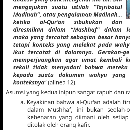
mengajukan suatu istilah “Tajribatul
Madinah”, atau pengalaman Madinah…
ketika al-Qur’an sibukukan dan
diresmikan dalam “Mushhaf” dalam le
maka yang tercatat sebagian besar hanya
tetapi konteks yang melekat pada wahy
ikut tercatat di dalamnya. Gerakan-g
memperjuangkan agar umat kembali ke
sekali tidak menyadari bahwa mereka
kepada suatu dokumen wahyu yang s
konteksnya
” (alinea 12).
Asumsi yang kedua inipun sangat rapuh dan r
a.
Keyakinan bahwa al-Qur’an adalah fi
dalam Mushhaf, ini bukan seolah-o
kebenaran yang diimani oleh setia
ditolak oleh orang kafir.