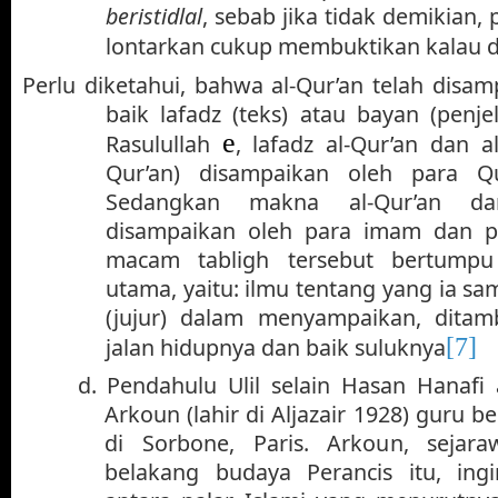
beristidlal
, sebab jika tidak demikian
lontarkan cukup membuktikan kalau d
Perlu diketahui, bahwa al-Qur’an telah disa
baik lafadz (teks) atau bayan (penj
e
Rasulullah
, lafadz al-Qur’an dan a
Qur’an) disampaikan oleh para Qu
Sedangkan makna al-Qur’an d
disampaikan oleh para imam dan p
macam tabligh tersebut bertumpu
utama, yaitu: ilmu tentang yang ia s
(jujur) dalam menyampaikan, dita
[7]
jalan hidupnya dan baik suluknya
d.
Pendahulu Ulil selain Hasan Hana
Arkoun (lahir di Aljazair 1928) guru b
di Sorbone, Paris. Arkoun, sejara
belakang budaya Perancis itu, in