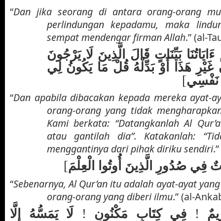
“
Dan jika seorang di antara orang-orang mu
perlindungan kepadamu, maka lindun
sempat mendengar firman Allah
.” (al-T
 ءَايَاتُنَا بَيِّنَاتٍ قَالَ الَّذِينَ لَا يَرْجُونَ
ٍ غَيْرِ هَذَا أَوْ بَدِّلْهُ قُلْ مَا يَكُونُ لِي
[
ءِ نَفْسِي
“
Dan apabila dibacakan kepada mereka ayat-ay
orang-orang yang tidak mengharapka
Kami berkata: “Datangkanlah Al Qur’a
atau gantilah dia”. Katakanlah: “Ti
menggantinya dari pihak diriku sendiri
.
[
َاتٌ فِي صُدُورِ الَّذِينَ أُوتُوا الْعِلْمَ
“
Sebenarnya, Al Qur’an itu adalah ayat-ayat yan
orang-orang yang diberi ilmu
.” (al-Anka
!
!
رِيمٌ
فِي كِتَابٍ مَكْنُونٍ
لَا يَمَسُّهُ إِلَّا