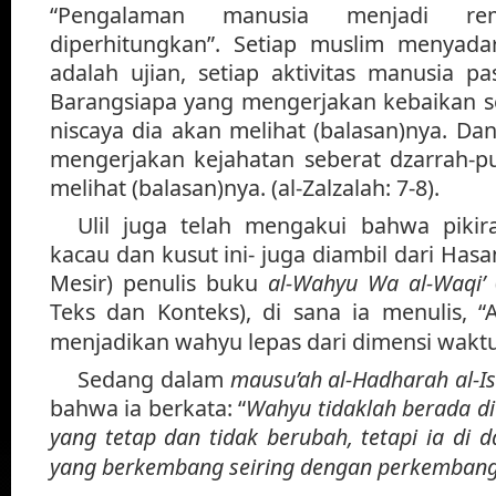
“Pengalaman manusia menjadi r
diperhitungkan”. Setiap muslim menyada
adalah ujian, setiap aktivitas manusia pa
Barangsiapa yang mengerjakan kebaikan s
niscaya dia akan melihat (balasan)nya. Da
mengerjakan kejahatan seberat dzarrah-p
melihat (balasan)nya. (al-Zalzalah: 7-8).
Ulil juga telah mengakui bahwa pikira
kacau dan kusut ini- juga diambil dari Hasan
Mesir) penulis buku
al-Wahyu Wa al-Waqi’
Teks dan Konteks), di sana ia menulis, “
menjadikan wahyu lepas dari dimensi waktu
Sedang dalam
mausu’ah al-Hadharah al-I
bahwa ia berkata: “
Wahyu tidaklah berada di
yang tetap dan tidak berubah, tetapi ia di
yang berkembang seiring dengan perkemban