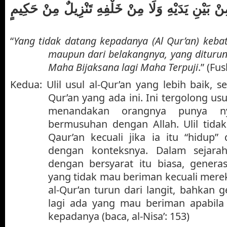
ِنْ بَيْنِ يَدَيْهِ وَلَا مِنْ خَلْفِهِ تَنْزِيلٌ مِنْ حَكِيمٍ
“
Yang tidak datang kepadanya (Al Qur’an) kebat
maupun dari belakangnya, yang dituru
Maha Bijaksana lagi Maha Terpuji
.” (Fus
Kedua: Ulil usul al-Qur’an yang lebih baik, se
Qur’an yang ada ini. Ini tergolong us
menandakan orangnya punya ny
bermusuhan dengan Allah. Ulil tida
Qaur’an kecuali jika ia itu “hidup”
dengan konteksnya. Dalam sejara
dengan bersyarat itu biasa, genera
yang tidak mau beriman kecuali mere
al-Qur’an turun dari langit, bahkan 
lagi ada yang mau beriman apabila 
kepadanya (baca, al-Nisa’: 153)