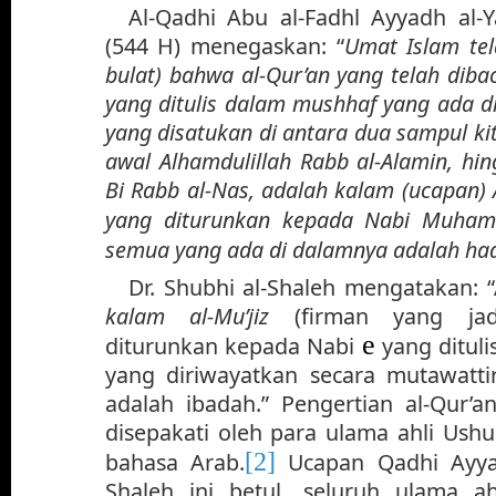
Al-Qadhi Abu al-Fadhl Ayyadh al-Y
(544 H) menegaskan: “
Umat Islam tel
bulat) bahwa al-Qur’an yang telah diba
yang ditulis dalam mushhaf yang ada d
yang disatukan di antara dua sampul ki
awal Alhamdulillah Rabb al-Alamin, hin
Bi Rabb al-Nas, adalah kalam (ucapan)
yang diturunkan kepada Nabi Muh
semua yang ada di dalamnya adalah ha
Dr. Shubhi al-Shaleh mengatakan: 
kalam al-Mu’jiz
(firman yang jad
e
diturunkan kepada Nabi
yang dituli
yang diriwayatkan secara mutawat
adalah ibadah.” Pengertian al-Qur’an
disepakati oleh para ulama ahli Ushul,
[2]
bahasa Arab.
Ucapan Qadhi Ayya
Shaleh ini betul, seluruh ulama ah