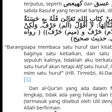
 عسق
كهيعص
terputus, seperti
dan
e
sabda Rasul
yang teramat banyak, di
(( كِتَابِ اللهِ تَعَالىَ فَلَهُ بِهِ حَسَنَةٌ
مْثَالِهَا: لاَ أَقُوْلُ (آلم) حَرْفٌ, وَلَكِنْ
(م) حَرْفٌ و (ميم) حَرْفٌ)) ( رواه
مى. حديث صحيح
“Barangsiapa membaca satu huruf dari kitab
baginya satu kebaikan, dan satu 
sepuluh kalinya, tidaklah aku berka
satu huruf akan tetapi
Alif
satu huruf,
miim
satu huruf” (HR. Tirmidzi, Al-Da
[5]
Dan al-Qur’an yang ada dalam 
lengkap, tidak ada yang hilang dan
(termasuk yang disebut oleh Ulil deng
Allah berfirman: