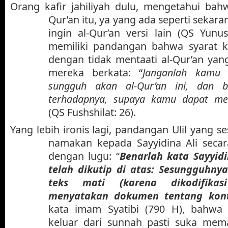
Orang kafir jahiliyah dulu, mengetahui bah
Qur’an itu, ya yang ada seperti sekara
ingin al-Qur’an versi lain (QS Yun
memiliki pandangan bahwa syarat 
dengan tidak mentaati al-Qur’an yan
mereka berkata: “
Janganlah kamu
sungguh akan al-Qur’an ini, dan b
terhadapnya, supaya kamu dapat me
(QS Fushshilat: 26).
Yang lebih ironis lagi, pandangan Ulil yang ses
namakan kepada Sayyidina Ali secar
dengan lugu: “
Benarlah kata Sayyidi
telah dikutip di atas: Sesungguhny
teks mati (karena dikodifika
menyatakan dokumen tentang kon
kata imam Syatibi (790 H), bahwa
keluar dari sunnah pasti suka mem