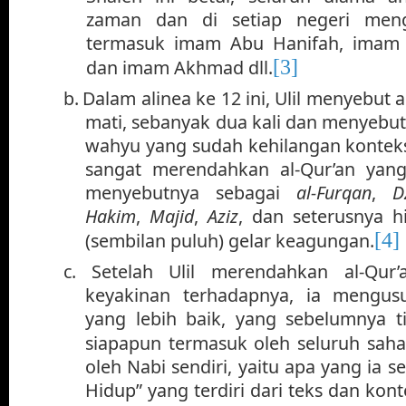
zaman dan di setiap negeri mengi
termasuk imam Abu Hanifah, imam M
[3]
dan imam Akhmad dll.
b.
Dalam alinea ke 12 ini, Ulil menyebut a
mati, sebanyak dua kali dan menyebu
wahyu yang sudah kehilangan konteksn
sangat merendahkan al-Qur’an yang
menyebutnya sebagai
al-Furqan
,
D
Hakim
,
Majid
,
Aziz
, dan seterusnya h
[4]
(sembilan puluh) gelar keagungan.
c.
Setelah Ulil merendahkan al-Qu
keyakinan terhadapnya, ia mengus
yang lebih baik, yang sebelumnya ti
siapapun termasuk oleh seluruh sah
oleh Nabi sendiri, yaitu apa yang ia 
Hidup” yang terdiri dari teks dan kont