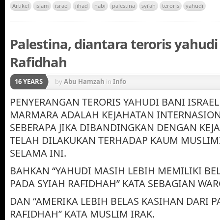
Artikel
islam
israel
jihad
nabi
palestina
syi'ah
teroris
yahudi
Palestina, diantara teroris yahudi
Rafidhah
16 YEARS
by
Abu Hamzah
in
Info
PENYERANGAN TERORIS YAHUDI BANI ISRAEL
MARMARA ADALAH KEJAHATAN INTERNASION
SEBERAPA JIKA DIBANDINGKAN DENGAN KEJ
TELAH DILAKUKAN TERHADAP KAUM MUSLIMI
SELAMA INI.
BAHKAN “YAHUDI MASIH LEBIH MEMILIKI BE
PADA SYIAH RAFIDHAH” KATA SEBAGIAN WAR
DAN “AMERIKA LEBIH BELAS KASIHAN DARI P
RAFIDHAH” KATA MUSLIM IRAK.