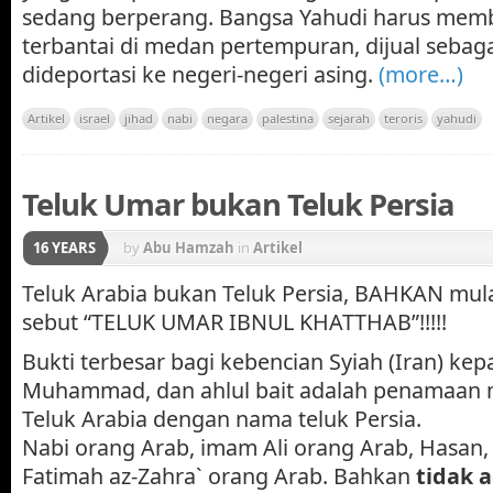
sedang berperang. Bangsa Yahudi harus memba
terbantai di medan pertempuran, dijual sebag
dideportasi ke negeri-negeri asing.
(more…)
Artikel
israel
jihad
nabi
negara
palestina
sejarah
teroris
yahudi
Teluk Umar bukan Teluk Persia
16 YEARS
by
Abu Hamzah
in
Artikel
Teluk Arabia bukan Teluk Persia, BAHKAN mula
sebut “TELUK UMAR IBNUL KHATTHAB”!!!!!
Bukti terbesar bagi kebencian Syiah (Iran) ke
Muhammad, dan ahlul bait adalah penamaan 
Teluk Arabia dengan nama teluk Persia.
Nabi orang Arab, imam Ali orang Arab, Hasan,
Fatimah az-Zahra` orang Arab. Bahkan
tidak 