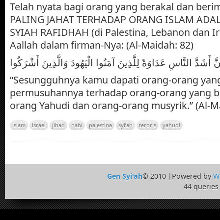
Telah nyata bagi orang yang berakal dan ber
PALING JAHAT TERHADAP ORANG ISLAM ADA
SYIAH RAFIDHAH (di Palestina, Lebanon dan I
Aallah dalam firman-Nya: (Al-Maidah: 82)
نَّ أَشَدَّ النَّاسِ عَدَاوَةً لِلَّذِينَ آمَنُوا الْيَهُودَ وَالَّذِينَ أَشْرَكُوا
“Sesungguhnya kamu dapati orang-orang yang
permusuhannya terhadap orang-orang yang be
orang Yahudi dan orang-orang musyrik.” (Al-M
islam
israel
jihad
nabi
palestina
syi’ah
teroris
yahudi
Gen Syi'ah
© 2010 |Powered by
W
44 queries