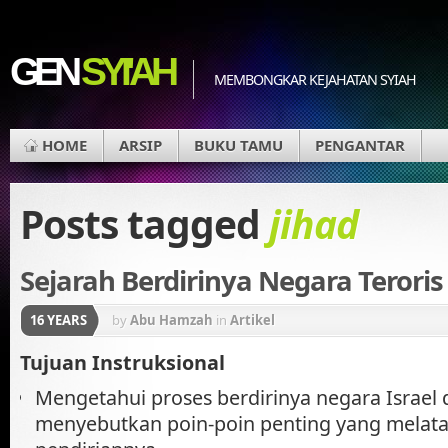
GEN
SYI'AH
MEMBONGKAR KEJAHATAN SYIAH
HOME
ARSIP
BUKU TAMU
PENGANTAR
Posts tagged
jihad
Sejarah Berdirinya Negara Teroris
16 YEARS
by
Abu Hamzah
in
Artikel
Tujuan Instruksional
Mengetahui proses berdirinya negara Israel
menyebutkan poin-poin penting yang melata