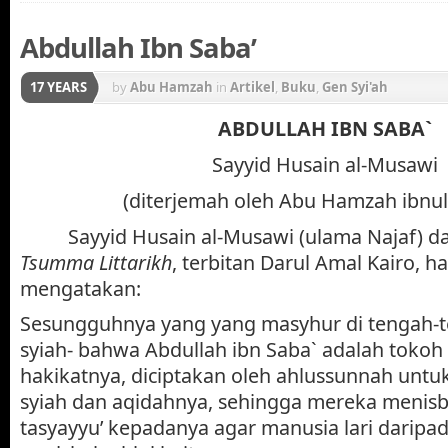
Abdullah Ibn Saba’
17 YEARS
by
Abu Hamzah
in
Artikel
,
Buku
,
Gen Syi'ah
ABDULLAH IBN SABA`
Sayyid Husain al-Musawi
(diterjemah oleh Abu Hamzah ibnu
Sayyid Husain al-Musawi
(ulama Najaf) d
Tsumma Littarikh
, terbitan Darul Amal Kairo, h
mengatakan:
Sesungguhnya yang yang masyhur di tengah-t
syiah- bahwa Abdullah ibn Saba` adalah tokoh f
hakikatnya, diciptakan oleh ahlussunnah unt
syiah dan aqidahnya, sehingga mereka menisb
tasyayyu’ kepadanya agar manusia lari daripa