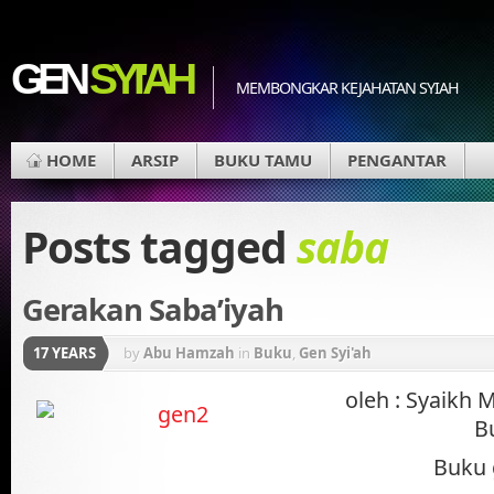
GEN
SYI'AH
MEMBONGKAR KEJAHATAN SYIAH
HOME
ARSIP
BUKU TAMU
PENGANTAR
Posts tagged
saba
Gerakan Saba’iyah
17 YEARS
by
Abu Hamzah
in
Buku
,
Gen Syi'ah
oleh : Syaikh
B
Buku 