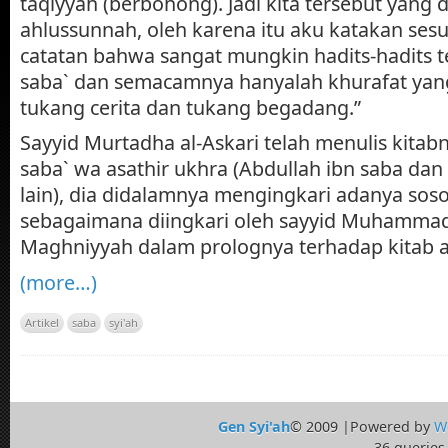
taqiyyah (berbohong). Jadi kita tersebut yang d
ahlussunnah, oleh karena itu aku katakan se
catatan bahwa sangat mungkin hadits-hadits t
saba` dan semacamnya hanyalah khurafat yang
tukang cerita dan tukang begadang.”
Sayyid Murtadha al-Askari telah menulis kitab
saba` wa asathir ukhra (Abdullah ibn saba d
lain), dia didalamnya mengingkari adanya soso
sebagaimana diingkari oleh sayyid Muhamma
Maghniyyah dalam prolognya terhadap kitab al
(more…)
Artikel
saba
syi'ah
Gen Syi'ah
© 2009 |Powered by
W
36 queries