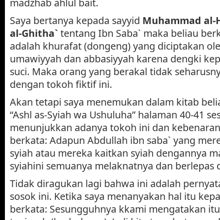
madzhab ahlul bait.
Saya bertanya kepada sayyid
Muhammad al-Hu
al-Ghitha`
tentang Ibn Saba` maka beliau berk
adalah khurafat (dongeng) yang diciptakan ole
umawiyyah dan abbasiyyah karena dengki kepa
suci. Maka orang yang berakal tidak seharusn
dengan tokoh fiktif ini.
Akan tetapi saya menemukan dalam kitab beli
“Ashl as-Syiah wa Ushuluha” halaman 40-41 se
menunjukkan adanya tokoh ini dan kebenarann
berkata: Adapun Abdullah ibn saba` yang mer
syiah atau mereka kaitkan syiah dengannya ma
syiahini semuanya melaknatnya dan berlepas di
Tidak diragukan lagi bahwa ini adalah pernya
sosok ini. Ketika saya menanyakan hal itu kepa
berkata: Sesungguhnya kkami mengatakan itu