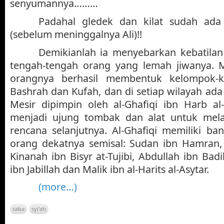
senyumannya………
Padahal gledek dan kilat sudah ada
(sebelum meninggalnya Ali)!!
Demikianlah ia menyebarkan kebatila
tengah-tengah orang yang lemah jiwanya. 
orangnya berhasil membentuk kelompok-k
Bashrah dan Kufah, dan di setiap wilayah ad
Mesir dipimpin oleh al-Ghafiqi ibn Harb al-‘
menjadi ujung tombak dan alat untuk mel
rencana selanjutnya. Al-Ghafiqi memiliki b
orang dekatnya semisal: Sudan ibn Hamran, 
Kinanah ibn Bisyr at-Tujibi, Abdullah ibn Bad
ibn Jabillah dan Malik ibn al-Harits al-Asytar.
(more…)
saba
syi'ah