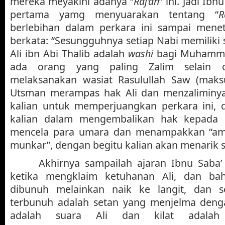
mereka meyakini adanya “
Raj’ah
” ini. Jadi Ib
pertama yamg menyuarakan tentang “
R
berlebihan dalam perkara ini sampai mene
berkata: “Sesungguhnya setiap Nabi memiliki 
Ali ibn Abi Thalib adalah
washi
bagi Muhamma
ada orang yang paling Zalim selain 
melaksanakan wasiat Rasulullah Saw (mak
Utsman merampas hak Ali dan menzaliminya
kalian untuk memperjuangkan perkara ini, 
kalian dalam mengembalikan hak kepada 
mencela para umara dan menampakkan “ama
munkar”, dengan begitu kalian akan menarik s
Akhirnya sampailah ajaran Ibnu Saba
ketika mengklaim ketuhanan Ali, dan bah
dibunuh melainkan naik ke langit, dan 
terbunuh adalah setan yang menjelma denga
adalah suara Ali dan kilat adalah