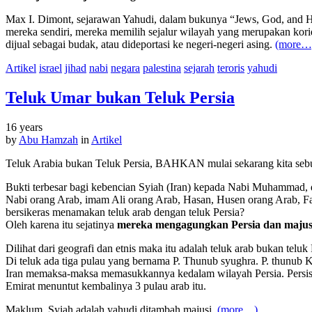
Max I. Dimont, sejarawan Yahudi, dalam bukunya “Jews, God, and Hi
mereka sendiri, mereka memilih sejalur wilayah yang merupakan kori
dijual sebagai budak, atau dideportasi ke negeri-negeri asing.
(more…
Artikel
israel
jihad
nabi
negara
palestina
sejarah
teroris
yahudi
Teluk Umar bukan Teluk Persia
16 years
by
Abu Hamzah
in
Artikel
Teluk Arabia bukan Teluk Persia, BAHKAN mulai sekarang ki
Bukti terbesar bagi kebencian Syiah (Iran) kepada Nabi Muhammad, d
Nabi orang Arab, imam Ali orang Arab, Hasan, Husen orang Arab, F
bersikeras menamakan teluk arab dengan teluk Persia?
Oleh karena itu sejatinya
mereka mengagungkan Persia dan maju
Dilihat dari geografi dan etnis maka itu adalah teluk arab bukan teluk 
Di teluk ada tiga pulau yang bernama P. Thunub syughra. P. thunub K
Iran memaksa-maksa memasukkannya kedalam wilayah Persia. Persisi 
Emirat menuntut kembalinya 3 pulau arab itu.
Maklum, Syiah adalah yahudi ditambah majusi.
(more…)