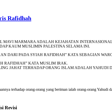
oris Rafidhah
AL MAVI MARMARA ADALAH KEJAHATAN INTERNASIONAL
P KAUM MUSLIMIN PALESTINA SELAMA INI.
HAN DARI PADA SYIAH RAFIDHAH” KATA SEBAGIAN WARG
H RAFIDHAH” KATA MUSLIM IRAK.
YANG PALING JAHAT TERHADAP ORANG ISLAM ADALAH YAHUDI DAN 
annya terhadap orang-orang yang beriman ialah orang-orang Yahudi d
i Revisi