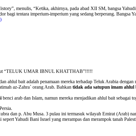
story”, menulis, “Ketika, akhirnya, pada abad XII SM, bangsa Yahudi 
dor bagi tentara imperium-imperium yang sedang berperang. Bangsa Yah
)
ta sebut “TELUK UMAR IBNUL KHATTHAB”!!!!!
an ahlul bait adalah penamaan mereka terhadap Teluk Arabia dengan n
atimah az-Zahra` orang Arab. Bahkan
tidak ada satupun imam ahlul 
si
benci arab dan Islam, namun mereka menjadikan ahlul bait sebagai t
Persia.
ubra dan p. Abu Musa. 3 pulau ini termasuk wilayah Emirat (Arab) namu
sepert Yahudi Bani Israel yang merampas dan merampok tanah Palestin