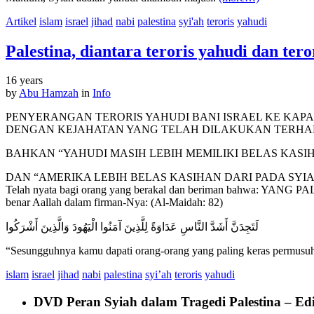
Artikel
islam
israel
jihad
nabi
palestina
syi'ah
teroris
yahudi
Palestina, diantara teroris yahudi dan ter
16 years
by
Abu Hamzah
in
Info
PENYERANGAN TERORIS YAHUDI BANI ISRAEL KE KAP
DENGAN KEJAHATAN YANG TELAH DILAKUKAN TERHADA
BAHKAN “YAHUDI MASIH LEBIH MEMILIKI BELAS KASI
DAN “AMERIKA LEBIH BELAS KASIHAN DARI PADA SYIA
Telah nyata bagi orang yang berakal dan beriman bahwa: 
benar Aallah dalam firman-Nya: (Al-Maidah: 82)
لَتَجِدَنَّ أَشَدَّ النَّاسِ عَدَاوَةً لِلَّذِينَ آمَنُوا الْيَهُودَ وَالَّذِينَ أَشْرَكُوا
“Sesungguhnya kamu dapati orang-orang yang paling keras permusuh
islam
israel
jihad
nabi
palestina
syi’ah
teroris
yahudi
DVD Peran Syiah dalam Tragedi Palestina – Edis