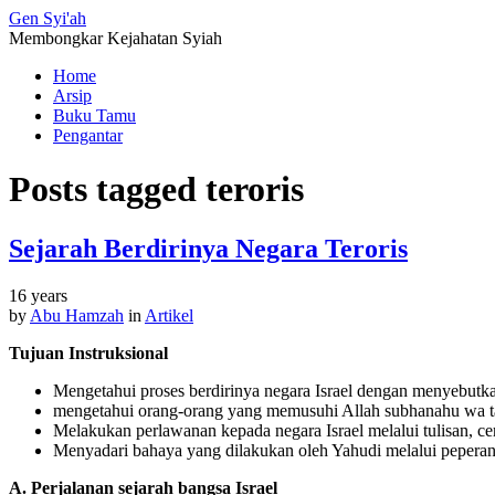
Gen
Syi'ah
Membongkar Kejahatan Syiah
Home
Arsip
Buku Tamu
Pengantar
Posts tagged
teroris
Sejarah Berdirinya Negara Teroris
16 years
by
Abu Hamzah
in
Artikel
Tujuan Instruksional
Mengetahui proses berdirinya negara Israel dengan menyebutka
mengetahui orang-orang yang memusuhi Allah subhanahu wa ta
Melakukan perlawanan kepada negara Israel melalui tulisan, c
Menyadari bahaya yang dilakukan oleh Yahudi melalui peperan
A. Perjalanan sejarah bangsa Israel