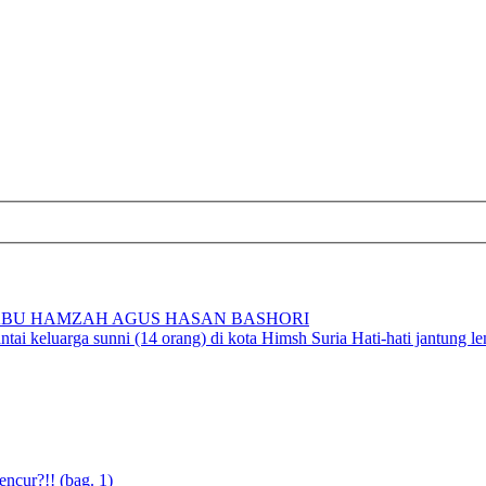
BU HAMZAH AGUS HASAN BASHORI
i keluarga sunni (14 orang) di kota Himsh Suria Hati-hati jantung l
cur?!! (bag. 1)