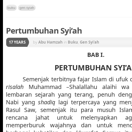
buku
gen syiah
Pertumbuhan Syi’ah
17 YEARS
by
Abu Hamzah
in
Buku
,
Gen Syi'ah
BAB I.
PERTUMBUHAN SYI’
Semenjak terbitnya fajar Islam di ufuk
risalah
Muhammad –Shalallahu alaihi wa s
lembaran sejarah yang terang, penuh den
Nabi yang
shadiq
lagi terpercaya yang men
Rasul Saw, semenjak itu para musuh Isla
rencana jahat untuk melenyapkan 
memperburuk wajahnya dan untuk menc