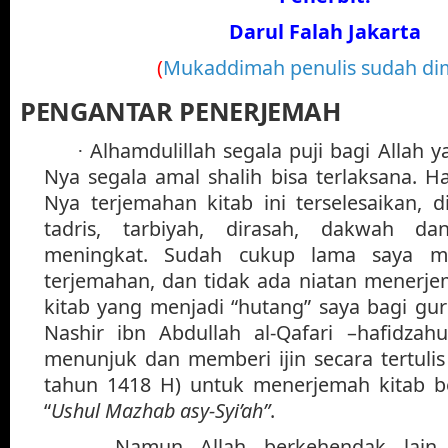
Darul Falah
Jakarta
(
Mukaddimah penulis sudah di
PENGANTAR PENERJEMAH
Alhamdulillah segala puji bagi Allah 
·
Nya segala amal shalih bisa terlaksana. H
Nya terjemahan kitab ini terselesaikan, 
tadris, tarbiyah, dirasah, dakwah d
meningkat. Sudah cukup lama saya me
terjemahan, dan tidak ada niatan menerj
kitab yang menjadi “hutang” saya bagi guru
Nashir ibn Abdullah al-Qafari –hafidzah
menunjuk dan memberi ijin secara tertuli
tahun 1418 H) untuk menerjemah kitab be
“
Ushul Mazhab asy-Syi’ah”
.
Namun Allah berkehendak lain,