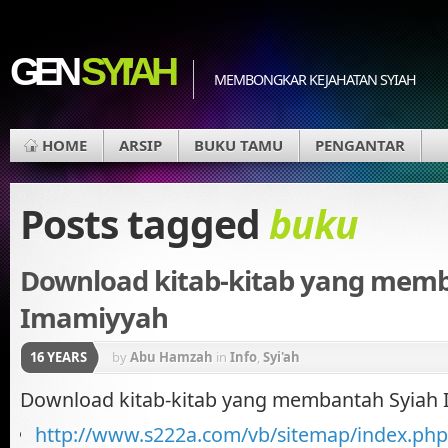
GEN
SYI'AH
MEMBONGKAR KEJAHATAN SYIAH
HOME
ARSIP
BUKU TAMU
PENGANTAR
Posts tagged
buku
Download kitab-kitab yang mem
Imamiyyah
16 YEARS
by
Abu Hamzah
in
Info
,
Syi'ah
Download kitab-kitab yang membantah Syiah
http://www.s222a.com/vb/sitemap/index.php