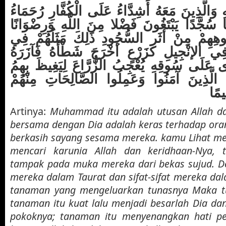
 وَالَّذِينَ مَعَهُ أَشِدَّاءُ عَلَى الْكُفَّارِ رُحَمَاءُ
َعًا سُجَّدًا يَبْتَغُونَ فَضْلا مِنَ اللَّهِ وَرِضْوَانًا
هِمْ مِنْ أَثَرِ السُّجُودِ ذَلِكَ مَثَلُهُمْ فِي
مْ فِي الإنْجِيلِ كَزَرْعٍ أَخْرَجَ شَطْأَهُ فَآزَرَهُ
ى عَلَى سُوقِهِ يُعْجِبُ الزُّرَّاعَ لِيَغِيظَ بِهِمُ
هُ الَّذِينَ آمَنُوا وَعَمِلُوا الصَّالِحَاتِ مِنْهُمْ
يمًا
Artinya:
Muhammad itu adalah utusan Allah d
bersama dengan Dia adalah keras terhadap orang
berkasih sayang sesama mereka. kamu Lihat me
mencari karunia Allah dan keridhaan-Nya, 
tampak pada muka mereka dari bekas sujud. Dem
mereka dalam Taurat dan sifat-sifat mereka dalam
tanaman yang mengeluarkan tunasnya Maka tu
tanaman itu kuat lalu menjadi besarlah Dia dan
pokoknya; tanaman itu menyenangkan hati 