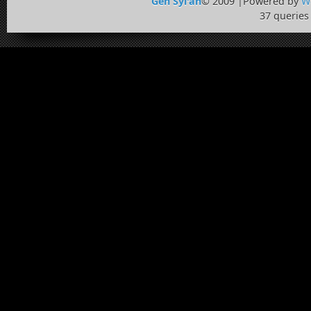
Gen Syi'ah
© 2009 |Powered by
W
37 queries