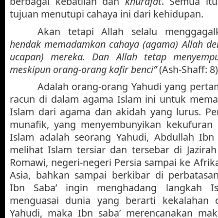
berbagai kebatilan dan
khurafat
. Semua it
tujuan menutupi cahaya ini dari kehidupan.
Akan tetapi Allah selalu menggaga
hendak memadamkan cahaya (agama) Allah den
ucapan) mereka. Dan Allah tetap menyemp
meskipun orang-orang kafir benci”
(Ash-Shaff: 8)
Adalah orang-orang Yahudi yang perta
racun di dalam agama Islam ini untuk memal
Islam dari agama dan akidah yang lurus. P
munafik, yang menyembunyikan kekufura
Islam adalah seorang Yahudi, Abdullah Ibn
melihat Islam tersiar dan tersebar di Jazira
Romawi, negeri-negeri Persia sampai ke Afrik
Asia, bahkan sampai berkibar di perbatasan
Ibn Saba’ ingin menghadang langkah Is
menguasai dunia yang berarti kekalahan 
Yahudi, maka Ibn saba’ merencanakan mak