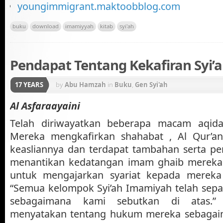
youngimmigrant.maktoobblog.com
buku
download
imamiyyah
kitab
syi'ah
Pendapat Tentang Kekafiran Syi’a
17 YEARS
by
Abu Hamzah
in
Buku
,
Gen Syi'ah
Al Asfaraayaini
Telah diriwayatkan beberapa macam aqidah
Mereka mengkafirkan shahabat , Al Qur’an
keasliannya dan terdapat tambahan serta p
menantikan kedatangan imam ghaib mereka
untuk mengajarkan syariat kepada mereka
“Semua kelompok Syi’ah Imamiyah telah sepa
sebagaimana kami sebutkan di atas.”
menyatakan tentang hukum mereka sebagai