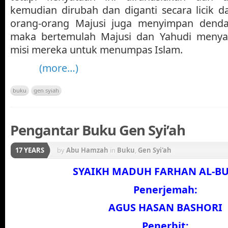
kemudian dirubah dan diganti secara licik d
orang-orang Majusi juga menyimpan denda
maka bertemulah Majusi dan Yahudi menya
misi mereka untuk menumpas Islam.
(more…)
buku
gen syiah
Pengantar Buku Gen Syi’ah
17 YEARS
by
Abu Hamzah
in
Buku
,
Gen Syi'ah
SYAIKH MADUH FARHAN AL-BU
Penerjemah:
AGUS HASAN BASHORI
Penerbit: