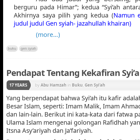
berguru pada Himar”; kedua “Syi’ah antar
Akhirnya saya pilih yang kedua (
Namun e
judul judul Gen syiah- jazahullah khairan)
(more…)
buku
gen syiah
Pendapat Tentang Kekafiran Syi’a
17 YEARS
by
Abu Hamzah
in
Buku
,
Gen Syi'ah
Yang berpendapat bahwa Syi’ah itu kafir ada
Besar Islam, seperti: Imam Malik, Imam Ahma
dan lain-lain. Berikut ini kata-kata dari fatwa
Ulama Islam mengenai golongan Rafidhah yan
Itsna Asy’ariyah dan Ja’fariyah.