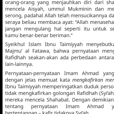
orang-orang yang menjauhkan diri dari sh
mencela Aisyah, ummul Mukminin dan me
serong, padahal Allah telah mensucikannya da
seraya beliau membaca ayat: “Allah menaseh
jangan mengulang hal seperti itu untuk se
kamu benar-benar beriman.”
Syeikhul Islam Ibnu Taimiyyah menyebutk
Majmu’ al Fatawa, bahwa pernyataan meng
Rafidhah seakan-akan ada perbedaan anta
lain-lainnya.
Pernyataan-pernyataan Imam Ahmad yang
dengan jelas memuat kata
mengkafirkan me
Ibnu Taimiyyah memperingatkan duduk perso
tidak mengkafirkan golongan Rafidhah (Syi’ah
mereka mencela Shahabat. Dengan demikian
tentang pernyataan Imam Ahmad ya
bertentangan – kafir tidaknya Syi’ah.