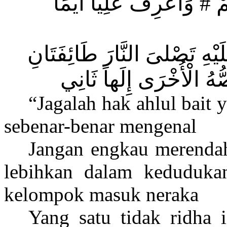
وَاعْرِفْ عَلِيّاً أَيَّمَا
#
مْ
لَيْهِ تَصْلىَ النَّارَ طَائِفَتَانِ
صُّهُ الْأُخْرَى إِلَهاً ثَانِي
“Jagalah hak ahlul bait 
sebenar-benar mengenal
Jangan engkau merenda
lebihkan dalam keduduka
kelompok masuk neraka
Yang satu tidak ridha 