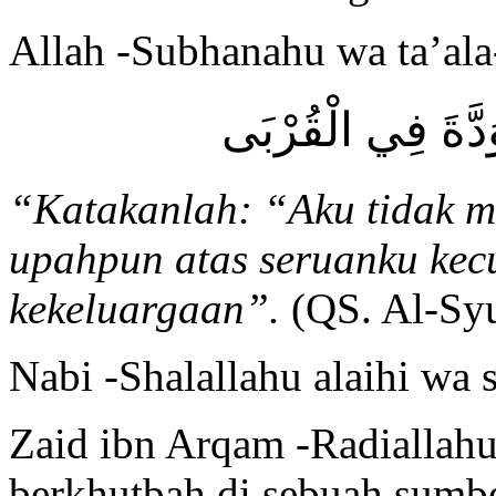
Allah -Subhanahu wa ta’ala
وَدَّةَ فِي الْقُرْبَى
“Katakanlah: “Aku tidak 
upahpun atas seruanku kec
kekeluargaan”.
(QS. Al-Syu
Nabi -Shalallahu alaihi wa 
Zaid ibn Arqam -Radiallahu 
berkhutbah di sebuah sumb