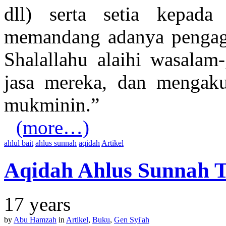
dll) serta setia kepad
memandang adanya pengagu
Shalallahu alaihi wasala
jasa mereka, dan mengak
mukminin.”
(more…)
ahlul bait
ahlus sunnah
aqidah
Artikel
Aqidah Ahlus Sunnah T
17 years
by
Abu Hamzah
in
Artikel
,
Buku
,
Gen Syi'ah