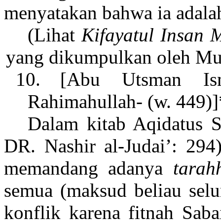
menyatakan bahwa ia adala
(Lihat
Kifayatul Insan 
yang dikumpulkan oleh M
10.
[Abu Utsman Ism
Rahimahullah-
(w. 449)]
Dalam
kitab Aqidatus 
DR. Nashir al-Judai’: 294
memandang adanya
tarah
semua (maksud beliau selur
konflik karena fitnah Sab