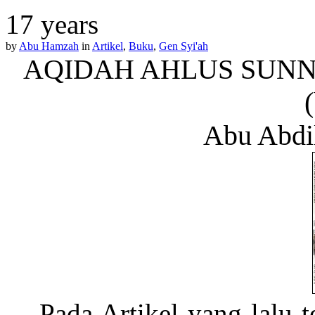
17 years
by
Abu Hamzah
in
Artikel
,
Buku
,
Gen Syi'ah
AQIDAH AHLUS SUNN
Abu Abdil
Pada Artikel yang lalu 