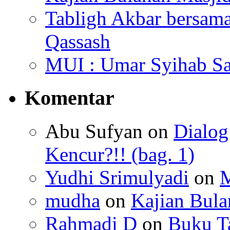
Tabligh Akbar bersam
Qassash
MUI : Umar Syihab Sa
Komentar
Abu Sufyan
on
Dialo
Kencur?!! (bag. 1)
Yudhi Srimulyadi
on
M
mudha
on
Kajian Bula
Rahmadi D
on
Buku 