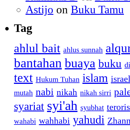
Astijo
on
Buku Tamu
Tag
alqu
ahlul bait
ahlus sunnah
bantahan
buaya
buku
d
text
islam
israe
Hukum Tuhan
nabi
pal
nikah
mutah
nikah sirri
syi'ah
syariat
teroris
syubhat
yahudi
wahhabi
Zhann
wahabi