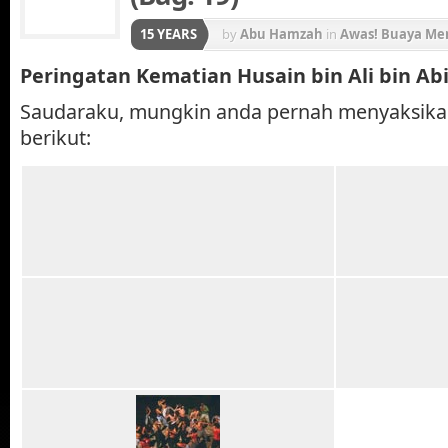
15 YEARS
by
Abu Hamzah
in
Awas! Buaya Me
Peringatan Kematian Husain bin Ali bin Abi
Saudaraku, mungkin anda pernah menyaksik
berikut: