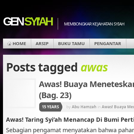
GEN
SYI'AH
MEMBONGKAR KEJAHATAN SYIAH
HOME
ARSIP
BUKU TAMU
PENGANTAR
Posts tagged
awas
Awas! Buaya Meneteskan
(Bag. 23)
15 YEARS
by
Abu Hamzah
in
Awas! Buaya Me
Awas! Taring Syi’ah Menancap Di Bumi Pert
Sebagian pengamat menyatakan bahwa paham