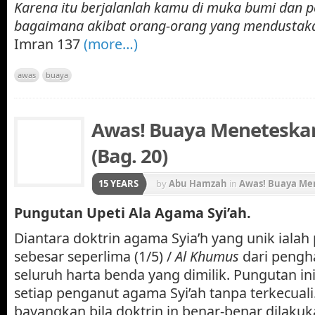
Karena itu berjalanlah kamu di muka bumi dan p
bagaimana akibat orang-orang yang mendustakan
Imran 137
(more…)
awas
buaya
Awas! Buaya Meneteskan
(Bag. 20)
15 YEARS
by
Abu Hamzah
in
Awas! Buaya Me
Pungutan Upeti Ala Agama Syi’ah.
Diantara doktrin agama Syia’h yang unik ialah
sebesar seperlima (1/5) /
Al Khumus
dari pengh
seluruh harta benda yang dimilik. Pungutan in
setiap penganut agama Syi’ah tanpa terkecuali
bayangkan bila doktrin in benar-benar dilakuk