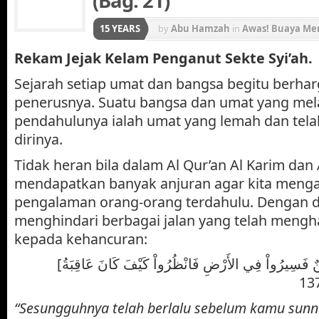
(Bag. 21)
15 YEARS
by
Abu Hamzah
in
Awas! Buaya Me
Rekam Jejak Kelam Penganut Sekte Syi’ah.
Sejarah setiap umat dan bangsa begitu berhar
penerusnya. Suatu bangsa dan umat yang mela
pendahulunya ialah umat yang lemah dan telah
dirinya.
Tidak heran bila dalam Al Qur’an Al Karim dan
mendapatkan banyak anjuran agar kita mengam
pengalaman orang-orang terdahulu. Dengan de
menghindari berbagai jalan yang telah meng
kepada kehancuran:
[قَدْ خَلَتْ مِن قَبْلِكُمْ سُنَنٌ فَسِيرُواْ فِي الأَرْضِ فَانْظُرُواْ كَيْفَ كَانَ عَاقِبَةُ
“Sesungguhnya telah berlalu sebelum kamu sunn