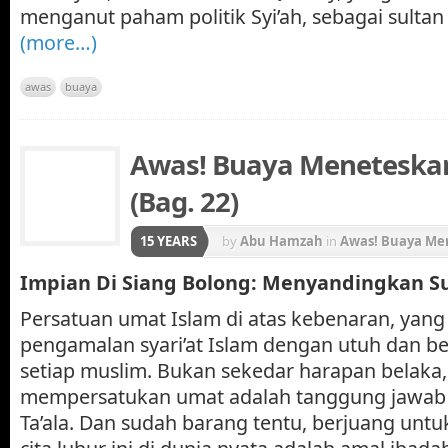
menganut paham politik Syi’ah, sebagai sultan 
(more…)
awas
buaya
Awas! Buaya Meneteskan
(Bag. 22)
15 YEARS
by
Abu Hamzah
in
Awas! Buaya Me
Impian Di Siang Bolong: Menyandingkan Su
Persatuan umat Islam di atas kebenaran, yang 
pengamalan syari’at Islam dengan utuh dan b
setiap muslim. Bukan sekedar harapan belaka,
mempersatukan umat adalah tanggung jawab d
Ta’ala. Dan sudah barang tentu, berjuang unt