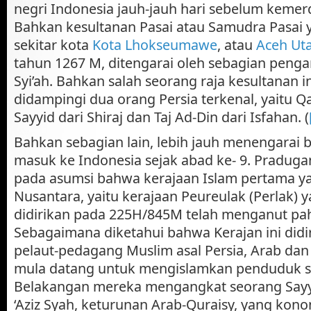
negri Indonesia jauh-jauh hari sebelum kemer
Bahkan kesultanan Pasai atau Samudra Pasai y
sekitar kota
Kota Lhokseumawe
, atau
Aceh Ut
tahun 1267 M, ditengarai oleh sebagian peng
Syi’ah. Bahkan salah seorang raja kesultanan i
didampingi dua orang Persia terkenal, yaitu Qa
Sayyid dari Shiraj dan Taj Ad-Din dari Isfahan. (
Bahkan sebagian lain, lebih jauh menengarai b
masuk ke Indonesia sejak abad ke- 9. Praduga
pada asumsi bahwa kerajaan Islam pertama yan
Nusantara, yaitu kerajaan Peureulak (Perlak) 
didirikan pada 225H/845M telah menganut pah
Sebagaimana diketahui bahwa Kerajan ini didi
pelaut-pedagang Muslim asal Persia, Arab dan
mula datang untuk mengislamkan penduduk s
Belakangan mereka mengangkat seorang Sayy
‘Aziz Syah, keturunan Arab-Quraisy, yang kon