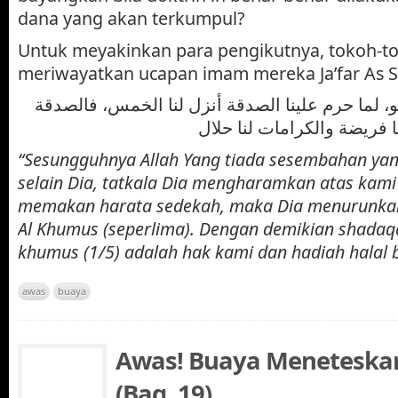
dana yang akan terkumpul?
Untuk meyakinkan para pengikutnya, tokoh-t
meriwayatkan ucapan imam mereka Ja’far As S
 هو، لما حرم علينا الصدقة أنزل لنا الخمس، فالصدقة
“Sesungguhnya Allah Yang tiada sesembahan yan
selain Dia, tatkala Dia mengharamkan atas kami 
memakan harata sedekah, maka Dia menurunkan u
Al Khumus (seperlima). Dengan demikian shadaq
khumus (1/5) adalah hak kami dan hadiah halal 
awas
buaya
Awas! Buaya Meneteskan
(Bag. 19)