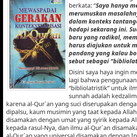
berkata: “
Saya hanya m
merumuskan masalahnya
dalam konteks tantang
hadapi sekarang ini. S
baru yang radikal, me
harus diajukan untuk 
pandang yang kalau bol
sebut sebagai “bibliolat
Disini saya haya ingin 
lagi bahwa penggunaan i
“bibliolatristik” untuk i
sunnah adalah kedzalim
karena al-Qur`an yang suci diserupakan denga
dipalsu, kaum musimin yang taat kepada Allah
disamakan dengan umat yang syirik kepada Al
kepada rasul-Nya, dan ilmu al-Qur`an disamaka
al-Qur`an yang universal disamakan dengan Inj