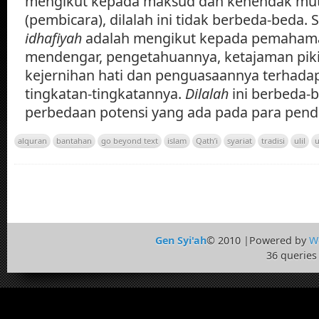
mengikut kepada maksud dan kehendak mut
(pembicara), dilalah ini tidak berbeda-beda
idhafiyah
adalah mengikut kepada pemaham
mendengar, pengetahuannya, ketajaman pik
kejernihan hati dan penguasaannya terhadap
tingkatan-tingkatannya.
Dilalah
ini berbeda-
perbedaan potensi yang ada pada para pende
alquran
bantahan
go beyond text
islam
Qath’i
syariat
tradisi
ulil
u
Gen Syi'ah
© 2010 |Powered by
W
36 queries