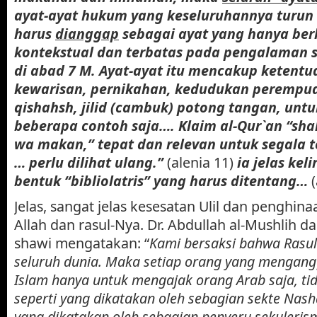
ayat-ayat hukum yang keseluruhannya turun 
harus
dianggap
sebagai ayat yang hanya ber
kontekstual dan terbatas pada pengalaman s
di abad 7 M. Ayat-ayat itu mencakup ketentu
kewarisan, pernikahan, kedudukan perempuan
qishahsh, jilid (cambuk) potong tangan, unt
beberapa contoh saja…. Klaim al-Qur`an “shal
wa makan,” tepat dan relevan untuk segala 
… perlu dilihat ulang.”
(alenia 11)
ia jelas keli
bentuk “bibliolatris” yang harus ditentang…
Jelas, sangat jelas kesesatan Ulil dan penghin
Allah dan rasul-Nya. Dr. Abdullah al-Mushlih da
shawi mengatakan: “
Kami bersaksi bahwa Rasul
seluruh dunia. Maka setiap orang yang mengang
Islam hanya untuk mengajak orang Arab saja, ti
seperti yang dikatakan oleh sebagian sekte Nas
yang dikatakan oleh sebagian penyeru sekuleris