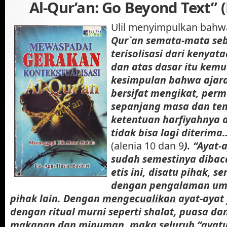
Al-Qur’an: Go Beyond Text” 
Ulil menyimpulkan bahwa
Qur`an semata-mata seb
terisolisasi dari kenyata
dan atas dasar itu kemu
kesimpulan bahwa ajara
bersifat mengikat, per
sepanjang masa dan te
ketentuan harfiyahnya 
tidak bisa lagi diterima
(alenia 10 dan 9
). “Ayat-
sudah semestinya dibaca
etis ini, disatu pihak, s
dengan pengalaman uma
pihak lain. Dengan
mengecualikan
ayat-ayat
dengan ritual murni seperti shalat, puasa dan
makanan dan minuman, maka
seluruh “ayat