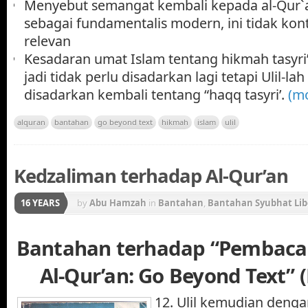
Menyebut semangat kembali kepada al-Qur`
sebagai fundamentalis modern, ini tidak kon
relevan
Kesadaran umat Islam tentang hikmah tasyri’
jadi tidak perlu disadarkan lagi tetapi Ulil-la
disadarkan kembali tentang “haqq tasyri’.
(m
alquran
bantahan
go beyond text
hikmah
islam
ulil
Kedzaliman terhadap Al-Qur’an
16 YEARS
by
Abu Hamzah
in
Bantahan
,
Bantahan Syubhat Lib
Gerakan Konstektualisasi Al-Qur'an
Bantahan terhadap “Pembaca
Al-Qur’an: Go Beyond Text” 
12. Ulil kemudian deng