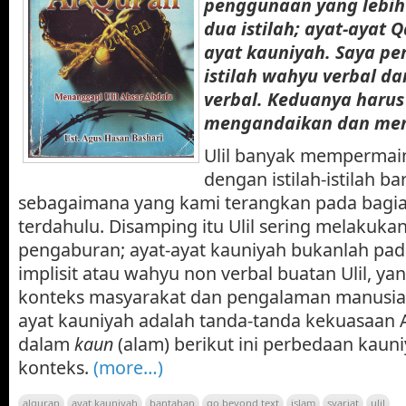
penggunaan yang lebih 
dua istilah; ayat-ayat 
ayat kauniyah. Saya p
istilah wahyu verbal d
verbal. Keduanya harus
mengandaikan dan men
Ulil banyak mempermai
dengan istilah-istilah b
sebagaimana yang kami terangkan pada bagi
terdahulu. Disamping itu Ulil sering melakuk
pengaburan; ayat-ayat kauniyah bukanlah pa
implisit atau wahyu non verbal buatan Ulil, ya
konteks masyarakat dan pengalaman manusia.
ayat kauniyah adalah tanda-tanda kekuasaan 
dalam
kaun
(alam) berikut ini perbedaan kaun
konteks.
(more…)
alquran
ayat kauniyah
bantahan
go beyond text
islam
syariat
ulil