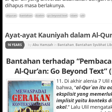
dihapus masa berlakunya.
alquran
bantahan
dzalim
go beyond text
islam
ulil
Ayat-ayat Kauniyah dalam Al-Qur
16 YEARS
by
Abu Hamzah
in
Bantahan
,
Bantahan Syubhat Lib
Gerakan Konstektualisasi Al-Qur'an
Bantahan terhadap “Pembaca
Al-Qur’an: Go Beyond Text” 
11. Di akhir alenia 7 Ul
bahwa, “
al-Qur`an itu 
eksplisit yang memerl
implisit yaitu konteks 
akal
.” Lalu Ulil mengata