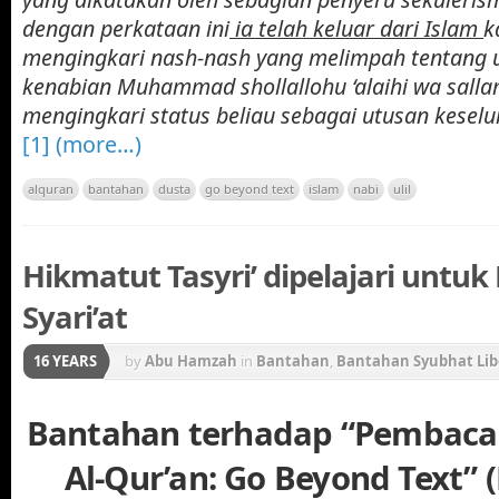
dengan perkataan ini
ia telah keluar dari Islam
k
mengingkari nash-nash yang melimpah tentang u
kenabian Muhammad
shollallohu ‘alaihi wa sall
mengingkari status beliau sebagai utusan keselu
[1]
(more…)
alquran
bantahan
dusta
go beyond text
islam
nabi
ulil
Hikmatut Tasyri’ dipelajari unt
Syari’at
16 YEARS
by
Abu Hamzah
in
Bantahan
,
Bantahan Syubhat Lib
Gerakan Konstektualisasi Al-Qur'an
Bantahan terhadap “Pembaca
Al-Qur’an: Go Beyond Text” 