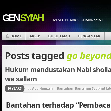
GEN
SYI'AH
MEMBONGKAR KEJAHATAN SYIAH
HOME
ARSIP
BUKU TAMU
PENGANTAR
Posts tagged
go beyond
Hukum mendustakan Nabi shollall
wa sallam
16 YEARS
by
Abu Hamzah
in
Bantahan
,
Bantahan Syubhat Lib
Gerakan Konstektualisasi Al-Qur'an
Bantahan terhadap “Pembaca