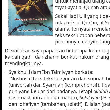
untuk meninjau ulang c
“ayat-ayat al-Qur’an atau
Sekali lagi Ulil yang t
teks-teks al-Qur’an, al
ulama, ternyata menel
teks-teks ucapan beber
pikirannya menyimpang 
Di sini akan saya paparkan beberapa keteranga
kaidah qath’i dan zhanni berikut hukum orang
mengingkarinya.
Syaikhul Islam Ibn Taimiyyah berkata:
“Nushush (teks-teks) al-Qur`an dan sunnah b
(universal) dan Syamilah (komprehensif), ti
pun yang keluar dari padanya. Tetapi
dilalah
nash-nash ini) ada dua macam;
hakikiyah
(ese
dan idhafiyah (tambahan, relatif). Dilalah (pe