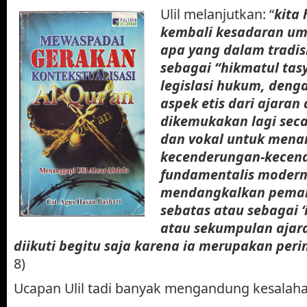
Ulil melanjutkan: “
kita
kembali kesadaran um
apa yang dalam tradisi
sebagai “hikmatul tasyri
legislasi hukum, denga
aspek etis dari ajara
dikemukakan lagi secar
dan vokal untuk mena
kecenderungan-kecen
fundamentalis modern
mendangkalkan pema
sebatas atau sebagai ‘i
atau sekumpulan ajar
diikuti begitu saja karena ia merupakan per
8)
Ucapan Ulil tadi banyak mengandung kesalah