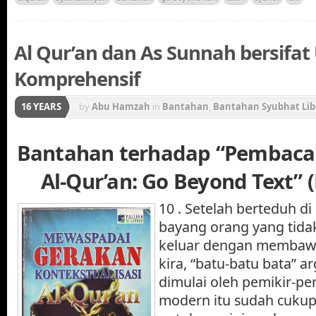
Al Qur’an dan As Sunnah bersifat
Komprehensif
16 YEARS
by
Abu Hamzah
in
Bantahan
,
Bantahan Syubhat Lib
Gerakan Konstektualisasi Al-Qur'an
Bantahan terhadap “Pembaca
Al-Qur’an: Go Beyond Text” 
10 . Setelah berteduh d
bayang orang yang tidak 
keluar dengan membawa
kira, “batu-batu bata” 
dimulai oleh pemikir-pe
modern itu sudah cuku