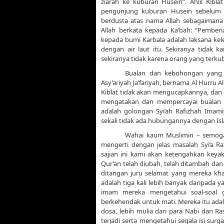
ziarah ke kuburan Husein”. Ahlil Kibl
pengunjung kuburan Husein sebelum me
berdusta atas nama Allah sebagaimana
Allah berkata kepada Ka’bah: “Pembe
kepada bumi Karbala adalah laksana ke
dengan air laut itu. Sekiranya tidak 
sekiranya tidak karena orang yang terku
Bualan dan kebohongan yang be
Asy’ariyah Ja’fariyah, bernama Al Hurru Al
Kiblat tidak akan mengucapkannya, dan
mengatakan dan mempercayai bualan s
adalah golongan Syi’ah Rafizhah Imam
sekali tidak ada hubungannya dengan Is
Wahai kaum Muslimin – semoga
mengerti dengan jelas masalah Syi’a Ra
sajian ini kami akan ketengahkan keya
Qur’an telah diubah, telah ditambah dan
ditangan juru selamat yang mereka kha
adalah tiga kali lebih banyak daripada
imam mereka mengetahui soal-soal 
berkehendak untuk mati. Mereka itu adal
dosa, lebih mulia dari para Nabi dan R
terjadi serta mengetahui segala isi su