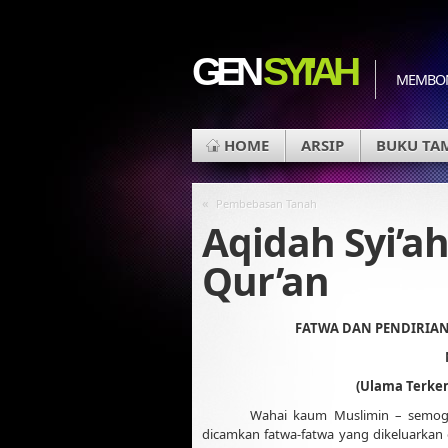
GEN
SYI'AH
MEMBON
HOME
ARSIP
BUKU TA
«
Pembebasan Tanah
Aqidah Syi’ah
Qur’an
FATWA DAN PENDIRIAN
(Ulama Terkem
Wahai kaum Muslimin – semoga 
dicamkan fatwa-fatwa yang dikeluarkan