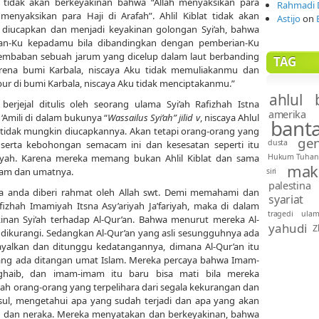
at tidak akan berkeyakinan bahwa “Allah menyaksikan para
Rahmadi 
nyaksikan para Haji di Arafah”. Ahlil Kiblat tidak akan
Astijo
on
 diucapkan dan menjadi keyakinan golongan Syi’ah, bahwa
rian-Ku kepadamu bila dibandingkan dengan pemberian-Ku
lembaban sebuah jarum yang dicelup dalam laut berbanding
TAG
karena bumi Karbala, niscaya Aku tidak memuliakanmu dan
bur di bumi Karbala, niscaya Aku tidak menciptakanmu.”
ahlul 
rjejal ditulis oleh seorang ulama Syi’ah Rafizhah Istna
amerika
 ‘Amili di dalam bukunya “
Wassailus Syi’ah” jilid v
, niscaya Ahlul
bant
 tidak mungkin diucapkannya. Akan tetapi orang-orang yang
gen
dusta
erta kebohongan semacam ini dan kesesatan seperti itu
iyah. Karena mereka memang bukan Ahlil Kiblat dan sama
Hukum Tuhan
mak
lam dan umatnya.
siri
palestina
 anda diberi rahmat oleh Allah swt. Demi memahami dan
syariat
fizhah Imamiyah Itsna Asy’ariyah Ja’fariyah, maka di dalam
tragedi
ula
kinan Syi’ah terhadap Al-Qur’an. Bahwa menurut mereka Al-
yahudi
Z
 dikurangi. Sedangkan Al-Qur’an yang asli sesungguhnya ada
yalkan dan ditunggu kedatangannya, dimana Al-Qur’an itu
 yang ada ditangan umat Islam. Mereka percaya bahwa Imam-
ghaib, dan imam-imam itu baru bisa mati bila mereka
ah orang-orang yang terpelihara dari segala kekurangan dan
asul, mengetahui apa yang sudah terjadi dan apa yang akan
rga dan neraka. Mereka menyatakan dan berkeyakinan, bahwa