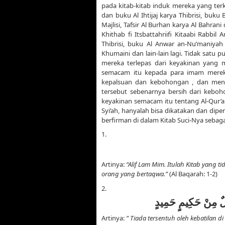
pada kitab-kitab induk mereka yang terke
dan buku Al Ihtijaj karya Thibrisi, buku
Majlisi, Tafsir Al Burhan karya Al Bahran
Khithab fi Itsbattahriifi Kitaabi Rabbi
Thibrisi, buku Al Anwar an-Nu’maniyah 
Khumaini dan lain-lain lagi. Tidak satu
mereka terlepas dari keyakinan yang m
semacam itu kepada para imam mere
kepalsuan dan kebohongan , dan meng
tersebut sebenarnya bersih dari keboh
keyakinan semacam itu tentang Al-Qur’
Syi’ah, hanyalah bisa dikatakan dan diperc
berfirman di dalam Kitab Suci-Nya sebaga
1.
Artinya:
“Alif Lam Mim. Itulah Kitab yang 
orang yang bertaqwa.”
(Al Baqarah: 1-2)
2.
زِيلٌ مِنْ حَكِيمٍ حَمِيدٍ
Artinya:
” Tiada tersentuh oleh kebatilan 