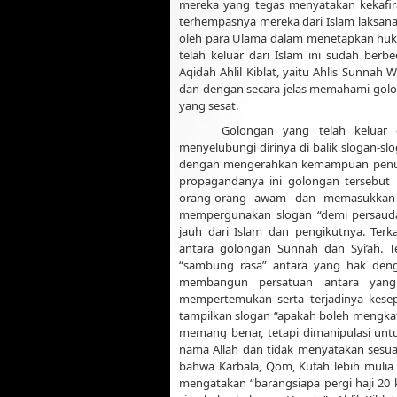
mereka yang tegas menyatakan kekafiran
terhempasnya mereka dari Islam laksana
oleh para Ulama dalam menetapkan hukum
telah keluar dari Islam ini sudah ber
Aqidah Ahlil Kiblat, yaitu Ahlis Sunnah
dan dengan secara jelas memahami golong
yang sesat.
Golongan yang telah keluar 
menyelubungi dirinya di balik slogan-sl
dengan mengerahkan kemampuan penuli
propagandanya ini golongan tersebut
orang-orang awam dan memasukkan m
mempergunakan slogan “demi persauda
jauh dari Islam dan pengikutnya. Te
antara golongan Sunnah dan Syi’ah. 
“sambung rasa” antara yang hak deng
membangun persatuan antara yang
mempertemukan serta terjadinya kesep
tampilkan slogan “apakah boleh mengkaf
memang benar, tetapi dimanipulasi untuk
nama Allah dan tidak menyatakan sesuat
bahwa Karbala, Qom, Kufah lebih mulia 
mengatakan “barangsiapa pergi haji 20 k