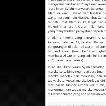
mengalami perubahan?” Saya menjawab: 
(para imam Syi’ah) menyuruh golongan
Islam di waktu shalat dan lain-lain
waktunya pemimpin kita, Shahibuz Zaman,
tengah umat Islam ini ke langit dan 
Mukminin as, lalu Al-Qur’an inilah ya
yang menyebutkan pernyataan seperti ini
2. Ulama mereka yang bernama Al Kar
Assyami, halaman 13, cetakan Karman 
pengurangan di dalam Al-Qur’an. Al-Qur
tangan Al Qaaim (Imam ke- 12 yang ghai
membaca Al-Qur’an yang ada ini kare
a.s”(imam-imam mereka).
Inilah dia I’tikad kaum Syi’ah terhada
mereka serta bimbingan dari para Imam 
mereka menolak dan menutupi, dan se
taqiyyah, terkecuali mereka berlepas dir
merupakan sumber-sumber kekufuran, 
mengumumkan taubat mereka kepada Alla
di luar kebenaran yang ada hanyalah kes
This entry was posted by
Abu Hamzah
on 25 J