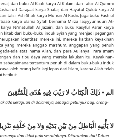
nal, dari buku Al Kaafi karya Al Kulaini dari tafsir Al Qummi
 Bashairud Darajaat karya Shafar, dan Hayatul Qulub karya Al
i dan tafsir Ash-Shafi karya Muhsin Al Kashi. Juga buku Fashlul
l Arbaab karya ulama Syi’ah bernama Mirza Taqiyyunnuuri At-
karya Ni’matullah Al Jazairi, dan buku Kasyful Asrar karya
 pun kitab dari buku-buku induk Syi’ah yang menjadi pegangan
erupakan identitas mereka ini, mereka kaitkan keyakinan
ka yang mereka anggap ma’shum, anggapan yang penuh
ada-ada atas nama Allah, dan para Aulianya. Para Imam
ongan dan tipu daya yang mereka lakukan itu. Keyakinan-
an sebagaimana tercantum penuh di dalam buku-buku induk
ayai oleh orang kafir lagi lepas dari Islam, karena Allah telah
i berikut:
الم • ذَلِكَ الْكِتَابُ لا رَيْبَ فِيهِ هُدًى لِلْمُتَّقِينَ
tidak ada keraguan di dalamnya, sebagai petunjuk bagi orang-
لا يَأْتِيهِ الْبَاطِلُ مِنْ بَيْنِ يَدَيْهِ وَلا مِنْ خَلْفِهِ تَنْ
di masanya dan tidak pula sesudahnya. Diturunkan dari Tuhan