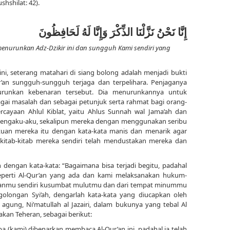
shshilat: 42).
إِنَّا نَحْنُ نَزَّلْنَا الذِّكْرَ وَإِنَّا لَهُ لَحَافِظُونَ
enurunkan Adz-Dzikir ini dan sungguh Kami sendiri yang
 ini, seterang matahari di siang bolong adalah menjadi bukti
r’an sungguh-sungguh terjaga dan terpelihara. Penjaganya
urunkan kebenaran tersebut. Dia menurunkannya untuk
ai masalah dan sebagai petunjuk serta rahmat bagi orang-
cayaan Ahlul Kiblat, yaitu Ahlus Sunnah wal Jama’ah dan
engaku-aku, sekalipun mereka dengan menggunakan seribu
uan mereka itu dengan kata-kata manis dan menarik agar
kitab-kitab mereka sendiri telah mendustakan mereka dan
dengan kata-kata: “Bagaimana bisa terjadi begitu, padahal
perti Al-Qur’an yang ada dan kami melaksanakan hukum-
panmu sendiri kusumbat mulutmu dan dari tempat minummu
olongan Syi’ah, dengarlah kata-kata yang diucapkan oleh
ng, Ni’matullah al Jazairi, dalam bukunya yang tebal Al
akan Teheran, sebagai berikut:
pa (kami) dibenarkan membaca Al-Qur’an ini, padahal ia telah