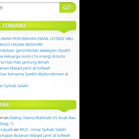
L TERBARU
MAN PERUBAHAN EMAIL USTADZ ABU
AGUS HASAN BASHORI
ilukan: gerombolan alawiyyin (Syiah)
 keluarga sunni (14 orang) di kota
ia Hati-hati jantung lemah
lanan Masjid Jami’ al Sofwah
kbar bersama Syeikh Abdurrahman al
r Syihab Salah!
TAR
an
on
Dialog Ulama Wahhabi VS Anak Bau
(bag. 1)
mulyadi
on
MUI : Umar Syihab Salah!
n
Kajian Bulanan Masjid Jami’ al Sofwah