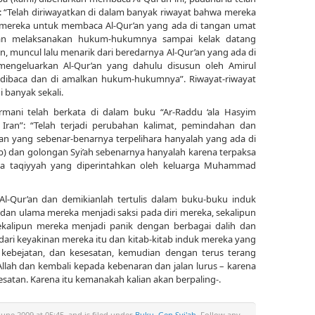
“Telah diriwayatkan di dalam banyak riwayat bahwa mereka
 mereka untuk membaca Al-Qur’an yang ada di tangan umat
 dan melaksanakan hukum-hukumnya sampai kelak datang
 muncul lalu menarik dari beredarnya Al-Qur’an yang ada di
mengeluarkan Al-Qur’an yang dahulu disusun oleh Amirul
ng dibaca dan di amalkan hukum-hukumnya”. Riwayat-riwayat
 banyak sekali.
mani telah berkata di dalam buku “Ar-Raddu ‘ala Hasyim
Iran”: “Telah terjadi perubahan kalimat, pemindahan dan
’an yang sebenar-benarnya terpelihara hanyalah yang ada di
b) dan golongan Syi’ah sebenarnya hanyalah karena terpaksa
na taqiyyah yang diperintahkan oleh keluarga Muhammad
p Al-Qur’an dan demikianlah tertulis dalam buku-buku induk
dan ulama mereka menjadi saksi pada diri mereka, sekalipun
kalipun mereka menjadi panik dengan berbagai dalih dan
i dari keyakinan mereka itu dan kitab-kitab induk mereka yang
kebejatan, dan kesesatan, kemudian dengan terus terang
h dan kembali kepada kebenaran dan jalan lurus – karena
esatan. Karena itu kemanakah kalian akan berpaling-.
une 2009 at 05:45, and is filed under
Buku
,
Gen Syi'ah
. Follow any