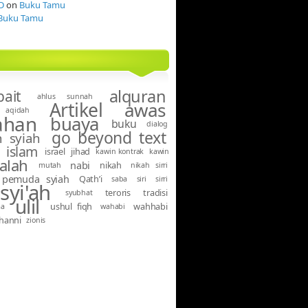
D
on
Buku Tamu
Buku Tamu
alquran
bait
ahlus sunnah
Artikel
awas
aqidah
ahan
buaya
buku
dialog
go beyond text
 syiah
islam
israel
jihad
kawin kontrak
kawin
alah
nabi
nikah
mutah
nikah sirri
pemuda syiah
Qath’i
saba
siri
sirri
syi'ah
teroris
tradisi
syubhat
ulil
ushul fiqh
wahhabi
ma
wahabi
hanni
zionis