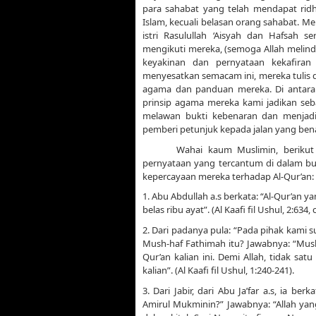
para sahabat yang telah mendapat ridh
Islam, kecuali belasan orang sahabat. 
istri Rasulullah ‘Aisyah dan Hafsah 
mengikuti mereka, (semoga Allah melindu
keyakinan dan pernyataan kekafiran
menyesatkan semacam ini, mereka tulis 
agama dan panduan mereka. Di antara 
prinsip agama mereka kami jadikan seb
melawan bukti kebenaran dan menjadi
pemberi petunjuk kepada jalan yang bena
Wahai kaum Muslimin, berikut
pernyataan yang tercantum di dalam bu
kepercayaan mereka terhadap Al-Qur’an:
1. Abu Abdullah a.s berkata: “Al-Qur’an 
belas ribu ayat”. (Al Kaafi fil Ushul, 2:634
2. Dari padanya pula: “Pada pihak kami
Mush-haf Fathimah itu? Jawabnya: “Mush-
Qur’an kalian ini. Demi Allah, tidak sat
kalian”. (Al Kaafi fil Ushul, 1:240-241).
3. Dari Jabir, dari Abu Ja’far a.s, ia b
Amirul Mukminin?” Jawabnya: “Allah ya