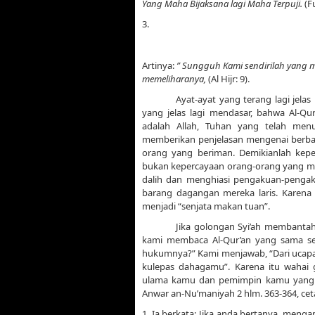
Yang Maha Bijaksana lagi Maha Terpuji.
(Fu
3.
Artinya:
” Sungguh Kami sendirilah yang m
memeliharanya,
(Al Hijr: 9).
Ayat-ayat yang terang lagi jelas
yang jelas lagi mendasar, bahwa Al-Qu
adalah Allah, Tuhan yang telah men
memberikan penjelasan mengenai berbag
orang yang beriman. Demikianlah keper
bukan kepercayaan orang-orang yang m
dalih dan menghiasi pengakuan-pengak
barang dagangan mereka laris. Karena 
menjadi “senjata makan tuan”.
Jika golongan Syi’ah membantah 
kami membaca Al-Qur’an yang sama se
hukumnya?” Kami menjawab, “Dari uca
kulepas dahagamu”. Karena itu wahai g
ulama kamu dan pemimpin kamu yang agu
Anwar an-Nu’maniyah 2 hlm. 363-364, cet
1. Ia berkata: Jika anda bertanya, menga