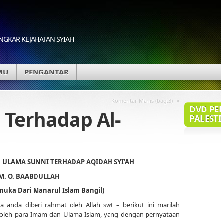
GKAR KEJAHATAN SYIAH
MU
PENGANTAR
»
Komentar Manis (bag.3)
DVD PE
 Terhadap Al-
PALESTI
 ULAMA SUNNI TERHADAP AQIDAH SYI’AH
M. O. BAABDULLAH
uka Dari Manarul Islam Bangil)
anda diberi rahmat oleh Allah swt – berikut ini marilah
 oleh para Imam dan Ulama Islam, yang dengan pernyataan