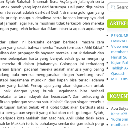
 Syi’ah Rafizhah Imamiah Itsna Asy’ariyah Ja’fariyah serta
 anak panah yang lepas dari busurnya. Dalil yang digunakan
 tersebut adalah dalil-dalil Qathi’, di mana golongan yang
beda prinsip maupun detailnya serta konsep-konsepnya dari
ARTIKE
 Wal Jama’ah, agar kaum muslimin tidak terkecoh oleh mereka
an yang telah keluar dari Islam ini serta aqidah-aqidahnya
PENGUMU
HAMZAH 
dari Islam ini berusaha dengan berbagai macam cara
Video mem
ogan yang sesat, bahwa mereka “masih termasuk Ahlil Kiblat”
membantai
san dan propagandis bayaran mereka. Untuk dakwah dan
Himsh Sur
 membelanjakan harta yang banyak sekali guna menjaring
Kajian Bu
ereka di dalam jebakannya. Golongan ini terkadang
Tabligh A
raan Islam”, padahal mereka adalah manusia yang paling
Qassash
rkadang pula mereka menggunakan slogan “sambung rasa”
MUI : Uma
Tetapi bagaimana mungkin dan kapan bisa terjadi adanya
an yang bathil. Prinsip apa yang akan digunakan untuk
 baik dengan yang buruk. Bagaimana bisa berhasil
KOMEN
akatan antara hidayah dan kesesatan?. Dan terkadang di
irkan golongan sesama satu Kiblat?” Slogan-slogan tersebut
 tujuan bathil. Sebab Ahlil Kiblat tidak akan berdusta atas
Abu Sufy
u pernyataan seperti yang dikatakan oleh golongan Syi’ah,
Kencur?!! 
daripada kota Makkah dan Madinah. Ahlil Kiblat tidak akan
Yudhi Sri
ali ke Makkah tertulis pahalanya senilai dengan sekali pergi
mudha
o