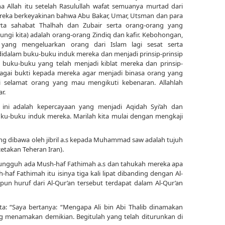
a Allah itu setelah Rasulullah wafat semuanya murtad dari
Mereka berkeyakinan bahwa Abu Bakar, Umar, Utsman dan para
serta sahabat Thalhah dan Zubair serta orang-orang yang
ngi kita) adalah orang-orang Zindiq dan kafir. Kebohongan,
 yang mengeluarkan orang dari Islam lagi sesat serta
didalam buku-buku induk mereka dan menjadi prinsip-prinsip
buku-buku yang telah menjadi kiblat mereka dan prinsip-
agai bukti kepada mereka agar menjadi binasa orang yang
 selamat orang yang mau mengikuti kebenaran. Allahlah
r.
 ini adalah kepercayaan yang menjadi Aqidah Syi’ah dan
ku-buku induk mereka. Marilah kita mulai dengan mengkaji
yang dibawa oleh jibril a.s kepada Muhammad saw adalah tujuh
, cetakan Teheran Iran).
 sungguh ada Mush-haf Fathimah a.s dan tahukah mereka apa
haf Fathimah itu isinya tiga kali lipat dibanding dengan Al-
u pun huruf dari Al-Qur’an tersebut terdapat dalam Al-Qur’an
erkata: “Saya bertanya: “Mengapa Ali bin Abi Thalib dinamakan
ng menamakan demikian. Begitulah yang telah diturunkan di