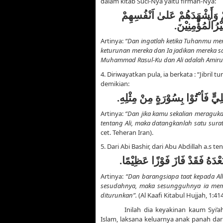
dalam kitab Suci-Nya yaitu firman-Nya:
ُمْ وَأَشْهَدَهُمْ عَلىٰ اَنْفُسِهِمْ
يْرُالْمُؤْمِنِيْنَ
Artinya:
“Dan ingatlah ketika Tuhanmu me
keturunan mereka dan Ia jadikan mereka sa
Muhammad Rasul-Ku dan Ali adalah Amir
4. Diriwayatkan pula, ia berkata : “Jib
demikian:
ِيٍّ فَأ ْتُوْا بِسُوْرَةٍ مِنْ مِثْلِهِ
Artinya:
“Dan jika kamu sekalian meraguk
tentang Ali, maka datangkanlah satu sur
cet. Teheran Iran).
5. Dari Abi Bashir, dari Abu Abdillah a.s te
بَعْدَهُ فَقَدْ فَازَ فَوْزًا عَظِيْمًا
Artinya:
“Dan barangsiapa taat kepada Al
sesudahnya, maka sesungguhnya ia memp
diturunkan”.
(Al Kaafi Kitabul Hujjah, 1:414
Inilah dia keyakinan kaum Syi’ah
Islam, laksana keluarnya anak panah dar