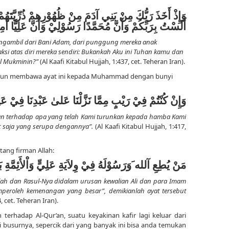
وَإِذْ أَخَذَ رَبُّكَ مِنْ بَنِي آدَمَ مِنْ ظُهُوْرِهِمْ ذُرِّيَّتَه
أَلَسْتُ بِرَبِّكُمْ وَأَنَّ مُحَمَّدًا رَسُوْلِيْ وَأَنَّ عَلِيًّا أَمِ.
ngambil dari Bani Adam, dari punggung mereka anak
ksi atas diri mereka sendiri: Bukankah Aku ini Tuhan kamu dan
ul Mukminin?”
(Al Kaafi Kitabul Hujjah, 1:437, cet. Teheran Iran).
ril turun membawa ayat ini kepada Muhammad dengan bunyi
وَإِنْ كُنْتُمْ فِيْ رَيْبٍ مِمَّا نَزَّلْنَا عَلىٰ عَبْدِنَا فِيْ عَل.
an terhadap apa yang telah Kami turunkan kepada hamba Kami
at saja yang serupa dengannya”.
(Al Kaafi Kitabul Hujjah, 1:417,
ntang firman Allah:
مَنْ يُطِعِ آلله َوَرَسُوْلَهُ فِيْ وِلاَيَةِ عَلِيٍّ وَاْلأَئِمَّةِ .
lah dan Rasul-Nya didalam urusan kewalian Ali dan para Imam
eroleh kemenangan yang besar”, demikianlah ayat tersebut
, cet. Teheran Iran).
 terhadap Al-Qur’an, suatu keyakinan kafir lagi keluar dari
i busurnya, sepercik dari yang banyak ini bisa anda temukan