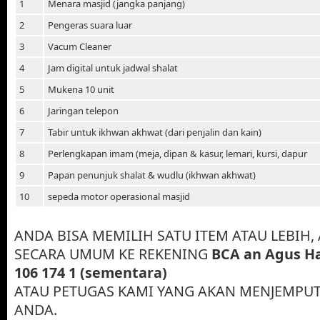
1
Menara masjid (jangka panjang)
2
Pengeras suara luar
3
Vacum Cleaner
4
Jam digital untuk jadwal shalat
5
Mukena 10 unit
6
Jaringan telepon
7
Tabir untuk ikhwan akhwat (dari penjalin dan kain)
8
Perlengkapan imam (meja, dipan & kasur, lemari, kursi, dapur
9
Papan penunjuk shalat & wudlu (ikhwan akhwat)
10
sepeda motor operasional masjid
ANDA BISA MEMILIH SATU ITEM ATAU LEBIH,
SECARA UMUM KE REKENING
BCA an Agus Ha
106 174 1 (sementara)
ATAU PETUGAS KAMI YANG AKAN MENJEMPUT
ANDA.