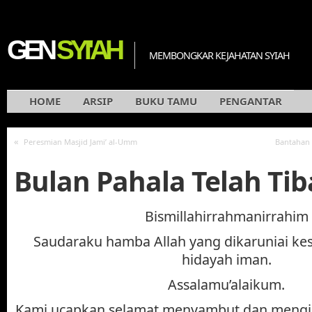
GEN
SYI'AH
MEMBONGKAR KEJAHATAN SYIAH
HOME
ARSIP
BUKU TAMU
PENGANTAR
«
Peresmian Masjid Jami’ al-Umm
Bantahan
Bulan Pahala Telah Tib
Bismillahirrahmanirrahim
Saudaraku hamba Allah yang dikaruniai kes
hidayah iman.
Assalamu’alaikum.
Kami ucapkan selamat menyambut dan mengi