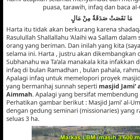
puasa, tarawih, infaq dan baca al
مَا نَقَصَت
ْ صَدَقَةٌ مِنْ مَالٍ
Harta itu tidak akan berkurang karena shadaqa
Rasulullah Shallallahu ‘Alaihi wa Sallam dala
orang yang beriman. Dan inilah yang kita (say
selama ini. Harta , justru akan dikembangkan o
Subhanahu wa Ta’ala manakala kita infakkan di
infaq di bulan Ramadhan , bulan pahala, rah
Apalagi infaq untuk memelopori proyek masji
yang bermanhaj sunnah seperti
masjid Jami’
Aimmah
. Apalagi yang bersifat membendung k
Perhatikan gambar berikut : Masjid Jami’ al-
dengan gedung seminari (missionaries) yang r
seluas 3 ha.