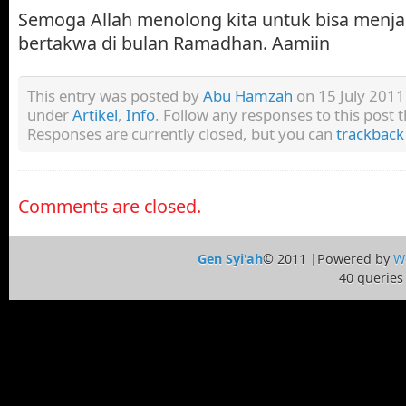
Semoga Allah menolong kita untuk bisa menja
bertakwa di bulan Ramadhan. Aamiin
This entry was posted by
Abu Hamzah
on 15 July 2011 
under
Artikel
,
Info
. Follow any responses to this post
Responses are currently closed, but you can
trackback
Comments are closed.
Gen Syi'ah
© 2011 |Powered by
W
40 queries