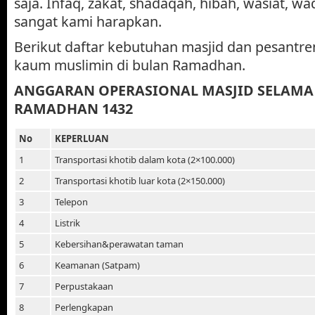
saja. Infaq, zakat, shadaqah, hibah, wasiat, w
sangat kami harapkan.
Berikut daftar kebutuhan masjid dan pesantre
kaum muslimin di bulan Ramadhan.
ANGGARAN OPERASIONAL MASJID SELAMA 
RAMADHAN 1432
No
KEPERLUAN
1
Transportasi khotib dalam kota (2×100.000)
2
Transportasi khotib luar kota (2×150.000)
3
Telepon
4
Listrik
5
Kebersihan&perawatan taman
6
Keamanan (Satpam)
7
Perpustakaan
8
Perlengkapan