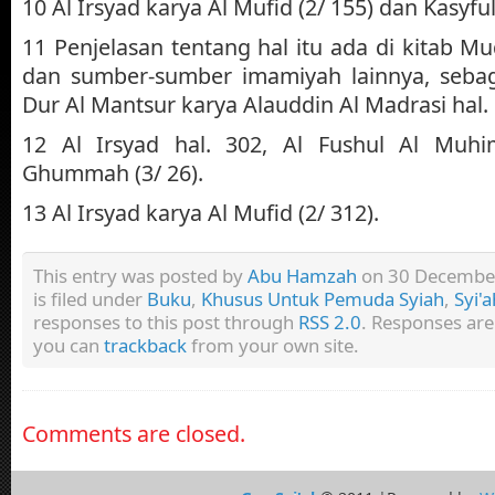
10 Al Irsyad karya Al Mufid (2/ 155) dan Kasyf
11 Penjelasan tentang hal itu ada di kitab Muq
dan sumber-sumber imamiyah lainnya, sebaga
Dur Al Mantsur karya Alauddin Al Madrasi hal. 
12 Al Irsyad hal. 302, Al Fushul Al Muh
Ghummah (3/ 26).
13 Al Irsyad karya Al Mufid (2/ 312).
This entry was posted by
Abu Hamzah
on 30 December
is filed under
Buku
,
Khusus Untuk Pemuda Syiah
,
Syi'a
responses to this post through
RSS 2.0
. Responses are
you can
trackback
from your own site.
Comments are closed.