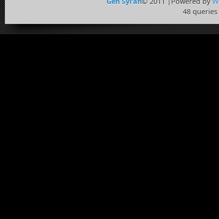
Gen Syi'ah
© 2011 |Powered by
W
48 queries