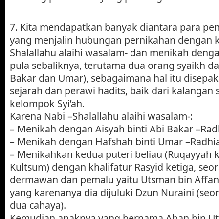
7. Kita mendapatkan banyak diantara para pe
yang menjalin hubungan pernikahan dengan k
Shalallahu alaihi wasalam- dan menikah deng
pula sebaliknya, terutama dua orang syaikh d
Bakar dan Umar), sebagaimana hal itu disepaka
sejarah dan perawi hadits, baik dari kalangan 
kelompok Syi’ah.
Karena Nabi –Shalallahu alaihi wasalam-:
– Menikah dengan Aisyah binti Abi Bakar –Ra
– Menikah dengan Hafshah binti Umar –Radhi
– Menikahkan kedua puteri beliau (Ruqayya
Kultsum) dengan khalifatur Rasyid ketiga, seo
dermawan dan pemalu yaitu Utsman bin Affan 
yang karenanya dia dijuluki Dzun Nuraini (seo
dua cahaya).
Kemudian anaknya yang bernama Aban bin U