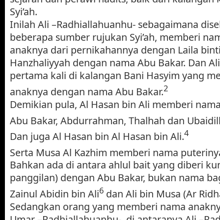
Syi’ah.
Inilah Ali –Radhiallahuanhu- sebagaimana dis
beberapa sumber rujukan Syi’ah, memberi na
anaknya dari pernikahannya dengan Laila binti
Hanzhaliyyah dengan nama Abu Bakar. Dan Ali
pertama kali di kalangan Bani Hasyim yang 
2
anaknya dengan nama Abu Bakar.
Demikian pula, Al Hasan bin Ali memberi nam
Abu Bakar, Abdurrahman, Thalhah dan Ubaidil
4
Dan juga Al Hasan bin Al Hasan bin Ali.
Serta Musa Al Kazhim memberi nama puteriny
Bahkan ada di antara ahlul bait yang diberi k
panggilan) dengan Abu Bakar, bukan nama bagi
6
Zainul Abidin bin Ali
dan Ali bin Musa (Ar Ridh
Sedangkan orang yang memberi nama anakn
Umar –Radhiallahuanhu-, di antaranya Ali –Rad