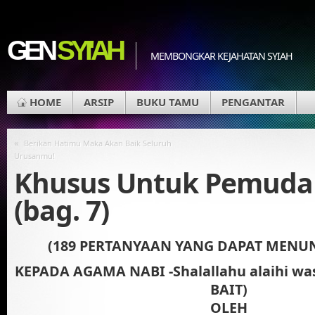
GEN
SYI'AH
MEMBONGKAR KEJAHATAN SYIAH
HOME
ARSIP
BUKU TAMU
PENGANTAR
«
Berikan Hatimu Maka Akan Baik Seluruh
Urusanmu!
Khusus Untuk Pemuda 
(bag. 7)
(189 PERTANYAAN YANG DAPAT MENU
KEPADA AGAMA NABI -Shalallahu alaihi w
BAIT)
OLEH