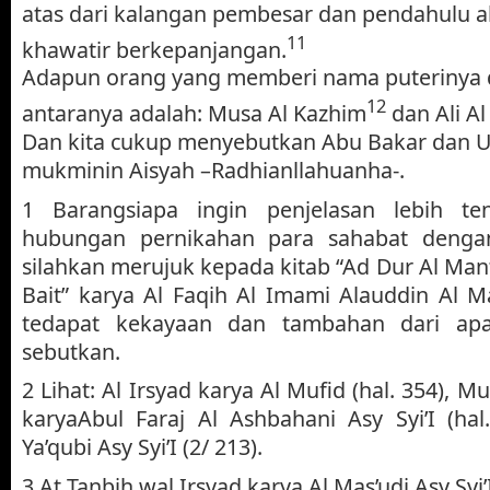
atas dari kalangan pembesar dan pendahulu ah
11
khawatir berkepanjangan.
Adapun orang yang memberi nama puterinya d
12
antaranya adalah: Musa Al Kazhim
dan Ali Al
Dan kita cukup menyebutkan Abu Bakar dan 
mukminin Aisyah –Radhianllahuanha-.
1 Barangsiapa ingin penjelasan lebih t
hubungan pernikahan para sahabat dengan
silahkan merujuk kepada kitab “Ad Dur Al Mant
Bait” karya Al Faqih Al Imami Alauddin Al M
tedapat kekayaan dan tambahan dari ap
sebutkan.
2 Lihat: Al Irsyad karya Al Mufid (hal. 354), Mu
karyaAbul Faraj Al Ashbahani Asy Syi’I (hal
Ya’qubi Asy Syi’I (2/ 213).
3 At Tanbih wal Irsyad karya Al Mas’udi Asy Syi’I