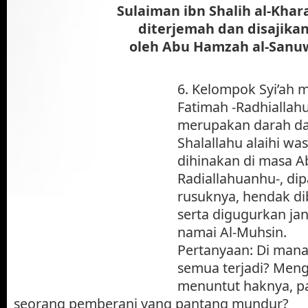
Sulaiman ibn Shalih al-Khar
diterjemah dan disajika
oleh Abu Hamzah al-Sanu
6. Kelompok Syi’ah
Fatimah -Radhiallah
merupakan darah da
Shalallahu alaihi wa
dihinakan di masa A
Radiallahuanhu-, di
rusuknya, hendak d
serta digugurkan ja
namai Al-Muhsin.
Pertanyaan: Di manak
semua terjadi? Meng
menuntut haknya, pa
seorang pemberani yang pantang mundur?