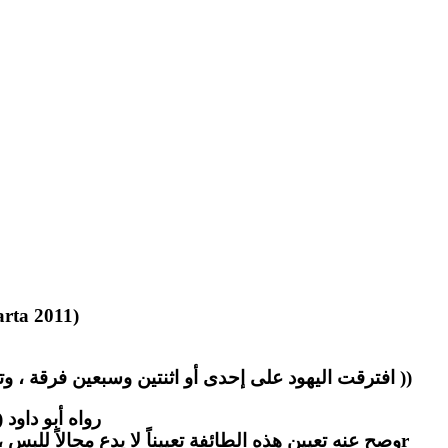
rta 2011)
افترقت اليهود على إحدى أو اثنتين وسبعين فرقة ، وت))
رواه أبو داود (4596) عن أبي هريرة ، وصححه شيخنا الألباني في صحيح أبي داود(42 .