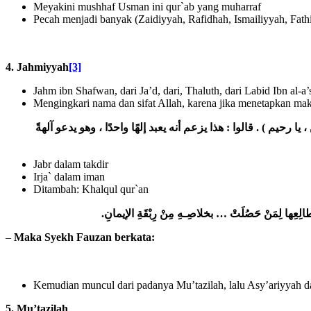
Meyakini mushhaf Usman ini qur`ab yang muharraf
Pecah menjadi banyak (Zaidiyyah, Rafidhah, Ismailiyyah, Fath
4.
Jahmiyyah
[3]
Jahm ibn Shafwan, dari Ja’d, dari, Thaluth, dari Labid Ibn al-a
Mengingkari nama dan sifat Allah, karena jika menetapkan maka 
قالوا : هذا يزعم أنه يعبد إلهًا واحدًا ، وهو يدعو آلهةً
) .
، يا رحيم
Jabr dalam takdir
Irja` dalam iman
Ditambah: Khalqul qur`an
.
حَصُلَتْ … بخلاصِـهِ مِنْ رِبْقَةِ الإيمانِ
الِعِها لِمَنْ
–
Maka Syekh Fauzan berkata:
Kemudian muncul dari padanya Mu’tazilah, lalu Asy’ariyyah d
5.
Mu’tazilah