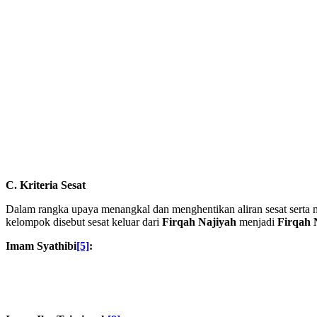
C.
Kriteria Sesat
Dalam rangka upaya menangkal dan menghentikan aliran sesat serta m
kelompok disebut sesat keluar dari
Firqah Najiyah
menjadi
Firqah 
Imam Syathibi
[5]
: