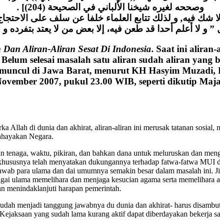
وصححه لغيره شيخنا الألباني في الصحيحة (204)] .
لا شك فيه, و لذلك تتابع العلماء خلفا عن سلف على الاحتجا
 و لا أعلم أحدا قد طعن فيه، إلا بعض من لا يعتد بتفرده و
an Aliran-Aliran Sesat Di Indonesia
. Saat ini alira
elum selesai masalah satu aliran sudah aliran yang 
g 50 muncul di Jawa Barat, menurut KH Hasyim Muzadi
ember 2007, pukul 23.00 WIB, seperti dikutip Majalah
llah di dunia dan akhirat, aliran-aliran ini merusak tatanan sosial,
ahayakan Negara.
tenaga, waktu, pikiran, dan bahkan dana untuk meluruskan dan menga
 khususnya telah menyatakan dukungannya terhadap fatwa-fatwa MUI 
awab para ulama dan dai umumnya semakin besar dalam masalah ini. J
ebagai ulama memelihara dan menjaga kesucian agama serta memelihara
 menindaklanjuti harapan pemerintah.
udah menjadi tanggung jawabnya du dunia dan akhirat- harus disam
jaksaan yang sudah lama kurang aktif dapat diberdayakan bekerja 