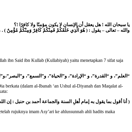
يا سبحان الله ! هل يعقل أن الإنسان لا يكون مؤمنًا ولا كافرًا !؟
وَمِنْكُمْ مُؤْمِنٌ
تعالى – يقول : ( هُوَ الَّذِي خَلَقَكُمْ فَمِنْكُمْ كَافِرٌ
–
والله
h ibn Said ibn Kullab (Kullabiyah) yaitu menetapkan 7 sifat saja
الإرادة”، و”الحياة”، و”السمع”، و”البصر”،و”ا
“
“العلم”، و “القدرة”، و
 berkata (dalam al-Ibanah ‘an Ushul al-Diyanah dan Maqalat al-
kata:
( أنا أقول بما يقول به إمام
أهلِ السنة والجماعة أحمد بن حنبل : إن الل
elah rujuknya imam Asy’ari ke ahlussunnah ahli hadits maka