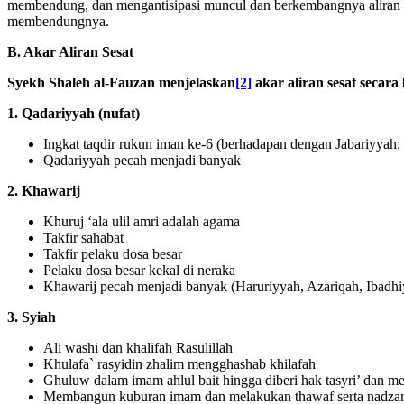
membendung, dan mengantisipasi muncul dan berkembangnya aliran da
membendungnya.
B.
Akar Aliran Sesat
Syekh Shaleh al-Fauzan menjelaskan
[2]
akar aliran sesat secara
1.
Qadariyyah (nufat)
Ingkat taqdir rukun iman ke-6 (berhadapan dengan Jabariyyah:
Qadariyyah pecah menjadi banyak
2.
Khawarij
Khuruj ‘ala ulil amri adalah agama
Takfir sahabat
Takfir pelaku dosa besar
Pelaku dosa besar kekal di neraka
Khawarij pecah menjadi banyak (Haruriyyah, Azariqah, Ibadhiy
3.
Syiah
Ali washi dan khalifah Rasulillah
Khulafa` rasyidin zhalim mengghashab khilafah
Ghuluw dalam imam ahlul bait hingga diberi hak tasyri’ dan 
Membangun kuburan imam dan melakukan thawaf serta nadzar d