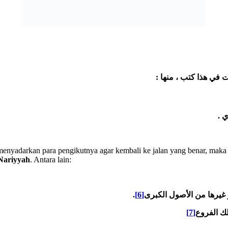
:
ت في هذا كتب ، منها
.
ي
enyadarkan para pengikutnya agar kembali ke jalan yang benar, maka 
Nariyyah
. Antara lain:
.
[6]
أو غيرها من الأصول الكبرى
[7]
ك الفروع