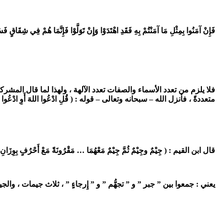
فَإِنْ آمَنُوا بِمِثْلِ مَا آمَنْتُمْ بِهِ فَقَدِ اهْتَدَوْا وَإِنْ
تَوَلَّوْا فَإِنَّمَا هُمْ فِي شِقَاقٍ فَس
فلا يلزم من تعدد الأسماء والصفات تعدد الآلهة ، ولهذا لما قال المشر
متعددةً ،
فأنزل الله – سبحانه وتعالى – قوله : ( قُلِ ادْعُوا اللهَ أَوِ ادْعُوا
قال
ابن القيم : ( جِيْمٌ وجِيْمٌ ثُمَّ جِيْمٌ مَعْهُمَا … مَقْرُونَةً
مَعْ أَحْرُفٍ بِوِزَانِ 
يعني : جمعوا بين ” جبر ” و ” تجهُّم ” و ” إِرجاءٍ ” ، ثلاث جيمات ، وال