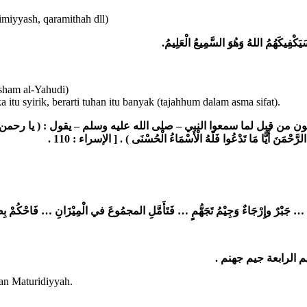
imiyyash, qaramithah dll)
.
السَّمِيعُ الْعَلِيمُ
َيَكْفِيكَهُمُ اللهُ وَهُوَ
’sham al-Yahudi)
itu syirik, berarti tuhan itu banyak (tajahhum dalam asma sifat).
كون
من قبل لما سمعوا النبي – صلى الله عليه وسلم – يقول : ( يا رحمن 
.
الإسراء : 110
) . [
الرَّحْمَنَ أَيًّا مَا تَدْعُوا فَلَهُ الْأَسْمَاءُ الْحُسْنَى
فَتَأَمَّلِ المجمُوعَ في الْمِيْزَانِ … فَاحْكُمْ بِط
…
… جَبْرٌ وإِرْجَاءٌ وَجِيْمُ تَجَهُّمٍ
.
جيم الرابعة جيم جهنم
an Maturidiyyah.