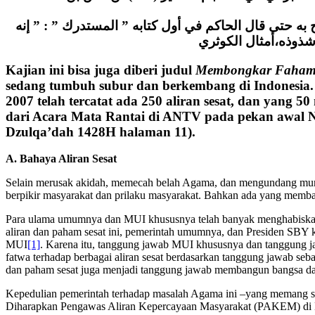
ج به حتى قال الحاكم في أول كتابه ” المستدرك ” : ” إنه
 شذوذه،أمثال الكوثري
Kajian ini bisa juga diberi judul
Membongkar Faham D
sedang tumbuh subur dan berkembang di Indonesia. B
2007 telah tercatat ada 250 aliran sesat, dan yan
dari Acara Mata Rantai di ANTV pada pekan awal Nov
Dzulqa’dah 1428H halaman 11).
A.
Bahaya Aliran Sesat
Selain merusak akidah, memecah belah Agama, dan mengundang murka A
berpikir masyarakat dan prilaku masyarakat. Bahkan ada yang memb
Para ulama umumnya dan MUI khususnya telah banyak menghabiskan 
aliran dan paham sesat ini, pemerintah umumnya, dan Presiden SBY
MUI
[1]
. Karena itu, tanggung jawab MUI khususnya dan tanggung j
fatwa terhadap berbagai aliran sesat berdasarkan tanggung jawab s
dan paham sesat juga menjadi tanggung jawab membangun bangsa dan
Kepedulian pemerintah terhadap masalah Agama ini –yang memang s
Diharapkan Pengawas Aliran Kepercayaan Masyarakat (PAKEM) di Ke