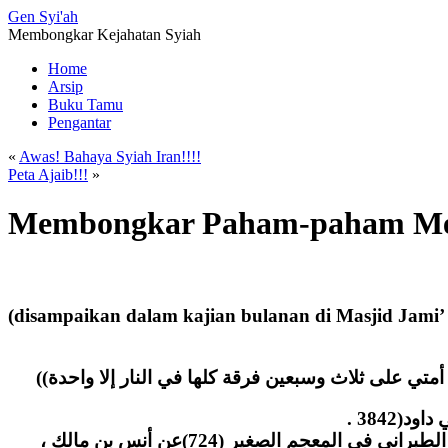
Gen
Syi'ah
Membongkar Kejahatan Syiah
Home
Arsip
Buku Tamu
Pengantar
«
Awas! Bahaya Syiah Iran!!!!
Peta Ajaib!!!
»
Membongkar Paham-paham Men
(disampaikan dalam kajian bulanan di Masjid Jami’
(( تي على ثلاث وسبعين فرقة كلها في النار إلا واحدة
rوصح عنه تعيين هذه الطائفة تعييناً لا يدع مجالاً للبس ، بقوله لما سئل عنها : (( هي ما أنا عليه وأصحابي )) [أخرجه الطبراني في المعجم الصغير (724)عن أنس بن مالك ،