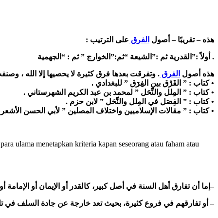
:
على الترتيب
الفرق
هذه – تقريبًا – أصول
الجهمية
ثم : “
”
الخوارج
ثم:”
“
الشيعة
ثم :”
القدرية
أولاً :”
.
وتفرقت بعدها فرق كثيرة لا يحصيها إلا الله ، وصنف
.
الفرق
هذه أصول
.
كتاب : ” الفَرْق بين الفِرَق ” للبغدادي
•
.
كتاب : ” المِلل والنِّحَل ” لمحمد بن عبد الكريم الشهرستاني
•
.
كتاب : ” الفِصَل في المِلل والنِّحَل ” لابن حزم
•
كتاب : ” مقالات الإسلاميين واختلاف المصلين ” لأبي الحسن الأشعر
•
para ulama menetapkan kriteria kapan seseorang atau faham atau
أصل كبير، كالقدر أو الإيمان أو الإمامة 
إما أن تفارق أهل السنة في
–
– أو
تفارقهم في فروع كثيرة، بحيث تعد خارجة عن جادة السلف في تل