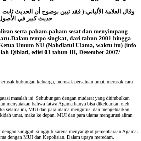
وقال العلامة الألباني:( فقد تبين بوضوح أن الحديث ثابت 
حديث كبير في الأصول ”
n-aliran serta paham-paham sesat dan menyimpang
baru.Dalam tempo singkat, dari tahun 2001 hingga
, Ketua Umum NU (Nahdlatul Ulama, waktu itu) (info
 Qiblati, edisi 03 tahun III, Desember 2007/
 merusak hubungan keluarga, merusak persatuan umat, merusak cara
tasi masalah ini. Sehubungan dengan mudarat yang ditimbulkan
dan menyatakan bahwa fatwa Agama hanya bisa dikeluarkan oleh
ika selama ini, MUI dan para ulama mengurusi dan mengeluarkan
 akidah umat, maka ke depan, MUI dan para ulama mengurusi aliran
but dengan sungguh-sungguh karena menyangkut pemeliharaan Agama.
sama dengan MUI dan Kepolisian. Dalam upaya meredam,