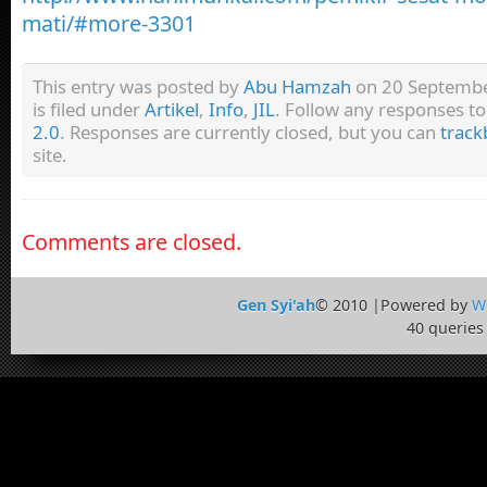
mati/#more-3301
This entry was posted by
Abu Hamzah
on 20 Septembe
is filed under
Artikel
,
Info
,
JIL
. Follow any responses to
2.0
. Responses are currently closed, but you can
track
site.
Comments are closed.
Gen Syi'ah
© 2010 |Powered by
W
40 queries