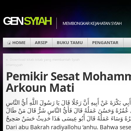
GEN
SYI'AH
MEMBONGKAR KEJAHATAN SYIAH
HOME
ARSIP
BUKU TAMU
PENGANTAR
«
Download kitab-kitab yang membantah Syiah
Imamiyyah
Pemikir Sesat Moham
Arkoun Mati
بِي بَكْرَةَ عَنْ أَبِيهِ أَنَّ رَجُلًا قَالَ يَا رَسُولَ اللَّهِ أَيُّ النَّاسِ
عُمُرُهُ وَحَسُنَ عَمَلُهُ قَالَ فَأَيُّ النَّاسِ شَرٌّ قَالَ مَنْ طَالَ
رُهُ وَسَاءَ عَمَلُهُ قَالَ أَبُو عِيسَى هَذَا حَدِيثٌ حَسَنٌ صَحِيحٌ
Dari abu Bakrah radiyallohu ‘anhu. Bahwa ses