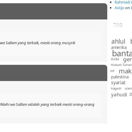
Rahmadi 
Astijo
on
TAG
ahlul 
wa Sallam yang terbaik, meski orang musyrik
amerika
bant
gen
dusta
Hukum Tuhan
mak
siri
palestina
syariat
tragedi
ula
yahudi
Z
Alaihi wa Sallam adalah yang terbaik meski orang-orang