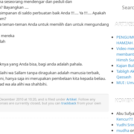
na seseorang mendengar dan peduli dan
? Bayangkan ….
simpanan di saldo perbuatan baik Anda !!!…. Ya !!!…. Apakah
am?
ARTIKE
semua teman-teman Anda untuk memilih dan untuk mengundang
a mereka
PENGUMU
lah
HAMZAH 
Video mem
membantai
Himsh Sur
nya yang Anda bisa, bagi anda adalah pahala.
Kajian Bu
Tabligh A
laihi wa Sallam tanpa diragukan adalah manusia terbaik,
Qassash
ini, hanya saja ini merupakan pembelaan kita kepada beliau.
MUI : Uma
 wa ala alihi wa shahbihi.
December 2010 at 10:20, and is filed under
Artikel
. Follow any
KOMEN
onses are currently closed, but you can
trackback
from your own
Abu Sufy
Kencur?!! 
Yudhi Sri
mudha
o