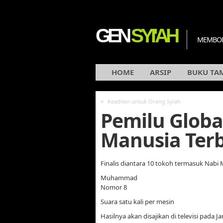
GEN
SYI'AH
MEMBON
HOME
ARSIP
BUKU TA
«
Keadilan untuk Orang Syiah
Pemilu Globa
Manusia Terb
Finalis diantara 10 tokoh termasuk Nabi 
Muhammad
Nomor 8
Suara satu kali per mesin
Hasilnya akan disajikan di televisi pada 