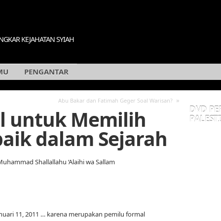
GKAR KEJAHATAN SYIAH
MU
PENGANTAR
»
Abu Bakar dan Fatimah Geger Soal Warisan?
DVD PE
l untuk Memilih
PALESTI
aik dalam Sejarah
Muhammad Shallallahu ‘Alaihi wa Sallam
Januari 11, 2011 … karena merupakan pemilu formal