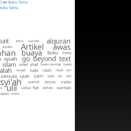
D
on
Buku Tamu
Buku Tamu
alquran
bait
ahlus sunnah
Artikel
awas
aqidah
ahan
buaya
buku
dialog
go beyond text
 syiah
islam
israel
jihad
kawin kontrak
kawin
alah
nabi
nikah
mutah
nikah sirri
pemuda syiah
Qath’i
saba
siri
sirri
syi'ah
teroris
tradisi
syubhat
ulil
ushul fiqh
wahhabi
ma
wahabi
hanni
zionis