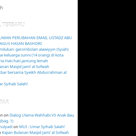
L TERBARU
MAN PERUBAHAN EMAIL USTADZ ABU
AGUS HASAN BASHORI
ilukan: gerombolan alawiyyin (Syiah)
 keluarga sunni (14 orang) di kota
ia Hati-hati jantung lemah
lanan Masjid Jami’ al Sofwah
kbar bersama Syeikh Abdurrahman al
r Syihab Salah!
TAR
an
on
Dialog Ulama Wahhabi VS Anak Bau
(bag. 1)
mulyadi
on
MUI : Umar Syihab Salah!
n
Kajian Bulanan Masjid Jami’ al Sofwah