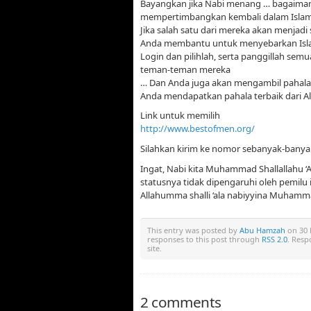
Bayangkan jika Nabi menang … bagaima
mempertimbangkan kembali dalam Islam
Jika salah satu dari mereka akan menjadi 
Anda membantu untuk menyebarkan Isl
Login dan pilihlah, serta panggillah 
teman-teman mereka
… Dan Anda juga akan mengambil pahal
Anda mendapatkan pahala terbaik dari Al
Link untuk memilih
http://www.bestofmen.org/
Silahkan kirim ke nomor sebanyak-banyak
Ingat, Nabi kita Muhammad Shallallahu ‘A
statusnya tidak dipengaruhi oleh pemilu 
Allahumma shalli ‘ala nabiyyina Muhammad
This entry was posted by
Abu Hamzah
on 30 
responses to this post through
RSS 2.0
. Resp
site.
2 comments