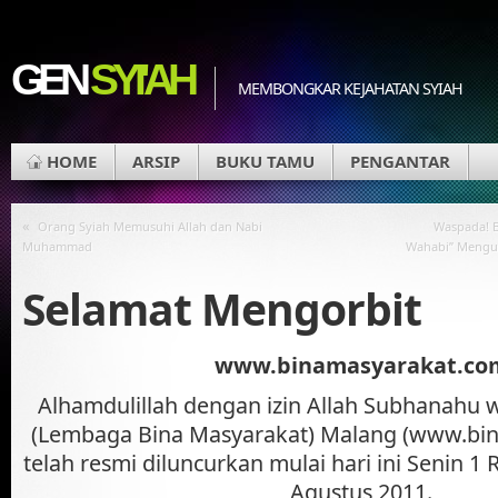
GEN
SYI'AH
MEMBONGKAR KEJAHATAN SYIAH
HOME
ARSIP
BUKU TAMU
PENGANTAR
«
Orang Syiah Memusuhi Allah dan Nabi
Waspada! B
Muhammad
Wahabi” Mengus
Selamat Mengorbit
www.binamasyarakat.co
Alhamdulillah dengan izin Allah Subhanahu wa
(Lembaga Bina Masyarakat) Malang (www.bin
telah resmi diluncurkan mulai hari ini Senin 
Agustus 2011.