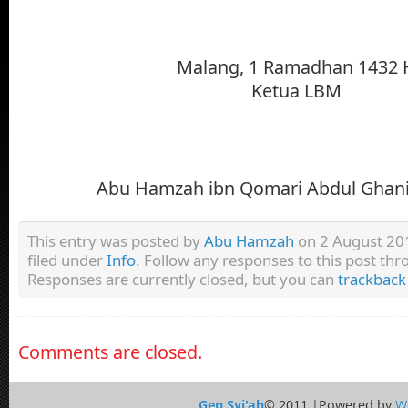
Malang, 1 Ramadhan 1432 
Ketua LBM
Abu Hamzah ibn Qomari Abdul Ghani
This entry was posted by
Abu Hamzah
on 2 August 201
filed under
Info
. Follow any responses to this post th
Responses are currently closed, but you can
trackback
Comments are closed.
Gen Syi'ah
© 2011 |Powered by
W