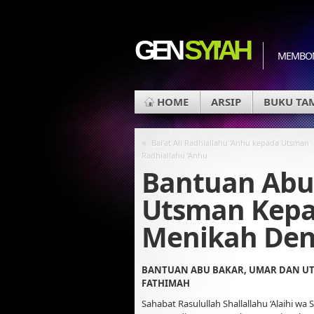
GEN
SYI'AH
MEMBON
HOME
ARSIP
BUKU TA
«
Bai’at Ali Radhiallahu ‘Anhu kepada Utsman
Radhiallahu ‘Anhu
Bantuan Abu 
Utsman Kepad
Menikah Den
BANTUAN ABU BAKAR, UMAR DAN UT
FATHIMAH
Sahabat Rasulullah Shallallahu ‘Alaihi wa