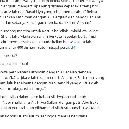
eliau didatangi wahyu, setelah beliau selesai menerima wahyu
ah engkau mengerti apa yang dibawa kepadaku oleh Jibril
rkata: “Allah dan Rasul-Nya yang lebih mengetahui.” Beliau
ikahkan Fathimah dengan Ali. Pergilah dan panggillah Abu
bair dan sebanyak bilangan mereka dari kaum Anshar.”
undang mereka untuk Rasul Shallallahu ‘Alaihi wa Sallam.
 Shallallahu ‘Alaihi wa Sallam berkata –setelah bertahmid
 aku mempersaksikan kepada kalian bahwa aku telah
n mahar 400 dirham, satu mitsqal perak”
.
[4]
eh mereka?
lian sama sekali!
bahwa pernikahan Fathimah dengan Ali adalah dengan
 wa Ta’ala. Jika Allah telah memilih Ali untuk Fathimah, yang
Sallam, lalu bagaimana dengan Nabi sendiri yang diutus oleh
an untuknya istri-istrinya?
ntah Allah dalam pernikahan Ali dengan Fathimah
Nabi Shallallahu ‘Alaihi wa Sallam dengan putri Abu Bakar,
 adalah perintah dan pilihan dari Allah Subhanahu wa Ta’ala!
ah kondisi suatu kaum, sehingga mereka berusaha