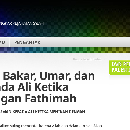
GKAR KEJAHATAN SYIAH
MU
PENGANTAR
»
Kasus Tanah Fadak
DVD PE
PALESTI
Bakar, Umar, dan
a Ali Ketika
gan Fathimah
SMAN KEPADA ALI KETIKA MENIKAH DENGAN
 Sallam saling mencintai karena Allah dan dalam urusan Allah.