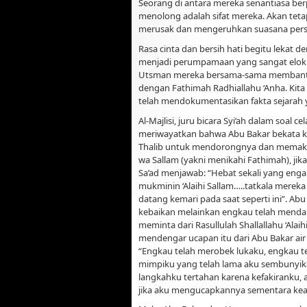
Seorang di antara mereka senantiasa be
menolong adalah sifat mereka. Akan tet
merusak dan mengeruhkan suasana persa
Rasa cinta dan bersih hati begitu lekat 
menjadi perumpamaan yang sangat elok d
Utsman mereka bersama-sama membantu 
dengan Fathimah Radhiallahu ‘Anha. Kita 
telah mendokumentasikan fakta sejarah 
Al-Majlisi, juru bicara Syi’ah dalam soal 
meriwayatkan bahwa Abu Bakar bekata kepa
Thalib untuk mendorongnya dan memaksany
wa Sallam (yakni menikahi Fathimah), jik
Sa’ad menjawab: “Hebat sekali yang enga
mukminin ‘Alaihi Sallam…..tatkala merek
datang kemari pada saat seperti ini”. Ab
kebaikan melainkan engkau telah menda
meminta dari Rasullulah Shallallahu ‘Alai
mendengar ucapan itu dari Abu Bakar air
“Engkau telah merobek lukaku, engkau
mimpiku yang telah lama aku sembunyika
langkahku tertahan karena kefakiranku, ak
jika aku mengucapkannya sementara kead