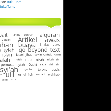
D
on
Buku Tamu
Buku Tamu
alquran
bait
ahlus sunnah
Artikel
awas
aqidah
ahan
buaya
buku
dialog
go beyond text
 syiah
islam
israel
jihad
kawin kontrak
kawin
alah
nabi
nikah
mutah
nikah sirri
pemuda syiah
Qath’i
saba
siri
sirri
syi'ah
teroris
tradisi
syubhat
ulil
ushul fiqh
wahhabi
ma
wahabi
hanni
zionis