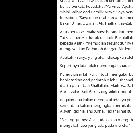
Shallallahu ‘Alaihi wa Sallam kemudian b
beliau berkata kepadaku, “Ya Anas! Apak
‘Alaihi Sallam dari Pemilik Arsy?” Saya be
bersabda, “Saya diperintahkan untuk men
Bakar, Umar, Utsman, Ali, Thalhah, az-Zu
Anas berkata: “Maka saya berangkat meng
Tatkala mereka duduk di majlis Rasulullah
kepada Allah- : “Kemudian sesungguhnya
mengawinkan Fathimah dengan Ali denga
Apakah kiranya yang akan diucapkan ol
Sepertinya kita tidak mendengar suara ka
Kemudian inilah kalian telah mengakui 
berdasarkan dari perintah Allah Subhanahu
dia itu putri Nabi Shallallahu ‘Alaihi wa 
Allah, bukankah Allah yang telah memilihk
Bagaiamana kalian mengakui adanya peri
sementara kalian mengingkari pernikahan 
Aisyah Radhiallahu ‘Anha. Padahal hal itu
“Sesungguhnya Allah tidak akan mengub
mengubah apa yang ada pada mereka.”