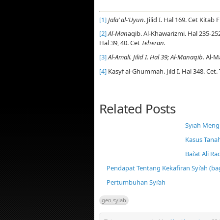
[1]
Jala’ al-‘Uyun
. Jilid I. Hal 169. Cet Kita
[2]
Al-Man
aqib. Al-Khawarizmi. Hal 235-252
Hal 39, 40. Cet
Teheran.
[3]
Al-Amali. Jilid I. Hal 39; Al-Manaqib.
Al-Ma
[4]
Kasyf al-Ghummah. Jild I. Hal 348. Cet. 
Related Posts
Syiah Menghi
Kasus Tana
Bai’at Ali 
Pendapat Tentang Kekafiran Syi’ah (ba
Pertumbuhan Syi’ah
gen syiah