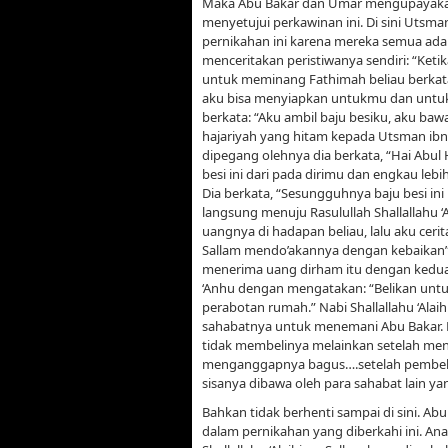
Maka Abu Bakar dan Umar mengupayakan p
menyetujui perkawinan ini. Di sini Utsma
pernikahan ini karena mereka semua adal
menceritakan peristiwanya sendiri: “Ketik
untuk meminang Fathimah beliau berkata
aku bisa menyiapkan untukmu dan untuk 
berkata: “Aku ambil baju besiku, aku ba
hajariyah yang hitam kepada Utsman ibn
dipegang olehnya dia berkata, “Hai Abul
besi ini dari pada dirimu dan engkau lebi
Dia berkata, “Sesungguhnya baju besi in
langsung menuju Rasulullah Shallallahu ‘
uangnya di hadapan beliau, lalu aku ceri
Sallam mendo’akannya dengan kebaikan”
menerima uang dirham itu dengan kedua
‘Anhu dengan mengatakan: “Belikan untu
perabotan rumah.” Nabi Shallallahu ‘Ala
sahabatnya untuk menemani Abu Bakar. 
tidak membelinya melainkan setelah me
menganggapnya bagus….setelah pembeli
sisanya dibawa oleh para sahabat lain y
Bahkan tidak berhenti sampai di sini. Ab
dalam pernikahan yang diberkahi ini. Anas