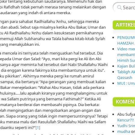
rpikir tentang kebutuhan saudaranya. Memenuhi hak dan
api Rafidhah tidak pernah merasa tenang melainkan dengan
udaraan yang indah di antara mereka.
dengan para sahabat Radhiallahu ‘Anhu, sehingga mereka
ARTIKE
an abadi. Sebut saja misalnya ketika Abu Bakar, Umar dan
Ali Radhiallahu ‘Anhu dalam kesuksesan pernikahannya
PENGUMU
memuji Allah Subhanahu wa Ta’ala bahwa kitab-kitab Syi’ah
HAMZAH 
yang menakjubkan ini.
Video mem
cela mencela ini ternyata telah menguatkan hal tersebut. Dia
membantai
da Umar dan Sa’ad: “Ayo, mari kita pergi ke Ali ibn Abi
Himsh Sur
a agar meminta hal tersebut dari Nabi Shallallahu ‘Alaihi
Kajian Bu
a dia enggan karena fakirnya kita membantunya untuk itu”.
Tabligh A
ku pikirkan”. Akhirnya mereka pergi ke rumah amirul
Qassash
a sampai, dia bertanya: “Apa gerangan yang membuat kalian
MUI : Uma
u Bakar menejelaskan: “Wahai Abu Hasan, tidak ada perkara
huluinya.….lalu apakah kiranya yang menghalangimu untuk
hi wa Sallam putrinya yang bernama Fathimah?” Ketika Ali
KOMEN
 matanya berderai dan membasahi pipinya. Dia berkata:
 telah mengingatkan dan mengobarkan angan-angan dan
Abu Sufy
n. Siapa orang yang tidak ingin mempersuntingnya? Tetapi
Kencur?!! 
u merasa malu dari Rasulullah Shallallahu ‘Alaihi wa Sallam
Yudhi Sri
aanku seperti ini?”
[1]
mudha
o