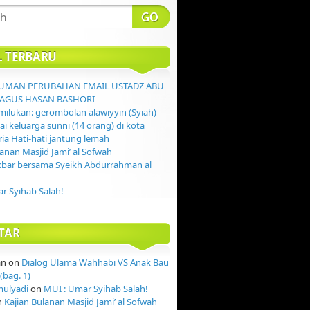
L TERBARU
MAN PERUBAHAN EMAIL USTADZ ABU
AGUS HASAN BASHORI
ilukan: gerombolan alawiyyin (Syiah)
 keluarga sunni (14 orang) di kota
ia Hati-hati jantung lemah
lanan Masjid Jami’ al Sofwah
kbar bersama Syeikh Abdurrahman al
r Syihab Salah!
TAR
an
on
Dialog Ulama Wahhabi VS Anak Bau
(bag. 1)
mulyadi
on
MUI : Umar Syihab Salah!
n
Kajian Bulanan Masjid Jami’ al Sofwah