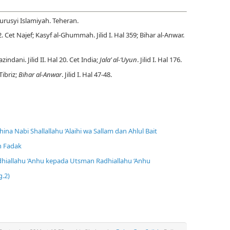
b Furusyi Islamiyah. Teheran.
. Cet Najef; Kasyf al-Ghummah. Jilid I. Hal 359; Bihar al-Anwar.
zindani. Jilid II. Hal 20. Cet India;
Jala’ al-‘Uyun
. Jilid I. Hal 176.
Tibriz;
Bihar al-Anwar
. Jilid I. Hal 47-48.
na Nabi Shallallahu ‘Alaihi wa Sallam dan Ahlul Bait
h Fadak
Radhiallahu ‘Anhu kepada Utsman Radhiallahu ‘Anhu
g.2)