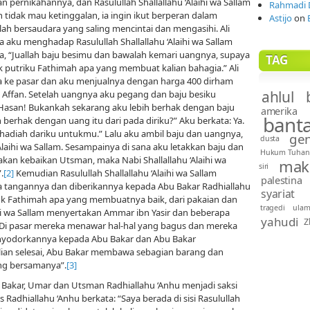
ernikahannya, dan Rasulullah Shallallahu ‘Alaihi wa Sallam
Rahmadi 
n tidak mau ketinggalan, ia ingin ikut berperan dalam
Astijo
on
ah bersaudara yang saling mencintai dan mengasihi. Ali
a aku menghadap Rasulullah Shallallahu ‘Alaihi wa Sallam
, “Juallah baju besimu dan bawalah kemari uangnya, supaya
TAG
putriku Fathimah apa yang membuat kalian bahagia.” Ali
wa ke pasar dan aku menjualnya dengan harga 400 dirham
ahlul 
 Affan. Setelah uangnya aku pegang dan baju besiku
 Hasan! Bukankah sekarang aku lebih berhak dengan baju
amerika
bant
h berhak dengan uang itu dari pada diriku?” Aku berkata: Ya.
i hadiah dariku untukmu.” Lalu aku ambil baju dan uangnya,
gen
dusta
Alaihi wa Sallam. Sesampainya di sana aku letakkan baju dan
Hukum Tuhan
takan kebaikan Utsman, maka Nabi Shallallahu ‘Alaihi wa
mak
siri
.
[2]
Kemudian Rasulullah Shallallahu ‘Alaihi wa Sallam
palestina
 tangannya dan diberikannya kepada Abu Bakar Radhiallahu
syariat
k Fathimah apa yang membuatnya baik, dari pakaian dan
tragedi
ula
ihi wa Sallam menyertakan Ammar ibn Yasir dan beberapa
yahudi
Z
Di pasar mereka menawar hal-hal yang bagus dan mereka
nyodorkannya kepada Abu Bakar dan Abu Bakar
an selesai, Abu Bakar membawa sebagian barang dan
ang bersamanya”.
[3]
u Bakar, Umar dan Utsman Radhiallahu ‘Anhu menjadi saksi
 Radhiallahu ‘Anhu berkata: “Saya berada di sisi Rasulullah