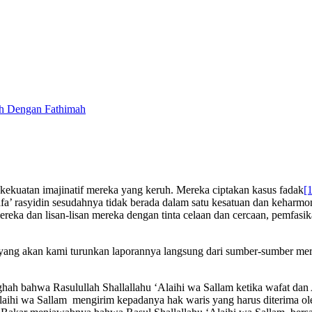
ah Dengan Fathimah
an kekuatan imajinatif mereka yang keruh. Mereka ciptakan kasus fadak
[1
fa’ rasyidin sesudahnya tidak berada dalam satu kesatuan dan keharmo
reka dan lisan-lisan mereka dengan tinta celaan dan cercaan, pemfasi
yang akan kami turunkan laporannya langsung dari sumber-sumber merek
hah bahwa Rasulullah Shallallahu ‘Alaihi wa Sallam ketika wafat dan 
aihi wa Sallam mengirim kepadanya hak waris yang harus diterima ole