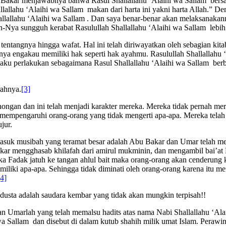
 Bakar menjawabnya bahwa Rasul Shallallahu ‘Alaihi wa Sallam bersa
llahu ‘Alaihi wa Sallam makan dari harta ini yakni harta Allah.” De
llallahu ‘Alaihi wa Sallam . Dan saya benar-benar akan melaksanakan
-Nya sungguh kerabat Rasulullah Shallallahu ‘Alaihi wa Sallam lebih 
entangnya hingga wafat. Hal ini telah diriwayatkan oleh sebagian kita
 engakau memiliki hak seperti hak ayahmu. Rasulullah Shallallahu 
n aku perlakukan sebagaimana Rasul Shallallahu ‘Alaihi wa Sallam ber
rahnya.
[3]
ongan dan ini telah menjadi karakter mereka. Mereka tidak pernah me
uk mempengaruhi orang-orang yang tidak mengerti apa-apa. Mereka tela
jur.
masuk musibah yang teramat besar adalah Abu Bakar dan Umar telah me
ar mengghasab khilafah dari amirul mukminin, dan mengambil bai’at
ka Fadak jatuh ke tangan ahlul bait maka orang-orang akan cenderung
emiliki apa-apa. Sehingga tidak diminati oleh orang-orang karena itu 
[4]
usta adalah saudara kembar yang tidak akan mungkin terpisah!!
arlah yang telah memalsu hadits atas nama Nabi Shallallahu ‘Alaihi 
wa Sallam dan disebut di dalam kutub shahih milik umat Islam. Perawi