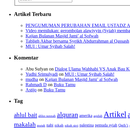
Artikel Terbaru
PENGUMUMAN PERUBAHAN EMAIL USTADZ A
Video memilukan: gerombolan alawiyyin (Syiah) membanta
Kajian Bulanan Masjid Jami’ al Sofwah
Tabligh Akbar bersama Syeikh Abdurrahman al Qassash
MUI : Umar Syihab Salah!
Komentar
Abu Sufyan
on
Dialog Ulama Wahhabi VS Anak Bau Ken
Yudhi Srimulyadi
on
MUI : Umar Syihab Salah!
mudha
on
Kajian Bulanan Masjid Jami’ al Sofwah
Rahmadi D
on
Buku Tamu
Astijo
on
Buku Tamu
Tag
Artikel
alquran
ahlul bait
amerika
ahlus sunnah
aqidah
makalah
nabi
palestina
pemuda syiah
nikah
Qath’i
mutah
nikah sirri