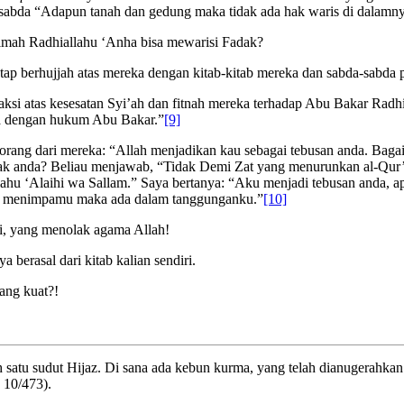
ersabda “Adapun tanah dan gedung maka tidak ada hak waris di dalamn
himah Radhiallahu ‘Anha bisa mewarisi Fadak?
etap berhujjah atas mereka dengan kitab-kitab mereka dan sabda-sabda
ersaksi atas kesesatan Syi’ah dan fitnah mereka terhadap Abu Bakar Rad
ya dengan hukum Abu Bakar.”
[9]
seorang dari mereka: “Allah menjadikan kau sebagai tebusan anda. Ba
 hak anda? Beliau menjawab, “Tidak Demi Zat yang menurunkan al-Qu
lallahu ‘Alaihi wa Sallam.” Saya bertanya: “Aku menjadi tebusan anda, 
ang menimpamu maka ada dalam tanggunganku.”
[10]
i, yang menolak agama Allah!
 berasal dari kitab kalian sendiri.
ang kuat?!
 satu sudut Hijaz. Di sana ada kebun kurma, yang telah dianugerahka
 10/473).