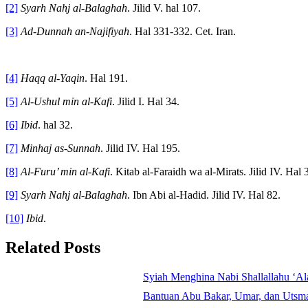
[2]
Syarh Nahj al-Balaghah
. Jilid V. hal 107.
[3]
Ad-Dunnah an-Najifiyah
. Hal 331-332. Cet. Iran.
[4]
Haqq al-Yaqin
. Hal 191.
[5]
Al-Ushul min al-Kafi
. Jilid I. Hal 34.
[6]
Ibid
. hal 32.
[7]
Minhaj as-Sunnah
. Jilid IV. Hal 195.
[8]
Al-Furu’ min al-Kafi
. Kitab al-Faraidh wa al-Mirats. Jilid IV. Hal 
[9]
Syarh Nahj al-Balaghah
. Ibn Abi al-Hadid. Jilid IV. Hal 82.
[10]
Ibid
.
Related Posts
Syiah Menghina Nabi Shallallahu ‘Al
Bantuan Abu Bakar, Umar, dan Utsm