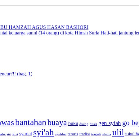
BU HAMZAH AGUS HASAN BASHORI
i keluarga sunni (14 orang) di kota Himsh Suria Hati-hati jantung l
cur?!! (bag. 1)
bantahan
awas
buaya
go be
gen syiah
buku
dialog
dusta
syi'ah
ulil
syariat
teroris
tradisi
ushul fi
saba
siri
sirri
syubhat
tragedi
ulama