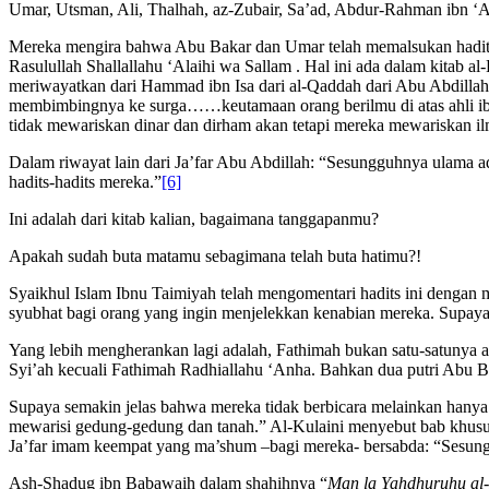
Umar, Utsman, Ali, Thalhah, az-Zubair, Sa’ad, Abdur-Rahman ibn ‘Auf
Mereka mengira bahwa Abu Bakar dan Umar telah memalsukan hadits
Rasulullah Shallallahu ‘Alaihi wa Sallam . Hal ini ada dalam kitab a
meriwayatkan dari Hammad ibn Isa dari al-Qaddah dari Abu Abdillah 
membimbingnya ke surga……keutamaan orang berilmu di atas ahli ibad
tidak mewariskan dinar dan dirham akan tetapi mereka mewariskan i
Dalam riwayat lain dari Ja’far Abu Abdillah: “Sesungguhnya ulama ad
hadits-hadits mereka.”
[6]
Ini adalah dari kitab kalian, bagaimana tanggapanmu?
Apakah sudah buta matamu sebagimana telah buta hatimu?!
Syaikhul Islam Ibnu Taimiyah telah mengomentari hadits ini dengan
syubhat bagi orang yang ingin menjelekkan kenabian mereka. Supaya 
Yang lebih mengherankan lagi adalah, Fathimah bukan satu-satunya ah
Syi’ah kecuali Fathimah Radhiallahu ‘Anha. Bahkan dua putri Abu B
Supaya semakin jelas bahwa mereka tidak berbicara melainkan hanya 
mewarisi gedung-gedung dan tanah.” Al-Kulaini menyebut bab khusus
Ja’far imam keempat yang ma’shum –bagi mereka- bersabda: “Sesungg
Ash-Shadug ibn Babawaih dalam shahihnya “
Man la Yahdhuruhu al