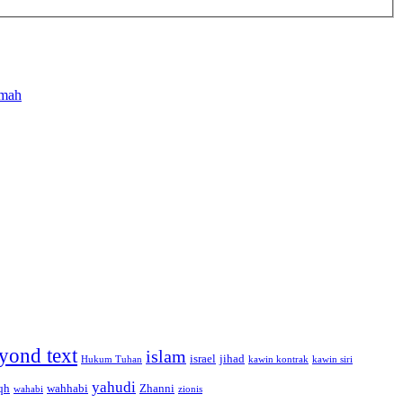
emah
yond text
islam
israel
jihad
Hukum Tuhan
kawin kontrak
kawin siri
yahudi
qh
wahhabi
Zhanni
wahabi
zionis