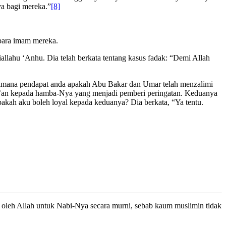
ya bagi mereka.”
[8]
 para imam mereka.
hiallahu ‘Anhu. Dia telah berkata tentang kasus fadak: “Demi Allah
gaimana pendapat anda apakah Abu Bakar dan Umar telah menzalimi
r’an kepada hamba-Nya yang menjadi pemberi peringatan. Keduanya
apakah aku boleh loyal kepada keduanya? Dia berkata, “Ya tentu.
n oleh Allah untuk Nabi-Nya secara murni, sebab kaum muslimin tidak