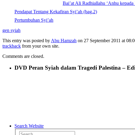
Bai’at Ali Radhiallahu ‘Anhu kepad
Pendapat Tentang Kekafiran Syi’ah (bag.2)
Pertumbuhan Syi’ah
gen syiah
This entry was posted by
Abu Hamzah
on 27 September 2011 at 08:00
trackback
from your own site.
Comments are closed.
DVD Peran Syiah dalam Tragedi Palestina – Edis
Search Website