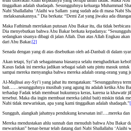
telah diberikan Allah kepadanya yang berupa tanah fadak. Maka Abu
tinggalkan adalah shadaqah. Sesungguhnya keluarga Muhammad Shalla
Nabi Shallallahu ‘Alaihi wa Sallam yang sudah ada di masa Nabi Sha
melaksanakannya.” Dia berkata: “Demi Zat yang jiwaku ada ditangan
Maka Fathimah merelakan putusan Abu Bakar itu, dia tidak berbicara t
Dia menyebutkan bahwa Abu Bakar berkata kepadanya: “Sesungguhnya
sedangkan sisanya dibagi di jalan Allah. Dan atas Allah Engkau aka
dari Abu Bakar.
[2]
Senada dengan yang di atas disebutkan oleh ad-Danbali di dalam sya
Akan tetapi, Syi’ah sebagaimana biasanya selalu menghadirkan keboh
Kasus fadak ini mereka jadikan sebagai salah satu pintu masuk unt
sampai mereka menyangka bahwa mereka adalah orang-orang yang ju
Al-Majlisai asy-Syi’i yang jahat itu mengatakan: “Sesungguhnya ter
bait……sesungguhnya musibah yang agung itu adalah ketika Abu Bak
terhadap Fadak telah membuat hukumnya keras, karena ia khawatir ji
tersebut. Maka dia ingin membuat mereka (ahlul bait) miskin tidak m
Nabi tidak mewariskan, apa yang kami tinggalkan adalah shadaqah.”
Sungguh, alangkah jahatnya pendukung kesesatan ini!….mereka dan d
Mereka mendustakan ahlu sunnah dan menuduh bahwa Abu Bakar dan Um
mewariskan” benar-benar telah datang dari Nabi Shallallahu ‘Alaihi 