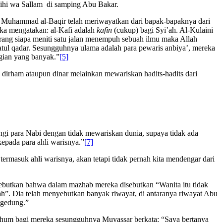
laihi wa Sallam di samping Abu Bakar.
 Muhammad al-Baqir telah meriwayatkan dari bapak-bapaknya dari
reka mengatakan: al-Kafi adalah
kafin
(cukup) bagi Syi’ah. Al-Kulaini
arang siapa meniti satu jalan menempuh sebuah ilmu maka Allah
tul qadar. Sesungguhnya ulama adalah para pewaris anbiya’, mereka
gian yang banyak.”
[5]
 dirham ataupun dinar melainkan mewariskan hadits-hadits dari
gi para Nabi dengan tidak mewariskan dunia, supaya tidak ada
epada para ahli warisnya.”
[7]
ermasuk ahli warisnya, akan tetapi tidak pernah kita mendengar dari
 sebutkan bahwa dalam mazhab mereka disebutkan “Wanita itu tidak
h”. Dia telah menyebutkan banyak riwayat, di antaranya riwayat Abu
 gedung.”
shum bagi mereka sesungguhnya Muyassar berkata: “Saya bertanya