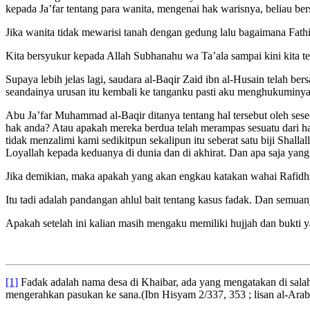
kepada Ja’far tentang para wanita, mengenai hak warisnya, beliau b
Jika wanita tidak mewarisi tanah dengan gedung lalu bagaimana Fat
Kita bersyukur kepada Allah Subhanahu wa Ta’ala sampai kini kita t
Supaya lebih jelas lagi, saudara al-Baqir Zaid ibn al-Husain telah b
seandainya urusan itu kembali ke tanganku pasti aku menghukumin
Abu Ja’far Muhammad al-Baqir ditanya tentang hal tersebut oleh se
hak anda? Atau apakah mereka berdua telah merampas sesuatu dari
tidak menzalimi kami sedikitpun sekalipun itu seberat satu biji Shal
Loyallah kepada keduanya di dunia dan di akhirat. Dan apa saja y
Jika demikian, maka apakah yang akan engkau katakan wahai Rafidh
Itu tadi adalah pandangan ahlul bait tentang kasus fadak. Dan semuanya
Apakah setelah ini kalian masih mengaku memiliki hujjah dan bukti y
[1]
Fadak adalah nama desa di Khaibar, ada yang mengatakan di salah
mengerahkan pasukan ke sana.(Ibn Hisyam 2/337, 353 ; lisan al-Arab