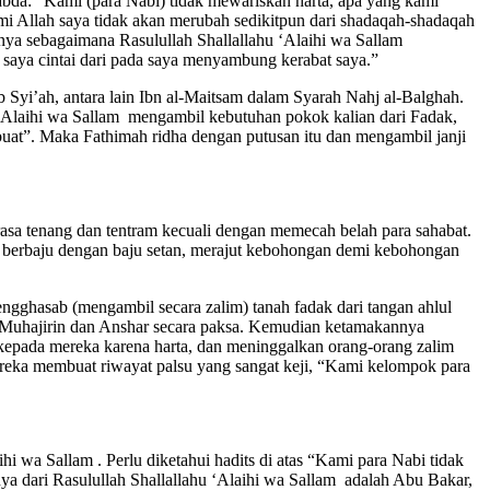
bda: “Kami (para Nabi) tidak mewariskan harta, apa yang kami
mi Allah saya tidak akan merubah sedikitpun dari shadaqah-shadaqah
nya sebagaimana Rasulullah Shallallahu ‘Alaihi wa Sallam
saya cintai dari pada saya menyambung kerabat saya.”
b Syi’ah, antara lain Ibn al-Maitsam dalam Syarah Nahj al-Balghah.
‘Alaihi wa Sallam mengambil kebutuhan pokok kalian dari Fadak,
buat”. Maka Fathimah ridha dengan putusan itu dan mengambil janji
rasa tenang dan tentram kecuali dengan memecah belah para sahabat.
h berbaju dengan baju setan, merajut kebohongan demi kebohongan
ngghasab (mengambil secara zalim) tanah fadak dari tangan ahlul
 Muhajirin dan Anshar secara paksa. Kemudian ketamakannya
 kepada mereka karena harta, dan meninggalkan orang-orang zalim
mereka membuat riwayat palsu yang sangat keji, “Kami kelompok para
wa Sallam . Perlu diketahui hadits di atas “Kami para Nabi tidak
nya dari Rasulullah Shallallahu ‘Alaihi wa Sallam adalah Abu Bakar,