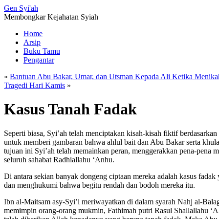
Gen
Syi'ah
Membongkar Kejahatan Syiah
Home
Arsip
Buku Tamu
Pengantar
«
Bantuan Abu Bakar, Umar, dan Utsman Kepada Ali Ketika Menik
Tragedi Hari Kamis
»
Kasus Tanah Fadak
Seperti biasa, Syi’ah telah menciptakan kisah-kisah fiktif berdasark
untuk memberi gambaran bahwa ahlul bait dan Abu Bakar serta khula
tujuan ini Syi’ah telah memainkan peran, menggerakkan pena-pena me
seluruh sahabat Radhiallahu ‘Anhu.
Di antara sekian banyak dongeng ciptaan mereka adalah kasus fadak 
dan menghukumi bahwa begitu rendah dan bodoh mereka itu.
Ibn al-Maitsam asy-Syi’i meriwayatkan di dalam syarah Nahj al-Balag
memimpin orang-orang mukmin, Fathimah putri Rasul Shallallahu ‘Al