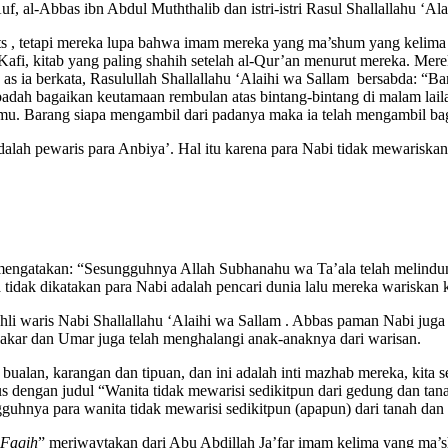
, al-Abbas ibn Abdul Muththalib dan istri-istri Rasul Shallallahu ‘A
 , tetapi mereka lupa bahwa imam mereka yang ma’shum yang kelima
l-Kafi, kitab yang paling shahih setelah al-Qur’an menurut mereka. Me
as ia berkata, Rasulullah Shallallahu ‘Alaihi wa Sallam bersabda: “B
ah bagaikan keutamaan rembulan atas bintang-bintang di malam laila
lmu. Barang siapa mengambil dari padanya maka ia telah mengambil ba
alah pewaris para Anbiya’. Hal itu karena para Nabi tidak mewariskan
 mengatakan: “Sesungguhnya Allah Subhanahu wa Ta’ala telah melindun
tidak dikatakan para Nabi adalah pencari dunia lalu mereka wariskan k
li waris Nabi Shallallahu ‘Alaihi wa Sallam . Abbas paman Nabi juga t
akar dan Umar juga telah menghalangi anak-anaknya dari warisan.
bualan, karangan dan tipuan, dan ini adalah inti mazhab mereka, kita
 dengan judul “Wanita tidak mewarisi sedikitpun dari gedung dan tana
uhnya para wanita tidak mewarisi sedikitpun (apapun) dari tanah dan
-Faqih
” meriwaytakan dari Abu Abdillah Ja’far imam kelima yang ma’