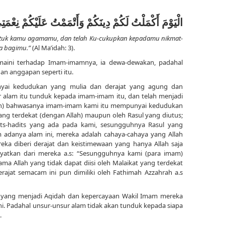
الْيَوْمَ أَكْمَلْتُ لَكُمْ دِينَكُمْ وَأَتْمَمْتُ عَلَيْكُمْ نِعْ
untuk kamu agamamu, dan telah Ku-cukupkan kepadamu nikmat-
ma bagimu.”
(Al Ma’idah: 3).
umaini terhadap Imam-imamnya, ia dewa-dewakan, padahal
an anggapan seperti itu.
ai kedudukan yang mulia dan derajat yang agung dan
alam itu tunduk kepada imam-imam itu, dan telah menjadi
yi’ah) bahwasanya imam-imam kami itu mempunyai kedudukan
yang terdekat (dengan Allah) maupun oleh Rasul yang diutus;
its-hadits yang ada pada kami, sesungguhnya Rasul yang
adanya alam ini, mereka adalah cahaya-cahaya yang Allah
eka diberi derajat dan keistimewaan yang hanya Allah saja
ayatkan dari mereka a.s: “Sesungguhnya kami (para imam)
a Allah yang tidak dapat diisi oleh Malaikat yang terdekat
rajat semacam ini pun dimiliki oleh Fathimah Azzahrah a.s
 yang menjadi Aqidah dan kepercayaan Wakil Imam mereka
i. Padahal unsur-unsur alam tidak akan tunduk kepada siapa
.