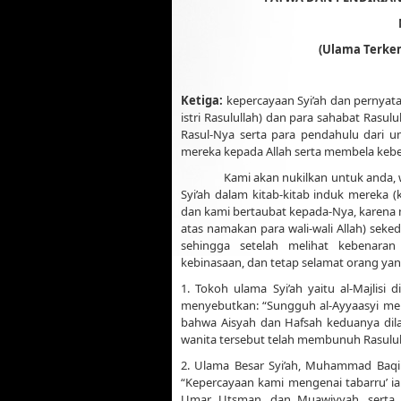
(Ulama Terkem
Ketiga:
kepercayaan Syi’ah dan pernyata
istri Rasulullah) dan para sahabat Rasu
Rasul-Nya serta para pendahulu dari um
mereka kepada Allah serta membela keben
Kami akan nukilkan untuk anda,
Syi’ah dalam kitab-kitab induk merek
dan kami bertaubat kepada-Nya, karena
atas namakan para wali-wali Allah) sek
sehingga setelah melihat kebenaran
kebinasaan, dan tetap selamat orang ya
1. Tokoh ulama Syi’ah yaitu al-Majlisi 
menyebutkan: “Sungguh al-Ayyaasyi mer
bahwa Aisyah dan Hafsah keduanya dila
wanita tersebut telah membunuh Rasulu
2. Ulama Besar Syi’ah, Muhammad Baqir a
“Kepercayaan kami mengenai tabarru’ ial
Umar, Utsman, dan Muawiyyah, serta