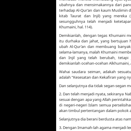
ubahnya dan mensirnakannya dari pan
terhadap Al-Qur’an dan kaum Muslimin d
kitab Taurat dan Injil) yang mereka
sesungguhnya telah menjadi ketetapan 
Khumaini, hal. 114).
Demikianlah, dengan tegas Khumaini m
itu durhaka dan jahat, yang bertujuan
ubah Al-Qur’an dan membuang banyak a
selama-lamanya, malah Khumaini membel
dan Injil yang telah berubah, tetapi
demikianlah ocehan-ocehan Alkhumaini, A
Wahai saudara seiman, adakah sesuatu
adalah “Kesesatan dan Kekafiran yang ny
Dan selanjutnya dia tidak segan-segan 
2. Dan telah menjadi nyata, sekiranya
sesuai dengan apa yang Allah perintahka
di negeri-negeri Islam semua perselisi
akan timbul pertentangan dalam pokok ag
Selanjutnya dia berani berdusta atas nam
3. Dengan Imamah-lah agama menjadi leng