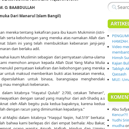
M. O. BAABDULLAH
uka Dari Manarul Islam Bangil)
ARTIKE
an mereka tentang kekafiran para ibu kaum Mukminin (istri-
PENGUMU
lullah serta kebohongan yang mereka atas namakan Allah dan
HAMZAH 
at Islam ini yang telah membuktikan kebenaran janji-janji
Video mem
aran dan berlaku adil.
membantai
 wahai kaum Muslimin sebagian dari pernyataan ulama-ulama
Himsh Sur
a (kami memohon ampun kepada Allah Dzat Yang Maha Mulia
Kajian Bu
 menukil pernyataan kekafiran dan kebohongan yang mereka
Tabligh A
edar untuk maksud memberikan bukti atas kesesatan mereka,
Qassash
 dipersilahkan untuk binasa, barangsiapa menghendaki
MUI : Uma
ng mau mengikuti kebenaran.
di dalam kitabnya “Hayatul Qulub” 2:700, cetakan Teheran”,
KOMEN
iwayatkan dengan sanad yang masyhur dari ash-Shadiq a.s
knat oleh Allah begitu pula kedua bapaknya, karena kedua
llah dengan racun yang diminumkan kepadanya.”
Abu Sufy
Kencur?!! 
l-Majlisi dalam kitabnya “Haqqul Yaqiin, hal.519″ berkata:
Yudhi Sri
ah bahwa kami berlepas diri dari empat berhala: Abu Bakar,
mudha
o
 empat orang wanita: Aisyah, Hafsah, Hindun dan Ummu