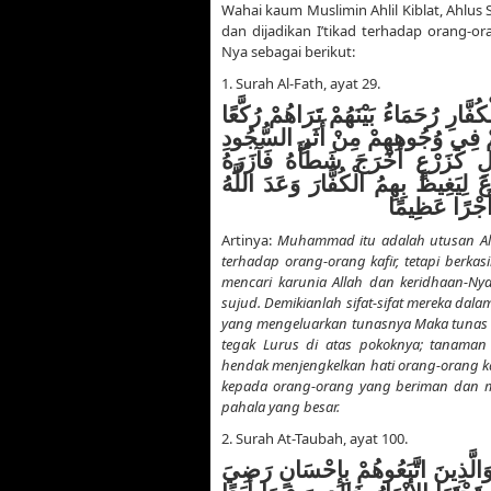
Wahai kaum Muslimin Ahlil Kiblat, Ahlus
dan dijadikan I’tikad terhadap orang-or
Nya sebagai berikut:
1. Surah Al-Fath, ayat 29.
َّارِ رُحَمَاءُ بَيْنَهُمْ تَرَاهُمْ رُكَّعًا
مْ فِي وُجُوهِهِمْ مِنْ أَثَرِ السُّجُودِ
لِ كَزَرْعٍ أَخْرَجَ شَطْأَهُ فَآزَرَهُ
يَغِيظَ بِهِمُ الْكُفَّارَ وَعَدَ اللَّهُ
أَجْرًا عَظِيمًا
Artinya:
Muhammad itu adalah utusan Al
terhadap orang-orang kafir, tetapi berk
mencari karunia Allah dan keridhaan-N
sujud. Demikianlah sifat-sifat mereka dalam
yang mengeluarkan tunasnya Maka tunas i
tegak Lurus di atas pokoknya; tanama
hendak menjengkelkan hati orang-orang k
kepada orang-orang yang beriman dan m
pahala yang besar.
2. Surah At-Taubah, ayat 100.
الَّذِينَ اتَّبَعُوهُمْ بِإِحْسَانٍ رَضِيَ