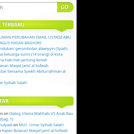
L TERBARU
MAN PERUBAHAN EMAIL USTADZ ABU
AGUS HASAN BASHORI
ilukan: gerombolan alawiyyin (Syiah)
 keluarga sunni (14 orang) di kota
ia Hati-hati jantung lemah
lanan Masjid Jami’ al Sofwah
kbar bersama Syeikh Abdurrahman al
r Syihab Salah!
TAR
an
on
Dialog Ulama Wahhabi VS Anak Bau
(bag. 1)
mulyadi
on
MUI : Umar Syihab Salah!
n
Kajian Bulanan Masjid Jami’ al Sofwah