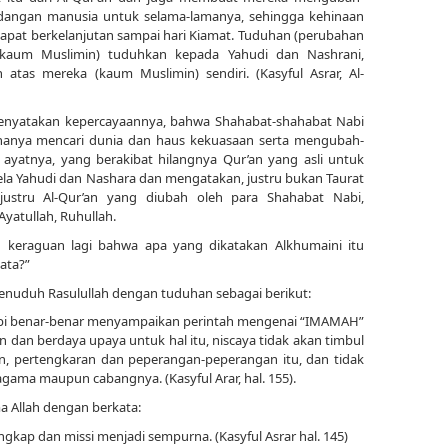
dangan manusia untuk selama-lamanya, sehingga kehinaan
apat berkelanjutan sampai hari Kiamat. Tuduhan (perubahan
 (kaum Muslimin) tuduhkan kepada Yahudi dan Nashrani,
atas mereka (kaum Muslimin) sendiri. (Kasyful Asrar, Al-
enyatakan kepercayaannya, bahwa Shahabat-shahabat Nabi
 hanya mencari dunia dan haus kekuasaan serta mengubah-
yatnya, yang berakibat hilangnya Qur’an yang asli untuk
a Yahudi dan Nashara dan mengatakan, justru bukan Taurat
 justru Al-Qur’an yang diubah oleh para Shahabat Nabi,
yatullah, Ruhullah.
 keraguan lagi bahwa apa yang dikatakan Alkhumaini itu
ata?”
menuduh Rasulullah dengan tuduhan sebagai berikut:
 Nabi benar-benar menyampaikan perintah mengenai “IMAMAH”
n dan berdaya upaya untuk hal itu, niscaya tidak akan timbul
han, pertengkaran dan peperangan-peperangan itu, dan tidak
ama maupun cabangnya. (Kasyful Arar, hal. 155).
a Allah dengan berkata:
kap dan missi menjadi sempurna. (Kasyful Asrar hal. 145)