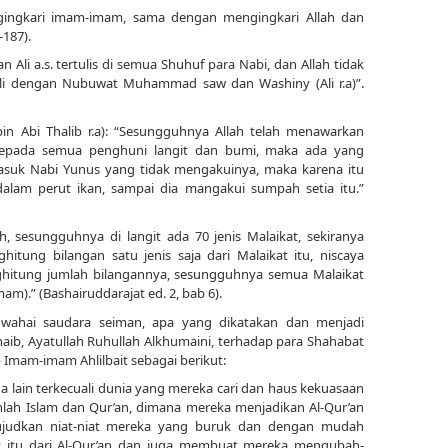
engingkari imam-imam, sama dengan mengingkari Allah dan
-187).
ian Ali a.s. tertulis di semua Shuhuf para Nabi, dan Allah tidak
li dengan Nubuwat Muhammad saw dan Washiny (Ali r.a)”.
bin Abi Thalib r.a): “Sesungguhnya Allah telah menawarkan
kepada semua penghuni langit dan bumi, maka ada yang
asuk Nabi Yunus yang tidak mengakuinya, maka karena itu
alam perut ikan, sampai dia mangakui sumpah setia itu.”
lah, sesungguhnya di langit ada 70 jenis Malaikat, sekiranya
ung bilangan satu jenis saja dari Malaikat itu, niscaya
hitung jumlah bilangannya, sesungguhnya semua Malaikat
m).” (Bashairuddarajat ed. 2, bab 6).
, wahai saudara seiman, apa yang dikatakan dan menjadi
ib, Ayatullah Ruhullah Alkhumaini, terhadap para Shahabat
 Imam-imam Ahlilbait sebagai berikut:
da lain terkecuali dunia yang mereka cari dan haus kekuasaan
lah Islam dan Qur’an, dimana mereka menjadikan Al-Qur’an
ujudkan niat-niat mereka yang buruk dan dengan mudah
itu dari Al-Qur’an dan juga membuat mereka mengubah-