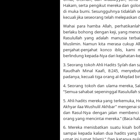
Hakam, serta pengikut mereka dan golon
di muka bumi. Sesungguhnya tidaklah s
kecuali jika seseorang telah melepaskan
Wahai para hamba Allah, perhatikanlah
berlaku bohong dengan keji, yang menc
Rasulullah yang adalah manusia terb
Muslimin. Namun kita merasa cukup All
penjahat-penjahat konco iblis, kam
berlindung kepada-Nya dari kejahatan-k
3. Seorang tokoh Ahli Hadits Syi’ah dan s
Raudhah Minal Kaafi, 8:245, menyebut
padanya, kecuali tiga orang al-Miqdad bin 
4. Seorang tokoh dan ulama mereka, Sali
“Semua sahabat sepeninggal Rasulullah s
5. Ahli hadits mereka yang terkemuka, H
Akhyar ilaa Wushulil Akhbar” mengenai si
dan Rasul-Nya dengan jalan membenci
orang yang mencintai mereka.” (Baca hal
6. Mereka menisbatkan suatu kisah boh
sampai kepada kalian dua hadits yang 
umat ini (umat Islam).” Dan katanya pul