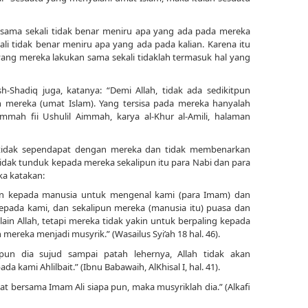
an sama sekali tidak benar meniru apa yang ada pada mereka
li tidak benar meniru apa yang ada pada kalian. Karena itu
yang mereka lakukan sama sekali tidaklah termasuk hal yang
Shadiq juga, katanya: “Demi Allah, tidak ada sedikitpun
 mereka (umat Islam). Yang tersisa pada mereka hanyalah
mah fii Ushulil Aimmah, karya al-Khur al-Amili, halaman
 tidak sependapat dengan mereka dan tidak membenarkan
idak tunduk kepada mereka sekalipun itu para Nabi dan para
ka katakan:
ahkan kepada manusia untuk mengenal kami (para Imam) dan
pada kami, dan sekalipun mereka (manusia itu) puasa dan
in Allah, tetapi mereka tidak yakin untuk berpaling kepada
ereka menjadi musyrik.” (Wasailus Syi’ah 18 hal. 46).
ipun dia sujud sampai patah lehernya, Allah tidak akan
a kami Ahlilbait.” (Ibnu Babawaih, AlKhisal I, hal. 41).
kat bersama Imam Ali siapa pun, maka musyriklah dia.” (Alkafi