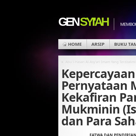
GEN
SYI'AH
MEMBON
HOME
ARSIP
BUKU TA
«
Abu l-Hasan Al-Asy’ari Imam Yang Terdzalimi
Kepercayaan 
Pernyataan 
Kekafiran Pa
Mukminin (Ist
dan Para Sah
FATWA DAN PENDIRIAN