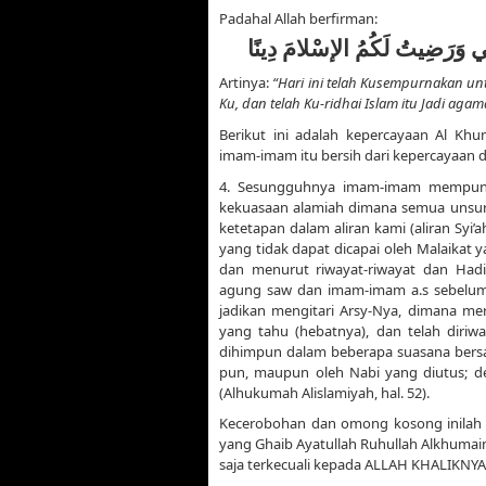
Padahal Allah berfirman:
مَتِي وَرَضِيتُ لَكُمُ الإسْلامَ دِينًا
Artinya:
“Hari ini telah Kusempurnakan 
Ku, dan telah Ku-ridhai Islam itu Jadi aga
Berikut ini adalah kepercayaan Al Kh
imam-imam itu bersih dari kepercayaan d
4. Sesungguhnya imam-imam mempuny
kekuasaan alamiah dimana semua unsur 
ketetapan dalam aliran kami (aliran S
yang tidak dapat dicapai oleh Malaikat 
dan menurut riwayat-riwayat dan Had
agung saw dan imam-imam a.s sebelum 
jadikan mengitari Arsy-Nya, dimana mer
yang tahu (hebatnya), dan telah diriw
dihimpun dalam beberapa suasana bersam
pun, maupun oleh Nabi yang diutus; de
(Alhukumah Alislamiyah, hal. 52).
Kecerobohan dan omong kosong inilah
yang Ghaib Ayatullah Ruhullah Alkhumain
saja terkecuali kepada ALLAH KHALIKNYA