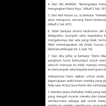
4. Dari Abi Abdillah: “Barangsiapa m
mengingkari Rasul-Nya.” (Alkafi I, hal. 181
5. Dari Abil Hasan a.s, ia berkata: “Kewal
akan mengutus seorang Rasul terkecua
(Alkafi I, hal. 437).
6. Telah berkata Amirul Mukminin (Ali 
Walayahku (sumpah setia kepadaku) 
mengakuinya dan ada yang tidak, term
Allah memenjarakan dia (Nabi Yunus) d
(Bashairuddarajat ed. 2, bab 10).
7. Dari Abu Ja’far, ia berkata: “Demi Al
penghuni bumi berkumpul untuk menghit
seluruh manusia itu tidak mampu meng
itu bersumpah setia kepada kami (para Ima
Selanjutnya kami sajikan untuk anda
kepercayaan wakil imam mereka yang gha
Nabi saw, Al-Qur’anul Karim dan terhadap
1. Mereka (para shahabat Nabi) yang tia
yang menjadi incaran mereka dan bukan
semata-mata sebagai alat untuk mew
membuat mereka membuang ayat-ayat 