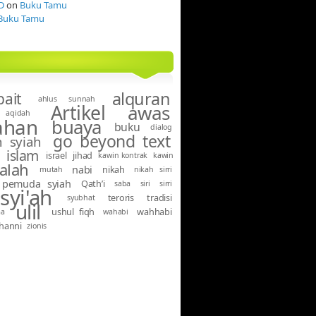
D
on
Buku Tamu
Buku Tamu
alquran
bait
ahlus sunnah
Artikel
awas
aqidah
ahan
buaya
buku
dialog
go beyond text
 syiah
islam
israel
jihad
kawin kontrak
kawin
alah
nabi
nikah
mutah
nikah sirri
pemuda syiah
Qath’i
saba
siri
sirri
syi'ah
teroris
tradisi
syubhat
ulil
ushul fiqh
wahhabi
ma
wahabi
hanni
zionis