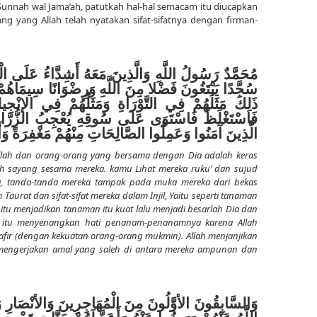
 Sunnah wal Jama’ah, patutkah hal-hal semacam itu diucapkan
ang yang Allah telah nyatakan sifat-sifatnya dengan firman-
مُحَمَّدٌ رَسُولُ اللَّهِ وَالَّذِينَ مَعَهُ أَشِدَّاءُ عَلَى الْكُف
سُجَّدًا يَبْتَغُونَ فَضْلا مِنَ اللَّهِ وَرِضْوَانًا سِيمَاهُ
ذَلِكَ مَثَلُهُمْ فِي التَّوْرَاةِ وَمَثَلُهُمْ فِي الإنْجِي
فَاسْتَغْلَظَ فَاسْتَوَى عَلَى سُوقِهِ يُعْجِبُ الزُّرَّاعَ لِ
الَّذِينَ آمَنُوا وَعَمِلُوا الصَّالِحَاتِ مِنْهُمْ مَغْفِرَةً وَ
lah dan orang-orang yang bersama dengan Dia adalah keras
asih sayang sesama mereka. kamu Lihat mereka ruku’ dan sujud
ya, tanda-tanda mereka tampak pada muka mereka dari bekas
 Taurat dan sifat-sifat mereka dalam Injil, Yaitu seperti tanaman
tu menjadikan tanaman itu kuat lalu menjadi besarlah Dia dan
n itu menyenangkan hati penanam-penanamnya karena Allah
afir (dengan kekuatan orang-orang mukmin).
Allah menjanjikan
engerjakan amal yang saleh di antara mereka ampunan dan
وَالسَّابِقُونَ الأوَّلُونَ مِنَ الْمُهَاجِرِينَ وَالأنْصَارِ وَ