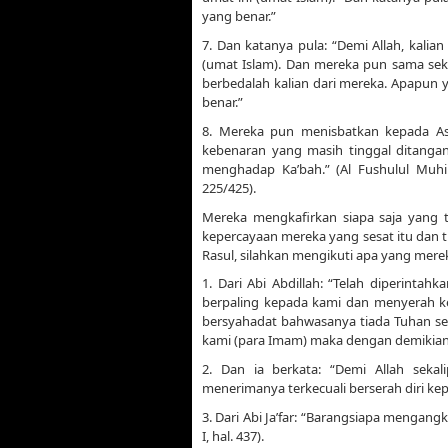
yang benar.”
7. Dan katanya pula: “Demi Allah, kali
(umat Islam). Dan mereka pun sama seka
berbedalah kalian dari mereka. Apapun 
benar.”
8. Mereka pun menisbatkan kepada Ash-
kebenaran yang masih tinggal ditangan
menghadap Ka’bah.” (Al Fushulul Muhim
225/425).
Mereka mengkafirkan siapa saja yang
kepercayaan mereka yang sesat itu dan t
Rasul, silahkan mengikuti apa yang mere
1. Dari Abi Abdillah: “Telah diperint
berpaling kepada kami dan menyerah ke
bersyahadat bahwasanya tiada Tuhan sela
kami (para Imam) maka dengan demikian m
2. Dan ia berkata: “Demi Allah sekal
menerimanya terkecuali berserah diri kepad
3. Dari Abi Ja’far: “Barangsiapa mengang
I, hal. 437).