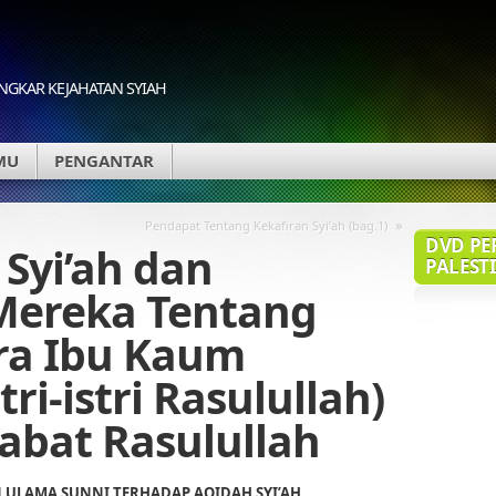
GKAR KEJAHATAN SYIAH
MU
PENGANTAR
»
Pendapat Tentang Kekafiran Syi’ah (bag.1)
DVD PE
Syi’ah dan
PALESTI
Mereka Tentang
ra Ibu Kaum
ri-istri Rasulullah)
abat Rasulullah
 ULAMA SUNNI TERHADAP AQIDAH SYI’AH