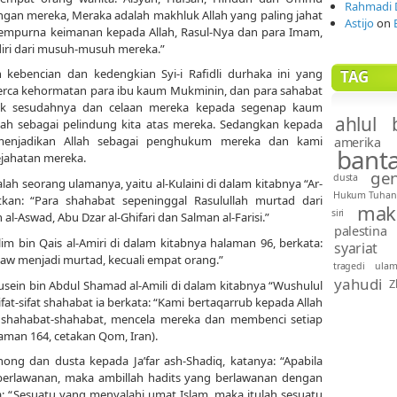
Rahmadi 
gan mereka, Meraka adalah makhluk Allah yang paling jahat
Astijo
on
empurna keimanan kepada Allah, Rasul-Nya dan para Imam,
 diri dari musuh-musuh mereka.”
 kebencian dan kedengkian Syi-i Rafidli durhaka ini yang
TAG
erca kehormatan para ibu kaum Mukminin, dan para sahabat
aik sesudahnya dan celaan mereka kepada segenap kaum
ahlul 
ah sebagai pelindung kita atas mereka. Sedangkan kepada
i menjadikan Allah sebagai penghukum mereka dan kami
amerika
bant
ejahatan mereka.
gen
dusta
alah seorang ulamanya, yaitu al-Kulaini di dalam kitabnya “Ar-
Hukum Tuhan
kan: “Para shahabat sepeninggal Rasulullah murtad dari
mak
siri
al-Aswad, Abu Dzar al-Ghifari dan Salman al-Farisi.”
palestina
m bin Qais al-Amiri di dalam kitabnya halaman 96, berkata:
syariat
aw menjadi murtad, kecuali empat orang.”
tragedi
ula
yahudi
Z
usein bin Abdul Shamad al-Amili di dalam kitabnya “Wushulul
fat-sifat shahabat ia berkata: “Kami bertaqarrub kepada Allah
 shahabat-shahabat, mencela mereka dan membenci setiap
aman 164, cetakan Qom, Iran).
ong dan dusta kepada Ja’far ash-Shadiq, katanya: “Apabila
berlawanan, maka ambillah hadits yang berlawanan dengan
a: “Sesuatu yang menyalahi umat Islam, maka itulah sesuatu