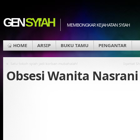
GEN
SYI'AH
MEMBONGKAR KEJAHATAN SYIAH
HOME
ARSIP
BUKU TAMU
PENGANTAR
«
Satu tokoh syiah jadi korban mubahalah!
Iqamat Sh
Obsesi Wanita Nasrani