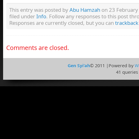
This entry was posted by
Abu Hamzah
on 23 February 
filed under
Info
. Follow any responses to this post th
Responses are currently closed, but you can
trackback
Comments are closed.
Gen Syi'ah
© 2011 |Powered by
W
41 queries