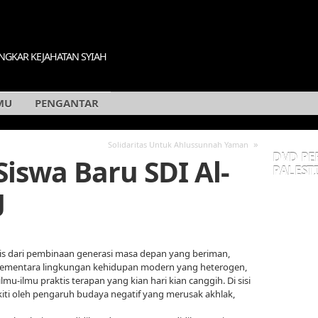
GKAR KEJAHATAN SYIAH
MU
PENGANTAR
»
Solidaritas Untuk Ahlussunnah Yaman
DVD PE
iswa Baru SDI Al-
PALESTI
g
sis dari pembinaan generasi masa depan yang beriman,
 Sementara lingkungan kehidupan modern yang heterogen,
u-ilmu praktis terapan yang kian hari kian canggih. Di sisi
kiti oleh pengaruh budaya negatif yang merusak akhlak,