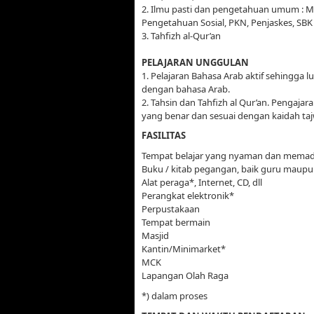
2. Ilmu pasti dan pengetahuan umum : M
Pengetahuan Sosial, PKN, Penjaskes, SBK
3. Tahfizh al-Qur’an
PELAJARAN UNGGULAN
1. Pelajaran Bahasa Arab aktif sehingga 
dengan bahasa Arab.
2. Tahsin dan Tahfizh al Qur’an. Pengajar
yang benar dan sesuai dengan kaidah taj
FASILITAS
Tempat belajar yang nyaman dan memad
Buku / kitab pegangan, baik guru maupun
Alat peraga*, Internet, CD, dll
Perangkat elektronik*
Perpustakaan
Tempat bermain
Masjid
Kantin/Minimarket*
MCK
Lapangan Olah Raga
*) dalam proses