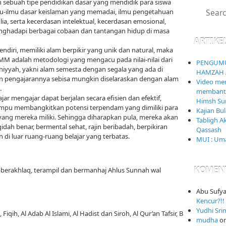
sebuah tipe pendidikan dasar yang mendidik para siswa
mu-ilmu dasar keislaman yang memadai, ilmu pengetahuan
, serta kecerdasan intelektual, kecerdasan emosional,
nghadapi berbagai cobaan dan tantangan hidup di masa
ARTIKE
ndiri, memiliki alam berpikir yang unik dan natural, maka
 adalah metodologi yang mengacu pada nilai-nilai dari
PENGUMU
uniyyah, yakni alam semesta dengan segala yang ada di
HAMZAH 
n pengajarannya sebisa mungkin diselaraskan dengan alam
Video mem
.
membantai
ar mengajar dapat berjalan secara efisien dan efektif,
Himsh Sur
mpu membangkitkan potensi terpendam yang dimiliki para
Kajian Bu
ang mereka miliki. Sehingga diharapkan pula, mereka akan
Tabligh A
ah benar, bermental sehat, rajin beribadah, berpikiran
Qassash
an di luar ruang-ruang belajar yang terbatas.
MUI : Uma
KOMEN
 berakhlaq, terampil dan bermanhaj Ahlus Sunnah wal
Abu Sufy
Kencur?!! 
Yudhi Sri
iqih, Al Adab Al Islami, Al Hadist dan Siroh, Al Qur’an Tafsir, B
mudha
o