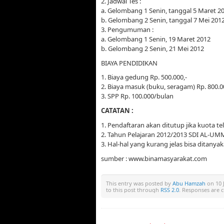
2. Jadwal Tes :
a. Gelombang 1 Senin, tanggal 5 Maret 2
b. Gelombang 2 Senin, tanggal 7 Mei 201
3. Pengumuman :
a. Gelombang 1 Senin, 19 Maret 2012
b. Gelombang 2 Senin, 21 Mei 2012
BIAYA PENDIDIKAN
1. Biaya gedung Rp. 500.000,-
2. Biaya masuk (buku, seragam) Rp. 800.0
3. SPP Rp. 100.000/bulan
CATATAN :
1. Pendaftaran akan ditutup jika kuota te
2. Tahun Pelajaran 2012/2013 SDI AL-UMM
3. Hal-hal yang kurang jelas bisa ditany
sumber : www.binamasyarakat.com
This entry was posted by
Abu Hamzah
on 10 J
to this post through
RSS 2.0
. Responses are 