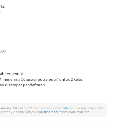
012
2
00,-
lah terpenuhi
 menerima 56 siswa (putra-putri) untuk 2 kelas
akan di tempat pendaftaran
anuary 2012 at 12:12, and is filed under
Info
. Follow any responses
currently closed, but you can
trackback
from your own site.