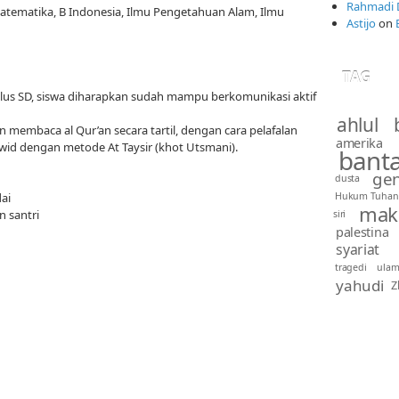
Rahmadi 
atematika, B Indonesia, Ilmu Pengetahuan Alam, Ilmu
Astijo
on
TAG
lulus SD, siswa diharapkan sudah mampu berkomunikasi aktif
ahlul 
an membaca al Qur’an secara tartil, dengan cara pelafalan
amerika
wid dengan metode At Taysir (khot Utsmani).
bant
gen
dusta
ai
Hukum Tuhan
mak
 santri
siri
palestina
syariat
tragedi
ula
yahudi
Z