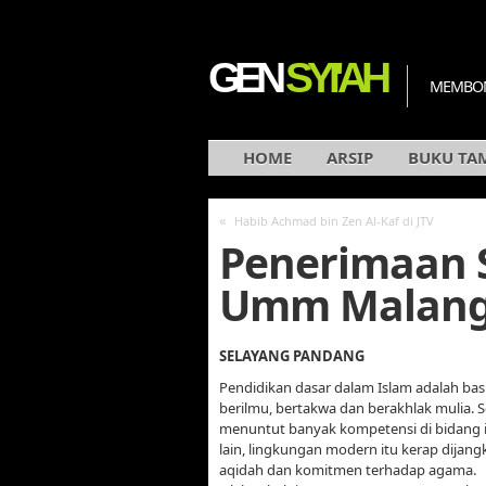
GEN
SYI'AH
MEMBON
HOME
ARSIP
BUKU TA
«
Habib Achmad bin Zen Al-Kaf di JTV
Penerimaan S
Umm Malan
SELAYANG PANDANG
Pendidikan dasar dalam Islam adalah ba
berilmu, bertakwa dan berakhlak mulia.
menuntut banyak kompetensi di bidang ilm
lain, lingkungan modern itu kerap dijang
aqidah dan komitmen terhadap agama.