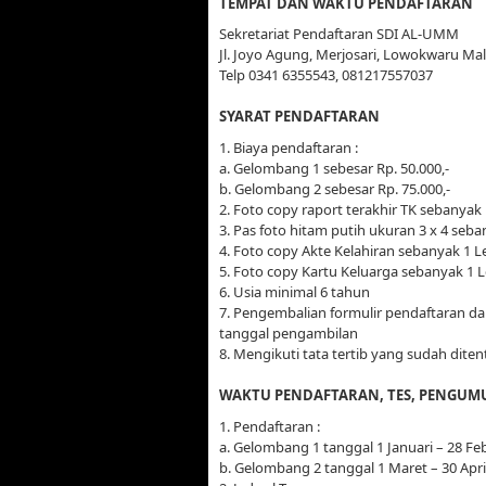
TEMPAT DAN WAKTU PENDAFTARAN
Sekretariat Pendaftaran SDI AL-UMM
Jl. Joyo Agung, Merjosari, Lowokwaru Ma
Telp 0341 6355543, 081217557037
SYARAT PENDAFTARAN
1. Biaya pendaftaran :
a. Gelombang 1 sebesar Rp. 50.000,-
b. Gelombang 2 sebesar Rp. 75.000,-
2. Foto copy raport terakhir TK sebanyak
3. Pas foto hitam putih ukuran 3 x 4 seb
4. Foto copy Akte Kelahiran sebanyak 1 
5. Foto copy Kartu Keluarga sebanyak 1
6. Usia minimal 6 tahun
7. Pengembalian formulir pendaftaran dan
tanggal pengambilan
8. Mengikuti tata tertib yang sudah dit
WAKTU PENDAFTARAN, TES, PENGU
1. Pendaftaran :
a. Gelombang 1 tanggal 1 Januari – 28 Fe
b. Gelombang 2 tanggal 1 Maret – 30 Apri