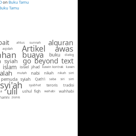
D
on
Buku Tamu
Buku Tamu
alquran
bait
ahlus sunnah
Artikel
awas
aqidah
ahan
buaya
buku
dialog
go beyond text
 syiah
islam
israel
jihad
kawin kontrak
kawin
alah
nabi
nikah
mutah
nikah sirri
pemuda syiah
Qath’i
saba
siri
sirri
syi'ah
teroris
tradisi
syubhat
ulil
ushul fiqh
wahhabi
ma
wahabi
hanni
zionis