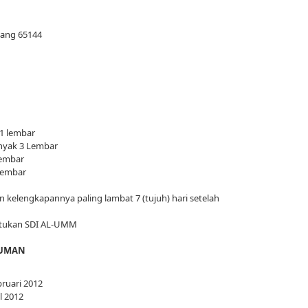
lang 65144
 1 lembar
anyak 3 Lembar
Lembar
 Lembar
 kelengkapannya paling lambat 7 (tujuh) hari setelah
entukan SDI AL-UMM
MUMAN
bruari 2012
l 2012