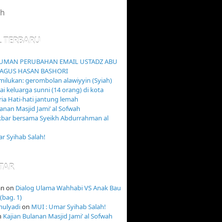
L TERBARU
MAN PERUBAHAN EMAIL USTADZ ABU
AGUS HASAN BASHORI
ilukan: gerombolan alawiyyin (Syiah)
 keluarga sunni (14 orang) di kota
ia Hati-hati jantung lemah
lanan Masjid Jami’ al Sofwah
kbar bersama Syeikh Abdurrahman al
r Syihab Salah!
TAR
an
on
Dialog Ulama Wahhabi VS Anak Bau
(bag. 1)
mulyadi
on
MUI : Umar Syihab Salah!
n
Kajian Bulanan Masjid Jami’ al Sofwah