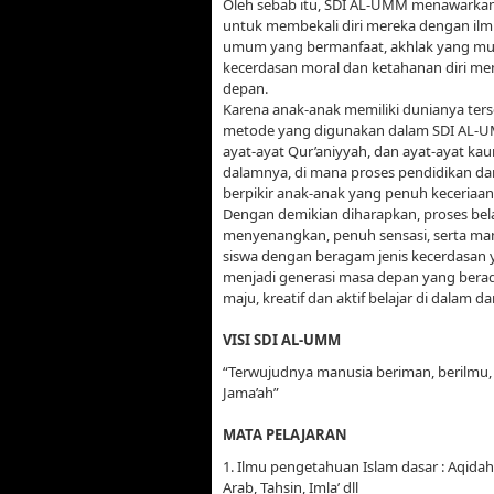
Oleh sebab itu, SDI AL-UMM menawarkan 
untuk membekali diri mereka dengan il
umum yang bermanfaat, akhlak yang mulia
kecerdasan moral dan ketahanan diri me
depan.
Karena anak-anak memiliki dunianya terse
metode yang digunakan dalam SDI AL-UMM
ayat-ayat Qur’aniyyah, dan ayat-ayat ka
dalamnya, di mana proses pendidikan da
berpikir anak-anak yang penuh keceriaan
Dengan demikian diharapkan, proses belaj
menyenangkan, penuh sensasi, serta ma
siswa dengan beragam jenis kecerdasan y
menjadi generasi masa depan yang beraqid
maju, kreatif dan aktif belajar di dalam d
VISI SDI AL-UMM
“Terwujudnya manusia beriman, berilmu,
Jama’ah”
MATA PELAJARAN
1. Ilmu pengetahuan Islam dasar : Aqidah, F
Arab, Tahsin, Imla’ dll