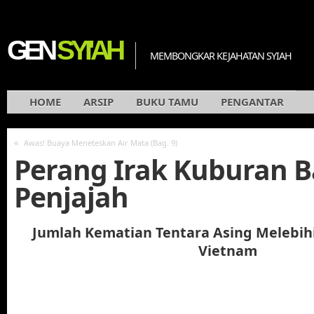
GEN
SYI'AH
MEMBONGKAR KEJAHATAN SYIAH
HOME
ARSIP
BUKU TAMU
PENGANTAR
«
Awas! Buaya Meneteskan Air Mata (Bag. 9)
Perang Irak Kuburan B
Penjajah
Jumlah Kematian Tentara Asing Melebih
Vietnam