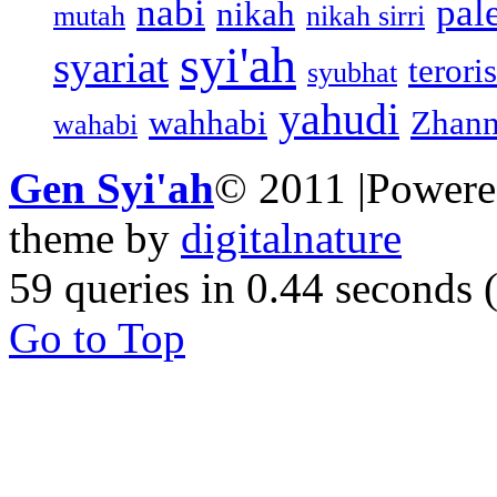
nabi
pal
nikah
mutah
nikah sirri
syi'ah
syariat
teroris
syubhat
yahudi
wahhabi
Zhann
wahabi
Gen Syi'ah
© 2011 |Power
theme by
digitalnature
59 queries in 0.44 seconds
Go to Top