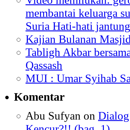
membantai keluarga su
Suria Hati-hati jantun
Kajian Bulanan Masjid
Tabligh Akbar bersam
Qassash
MUI : Umar Syihab Sa
Komentar
Abu Sufyan
on
Dialo
Kencur?!! (bag. 1)