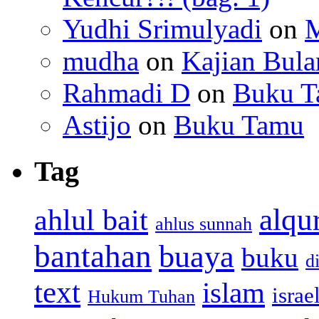
Yudhi Srimulyadi
on
M
mudha
on
Kajian Bula
Rahmadi D
on
Buku 
Astijo
on
Buku Tamu
Tag
alqu
ahlul bait
ahlus sunnah
bantahan
buaya
buku
d
text
islam
israe
Hukum Tuhan