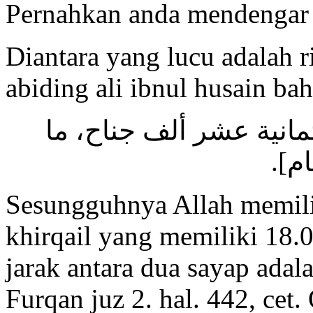
Pernahkan anda mendengar 
Diantara yang lucu adalah r
abiding ali ibnul husain ba
[ثمانية عشر ألف جناح، ما
عام
Sesungguhnya Allah memili
khirqail yang memiliki 18.0
jarak antara dua sayap adala
Furqan juz 2. hal. 442, cet