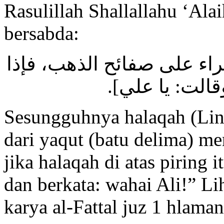
Rasulillah Shallallahu ‘Ala
bersabda:
[اء على صفائح الذهب، فإذا
قالت: يا علي
Sesungguhnya halaqah (Ling
dari yaqut (batu delima) me
jika halaqah di atas piring 
dan berkata: wahai Ali!” Li
karya al-Fattal juz 1 hlaman