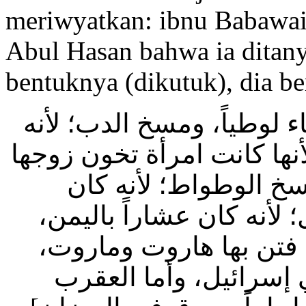
meriwyatkan: ibnu Babawa
Abul Hasan bahwa ia ditan
bentuknya (dikutuk), dia be
[ء لوطياً، ومسخ الدب؛ لأنه
أنها كانت امرأة تخون زوجها
سخ الوطواط؛ لأنه كان
لأنه كان عشاراً باليمن
ة فتن بها هاروت وماروت
إسرائيل، وأما العقرب