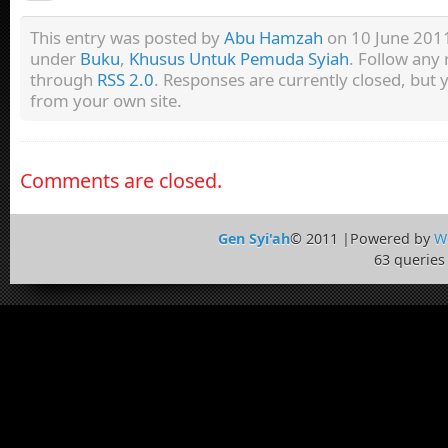
This entry was posted by
Abu Hamzah
on 10 June 2011 
under
Buku
,
Khusus Untuk Pemuda Syiah
. Follow any 
through
RSS 2.0
. Responses are currently closed, but
from your own site.
Comments are closed.
Gen Syi'ah
© 2011 |Powered by
W
63 queries