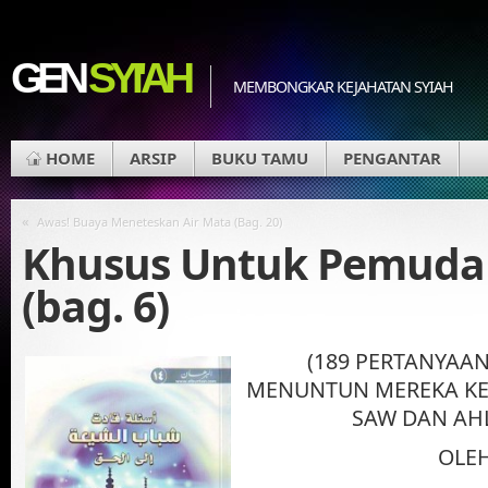
GEN
SYI'AH
MEMBONGKAR KEJAHATAN SYIAH
HOME
ARSIP
BUKU TAMU
PENGANTAR
«
Awas! Buaya Meneteskan Air Mata (Bag. 20)
Khusus Untuk Pemuda 
(bag. 6)
(189 PERTANYAA
MENUNTUN MEREKA KE
SAW DAN AHL
OLE