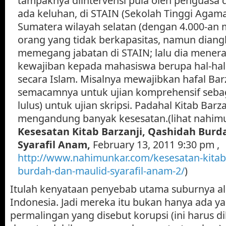
tampaknya diintervensi pula oleh penguasa d
ada keluhan, di STAIN (Sekolah Tinggi Agama
Sumatera wilayah selatan (dengan 4.000-an
orang yang tidak berkapasitas, namun diang
memegang jabatan di STAIN; lalu dia mener
kewajiban kepada mahasiswa berupa hal-hal 
secara Islam. Misalnya mewajibkan hafal Barza
semacamnya untuk ujian komprehensif sebag
lulus) untuk ujian skripsi. Padahal Kitab Barzan
mengandung banyak kesesatan.(lihat nahim
Kesesatan Kitab Barzanji, Qashidah Burd
Syarafil Anam,
February 13, 2011 9:30 pm ,
http://www.nahimunkar.com/kesesatan-kitab-
burdah-dan-maulid-syarafil-anam-2/
)
Itulah kenyataan penyebab utama suburnya ali
Indonesia. Jadi mereka itu bukan hanya ada ya
permalingan yang disebut korupsi (ini harus d