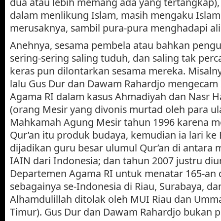
dua atau lebih memang ada yang tertangkap),
dalam menlikung Islam, masih mengaku Isla
merusaknya, sambil pura-pura menghadapi alir
Anehnya, sesama pembela atau bahkan pengu
sering-sering saling tuduh, dan saling tak per
keras pun dilontarkan sesama mereka. Misaln
lalu Gus Dur dan Dawam Rahardjo mengecam
Agama RI dalam kasus Ahmadiyah dan Nasr H
(orang Mesir yang divonis murtad oleh para u
Mahkamah Agung Mesir tahun 1996 karena m
Qur’an itu produk budaya, kemudian ia lari ke 
dijadikan guru besar ulumul Qur’an di antara
IAIN dari Indonesia; dan tahun 2007 justru di
Departemen Agama RI untuk menatar 165-an 
sebagainya se-Indonesia di Riau, Surabaya, da
Alhamdulillah ditolak oleh MUI Riau dan Umma
Timur). Gus Dur dan Dawam Rahardjo bukan pr