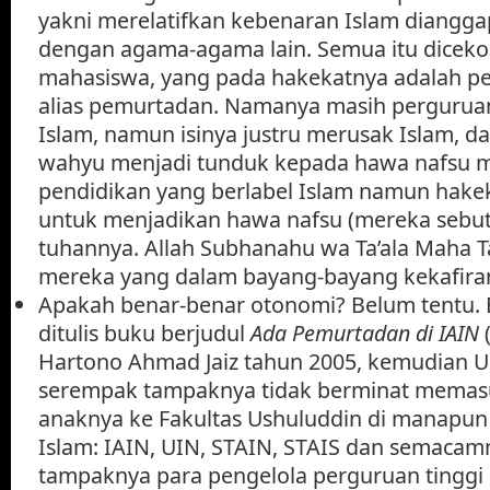
yakni merelatifkan kebenaran Islam diangga
dengan agama-agama lain. Semua itu dicek
mahasiswa, yang pada hakekatnya adalah p
alias pemurtadan. Namanya masih perguruan 
Islam, namun isinya justru merusak Islam, d
wahyu menjadi tunduk kepada hawa nafsu m
pendidikan yang berlabel Islam namun hake
untuk menjadikan hawa nafsu (mereka sebut 
tuhannya. Allah Subhanahu wa Ta’ala Maha T
mereka yang dalam bayang-bayang kekafiran 
Apakah benar-benar otonomi? Belum tentu. B
ditulis buku berjudul
Ada Pemurtadan di IAIN
(
Hartono Ahmad Jaiz tahun 2005, kemudian 
serempak tampaknya tidak berminat memas
anaknya ke Fakultas Ushuluddin di manapun 
Islam: IAIN, UIN, STAIN, STAIS dan semacamn
tampaknya para pengelola perguruan tinggi i