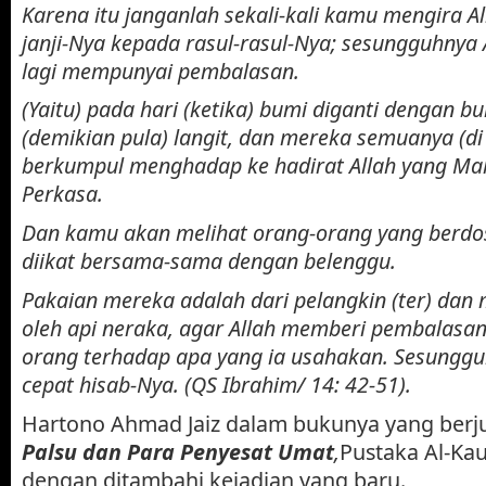
Karena itu janganlah sekali-kali kamu mengira A
janji-Nya kepada rasul-rasul-Nya; sesungguhnya
lagi mempunyai pembalasan.
(Yaitu) pada hari (ketika) bumi diganti dengan b
(demikian pula) langit, dan mereka semuanya (d
berkumpul menghadap ke hadirat Allah yang Ma
Perkasa.
Dan kamu akan melihat orang-orang yang berdos
diikat bersama-sama dengan belenggu.
Pakaian mereka adalah dari pelangkin (ter) dan
oleh api neraka, agar Allah memberi pembalasan
orang terhadap apa yang ia usahakan. Sesungg
cepat hisab-Nya. (QS Ibrahim/ 14: 42-51).
Hartono Ahmad Jaiz dalam bukunya yang berj
Palsu dan Para Penyesat Umat
,
Pustaka Al-Kaut
dengan ditambahi kejadian yang baru.