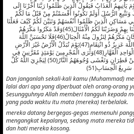
َاسَ يَوْمَ يَأْتِيهِمُ الْعَذَابُ فَيَقُولُ الَّذِينَ ظَلَمُوا رَبَّنَا أَخِّرْنَا إِلَى
نَتَّبِعِ الرُّسُلَ أَوَلَمْ تَكُونُوا أَقْسَمْتُمْ مِنْ قَبْلُ مَا لَكُمْ
سَكَنْتُمْ فِي مَسَاكِنِ الَّذِينَ ظَلَمُوا أَنْفُسَهُمْ وَتَبَيَّنَ لَكُمْ كَيْفَ فَعَلْنَا
بِهِمْ وَتَبَيَّنَ لَكُمْ كَيْفَ فَعَلْنَا بِهِمْ وَضَرَبْنَا لَكُمُ الْأَمْثَالَ(45)وَقَدْ مَكَرُوا مَكْرَهُمْ
وَعِنْدَ اللَّهِ مَكْرُهُمْ وَإِنْ كَانَ مَكْرُهُمْ لِتَزُولَ مِنْهُ الْجِبَالُ(46)فَلَا تَحْسَبَنَّ اللَّهَ
مُخْلِفَ وَعْدِهِ رُسُلَهُ إِنَّ اللَّهَ عَزِيزٌ ذُو انْتِقَامٍ(47)يَوْمَ تُبَدَّلُ الْأَرْضُ غَيْرَ الْأَرْضِ
وَالسَّمَوَاتُ وَبَرَزُوا لِلَّهِ الْوَاحِدِ الْقَهَّارِ(48)وَتَرَى الْمُجْرِمِينَ يَوْمَئِذٍ مُقَرَّنِينَ فِي
الْأَصْفَادِ(49)سَرَابِيلُهُمْ مِنْ قَطِرَانٍ وَتَغْشَى وُجُوهَهُمُ النَّارُ(50) لِيَجْزِيَ اللَّهُ كُلَّ
َ سَرِيعُ الْحِسَابِ(51
Dan janganlah sekali-kali kamu (Muhammad) me
lalai dari apa yang diperbuat oleh orang-orang y
Sesungguhnya Allah memberi tangguh kepada m
yang pada waktu itu mata (mereka) terbelalak.
mereka datang bergegas-gegas memenuhi pangg
mengangkat kepalanya, sedang mata mereka tid
dan hati mereka kosong.