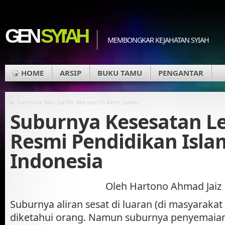
GEN
SYI'AH
MEMBONGKAR KEJAHATAN SYIAH
HOME
ARSIP
BUKU TAMU
PENGANTAR
«
Turunnya Nabi Isa Bin Maryam Di Akhir Zaman
Suburnya Kesesatan Le
Resmi Pendidikan Isla
Indonesia
Oleh Hartono Ahmad Jaiz
Suburnya aliran sesat di luaran (di masyaraka
diketahui orang. Namun suburnya penyemaia