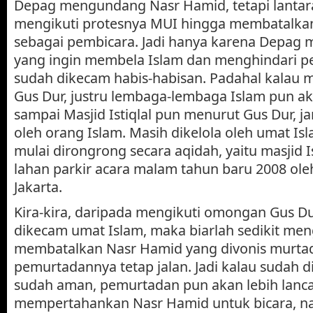
Depag mengundang Nasr Hamid, tetapi lanta
mengikuti protesnya MUI hingga membatalka
sebagai pembicara. Jadi hanya karena Depag 
yang ingin membela Islam dan menghindari p
sudah dikecam habis-habisan. Padahal kalau
Gus Dur, justru lembaga-lembaga Islam pun ak
sampai Masjid Istiqlal pun menurut Gus Dur, j
oleh orang Islam. Masih dikelola oleh umat Isl
mulai dirongrong secara aqidah, yaitu masjid Is
lahan parkir acara malam tahun baru 2008 ol
Jakarta.
Kira-kira, daripada mengikuti omongan Gus Dur
dikecam umat Islam, maka biarlah sedikit me
membatalkan Nasr Hamid yang divonis murtad 
pemurtadannya tetap jalan. Jadi kalau sudah d
sudah aman, pemurtadan pun akan lebih lanca
mempertahankan Nasr Hamid untuk bicara, na