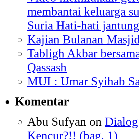
membantai keluarga su
Suria Hati-hati jantun
Kajian Bulanan Masjid
Tabligh Akbar bersam
Qassash
MUI : Umar Syihab Sa
Komentar
Abu Sufyan
on
Dialo
Kencur?!! (bag. 1)