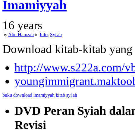
Imamiyyah
16 years
by
Abu Hamzah
in
Info
,
Syi'ah
Download kitab-kitab yan
http://www.s222a.com/vb
youngimmigrant.maktoo
buku
download
imamiyyah
kitab
syi'ah
DVD Peran Syiah dalam 
Revisi