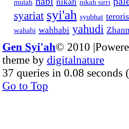
nabi
pal
nikah
mutah
nikah sirri
syi'ah
syariat
teroris
syubhat
yahudi
wahhabi
Zhann
wahabi
Gen Syi'ah
© 2010 |Power
theme by
digitalnature
37 queries in 0.08 seconds
Go to Top