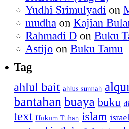
Yudhi Srimulyadi
on
M
mudha
on
Kajian Bula
Rahmadi D
on
Buku 
Astijo
on
Buku Tamu
Tag
alqu
ahlul bait
ahlus sunnah
bantahan
buaya
buku
d
text
islam
israe
Hukum Tuhan