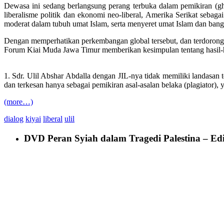
Dewasa ini sedang berlangsung perang terbuka dalam pemikiran (gha
liberalisme politik dan ekonomi neo-liberal, Amerika Serikat seb
moderat dalam tubuh umat Islam, serta menyeret umat Islam dan bangs
Dengan memperhatikan perkembangan global tersebut, dan terdorong o
Forum Kiai Muda Jawa Timur memberikan kesimpulan tentang hasil-has
1. Sdr. Ulil Abshar Abdalla dengan JIL-nya tidak memiliki landasan 
dan terkesan hanya sebagai pemikiran asal-asalan belaka (plagiator),
(more…)
dialog
kiyai
liberal
ulil
DVD Peran Syiah dalam Tragedi Palestina – Edis