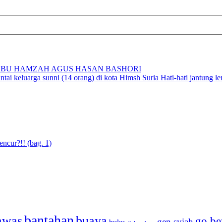
BU HAMZAH AGUS HASAN BASHORI
i keluarga sunni (14 orang) di kota Himsh Suria Hati-hati jantung l
cur?!! (bag. 1)
bantahan
awas
buaya
go be
gen syiah