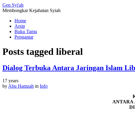
Gen
Syi'ah
Membongkar Kejahatan Syiah
Home
Arsip
Buku Tamu
Pengantar
Posts tagged
liberal
Dialog Terbuka Antara Jaringan Islam L
17 years
by
Abu Hamzah
in
Info
ANTARA 
D