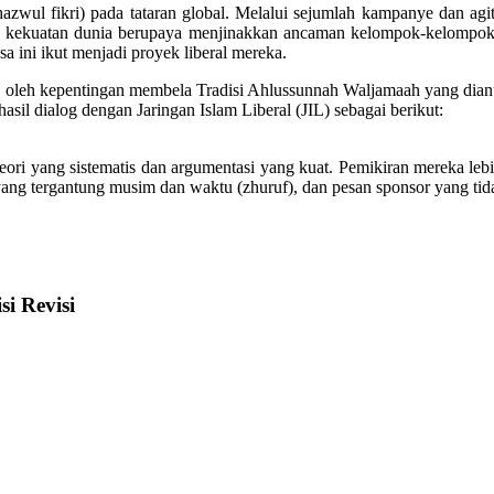
zwul fikri) pada tataran global. Melalui sejumlah kampanye dan agit
agai kekuatan dunia berupaya menjinakkan ancaman kelompok-kelompok 
a ini ikut menjadi proyek liberal mereka.
leh kepentingan membela Tradisi Ahlussunnah Waljamaah yang dianut o
il dialog dengan Jaringan Islam Liberal (JIL) sebagai berikut:
teori yang sistematis dan argumentasi yang kuat. Pemikiran mereka lebi
 yang tergantung musim dan waktu (zhuruf), dan pesan sponsor yang tida
i Revisi