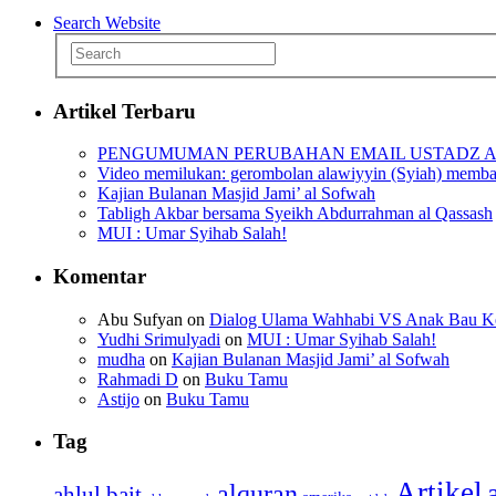
Search Website
Artikel Terbaru
PENGUMUMAN PERUBAHAN EMAIL USTADZ A
Video memilukan: gerombolan alawiyyin (Syiah) membanta
Kajian Bulanan Masjid Jami’ al Sofwah
Tabligh Akbar bersama Syeikh Abdurrahman al Qassash
MUI : Umar Syihab Salah!
Komentar
Abu Sufyan
on
Dialog Ulama Wahhabi VS Anak Bau Ken
Yudhi Srimulyadi
on
MUI : Umar Syihab Salah!
mudha
on
Kajian Bulanan Masjid Jami’ al Sofwah
Rahmadi D
on
Buku Tamu
Astijo
on
Buku Tamu
Tag
Artikel
alquran
ahlul bait