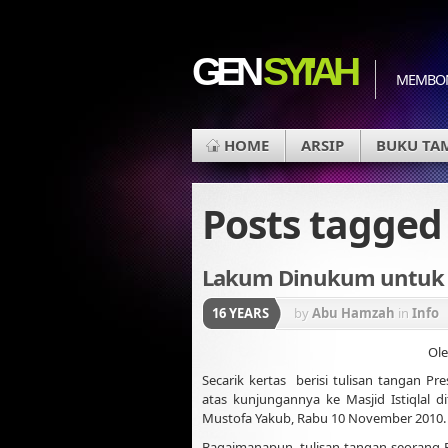
GEN
SYI'AH
MEMBON
HOME
ARSIP
BUKU TA
Posts tagge
Lakum Dinukum untuk 
16 YEARS
by
Abu Hamzah
in
Info
Ole
Secarik kertas berisi tulisan tangan P
atas kunjungannya ke Masjid Istiqlal 
Mustofa Yakub, Rabu 10 November 2010.
Bagaimanapun, tulisan tangan seorang P