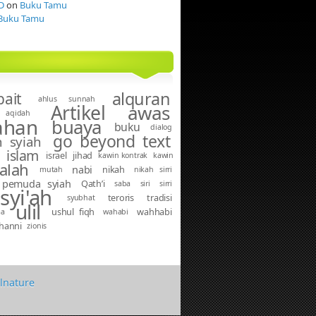
D
on
Buku Tamu
Buku Tamu
alquran
bait
ahlus sunnah
Artikel
awas
aqidah
ahan
buaya
buku
dialog
go beyond text
 syiah
islam
israel
jihad
kawin kontrak
kawin
alah
nabi
nikah
mutah
nikah sirri
pemuda syiah
Qath’i
saba
siri
sirri
syi'ah
teroris
tradisi
syubhat
ulil
ushul fiqh
wahhabi
ma
wahabi
hanni
zionis
alnature