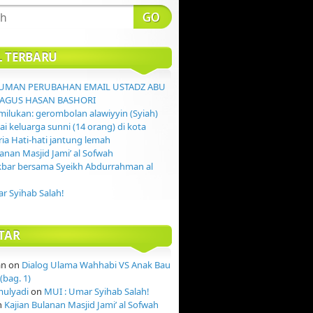
L TERBARU
MAN PERUBAHAN EMAIL USTADZ ABU
AGUS HASAN BASHORI
ilukan: gerombolan alawiyyin (Syiah)
 keluarga sunni (14 orang) di kota
ia Hati-hati jantung lemah
lanan Masjid Jami’ al Sofwah
kbar bersama Syeikh Abdurrahman al
r Syihab Salah!
TAR
an
on
Dialog Ulama Wahhabi VS Anak Bau
(bag. 1)
mulyadi
on
MUI : Umar Syihab Salah!
n
Kajian Bulanan Masjid Jami’ al Sofwah