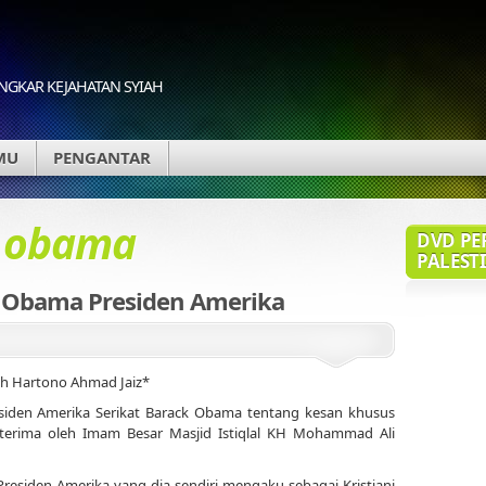
GKAR KEJAHATAN SYIAH
MU
PENGANTAR
d
obama
DVD PE
PALESTI
Obama Presiden Amerika
h Hartono Ahmad Jaiz*
residen Amerika Serikat Barack Obama tentang kesan khusus
diterima oleh Imam Besar Masjid Istiqlal KH Mohammad Ali
residen Amerika yang dia sendiri mengaku sebagai Kristiani