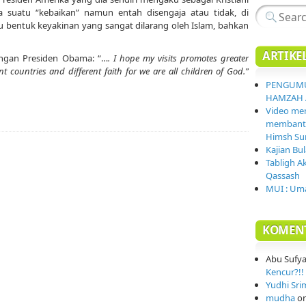
 suatu “kebaikan” namun entah disengaja atau tidak, di
 bentuk keyakinan yang sangat dilarang oleh Islam, bahkan
ARTIKE
tangan Presiden Obama: “…
. I hope my visits promotes greater
 countries and different faith for we are all children of God.”
PENGUMU
HAMZAH 
Video mem
membantai
Himsh Sur
Kajian Bu
Tabligh A
Qassash
MUI : Uma
KOMEN
Abu Sufy
Kencur?!! 
Yudhi Sri
mudha
o