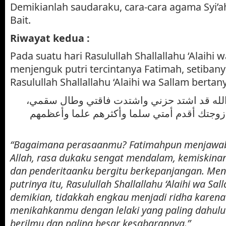
Demikianlah saudaraku, cara-cara agama Syi’
Bait.
Riwayat kedua :
Pada suatu hari Rasulullah Shallallahu ‘Alaihi 
menjenguk putri tercintanya Fatimah, setiban
Rasulullah Shallallahu ‘Alaihi wa Sallam berta
والله قد اشتد حزني واشتدت فاقتي وطال سقمي
 زوجتك أقدم أمتي سلما وأكثرهم علما وأعظمهم
“Bagaimana perasaanmu? Fatimahpun menjawab
Allah, rasa dukaku sengat mendalam, kemiskinan
dan penderitaanku bergitu berkepanjangan. Me
putrinya itu, Rasulullah Shallallahu ‘Alaihi wa S
demikian, tidakkah engkau menjadi ridha karena
menikahkanmu dengan lelaki yang paling dahulu
berilmu dan paling besar kesabarannya.”