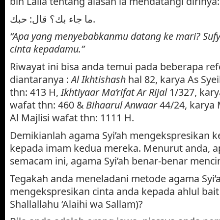
bin Laila tentang alasan ia mendatangi dirinya:
ما جاء بك؟ قال: حبك.
“Apa yang menyebabkanmu datang ke mari? Suf
cinta kepadamu.”
Riwayat ini bisa anda temui pada beberapa ref
diantaranya :
Al Ikhtishash
hal 82, karya As Sye
thn: 413 H,
Ikhtiyaar Ma’rifat Ar Rijal
1/327, kary
wafat thn: 460 &
Bihaarul Anwaar
44/24, karya
Al Majlisi wafat thn: 1111 H.
Demikianlah agama Syi’ah mengekspresikan k
kepada imam kedua mereka. Menurut anda, a
semacam ini, agama Syi’ah benar-benar menci
Tegakah anda meneladani metode agama Syi’
mengekspresikan cinta anda kepada ahlul bait
Shallallahu ‘Alaihi wa Sallam)?