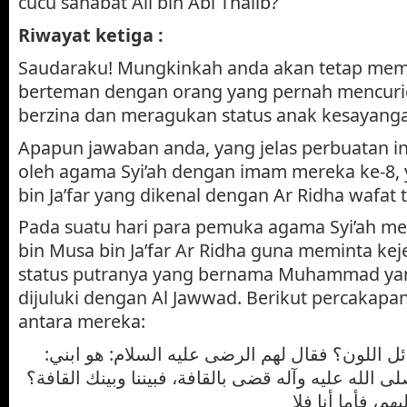
cucu sahabat Ali bin Abi Thalib?
Riwayat ketiga :
Saudaraku! Mungkinkah anda akan tetap mem
berteman dengan orang yang pernah mencuriga
berzina dan meragukan status anak kesayang
Apapun jawaban anda, yang jelas perbuatan in
oleh agama Syi’ah dengan imam mereka ke-8, y
bin Ja’far yang dikenal dengan Ar Ridha wafat 
Pada suatu hari para pemuka agama Syi’ah me
bin Musa bin Ja’far Ar Ridha guna meminta kej
status putranya yang bernama Muhammad ya
dijuluki dengan Al Jawwad. Berikut percakapa
antara mereka:
ائل اللون؟ فقال لهم الرضى عليه السلام: هو ابني
ى الله عليه وآله قضى بالقافة، فبيننا وبينك القافة؟