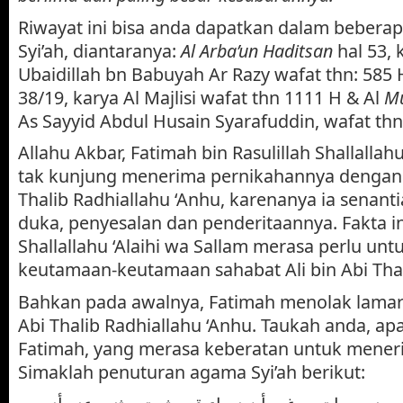
Riwayat ini bisa anda dapatkan dalam bebera
Syi’ah, diantaranya:
Al Arba’un Haditsan
hal 53, 
Ubaidillah bn Babuyah Ar Razy wafat thn: 585 
38/19, karya Al Majlisi wafat thn 1111 H & Al
Mu
As Sayyid Abdul Husain Syarafuddin, wafat thn
Allahu Akbar, Fatimah bin Rasulillah Shallallahu
tak kunjung menerima pernikahannya dengan s
Thalib Radhiallahu ‘Anhu, karenanya ia senant
duka, penyesalan dan penderitaannya. Fakta i
Shallallahu ‘Alaihi wa Sallam merasa perlu u
keutamaan-keutamaan sahabat Ali bin Abi Thal
Bahkan pada awalnya, Fatimah menolak lamara
Abi Thalib Radhiallahu ‘Anhu. Taukah anda, apa
Fatimah, yang merasa keberatan untuk mener
Simaklah penuturan agama Syi’ah berikut: