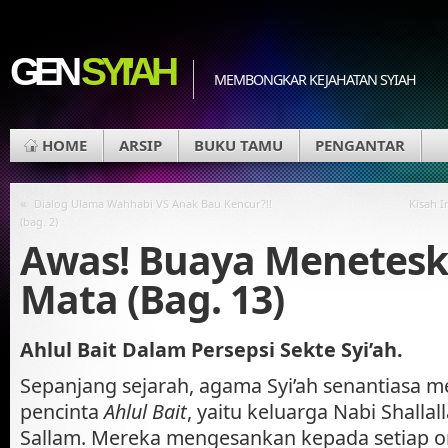
GEN
SYI'AH
MEMBONGKAR KEJAHATAN SYIAH
HOME
ARSIP
BUKU TAMU
PENGANTAR
«
Dialog Ulama Wahhabi VS Anak Bau Kencur?!!
Kisah 
(bag. 2)
Awas! Buaya Menetesk
Mata (Bag. 13)
Ahlul Bait Dalam Persepsi Sekte Syi’ah.
Sepanjang sejarah, agama Syi’ah senantiasa 
pencinta
Ahlul Bait
, yaitu keluarga Nabi Shallal
Sallam. Mereka mengesankan kepada setiap 