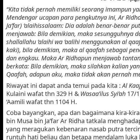
“Kita tidak pernah memiliki seorang imampun ya
Mendengar ucapan para pengkutnya ini, Ar Ridha 
Ja’far) ‘alaihissalaam: Dia adalah benar-benar pu
menjawab: Bila demikian, maka sesungguhnya d
shallallahu ‘alaihi wa ‘aalihi menggunakan al qaa
kaki), bila demikian, maka al qaafah sebagai pe
dan engkau. Maka Ar Ridhapun menjawab tanta
berkata: Bila demikian, maka silahkan kalian ya
Qaafah, adapun aku, maka tidak akan pernah m
Riwayat ini dapat anda temui pada kita :
Al Kaa
Kulaini wafat thn 329 H &
Wasaa’ilus Syi’ah
17/1
‘Aamili wafat thn 1104 H.
Coba bayangkan, apa dan bagaimana kira-kira
bin Musa bin Ja’far Ar Ridha tatkala menghada
yang meragukan kebenaran nasab putra terci
runtuh hati beliau dan betapa mendalam luka b