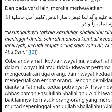
Dan pada versi lain, mereka meriwayatkan:
عليه وآله لما قبض، صار الناس كلهم أهل جاهلية إلا
“Sesungguhnya tatkala Rasulullah shallallahu ‘alai
meninggal dunia, seluruh manusia kembali kepa
jahiliyyah, kecuali empat orang saja: yaitu Ali, 
Abu Dzar.”
(
[2]
)
Coba anda amati kedua riwayat ini, apakah ahl
dalam riwayat ini atau tidak? Riwayat pertama
mengecualikan tiga orang, dan riwayat kedua
mengecualikan empat orang. Dengan demikian 
diantara Fatimah, kedua putranya; Al Hasan da
Abbas paman Rasulullah Shallallahu ‘Alaihi wa 
bait lainnya termasuk orang-orang yang mere
murtad sepeninggal Rasulullah Shallallahu ‘Ala