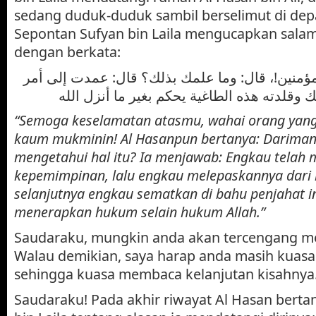
sedang duduk-duduk sambil berselimut di de
Sepontan Sufyan bin Laila mengucapkan sala
dengan berkata:
مؤمنين!، قال: وما علمك بذلك؟ قال: عمدت إلى أمر
ك وقلدته هذه الطاغية يحكم بغير ما أنزل الله
“Semoga keselamatan atasmu, wahai orang yan
kaum mukminin! Al Hasanpun bertanya: Darima
mengetahui hal itu? Ia menjawab: Engkau tela
kepemimpinan, lalu engkau melepaskannya dari
selanjutnya engkau sematkan di bahu penjahat in
menerapkan hukum selain hukum Allah.”
Saudaraku, mungkin anda akan tercengang me
Walau demikian, saya harap anda masih kuasa
sehingga kuasa membaca kelanjutan kisahnya
Saudaraku! Pada akhir riwayat Al Hasan bert