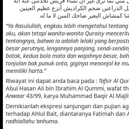
ى مني بما ترى غير أن نساء قريش تحدثني عنه أنه
 الذراعين ضحم الكراديش أنزع عظيم العينين
“Ya Rasulullah, engkau lebih mengetahui tentang
aku, akan tetapi wanita-wanita Quraisy menceri
tentangnya, bahwa ia adalah lelaki yang berpost
besar perutnya, lengannya panjang, sendi-sendin
botak, kedua bola mata dan wajahnya besar, ba
tonjolan bak punuk onta, giginya menonjol ke mu
memiliki harta.”
Riwayat ini dapat anda baca pada :
Tafsir Al Q
Abul Hasan Ali bin Ibrahim Al Qummi, wafat t
Anwaar
43/99, karya Muhammad Baqir Al Majlis
Demikianlah ekspresi sanjungan dan pujian ag
terhadap Ahlul Bait, diantaranya Fatimah dan A
radhiallahu ‘anhuma.