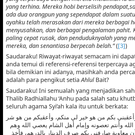
yang terhina. Mereka hobi berselisih pendapat,
ada dua orangpun yang sependapat dalam suatu
ayahku telah merasakan dari mereka berbagai h
menyusahkan, dan berbagai pengalaman pahit. K
paling cepat rusak, dan penduduknyalah yang 
mereka, dan senantiasa berpecah belah.”
(
[3]
)
Saudaraku! Riwayat-riwayat semacam ini dap
anda temui di referensi-referensi terpercaya a
bila demikian ini adanya, masihkah anda per
adalah para pengikut setia
Ahlul
Bait?
Saudaraku! Ini semualah yang menjadikan saha
Thalib Radhiallahu ‘Anhu pada salah satu khu
seluruh agama Syi’ah kala itu untuk berkata:
وأعقبني بكم من هو خير لي منكم، وأعقبكم من هو شر
الله وأنتم تعصونه وإمام أهل الشام يعصي الله وهم
أن معاوية صارفني بكم صرف الدينار بالدرهم، فأخذ