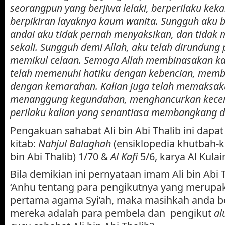
seorangpun yang berjiwa lelaki, berperilaku kek
berpikiran layaknya kaum wanita. Sungguh aku
andai aku tidak pernah menyaksikan, dan tidak 
sekali. Sungguh demi Allah, aku telah dirundung
memikul celaan. Semoga Allah membinasakan kal
telah memenuhi hatiku dengan kebencian, memb
dengan kemarahan. Kalian juga telah memaksak
menanggung kegundahan, menghancurkan kece
perilaku kalian yang senantiasa membangkang d
Pengakuan sahabat Ali bin Abi Thalib ini dapa
kitab:
Nahjul Balaghah
(ensiklopedia khutbah-
bin Abi Thalib) 1/70 &
Al Kafi
5/6, karya Al Kulai
Bila demikian ini pernyataan imam Ali bin Abi 
‘Anhu tentang para pengikutnya yang merupa
pertama agama Syi’ah, maka masihkah anda 
mereka adalah para pembela dan pengikut
al