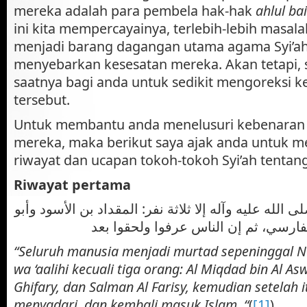
mereka adalah para pembela hak-hak
ahlul bai
ini kita mempercayainya, terlebih-lebih masa
menjadi barang dagangan utama agama Syi’a
menyebarkan kesesatan mereka. Akan tetapi, 
saatnya bagi anda untuk sedikit mengoreksi
tersebut.
Untuk membantu anda menelusuri kebenaran
mereka, maka berikut saya ajak anda untuk 
riwayat dan ucapan tokoh-tokoh Syi’ah tentang 
Riwayat pertama
 الله عليه وآله إلا ثلاثة نفر: المقداد بن الأسود وأبو
“Seluruh manusia menjadi murtad sepeninggal Nab
wa ‘aalihi kecuali tiga orang: Al Miqdad bin Al As
Ghifary, dan Salman Al Farisy, kemudian setelah 
menyadari, dan kembali masuk Islam. “
(
[1]
)