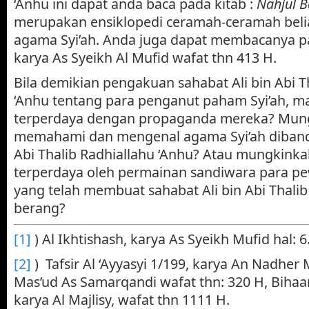
‘Anhu ini dapat anda baca pada kitab :
Nahjul 
merupakan ensiklopedi ceramah-ceramah beli
agama Syi’ah. Anda juga dapat membacanya p
karya As Syeikh Al Mufid wafat thn 413 H.
Bila demikian pengakuan sahabat Ali bin Abi T
‘Anhu tentang para penganut paham Syi’ah, 
terperdaya dengan propaganda mereka? Mung
memahami dan mengenal agama Syi’ah dibandi
Abi Thalib Radhiallahu ‘Anhu? Atau mungkinka
terperdaya oleh permainan sandiwara para pe
yang telah membuat sahabat Ali bin Abi Thali
berang?
[1]
) Al Ikhtishash, karya As Syeikh Mufid hal: 6
[2]
) Tafsir Al ‘Ayyasyi 1/199, karya An Nadh
Mas’ud As Samarqandi wafat thn: 320 H, Bihaa
karya Al Majlisy, wafat thn 1111 H.