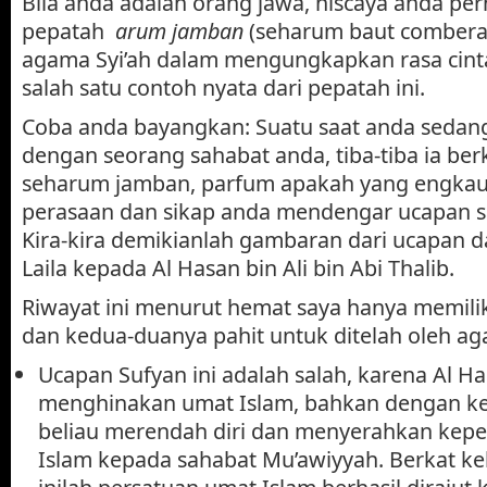
Bila anda adalah orang jawa, niscaya anda p
pepatah
arum jamban
(seharum baut comberan
agama Syi’ah dalam mengungkapkan rasa cinta
salah satu contoh nyata dari pepatah ini.
Coba anda bayangkan: Suatu saat anda seda
dengan seorang sahabat anda, tiba-tiba ia be
seharum jamban, parfum apakah yang engka
perasaan dan sikap anda mendengar ucapan s
Kira-kira demikianlah gambaran dari ucapan d
Laila kepada Al Hasan bin Ali bin Abi Thalib.
Riwayat ini menurut hemat saya hanya memilik
dan kedua-duanya pahit untuk ditelah oleh ag
Ucapan Sufyan ini adalah salah, karena Al H
menghinakan umat Islam, bahkan dengan ke
beliau merendah diri dan menyerahkan ke
Islam kepada sahabat Mu’awiyyah. Berkat ke