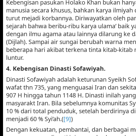
Kebengisan pasukan Holako Khan bukan han
manusia secara khusus, bahkan karya ilmiyah
turut mejadi korbannya. Diriwayatkan oleh par
sejarah bahwa beribu-ribu karya ulama’ baik y
dengan ilmu agama atau lainnya dilarung ke d
(Dijlah). Sampai air sungai berubah warna men
beberapa hari akibat terkena tinta kitab-kita
luntur.
4.
Kebengisan Dinasti Sofawiyah.
Dinasti Sofawiyah adalah keturunan Syeikh Sofi
wafat thn 735, yang menguasai Iran dan sekit
907 H hingga tahun 1148 H. Dinasti inilah y
masyarakt Iran. Bila sebelumnya komunitas Sy
10 % dari total penduduk, setelah berdirinya di
menjadi 60 % Syi’ah.(
[9]
)
Dengan kekuatan, pembantai, dan berbagai ma