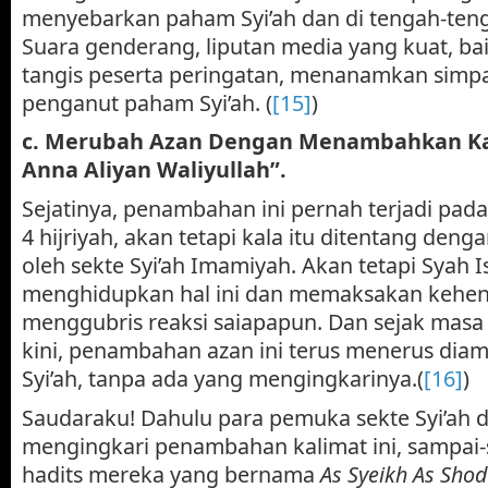
menyebarkan paham Syi’ah dan di tengah-ten
Suara genderang, liputan media yang kuat, bait-
tangis peserta peringatan, menanamkan simpa
penganut paham Syi’ah. (
[15]
)
c. Merubah Azan Dengan Menambahkan Ka
Anna Aliyan Waliyullah”.
Sejatinya, penambahan ini pernah terjadi pada
4 hijriyah, akan tetapi kala itu ditentang den
oleh sekte Syi’ah Imamiyah. Akan tetapi Syah 
menghidupkan hal ini dan memaksakan kehen
menggubris reaksi saiapapun. Dan sejak masa 
kini, penambahan azan ini terus menerus diam
Syi’ah, tanpa ada yang mengingkarinya.(
[16]
)
Saudaraku! Dahulu para pemuka sekte Syi’ah 
mengingkari penambahan kalimat ini, sampai-
hadits mereka yang bernama
As Syeikh As Sho