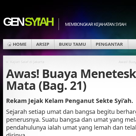
GEN
SYI'AH
MEMBONGKAR KEJAHATAN SYIAH
HOME
ARSIP
BUKU TAMU
PENGANTAR
«
Kajian Salaf di Jakarta
Awas! Buay
Awas! Buaya Menetesk
Mata (Bag. 21)
Rekam Jejak Kelam Penganut Sekte Syi’ah.
Sejarah setiap umat dan bangsa begitu berhar
penerusnya. Suatu bangsa dan umat yang mela
pendahulunya ialah umat yang lemah dan telah
dirinya.