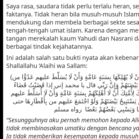
Saya rasa, saudara tidak perlu terlalu heran, 
faktanya. Tidak heran bila musuh-musuh Isla
mendukung dan membela berbagai sekte sesat
tengah-tengah umat islam. Karena dengan m
tangan merekalah kaum Yahudi dan Nasrani 
berbagai tindak kejahatannya.
Ini adalah salah satu bukti nyata akan kebena
Shallallahu ‘Alaihi wa Sallam:
(إِنِّي سَأَلْتُ رَبِّي لِأُمَّتِي أَنْ لَا يُهْلِكَهَا بِسَنَةٍ عَامَّةٍ وَأَنْ لَا يُسَلِّطَ عليهم عَدُوًّا من
َ بَيْضَتَهُمْ وَإِنَّ رَبِّي قال يا محمد إني إذا قَضَيْتُ قَضَاءً
كَ لِأُمَّتِكَ أَنْ لَا أُهْلِكَهُمْ بِسَنَةٍ عَامَّةٍ وَأَنْ لَا أُسَلِّطَ عليهم
يَسْتَبِيحُ بَيْضَتَهُمْ وَلَوْ اجْتَمَعَ عليهم من بِأَقْطَارِهَا حتى
عْضًا وَيَسْبِي بَعْضُهُمْ بَعْضًا رواه مسلم
“Sesungguhnya aku pernah memohon kepada Alla
tidak membinasakan umatku dengan bencana ya
Ia tidak memberikan kesempatan kepada musuh da