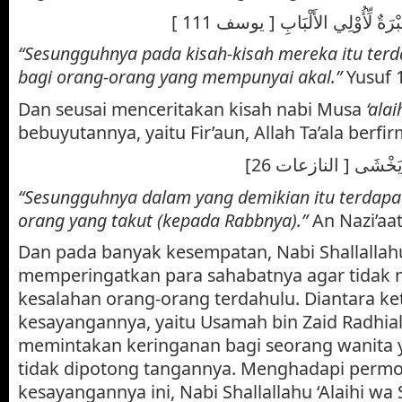
[ ةٌ لِّأُوْلِي الأَلْبَابِ [ يوسف 111
“Sesungguhnya pada kisah-kisah mereka itu ter
bagi orang-orang yang mempunyai akal.”
Yusuf 
Dan seusai menceritakan kisah nabi Musa
‘ala
bebuyutannya, yaitu Fir’aun, Allah Ta’ala berfi
[َن يَخْشَى [ النازعات 26
“Sesungguhnya dalam yang demikian itu terdapat
orang yang takut (kepada Rabbnya).”
An Nazi’aat
Dan pada banyak kesempatan, Nabi Shallallahu
memperingatkan para sahabatnya agar tidak
kesalahan orang-orang terdahulu. Diantara ke
kesayangannya, yaitu Usamah bin Zaid Radhial
memintakan keringanan bagi seorang wanita 
tidak dipotong tangannya. Menghadapi perm
kesayangannya ini, Nabi Shallallahu ‘Alaihi wa