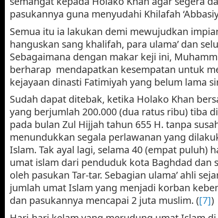
semangat kepada Holako Khan agar segera d
pasukannya guna menyudahi Khilafah ‘Abbasi
Semua itu ia lakukan demi mewujudkan imp
hanguskan sang khalifah, para ulama’ dan sel
Sebagaimana dengan makar keji ini, Muhamm
berharap mendapatkan kesempatan untuk m
kejayaan dinasti Fatimiyah yang belum lama si
Sudah dapat ditebak, ketika Holako Khan be
yang berjumlah 200.000 (dua ratus ribu) tiba d
pada bulan Zul Hijjah tahun 655 H. tanpa susa
menundukkan segala perlawanan yang dilaku
Islam. Tak ayal lagi, selama 40 (empat puluh) h
umat islam dari penduduk kota Baghdad dan s
oleh pasukan Tar-tar. Sebagian ulama’ ahli sej
jumlah umat Islam yang menjadi korban kebe
dan pasukannya mencapai 2 juta muslim. (
[7]
)
Hari-hari kelam yang merudung umat Islam di