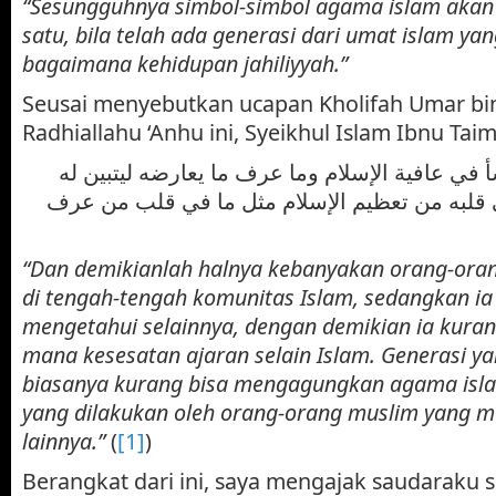
“Sesungguhnya simbol-simbol agama islam akan 
satu, bila telah ada generasi dari umat islam ya
bagaimana kehidupan jahiliyyah.”
Seusai menyebutkan ucapan Kholifah Umar bin
Radhiallahu ‘Anhu ini, Syeikhul Islam Ibnu Tai
 في عافية الإسلام وما عرف ما يعارضه ليتبين له
ي قلبه من تعظيم الإسلام مثل ما في قلب من عرف
“Dan demikianlah halnya kebanyakan orang-oran
di tengah-tengah komunitas Islam, sedangkan ia
mengetahui selainnya, dengan demikian ia kura
mana kesesatan ajaran selain Islam. Generasi ya
biasanya kurang bisa mengagungkan agama is
yang dilakukan oleh orang-orang muslim yang m
lainnya.”
(
[1]
)
Berangkat dari ini, saya mengajak saudaraku 