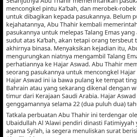
Selanjutnya Abu Thahir memerintahkan pasuk
mencongkel pintu Ka’bah, dan merobek-robek
untuk dibagikan kepada pasukannya. Belum 
kejahatannya, Abu Thahir kembali memerinta
pasukannya untuk melepas Talang Emas yang a
sudut atas Ka’bah, akan tetapi orang tersbeut 
akhirnya binasa. Menyaksikan kejadian itu, Ab
mengurungkan niatnya mengambil Talang Em
perhatiannya ke Hajar Aswad. Abu Thahir me
seorang pasukannya untuk mencongkel Hajar 
Hajar Aswad ini ia bawa pulang ke tempat ting
Bahrain atau yang sekarang dikenal dengan wil
timur dari Kerajaan Saudi Arabia. Hajar Aswad
genggamannya selama 22 (dua puluh dua) tah
Tatkala perbuatan Abu Thahir ini terdengar
Ubaidullah Al ‘Alawi pendiri dinasti Fatimiyya
agama Syi’ah, ia segera menuliskan surat beri