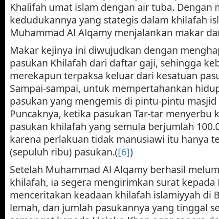
Khalifah umat islam dengan air tuba. Denga
kedudukannya yang stategis dalam khilafah is
Muhammad Al Alqamy menjalankan makar dan
Makar kejinya ini diwujudkan dengan meng
pasukan Khilafah dari daftar gaji, sehingga k
merekapun terpaksa keluar dari kesatuan pasu
Sampai-sampai, untuk mempertahankan hidup,
pasukan yang mengemis di pintu-pintu masjid 
Puncaknya, ketika pasukan Tar-tar menyerbu 
pasukan khilafah yang semula berjumlah 100.00
karena perlakuan tidak manusiawi itu hanya ter
(sepuluh ribu) pasukan.(
[6]
)
Setelah Muhammad Al Alqamy berhasil melu
khilafah, ia segera mengirimkan surat kepada
menceritakan keadaan khilafah islamiyyah di 
lemah, dan jumlah pasukannya yang tinggal se