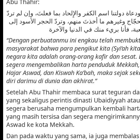
Abu Thahir:
اة دولتنا اسم الكفر والإِلحاد بما فعلتَ، وإن لم تردّ
ّاج وغيرهم ما أخذتَ منهم، وتردّ الحجر الأسود إلى
“Dengan perbuatanmu ini engkau telah membuk
masyarakat bahwa para pengikut kita (Syi’ah kit
negara kita adalah orang-orang kafir dan sesat. 
segera mengembalikan harta penduduk Mekkah, 
Hajar Aswad, dan Kiswah Ka’bah, maka sejak sek
diri darimu di dunia dan akhirat.”
Setelah Abu Thahir membaca surat teguran da
yang sekaligus perintis dinasti Ubaidiyyah ata
segera berusaha mengumpulkan kembali har
yang masih tersisa dan segera mengirimkann
Aswad ke kota Mekkah.
Dan pada waktu yang sama, ia juga membalas 