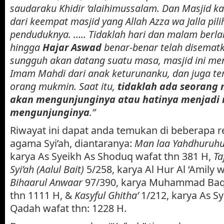
saudaraku Khidir ‘alaihimussalam. Dan Masjid kal
dari keempat masjid yang Allah Azza wa Jalla pil
penduduknya. ….. Tidaklah hari dan malam berla
hingga
Hajar Aswad
benar-benar telah disemat
sungguh akan datang suatu masa, masjid ini men
Imam Mahdi dari anak keturunanku, dan juga tem
orang mukmin. Saat itu,
tidaklah ada seorang
akan mengunjunginya atau hatinya menjadi 
mengunjunginya
.”
Riwayat ini dapat anda temukan di beberapa r
agama Syi’ah, diantaranya:
Man laa Yahdhuruhu
karya As Syeikh
As Shoduq wafat thn 381 H,
Ta
Syi’ah (Aalul Bait)
5/258, karya Al Hur Al ‘Amily 
Bihaarul Anwaar
97/390, karya Muhammad Baqir
thn 1111 H, &
Kasyful Ghitha’
1/212, karya As Sye
Qadah wafat thn: 1228 H.