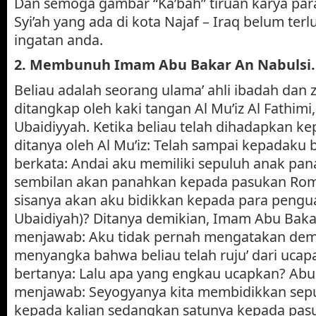
Dan semoga gambar “Ka’bah” tiruan karya pa
Syi’ah yang ada di kota Najaf – Iraq belum te
ingatan anda.
2.
Membunuh Imam Abu Bakar An Nabulsi.
Beliau adalah seorang ulama’ ahli ibadah dan 
ditangkap oleh kaki tangan Al Mu’iz Al Fathimi
Ubaidiyyah. Ketika beliau telah dihadapkan kep
ditanya oleh Al Mu’iz: Telah sampai kepadak
berkata: Andai aku memiliki sepuluh anak pan
sembilan akan panahkan kepada pasukan Ro
sisanya akan aku bidikkan kepada para pengua
Ubaidiyah)? Ditanya demikian, Imam Abu Baka
menjawab: Aku tidak pernah mengatakan demi
menyangka bahwa beliau telah ruju’ dari ucap
bertanya: Lalu apa yang engkau ucapkan? Abu
menjawab: Seyogyanya kita membidikkan sep
kepada kalian sedangkan satunya kepada pa