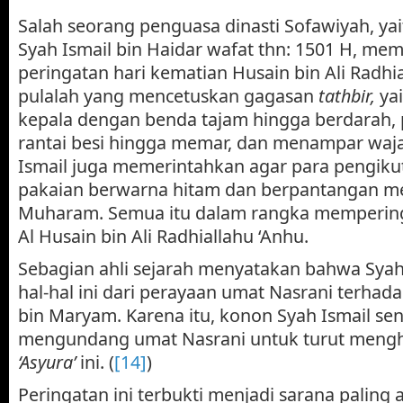
Salah seorang penguasa dinasti Sofawiyah, y
Syah Ismail bin Haidar wafat thn: 1501 H, me
peringatan hari kematian Husain bin Ali Radhia
pulalah yang mencetuskan gagasan
tathbir,
ya
kepala dengan benda tajam hingga berdarah
rantai besi hingga memar, dan menampar waj
Ismail juga memerintahkan agar para pengi
pakaian berwarna hitam dan berpantangan m
Muharam. Semua itu dalam rangka memperinga
Al Husain bin Ali Radhiallahu ‘Anhu.
Sebagian ahli sejarah menyatakan bahwa Sya
hal-hal ini dari perayaan umat Nasrani terhad
bin Maryam. Karena itu, konon Syah Ismail se
mengundang umat Nasrani untuk turut mengha
‘Asyura’
ini. (
[14]
)
Peringatan ini terbukti menjadi sarana palin