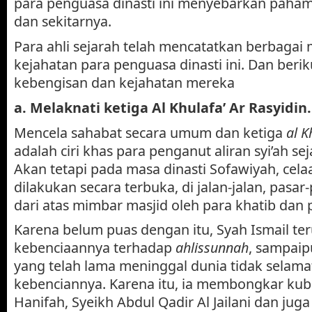
para penguasa dinasti ini menyebarkan paham S
dan sekitarnya.
Para ahli sejarah telah mencatatkan berbaga
kejahatan para penguasa dinasti ini. Dan beri
kebengisan dan kejahatan mereka
a.
Melaknati ketiga Al Khulafa’ Ar Rasyidin.
Mencela sahabat secara umum dan ketiga
al K
adalah ciri khas para penganut aliran syi’ah se
Akan tetapi pada masa dinasti Sofawiyah, cela
dilakukan secara terbuka, di jalan-jalan, pasa
dari atas mimbar masjid oleh para khatib dan
Karena belum puas dengan itu, Syah Ismail t
kebenciaannya terhadap
ahlissunnah
, sampaip
yang telah lama meninggal dunia tidak selamat
kebenciannya. Karena itu, ia membongkar k
Hanifah, Syeikh Abdul Qadir Al Jailani dan juga