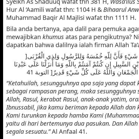
Syeikh As Shaduuq wafat thn 381 H,
Wasa’ilus 
Hur Al ‘Aamili wafat thn: 1104 H &
Bihaarul An
Muhammad Baqir Al Majlisi wafat thn 1111 H.
Bila anda bertanya, apa dalil para pemuka ag
mewajibkan
khumus
atas
para pengikutnya? N
dapatkan bahwa dalilnya ialah firman Allah Ta’a
]وَاعْلَمُواْ أَنَّمَا غَنِمْتُم مِّن شَيْءٍ فَأَنَّ لِلّهِ خُمُسَهُ وَلِلرَّسُولِ وَلِذِي الْقُرْبَى
نِ السَّبِيلِ إِن كُنتُمْ آمَنتُمْ بِاللّهِ وَمَا أَنزَلْنَا عَلَى عَبْدِنَا
ى الْجَمْعَانِ وَاللّهُ عَلَى كُلِّ شَيْءٍ قَدِيرٌ[ التوبة 41
“Ketahuilah, sesungguhnya apa saja yang dapat
sebagai rampasan perang, maka sesungguhnya 
Allah, Rasul, kerabat Rasul, anak-anak yatim, or
Ibnussabil, jika kamu beriman kepada Allah dan
Kami turunkan kepada hamba Kami (Muhammad) 
yaitu di hari bertemunya dua pasukan. Dan All
segala sesuatu.”
Al Anfaal 41.