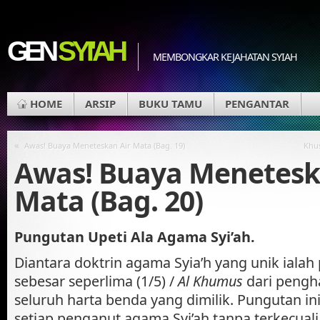
GEN
SYI'AH
MEMBONGKAR KEJAHATAN SYIAH
HOME
ARSIP
BUKU TAMU
PENGANTAR
«
Awas! Buaya Meneteskan Air Mata (Bag. 19)
Khus
Awas! Buaya Menetesk
Mata (Bag. 20)
Pungutan Upeti Ala Agama Syi’ah.
Diantara doktrin agama Syia’h yang unik ialah
sebesar seperlima (1/5) /
Al Khumus
dari pengh
seluruh harta benda yang dimilik. Pungutan in
setiap penganut agama Syi’ah tanpa terkecuali