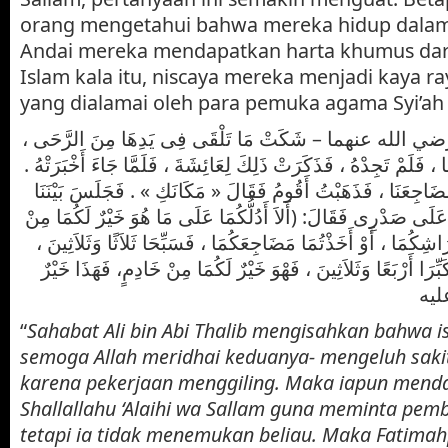
orang mengetahui bahwa mereka hidup dala
Andai mereka mendapatkan harta khumus dar
Islam kala itu, niscaya mereka menjadi kaya r
yang dialamai oleh para pemuka agama Syi’ah
َ – رضي الله عنهما – شَكَتْ مَا تَلْقَى فِى يَدِهَا مِنَ الرَّحَى
ِمًا ، فَلَمْ تَجِدْهُ ، فَذَكَرَتْ ذَلِكَ لِعَائِشَةَ ، فَلَمَّا جَاءَ أَخْبَرَتْهُ
مَضَاجِعَنَا ، فَذَهَبْتُ أَقُومُ فَقَالَ « مَكَانَكِ » . فَجَلَسَ بَيْنَنَا
عَلَى صَدْرِى فَقَالَ: (أَلاَ أَدُلُّكُمَا عَلَى مَا هُوَ خَيْرٌ لَكُمَا مِنْ
فِرَاشِكُمَا ، أَوْ أَخَذْتُمَا مَضَاجِعَكُمَا ، فَسَبِّحَا ثَلاَثًا وَثَلاَثِينَ
َبِّرَا أَرْبَعًا وَثَلاَثِينَ ، فَهْوَ خَيْرٌ لَكُمَا مِنْ خَادِمٍ، فَهَذَا خَيْرٌ
عليه
“
Sahabat Ali bin Abi Thalib mengisahkan bahwa is
semoga Allah meridhai keduanya- mengeluh saki
karena pekerjaan menggiling. Maka iapun mend
Shallallahu ‘Alaihi wa Sallam guna meminta pem
tetapi ia tidak menemukan beliau. Maka Fatim