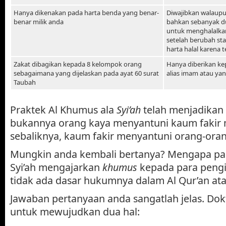
Hanya dikenakan pada harta benda yang benar-
Diwajibkan walaupun
benar milik anda
bahkan sebanyak du
untuk menghalalka
setelah berubah sta
harta halal karena 
Zakat dibagikan kepada 8 kelompok orang
Hanya diberikan ke
sebagaimana yang dijelaskan pada ayat 60 surat
alias imam atau ya
Taubah
Praktek Al Khumus ala
Syi’ah
telah menjadikan 
bukannya orang kaya menyantuni kaum fakir mi
sebaliknya, kaum fakir menyantuni orang-oran
Mungkin anda kembali bertanya? Mengapa p
Syi’ah mengajarkan
khumus
kepada para pengi
tidak ada dasar hukumnya dalam Al Qur’an at
Jawaban pertanyaan anda sangatlah jelas. Dokt
untuk mewujudkan dua hal: