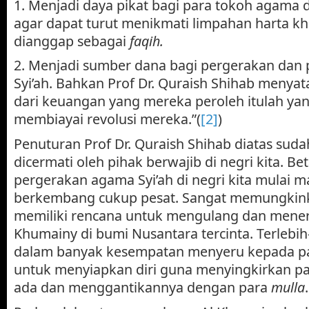
1. Menjadi daya pikat bagi para tokoh agama 
agar dapat turut menikmati limpahan harta k
dianggap sebagai
faqih.
2. Menjadi sumber dana bagi pergerakan dan
Syi’ah. Bahkan Prof Dr. Quraish Shihab menya
dari keuangan yang mereka peroleh itulah ya
membiayai revolusi mereka.”(
[2]
)
Penuturan Prof Dr. Quraish Shihab diatas sud
dicermati oleh pihak berwajib di negri kita. Bet
pergerakan agama Syi’ah di negri kita mulai 
berkembang cukup pesat. Sangat memungkink
memiliki rencana untuk mengulang dan mener
Khumainy di bumi Nusantara tercinta. Terlebih
dalam banyak kesempatan menyeru kepada pa
untuk menyiapkan diri guna menyingkirkan p
ada dan menggantikannya dengan para
mulla
.