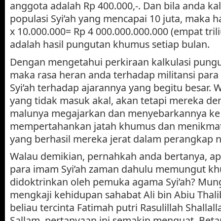
anggota adalah Rp 400.000,-. Dan bila anda k
populasi Syi’ah yang mencapai 10 juta, maka h
x 10.000.000= Rp 4 000.000.000.000 (empat trili
adalah hasil pungutan khumus setiap bulan.
Dengan mengetahui perkiraan kalkulasi pungu
maka rasa heran anda terhadap militansi pa
Syi’ah terhadap ajarannya yang begitu besar.
yang tidak masuk akal, akan tetapi mereka de
malunya megajarkan dan menyebarkannya ke 
mempertahankan jatah khumus dan menikmati
yang berhasil mereka jerat dalam perangkap n
Walau demikian, pernahkah anda bertanya, 
para imam Syi’ah zaman dahulu memungut kh
didoktrinkan oleh pemuka agama Syi’ah? Mung
mengkaji kehidupan sahabat Ali bin Abiu Thalib
beliau tercinta Fatimah putri Rasulillah Shallall
Sallam, pertanyaan ini semakin menguat. Beta