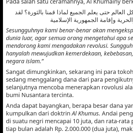
Pada salah satu ceramahnya, Al Khumainy ber
ل العالم حتى يعلم الجميع لماذا قمنا بالثورة؟ لقد
Sesungguhnya kami benar-benar akan mengekspo
dunia luar, agar semua orang mengetahui apa s
mendorong kami mengadakan revolusi. Sungguh
hanyalah mewujudkan kemerdekaan, kebebasan,
negara islam.”
Sangat dimungkinkan, sekarang ini para tokoh
sedang menggalang dana dari para pengikutn
selanjutnya mencoba menerapkan rovolusi ala 
bumi Nusantara tercinta.
Anda dapat bayangkan, berapa besar dana ya
kumpulkan dari doktrin
Al Khumus.
Andai peng
di suatu negri mencapai 10 juta, dan rata-rat
tiap bulan adalah Rp. 2.000.000 (dua juta), ma