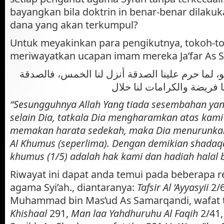
bayangkan bila doktrin in benar-benar dilakuk
dana yang akan terkumpul?
Untuk meyakinkan para pengikutnya, tokoh-t
meriwayatkan ucapan imam mereka Ja’far As S
 هو، لما حرم علينا الصدقة أنزل لنا الخمس، فالصدقة
“Sesungguhnya Allah Yang tiada sesembahan yan
selain Dia, tatkala Dia mengharamkan atas kami 
memakan harata sedekah, maka Dia menurunkan u
Al Khumus (seperlima). Dengan demikian shadaq
khumus (1/5) adalah hak kami dan hadiah halal b
Riwayat ini dapat anda temui pada beberapa r
agama Syi’ah., diantaranya:
Tafsir Al ‘Ayyasyii
2/
Muhammad bin Mas’ud As Samarqandi, wafat t
Khishaal
291,
Man laa Yahdhuruhu Al Faqih
2/41