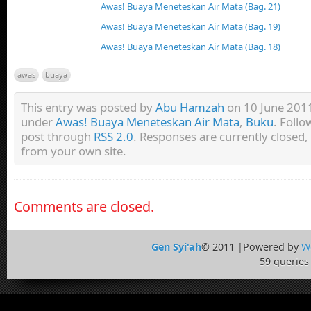
Awas! Buaya Meneteskan Air Mata (Bag. 21)
Awas! Buaya Meneteskan Air Mata (Bag. 19)
Awas! Buaya Meneteskan Air Mata (Bag. 18)
awas
buaya
This entry was posted by
Abu Hamzah
on 10 June 2011 
under
Awas! Buaya Meneteskan Air Mata
,
Buku
. Follo
post through
RSS 2.0
. Responses are currently closed
from your own site.
Comments are closed.
Gen Syi'ah
© 2011 |Powered by
W
59 queries