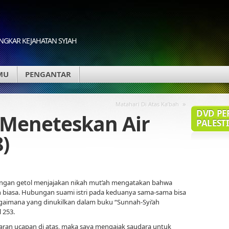
GKAR KEJAHATAN SYIAH
MU
PENGANTAR
»
Matahari Di Atas Ka’bah
DVD PE
 Meneteskan Air
PALESTI
)
dengan getol menjajakan nikah mut’ah mengatakan bahwa
h biasa. Hubungan suami istri pada keduanya sama-sama bisa
agaimana yang dinukilkan dalam buku “Sunnah-Syi’ah
 253.
an ucapan di atas, maka saya mengajak saudara untuk