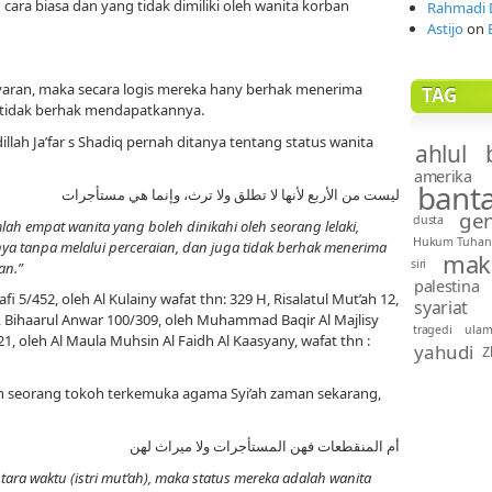
 cara biasa dan yang tidak dimiliki oleh wanita korban
Rahmadi 
Astijo
on
yaran, maka secara logis mereka hany berhak menerima
TAG
tidak berhak mendapatkannya.
lah Ja’far s Shadiq pernah ditanya tentang status wanita
ahlul 
amerika
bant
ليست من الأربع لأنها لا تطلق ولا ترث، وإنما هي مستأجرات
gen
dusta
mlah empat wanita yang boleh dinikahi oleh seorang lelaki,
Hukum Tuhan
ya tanpa melalui perceraian, dan juga tidak berhak menerima
mak
siri
an.”
palestina
fi 5/452, oleh Al Kulainy wafat thn: 329 H, Risalatul Mut’ah 12,
syariat
 H, Bihaarul Anwar 100/309, oleh Muhammad Baqir Al Majlisy
tragedi
ula
21, oleh Al Maula Muhsin Al Faidh Al Kaasyany, wafat thn :
yahudi
Z
lah seorang tokoh terkemuka agama Syi’ah zaman sekarang,
أم المنقطعات فهن المستأجرات ولا ميراث لهن
tara waktu (istri mut’ah), maka status mereka adalah wanita