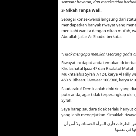
sewaan/ bayaran, dan mereka tidak berha
2-
Nikah Tanpa Wali.
Sebagai konsekwensi langsung dari statu
mendapatkan banyak riwayat yang meneg
menikahi wanita dengan nikah mut’ah, wa
Abdullah Ja’far As Shadiq berkata:
“Tidak mengapa menikahi seorang gadis asa
Riwayat ini dapat anda temukan di berbag
Khulashatul Ijaaz 47 dan Risalatul Mut’ah
Mukhtalafus Syi’ah 7/124, karya Al Hilly wa
460 & Bihaarul Anwaar 100/308, karya Mu
Saudaraku! Demikianlah doktrin yang dia
putri anda, agar tidak terperangkap oleh 
Syi’ah.
Saya harap saudara tidak terlalu hanyut 
yang lebih mengejutkan. Simaklah riwayat
عض الطرقات فأرى المرأة الحسناء، ولا آمن أن
ها في نفسها