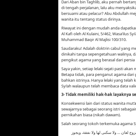
Dari Aban bin Taghlib, aku pernah bertan
di tengah perjalanan, lalu aku menyaksika
bersuami atau pelacur? Abu Abdullah me
wanita itu tentang status dirinya.
Riwayat ini dengan mudah anda dapatkan p
Al Kafi oleh Al Kulaini, 5/462, Wasa’ilus Sy
Muhammad Baqir Al Majlisi 100/310.
Saudaraku! Adalah doktrin cabul yang me
dinikahi tanpa sepengetahuan walinya, dan
pengikut agama yang berasal dari persia i
Saya yakin, setiap lelaki sejati pasti ak
Betapa tidak, para penganut agama dari 
bahkan istrinya. Hanya lelaki yang telah
Syi’ah walaupun telah membaca data valid
3-
Tidak memiliki hak-hak layaknya se
Konsekwensi lain dari status wanita mut’
sewajarnya sebagai seorang istri sebagai
pernikahan biasa (nikah dawam).
Salah seorang tokoh terkemuka agama Sy
 الزوج لعان … ولا سكنى لها ولا نفقة، ويجوز