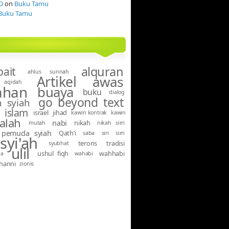
D
on
Buku Tamu
Buku Tamu
alquran
bait
ahlus sunnah
Artikel
awas
aqidah
ahan
buaya
buku
dialog
go beyond text
 syiah
islam
israel
jihad
kawin kontrak
kawin
alah
nabi
nikah
mutah
nikah sirri
pemuda syiah
Qath’i
saba
siri
sirri
syi'ah
teroris
tradisi
syubhat
ulil
ushul fiqh
wahhabi
ma
wahabi
hanni
zionis