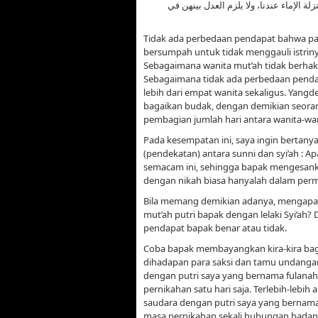
لة الإماء عندنا، ولا يلزم العدل بينهن في
Tidak ada perbedaan pendapat bahwa pa
bersumpah untuk tidak menggauli istrin
Sebagaimana wanita mut’ah tidak berhak
Sebagaimana tidak ada perbedaan pendap
lebih dari empat wanita sekaligus. Yang
bagaikan budak, dengan demikian seorang
pembagian jumlah hari antara wanita-wani
Pada kesempatan ini, saya ingin bertany
(pendekatan) antara sunni dan syi’ah : 
semacam ini, sehingga bapak mengesank
dengan nikah biasa hanyalah dalam per
Bila memang demikian adanya, mengapa 
mut’ah putri bapak dengan lelaki Syi’ah?
pendapat bapak benar atau tidak.
Coba bapak membayangkan kira-kira bag
dihadapan para saksi dan tamu undangan
dengan putri saya yang bernama fulanah
pernikahan satu hari saja. Terlebih-lebih
saudara dengan putri saya yang bernama
masa pernikahan sekali hubungan badan 