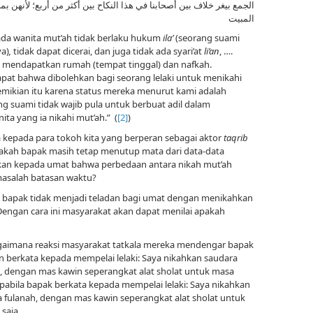
الجمع بيغر خلاف بين أصحابنا في هذا النكاح بين أكثر من أربع؛ لأنهن بمنز
المبيت
da wanita mut’ah tidak berlaku hukum
ila’
(seorang suami
ya)
,
tidak
dapat dicerai, dan juga tidak ada syari’at
li’an
, ….
 mendapatkan rumah (tempat tinggal) dan nafkah.
at bahwa dibolehkan bagi seorang lelaki untuk menikahi
demikian itu karena status mereka menurut kami adalah
 suami tidak wajib pula untuk berbuat adil dalam
ta yang ia nikahi mut’ah.” (
[2]
)
a kepada para tokoh kita yang berperan sebagai aktor
taqrib
Apakah bapak masih tetap menutup mata dari data-data
an kepada umat bahwa perbedaan antara nikah mut’ah
masalah batasan waktu?
bapak tidak menjadi teladan bagi umat dengan menikahkan
 Dengan cara ini masyarakat akan dapat menilai apakah
aimana reaksi masyarakat tatkala mereka mendengar bapak
 berkata kepada mempelai lelaki: Saya nikahkan saudara
, dengan mas kawin seperangkat alat sholat untuk masa
 apabila bapak berkata kepada mempelai lelaki: Saya nikahkan
 fulanah, dengan mas kawin seperangkat alat sholat untuk
saja.