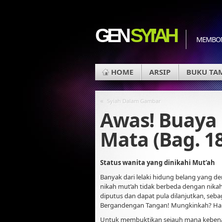
GEN
SYI'AH
MEMBON
HOME
ARSIP
BUKU TA
«
Syiah Dalam Gambar
Awas! Buaya
Mata (Bag. 18
Status wanita yang dinikahi Mut’ah
Banyak dari lelaki hidung belang yang 
nikah mut’ah tidak berbeda dengan nika
diputus dan dapat pula dilanjutkan, seb
Bergandengan Tangan! Mungkinkah? Hal
Untuk membuktikan sejauh mana kebenar