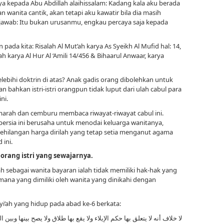
ya kepada Abu Abdillah alaihissalam: Kadang kala aku berada
n wanita cantik, akan tetapi aku kawatir bila dia masih
jawab: Itu bukan urusanmu, engkau percaya saja kepada
ada kita: Risalah Al Mut’ah karya As Syeikh Al Mufid hal: 14,
i’ah karya Al Hur Al ‘Amili 14/456 & Bihaarul Anwaar, karya
lebihi doktrin di atas? Anak gadis orang dibolehkan untuk
 bahkan istri-istri orangpun tidak luput dari ulah cabul para
ni.
an marah dan cemburu membaca riwayat-riwayat cabul ini.
persia ini berusaha untuk menodai keluarga wanitanya,
 kehilangan harga dirilah yang tetap setia menganut agama
 ini.
orang istri yang sewajarnya.
ah sebagai wanita bayaran ialah tidak memiliki hak-hak yang
mana yang dimiliki oleh wanita yang dinikahi dengan
i’ah yang hidup pada abad ke-6 berkata:
لا خلاف أنه لا يتعلق بها حكم الإيلاء ولا يقع بها طلاق ولا يصح بينها وبين