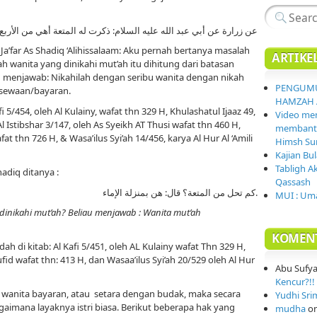
عن زرارة عن أبي عبد الله عليه السلام: ذكرت له المتعة أهي من الأربع فق
a’far As Shadiq ‘Alihissalaam: Aku pernah bertanya masalah
ARTIKE
 wanita yang dinikahi mut’ah itu dihitung dari batasan
u menjawab: Nikahilah dengan seribu wanita dengan nikah
PENGUMU
 sewaan/bayaran.
HAMZAH 
i 5/454, oleh Al Kulainy, wafat thn 329 H, Khulashatul Ijaaz 49,
Video mem
l Istibshar 3/147, oleh As Syeikh AT Thusi wafat thn 460 H,
membantai
fat thn 726 H, & Wasa’ilus Syi’ah 14/456, karya Al Hur Al ‘Amili
Himsh Sur
Kajian Bu
Tabligh A
hadiq ditanya :
Qassash
كم تحل من المتعة؟ قال: هن بمنزلة الإماء.
MUI : Uma
dinikahi mut’ah? Beliau menjawab : Wanita mut’ah
KOMEN
 di kitab: Al Kafi 5/451, oleh AL Kulainy wafat Thn 329 H,
ufid wafat thn: 413 H, dan Wasaa’ilus Syi’ah 20/529 oleh Al Hur
Abu Sufy
Kencur?!! 
 wanita bayaran, atau setara dengan budak, maka secara
Yudhi Sri
aimana layaknya istri biasa. Berikut beberapa hak yang
mudha
o