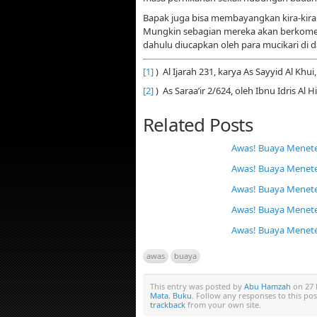
Bapak juga bisa membayangkan kira-kir
Mungkin sebagian mereka akan berkomen
dahulu diucapkan oleh para mucikari di 
[1]
) Al Ijarah 231, karya As Sayyid Al Khui
[2]
) As Saraa’ir 2/624, oleh Ibnu Idris Al Hi
Related Posts
Awas! Buaya Menetes
Awas! Buaya Menetes
Awas! Buaya Menetes
Awas! Buaya Menetes
Awas! Buaya Menetes
awas
buaya
This entry was posted by
Abu Hamzah
on 27 
Mata
,
Buku
. Follow any responses to this p
trackback
from your own site.