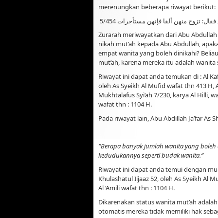
merenungkan beberapa riwayat berikut:
ال: تزوج منهن ألفا فإنهن مستأجرات 5/454
Zurarah meriwayatkan dari Abu Abdullah J
nikah mut’ah kepada Abu Abdullah, apakah
empat wanita yang boleh dinikahi? Belia
mut’ah, karena mereka itu adalah wanita
Riwayat ini dapat anda temukan di : Al Kaf
oleh As Syeikh Al Mufid wafat thn 413 H, A
Mukhtalafus Syi’ah 7/230, karya Al Hilli, wa
wafat thn : 1104 H.
Pada riwayat lain, Abu Abdillah Ja’far As S
“Berapa banyak jumlah wanita yang boleh 
kedudukannya seperti budak wanita.”
Riwayat ini dapat anda temui dengan mudah
Khulashatul Iijaaz 52, oleh As Syeikh Al M
Al ‘Amili wafat thn : 1104 H.
Dikarenakan status wanita mut’ah adalah
otomatis mereka tidak memiliki hak sebag