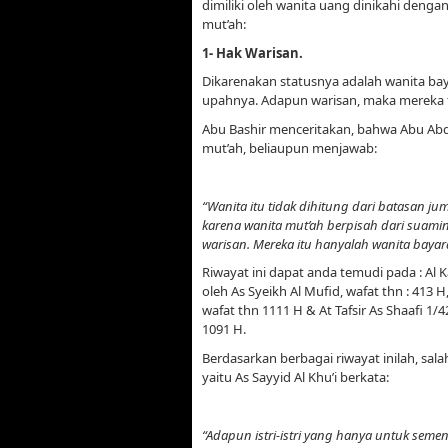
dimiliki oleh wanita uang dinikahi dengan
mut’ah:
1-
Hak Warisan.
Dikarenakan statusnya adalah wanita ba
upahnya. Adapun warisan, maka mereka 
Abu Bashir menceritakan, bahwa Abu Abdil
mut’ah, beliaupun menjawab:
“Wanita itu tidak dihitung dari batasan ju
karena wanita mut’ah berpisah dari suamin
warisan. Mereka itu hanyalah wanita bayar
Riwayat ini dapat anda temudi pada : Al Ka
oleh As Syeikh Al Mufid, wafat thn : 413
wafat thn 1111 H & At Tafsir As Shaafi 1/4
1091 H.
Berdasarkan berbagai riwayat inilah, sa
yaitu As Sayyid Al Khu’i berkata:
“Adapun istri-istri yang hanya untuk semen