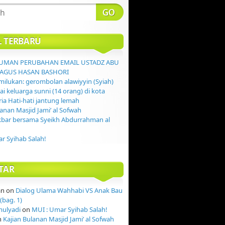
L TERBARU
MAN PERUBAHAN EMAIL USTADZ ABU
AGUS HASAN BASHORI
ilukan: gerombolan alawiyyin (Syiah)
 keluarga sunni (14 orang) di kota
ia Hati-hati jantung lemah
lanan Masjid Jami’ al Sofwah
kbar bersama Syeikh Abdurrahman al
r Syihab Salah!
TAR
an
on
Dialog Ulama Wahhabi VS Anak Bau
(bag. 1)
mulyadi
on
MUI : Umar Syihab Salah!
n
Kajian Bulanan Masjid Jami’ al Sofwah