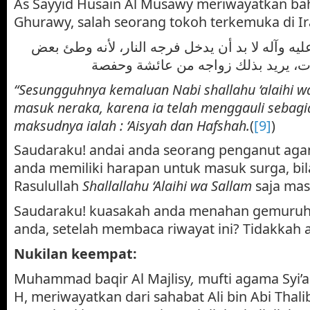
As Sayyid Husain Al Musawy meriwayatkan bah
Ghurawy, salah seorang tokoh terkemuka di I
ليه وآله لا بد أن يدخل فرجه النار، لأنه وطئ بعض
، يريد بذلك زواجه من عائشة وحفصة
“Sesungguhnya kemaluan Nabi shallahu ‘alaihi wa 
masuk neraka, karena ia telah menggauli sebagi
maksudnya ialah : ‘Aisyah dan Hafshah.
(
[9]
)
Saudaraku! andai anda seorang penganut aga
anda memiliki harapan untuk masuk surga, bil
Rasulullah
Shallallahu ‘Alaihi wa Sallam
saja mas
Saudaraku! kuasakah anda menahan gemuruh
anda, setelah membaca riwayat ini? Tidakkah
Nukilan keempat:
Muhammad baqir Al Majlisy
,
mufti agama Syi’
H, meriwayatkan dari sahabat Ali bin Abi Thal