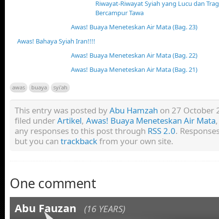
Riwayat-Riwayat Syiah yang Lucu dan Tra
Bercampur Tawa
Awas! Buaya Meneteskan Air Mata (Bag. 23)
Awas! Bahaya Syiah Iran!!!!
Awas! Buaya Meneteskan Air Mata (Bag. 22)
Awas! Buaya Meneteskan Air Mata (Bag. 21)
awas
buaya
syi'ah
This entry was posted by
Abu Hamzah
on 27 October 2
filed under
Artikel
,
Awas! Buaya Meneteskan Air Mata
any responses to this post through
RSS 2.0
. Responses
but you can
trackback
from your own site.
One comment
Abu Fauzan
(16 YEARS)