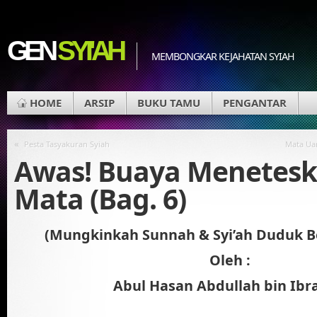
GEN
SYI'AH
MEMBONGKAR KEJAHATAN SYIAH
HOME
ARSIP
BUKU TAMU
PENGANTAR
«
Pesta Tasyakuran Syiah
Mata Uan
Awas! Buaya Menetesk
Mata (Bag. 6)
(Mungkinkah Sunnah & Syi’ah Duduk B
Oleh :
Abul Hasan Abdullah bin Ibr