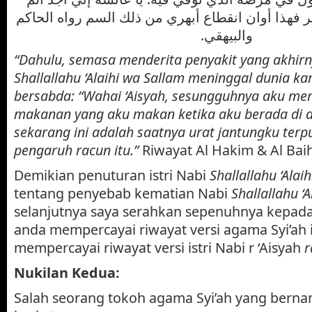
بر فهذا أوان انقطاع أبهري من ذلك السم رواه الحاكم
والبيهقي.
“Dahulu, semasa menderita penyakit yang akhirn
Shallallahu ‘Alaihi wa Sallam
meninggal dunia kar
bersabda: “Wahai ‘Aisyah, sesungguhnya aku mer
makanan yang aku makan ketika aku berada di d
sekarang ini adalah saatnya urat jantungku terp
pengaruh racun itu.”
Riwayat Al Hakim & Al Bai
Demikian penuturan istri Nabi
Shallallahu ‘Alai
tentang penyebab kematian Nabi
Shallallahu ‘
selanjutnya saya serahkan sepenuhnya kepad
anda mempercayai riwayat versi agama Syi’ah i
mempercayai riwayat versi istri Nabi r ‘Aisyah
r
Nukilan Kedua:
Salah seorang tokoh agama Syi’ah yang bernam