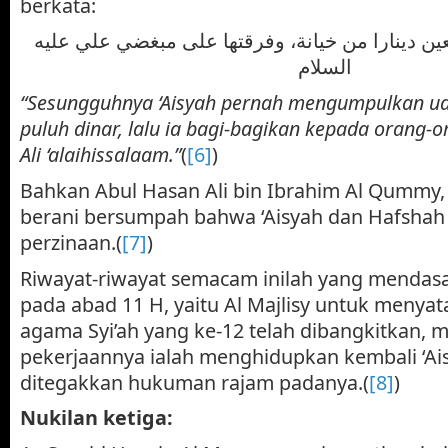
berkata:
ن دينارا من خيانة، وفرقتها على مبغضي علي عليه
السلام
“Sesungguhnya ‘Aisyah pernah mengumpulkan u
puluh dinar, lalu ia bagi-bagikan kepada orang
Ali ‘alaihissalaam.”
(
[6]
)
Bahkan Abul Hasan Ali bin Ibrahim Al Qummy,
berani bersumpah bahwa ‘Aisyah dan Hafsha
perzinaan.(
[7]
)
Riwayat-riwayat semacam inilah yang mendasa
pada abad 11 H, yaitu Al Majlisy untuk menya
agama Syi’ah yang ke-12 telah dibangkitkan, 
pekerjaannya ialah menghidupkan kembali ‘Ai
ditegakkan hukuman rajam padanya.(
[8]
)
Nukilan ketiga: