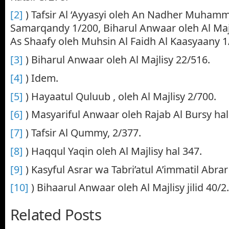
[2]
) Tafsir Al ‘Ayyasyi oleh An Nadher Muham
Samarqandy 1/200, Biharul Anwaar oleh Al Majl
As Shaafy oleh Muhsin Al Faidh Al Kaasyaany 1
[3]
) Biharul Anwaar oleh Al Majlisy 22/516.
[4]
) Idem.
[5]
) Hayaatul Quluub , oleh Al Majlisy 2/700.
[6]
) Masyariful Anwaar oleh Rajab Al Bursy hal:
[7]
) Tafsir Al Qummy, 2/377.
[8]
) Haqqul Yaqin oleh Al Majlisy hal 347.
[9]
) Kasyful Asrar wa Tabri’atul A’immatil Abrar
[10]
) Bihaarul Anwaar oleh Al Majlisy jilid 40/2.
Related Posts