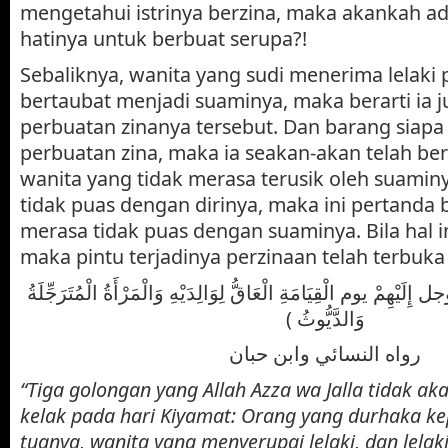
mengetahui istrinya berzina, maka akankah ad
hatinya untuk berbuat serupa?!
Sebaliknya, wanita yang sudi menerima lelaki
bertaubat menjadi suaminya, maka berarti ia 
perbuatan zinanya tersebut. Dan barang siapa
perbuatan zina, maka ia seakan-akan telah be
wanita yang tidak merasa terusik oleh suami
tidak puas dengan dirinya, maka ini pertanda
merasa tidak puas dengan suaminya. Bila hal ini
maka pintu terjadinya perzinaan telah terbuka 
(إِلَيْهِمْ يوم الْقِيَامَةِ الْعَاقُّ لِوَالِدَيْهِ وَالْمَرْأَةُ الْمُتَرَجِّلَةُ
وَالدَّيُّوثُ )
رواه النسائي وابن حبان
“Tiga golongan yang Allah Azza wa Jalla tidak 
kelak pada hari Kiyamat: Orang yang durhaka k
tuanya, wanita yang menyerupai lelaki, dan lelak