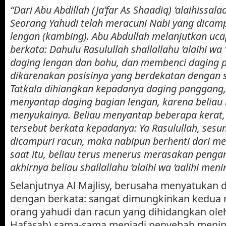
“Dari Abu Abdillah (Ja’far As Shaadiq) ‘alaihissa
Seorang Yahudi telah meracuni Nabi yang dicam
lengan (kambing). Abu Abdullah melanjutkan uc
berkata: Dahulu Rasulullah shallallahu ‘alaihi wa 
daging lengan dan bahu, dan membenci daging 
dikarenakan posisinya yang berdekatan dengan sa
Tatkala dihiangkan kepadanya daging panggang,
menyantap daging bagian lengan, karena belia
menyukainya. Beliau menyantap beberapa kerat,
tersebut berkata kepadanya: Ya Rasulullah, ses
dicampuri racun, maka nabipun berhenti dari me
saat itu, beliau terus menerus merasakan pengar
akhirnya beliau
shallallahu ‘alaihi wa ‘aalihi
menin
Selanjutnya Al Majlisy, berusaha menyatukan d
dengan berkata: sangat dimungkinkan kedua r
orang yahudi dan racun yang dihidangkan oleh
Hafasah) sama-sama menjadi penyebab menin