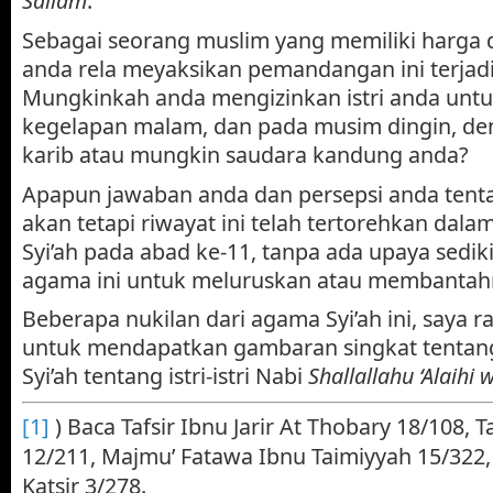
Sallam
.
Sebagai seorang muslim yang memiliki harga 
anda rela meyaksikan pemandangan ini terjadi 
Mungkinkah anda mengizinkan istri anda untuk
kegelapan malam, dan pada musim dingin, den
karib atau mungkin saudara kandung anda?
Apapun jawaban anda dan persepsi anda tentan
akan tetapi riwayat ini telah tertorehkan dala
Syi’ah pada abad ke-11, tanpa ada upaya sedik
agama ini untuk meluruskan atau membantah
Beberapa nukilan dari agama Syi’ah ini, saya r
untuk mendapatkan gambaran singkat tentang
Syi’ah tentang istri-istri Nabi
Shallallahu ‘Alaihi
[1]
) Baca Tafsir Ibnu Jarir At Thobary 18/108, T
12/211, Majmu’ Fatawa Ibnu Taimiyyah 15/322, 
Katsir 3/278.