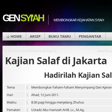
GEN
SYI'AH
MEMBONGKAR KEJAHATAN SYIAH
HOME
ARSIP
BUKU TAMU
PENGANTAR
«
Khusus Untuk Pemuda Syiah (bag. 6)
Awas! Buay
Kajian Salaf di Jakarta
Hadirilah Kajian Sal
Tema
:
Membongkar Faham-Faham Menyimpang Dari Ajaran 
Hari
:
Ahad, 12 Juni 2011.
Waktu
:
8:30 pagi hingga menjelang Zhuhur.
Pemateri
:
Ustadz Abu Hamzah AHB. Lc., M.Ag.