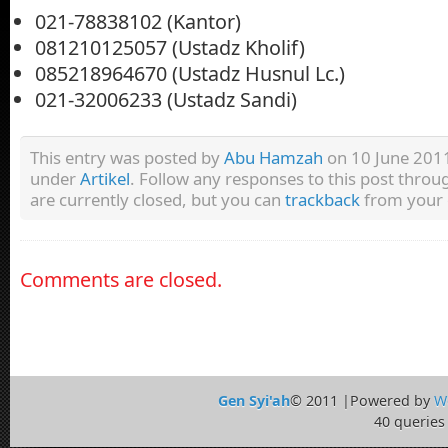
021-78838102 (Kantor)
081210125057 (Ustadz Kholif)
085218964670 (Ustadz Husnul Lc.)
021-32006233 (Ustadz Sandi)
This entry was posted by
Abu Hamzah
on 10 June 2011 
under
Artikel
. Follow any responses to this post thro
are currently closed, but you can
trackback
from your 
Comments are closed.
Gen Syi'ah
© 2011 |Powered by
W
40 queries