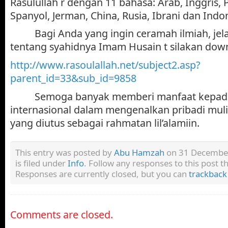
Rasulullah
r
dengan 11 bahasa: Arab, Inggris, Pe
Spanyol, Jerman, China, Rusia, Ibrani dan Indo
Bagi Anda yang ingin ceramah ilmiah, jel
tentang syahidnya Imam Husain
t
silakan down
http://www.rasoulallah.net/subject2.asp?
parent_id=33&sub_id=9858
Semoga banyak memberi manfaat kepad
internasional dalam mengenalkan pribadi muli
yang diutus sebagai rahmatan lil’alamiin.
This entry was posted by
Abu Hamzah
on 31 December
is filed under
Info
. Follow any responses to this post 
Responses are currently closed, but you can
trackback
Comments are closed.