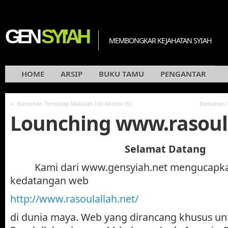
GEN
SYI'AH
MEMBONGKAR KEJAHATAN SYIAH
HOME
ARSIP
BUKU TAMU
PENGANTAR
«
Bantahan Terhadap Makalah Ulil Abshar (5)
Bantahan T
Lounching www.rasoul
Selamat Datang
Kami dari www.gensyiah.net mengucapka
kedatangan web
http://www.rasoulallah.net/
di dunia maya. Web yang dirancang khusus u