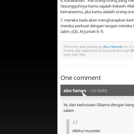
6. Katakanlah: “Hai orang-orang yang 
Sesungguhnya kamu sajalah kekasih Alla
kematianmu, jika kamu adalah orang-ora
7. mereka tiada akan mengharapkan kema
mereka perbuat dengan tangan mereka s
zalim. (QS. Al-Jumah 6-7).
This entry was posted by
Abu Hamzah
on 21 
Follow any responses to this post through
RS
your own site.
One comment
abu hanan
(16 YEARS)
Ya, dan kedustaan Obama dengan bangga
salam
Allahul musta’an