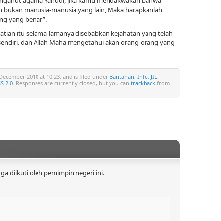
menganut agama Yahudi, jika kamu mendakwakan bahwa
h bukan manusia-manusia yang lain, Maka harapkanlah
ng yang benar”.
tian itu selama-lamanya disebabkan kejahatan yang telah
endiri. dan Allah Maha mengetahui akan orang-orang yang
December 2010 at 10:23, and is filed under
Bantahan
,
Info
,
JIL
.
S 2.0
. Responses are currently closed, but you can
trackback
from
 diikuti oleh pemimpin negeri ini.