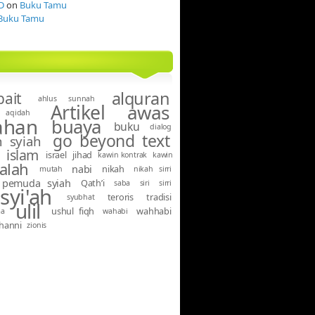
D
on
Buku Tamu
Buku Tamu
alquran
bait
ahlus sunnah
Artikel
awas
aqidah
ahan
buaya
buku
dialog
go beyond text
 syiah
islam
israel
jihad
kawin kontrak
kawin
alah
nabi
nikah
mutah
nikah sirri
pemuda syiah
Qath’i
saba
siri
sirri
syi'ah
teroris
tradisi
syubhat
ulil
ushul fiqh
wahhabi
ma
wahabi
hanni
zionis