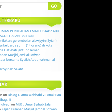
L TERBARU
MAN PERUBAHAN EMAIL USTADZ ABU
AGUS HASAN BASHORI
ilukan: gerombolan alawiyyin (Syiah)
 keluarga sunni (14 orang) di kota
ia Hati-hati jantung lemah
lanan Masjid Jami’ al Sofwah
kbar bersama Syeikh Abdurrahman al
r Syihab Salah!
TAR
an
on
Dialog Ulama Wahhabi VS Anak Bau
(bag. 1)
mulyadi
on
MUI : Umar Syihab Salah!
n
Kajian Bulanan Masjid Jami’ al Sofwah