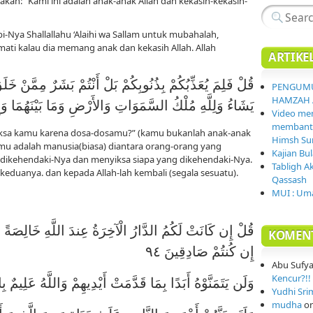
an: “Kami ini adalah anak-anak Allah dan kekasih-kekasih-
-Nya Shallallahu ‘Alaihi wa Sallam untuk mubahalah,
ti kalau dia memang anak dan kekasih Allah. Allah
ARTIKE
قُلْ فَلِمَ يُعَذِّبُكُمْ بِذُنُوبِكُمْ بَلْ أَنْتُمْ بَشَرٌ مِمَّنْ خَل
PENGUMU
HAMZAH 
يَشَاءُ وَلِلَّهِ مُلْكُ السَّمَوَاتِ وَالأَرْضِ وَمَا بَيْنَهُمَا وَإِ
Video mem
membantai
ksa kamu karena dosa-dosamu?” (kamu bukanlah anak-anak
Himsh Sur
kamu adalah manusia(biasa) diantara orang-orang yang
Kajian Bu
 dikehendaki-Nya dan menyiksa siapa yang dikehendaki-Nya.
Tabligh A
keduanya. dan kepada Allah-lah kembali (segala sesuatu).
Qassash
MUI : Uma
قُلْ إِن كَانَتْ لَكُمُ الدَّارُ الْآخِرَةُ عِندَ اللَّهِ خَالِصَةً 
KOMEN
إِن كُنتُمْ صَادِقِينَ ٩٤
Abu Sufy
Kencur?!! 
وَلَن يَتَمَنَّوْهُ أَبَدًا بِمَا قَدَّمَتْ أَيْدِيهِمْ وَاللَّهُ عَلِيمٌ بِا
Yudhi Sri
mudha
o