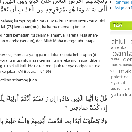
وَلَتَجِدَنَّهُمْ أَحْرَصَ النَّاسِ عَلَىٰ حَيَاةٍ وَمِنَ الَّذِينَ أَشْ
Rahmadi 
Astijo
on
أَلْفَ سَنَةٍ وَمَا هُوَ بِمُزَحْزِحِهِ مِنَ الْعَذَابِ أَن يُعَمَّرَ 
bahwa) kampung akhirat (surga) itu khusus untukmu di sisi
TAG
inilah[75] kematian(mu), jika kamu memang benar.
ngingini kematian itu selama-lamanya, karena kesalahan-
ahlul 
gan mereka (sendiri), dan Allah Maha mengetahui siapa
amerika
bant
reka, manusia yang paling loba kepada kehidupan (di
gen
dusta
ang-orang musyrik. masing-masing mereka ingin agar diberi
Hukum Tuhan
itu sekali-kali tidak akan menjauhkannya daripada siksa.
mak
siri
erjakan. (Al-Baqarah, 94-96)
palestina
atikan sekarang juga.
syariat
tragedi
ula
yahudi
Z
قُلْ يَا أَيُّهَا الَّذِينَ هَادُوا إِن زَعَمْتُمْ أَنَّكُمْ أَوْلِيَاءُ ل
إِن كُنتُمْ صَادِقِينَ ٦
وَلَا يَتَمَنَّوْنَهُ أَبَدًا بِمَا قَدَّمَتْ أَيْدِيهِمْ وَاللَّهُ عَلِيمٌ ب