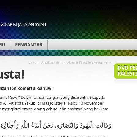
GKAR KEJAHATAN SYIAH
MU
PENGANTAR
»
Lakum Dinukum untuk Obama Presiden Amerika
DVD PE
sta!
PALESTI
zah ibn Komari al-Sanuwi
dren of God.” Dalam tulisan tangan yang diserahkan kepada
Ali Mustofa Yakub, di Masjid Istiqlal, Rabu 10 November
! Ia mengikuti orang-orang yahudi dan nashrani yang berkata
وَقَالَتِ الْيَهُودُ وَالنَّصَارَى نَحْنُ أَبْنَاءُ اللَّهِ وَأَحِبَّاؤُهُ