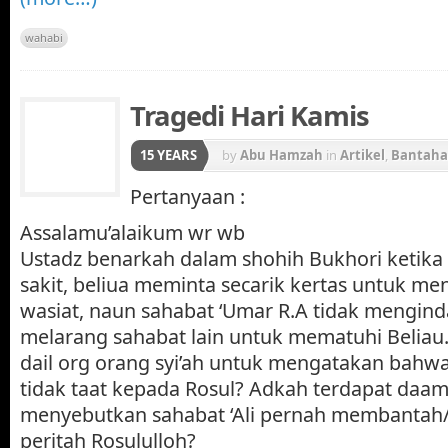
wahabi
Tragedi Hari Kamis
15 YEARS
by
Abu Hamzah
in
Artikel
,
Bantah
Pertanyaan :
Assalamu’alaikum wr wb
Ustadz benarkah dalam shohih Bukhori ketika
sakit, beliua meminta secarik kertas untuk me
wasiat, naun sahabat ‘Umar R.A tidak mengin
melarang sahabat lain untuk mematuhi Beliau. 
dail org orang syi’ah untuk mengatakan bahw
tidak taat kepada Rosul? Adkah terdapat daam 
menyebutkan sahabat ‘Ali pernah membantah/
peritah Rosululloh?