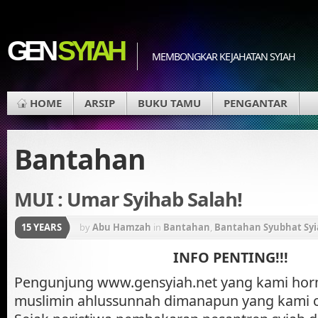
GEN
SYI'AH
MEMBONGKAR KEJAHATAN SYIAH
HOME
ARSIP
BUKU TAMU
PENGANTAR
Bantahan
MUI : Umar Syihab Salah!
15 YEARS
by
Abu Hamzah
in
Bantahan
,
Bantahan Syubhat Sy
INFO PENTING!!!
Pengunjung www.gensyiah.net yang kami hor
muslimin ahlussunnah dimanapun yang kami ci