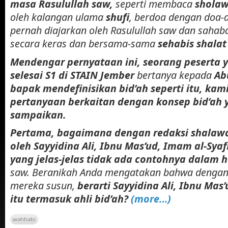
masa Rasulullah saw,
seperti membaca
shola
oleh kalangan ulama
shufi
, berdoa dengan doa-
pernah diajarkan oleh Rasulullah saw dan sahaba
secara keras dan bersama-sama
sehabis shala
Mendengar pernyataan ini, seorang peserta 
selesai S1 di STAIN Jember
bertanya kepada
Ab
bapak mendefinisikan bid’ah seperti itu, kam
pertanyaan berkaitan dengan konsep bid’ah
sampaikan.
Pertama, bagaimana dengan redaksi shalawa
oleh Sayyidina Ali, Ibnu Mas’ud, Imam al-Syafi’
yang jelas-jelas tidak ada contohnya dalam 
saw. Beranikah Anda mengatakan bahwa dengan
mereka susun,
berarti Sayyidina Ali, Ibnu Mas’
itu termasuk ahli bid’ah?
(more…)
wahhabi