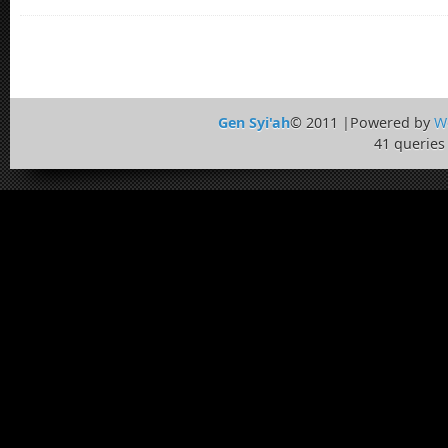
Gen Syi'ah
© 2011 |Powered by
W
41 queries