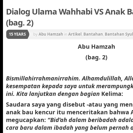
Dialog Ulama Wahhabi VS Anak Ba
(bag. 2)
15 YEARS
by
Abu Hamzah
in
Artikel
,
Bantahan
,
Bantahan Syub
Abu Hamzah
(bag. 2)
Bismillahirrahmanirrahim. Alhamdulillah, Al
kesempatan kepada saya untuk merampung
ini. Kita lanjutkan dengan bagian
Kelima:
Saudara saya yang disebut -atau yang men
anak bau kencur itu menceritakan bahwa
megucapkan:
“Bid’ah dalam beribadah ada
cara baru dalam ibadah yang belum pernah 