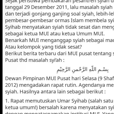
Sejak peristiwa pembakaran pesantren syiah 
tanggal 29 Desember 2011, lalu masalah syia
dan terjadi gonjang ganjing soal syiah, lebih-le
pembesar-pembesar ormas Islam membela syi
Syihab menyatakan syiah tidak sesat dan me
sebagai ketua MUI atau ketua Umum MUI.
Benarkah MUI menganggap syiah sebagai ma
Atau kelompok yang tidak sesat?
Berikut berita terbaru dari MUI pusat tentang
Pusat thd masalah syi’ah :
بِسْـمِ اللّهِ الرَّحْمنِ الرَّحِيْمِ
Dewan Pimpinan MUI Pusat hari Selasa (9 Shafa
2012) mengadakan rapat rutin. Agendanya m
syiah. Hasilnya antara lain sebagai berikut :
1. Rapat memutuskan Umar Syihab (salah satu
ketua umum!) bersalah karena menyatakan syi
dengan mengatasnamakan institusi MUI. Yan