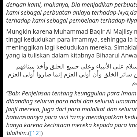
dengan kami, makanya, Dia menjadikan perbuat
kami sebagai perbuatan aniaya terhadap-Nya,d
terhadap kami sebagai pembelaan terhadap-Nya
Mungkin karena Muhammad Baqir Al Majlisy 
tinggi kedudukan para imamnya, sehingga ia 
meninggikan lagi kedudukan mereka. Simaklah
yang ia tuliskan dalam kitabnya Bihaarul Anwa
لام على الأنبياء وعلى جميع الخلق وأخذ ميثاقهم
 سائر الخلق وأن أولي العزم إنما صاروا أولى العزم
م
“Bab: Penjelasan tentang keunggulan para imam
dibanding seluruh para nabi dan seluruh umatma
janji mereka, juga dari para malaikat dan selur
bahwasannya para ulul ‘azmy mendapatkan kedu
hanya karena kecintaan mereka kepada para im
‘alaihim.
(
[12]
)