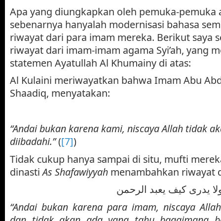
Apa yang diungkapkan oleh pemuka-pemuka ag
sebenarnya hanyalah modernisasi bahasa sema
riwayat dari para imam mereka. Berikut saya
riwayat dari imam-imam agama Syi’ah, yang
statemen Ayatullah Al Khumainy di atas:
Al Kulaini meriwayatkan bahwa Imam Abu Abdil
Shaadiq, menyatakan:
“Andai bukan karena kami, niscaya Allah tidak a
diibadahi.”
(
[7]
)
Tidak cukup hanya sampai di situ, mufti mere
dinasti
As Shafawiyyah
menambahkan riwayat di
ولا يدرى كيف يعبد الرحمن
“Andai bukan karena para imam, niscaya Allah
dan tidak akan ada yang tahu bagaimana b