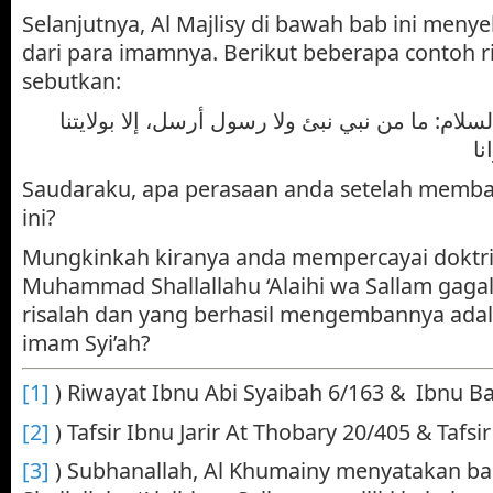
Selanjutnya, Al Majlisy di bawah bab ini meny
dari para imamnya. Berikut beberapa contoh r
sebutkan:
سلام: ما من نبي نبئ ولا رسول أرسل، إلا بولايتنا
Saudaraku, apa perasaan anda setelah membac
ini?
Mungkinkah kiranya anda mempercayai doktri
Muhammad Shallallahu ‘Alaihi wa Sallam ga
risalah dan yang berhasil mengembannya ada
imam Syi’ah?
[1]
) Riwayat Ibnu Abi Syaibah 6/163 & Ibnu Ba
[2]
) Tafsir Ibnu Jarir At Thobary 20/405 & Tafsi
[3]
) Subhanallah, Al Khumainy menyatakan b