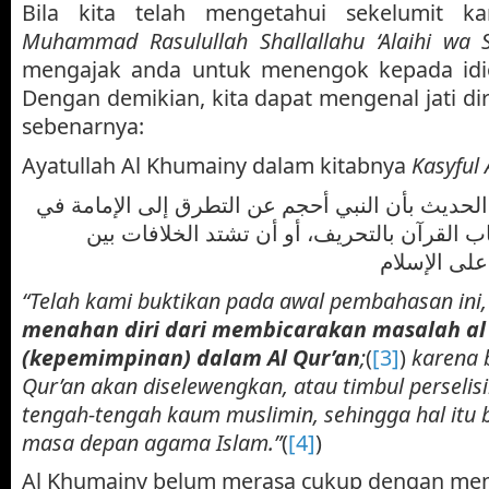
Bila kita telah mengetahui sekelumit k
Muhammad Rasulullah Shallallahu ‘Alaihi wa 
mengajak anda untuk menengok kepada idio
Dengan demikian, kita dapat mengenal jati di
sebenarnya:
Ayatullah Al Khumainy dalam kitabnya
Kasyful
ا الحديث بأن النبي أحجم عن التطرق إلى الإمامة في
ب القرآن بالتحريف، أو أن تشتد الخلافات بين
“Telah kami buktikan pada awal pembahasan ini
menahan diri dari membicarakan masalah a
(kepemimpinan) dalam Al Qur’an
;
(
[3]
)
karena 
Qur’an akan diselewengkan, atau timbul perselisi
tengah-tengah kaum muslimin, sehingga hal itu 
masa depan agama Islam.”
(
[4]
)
Al Khumainy belum merasa cukup dengan me