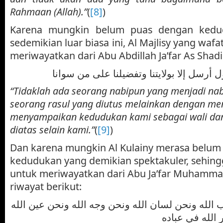
Rahmaan (Allah).”
(
[8]
)
Karena mungkin belum puas dengan kedu
sedemikian luar biasa ini, Al Majlisy yang waf
meriwayatkan dari Abu Abdillah Ja’far As Shadi
 أرسل إلا بولايتنا وتفضيلنا على من سوانا
“Tidaklah ada seorang nabipun yang menjadi nab
seorang rasul yang diutus melainkan dengan m
menyampaikan kedudukan kami sebagai wali da
diatas selain kami.”
(
[9]
)
Dan karena mungkin Al Kulainy merasa belum
kedudukan yang demikian spektakuler, sehingg
untuk meriwayatkan dari Abu Ja’far Muhammad 
riwayat berikut:
 الله ونحن لسان الله ونحن وجه الله ونحن عين الله
 الله في عباده