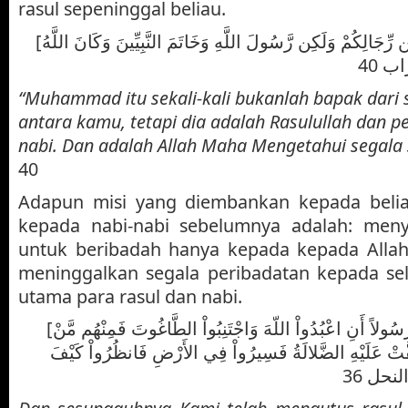
rasul sepeninggal beliau.
[مَّا كَانَ مُحَمَّدٌ أَبَا أَحَدٍ مِّن رِّجَالِكُمْ وَلَكِن رَّسُولَ اللَّهِ وَخَاتَمَ النَّبِيِّينَ وَكَانَ اللَّهُ
اب 40
“Muhammad itu sekali-kali bukanlah bapak dari s
antara kamu, tetapi dia adalah Rasulullah dan p
nabi. Dan adalah Allah Maha Mengetahui segala
40
Adapun misi yang diembankan kepada beli
kepada nabi-nabi sebelumnya adalah: men
untuk beribadah hanya kepada kepada Allah 
meninggalkan segala peribadatan kepada sela
utama para rasul dan nabi.
[وَلَقَدْ بَعَثْنَا فِي كُلِّ أُمَّةٍ رَّسُولاً أَنِ اعْبُدُواْ اللّهَ وَاجْتَنِبُواْ الطَّاغُوتَ فَمِنْهُم مَّنْ
َّتْ عَلَيْهِ الضَّلالَةُ فَسِيرُواْ فِي الأَرْضِ فَانظُرُواْ كَيْفَ