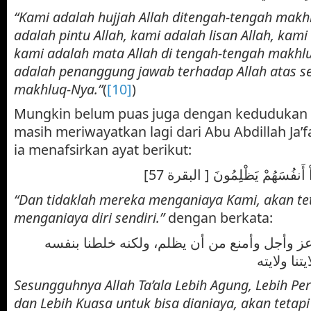
“Kami adalah hujjah Allah ditengah-tengah makh
adalah pintu Allah, kami adalah lisan Allah, kami
kami adalah mata Allah di tengah-tengah makhl
adalah penanggung jawab terhadap Allah atas s
makhluq-Nya.”
(
[10]
)
Mungkin belum puas juga dengan kedudukan d
masih meriwayatkan lagi dari Abu Abdillah Ja’
ia menafsirkan ayat berikut:
[ْ أَنفُسَهُمْ يَظْلِمُونَ [ البقرة 57
“Dan tidaklah mereka menganiaya Kami, akan te
menganiaya diri sendiri.”
dengan berkata:
عز وأجل وأمنع من أن يظلم، ولكنه خلطنا بنفسه
نا ولايته
Sesungguhnya Allah Ta’ala Lebih Agung, Lebih Per
dan Lebih Kuasa untuk bisa dianiaya, akan tetap