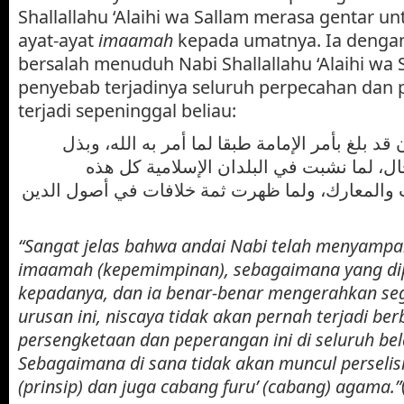
Shallallahu ‘Alaihi wa Sallam merasa gentar 
ayat-ayat
imaamah
kepada umatnya. Ia denga
bersalah menuduh Nabi Shallallahu ‘Alaihi wa 
penyebab terjadinya seluruh perpecahan dan
terjadi sepeninggal beliau:
قد بلغ بأمر الإمامة طبقا لما أمر به الله، وبذل
، لما نشبت في البلدان الإسلامية كل هذه
ت والمعارك، ولما ظهرت ثمة خلافات في أصول الدين
“Sangat jelas bahwa andai Nabi telah menyampai
imaamah (kepemimpinan), sebagaimana yang dip
kepadanya, dan ia benar-benar mengerahkan se
urusan ini, niscaya tidak akan pernah terjadi ber
persengketaan dan peperangan ini di seluruh bel
Sebagaimana di sana tidak akan muncul perselis
(prinsip) dan juga cabang furu’ (cabang) agama.”