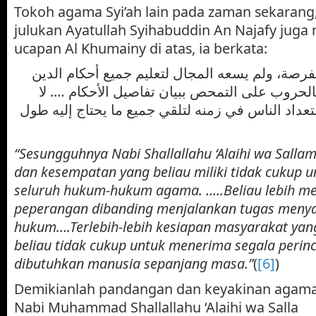
Tokoh agama Syi’ah lain pada zaman sekarang,
julukan Ayatullah Syihabuddin An Najafy jug
ucapan Al Khumainy di atas, ia berkata:
فرصة، ولم يسعه المجال لتعليم جميع أحكام الدين
…. روب على التمحص ببيان تفاصيل الأحكام …. لا
عداد الناس في زمنه لتلقي جميع ما يحتاج إليه طول
“Sesungguhnya Nabi Shallallahu ‘Alaihi wa Salla
dan kesempatan yang beliau miliki tidak cukup 
seluruh hukum-hukum agama. …..Beliau lebih m
peperangan dibanding menjalankan tugas meny
hukum….Terlebih-lebih kesiapan masyarakat ya
beliau tidak cukup untuk menerima segala peri
dibutuhkan manusia sepanjang masa.”
(
[6]
)
Demikianlah pandangan dan keyakinan agama 
Nabi Muhammad Shallallahu ‘Alaihi wa Salla