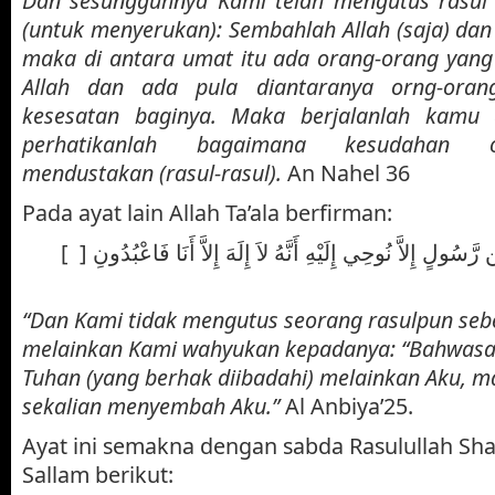
Dan sesungguhnya Kami telah mengutus rasul 
(untuk menyerukan): Sembahlah Allah (saja) dan 
maka di antara umat itu ada orang-orang yang 
Allah dan ada pula diantaranya orng-oran
kesesatan baginya. Maka berjalanlah kam
perhatikanlah bagaimana kesudahan o
mendustakan (rasul-rasul).
An Nahel 36
Pada ayat lain Allah Ta’ala berfirman:
[وَمَا أَرْسَلْنَا مِن قَبْلِكَ مِن رَّسُولٍ إِلاَّ نُوحِي إِلَيْهِ أَنَّهُ لاَ إِلَهَ إِلاَّ أَنَا فَاعْبُدُونِ [
“Dan Kami tidak mengutus seorang rasulpun se
melainkan Kami wahyukan kepadanya: “Bahwasa
Tuhan (yang berhak diibadahi) melainkan Aku,
sekalian menyembah Aku.”
Al Anbiya’25.
Ayat ini semakna dengan sabda Rasulullah Shall
Sallam berikut: