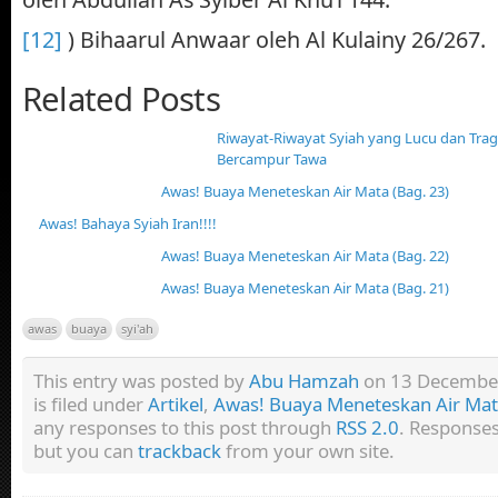
[12]
) Bihaarul Anwaar oleh Al Kulainy 26/267.
Related Posts
Riwayat-Riwayat Syiah yang Lucu dan Tra
Bercampur Tawa
Awas! Buaya Meneteskan Air Mata (Bag. 23)
Awas! Bahaya Syiah Iran!!!!
Awas! Buaya Meneteskan Air Mata (Bag. 22)
Awas! Buaya Meneteskan Air Mata (Bag. 21)
awas
buaya
syi'ah
This entry was posted by
Abu Hamzah
on 13 December
is filed under
Artikel
,
Awas! Buaya Meneteskan Air Ma
any responses to this post through
RSS 2.0
. Responses
but you can
trackback
from your own site.