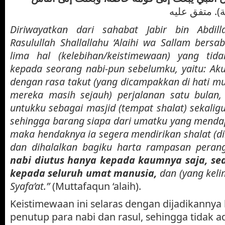
،  متفق عليه
Diriwayatkan dari sahabat Jabir bin Abdill
Rasulullah Shallallahu ‘Alaihi wa Sallam bersab
lima hal (kelebihan/keistimewaan) yang tid
kepada seorang nabi-pun sebelumku, yaitu: Aku
dengan rasa takut (yang dicampakkan di hati 
mereka masih sejauh) perjalanan satu bulan,
untukku sebagai masjid (tempat shalat) sekaligu
sehingga barang siapa dari umatku yang menda
maka hendaknya ia segera mendirikan shalat (d
dan dihalalkan bagiku harta rampasan pera
nabi diutus hanya kepada kaumnya saja, se
kepada seluruh umat manusia,
dan (yang keli
Syafa’at.”
(Muttafaqun ‘alaih).
Keistimewaan ini selaras dengan dijadikannya 
penutup para nabi dan rasul, sehingga tidak ad