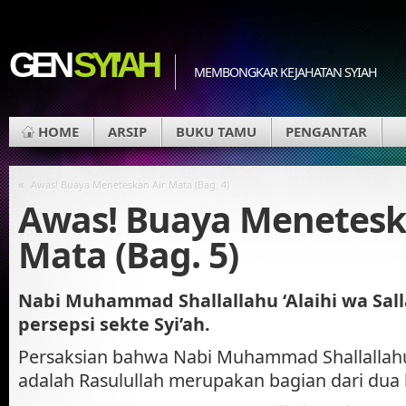
GEN
SYI'AH
MEMBONGKAR KEJAHATAN SYIAH
HOME
ARSIP
BUKU TAMU
PENGANTAR
«
Awas! Buaya Meneteskan Air Mata (Bag. 4)
Awas! Buaya Menetesk
Mata (Bag. 5)
Nabi Muhammad Shallallahu ‘Alaihi wa Sal
persepsi sekte Syi’ah.
Persaksian bahwa Nabi Muhammad Shallallahu 
adalah Rasulullah merupakan bagian dari dua 