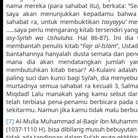
nama mereka (para sahabat itu), berkata: “S
saya akan menunjukkan kepadamu bahwa S
sahabat ra, untuk membuktikan
tasyayyu’
mer
…..saya perlu mengarang kitab tersendiri yang 
asy-Syi’ah wa Ushuluha.
Hal 86-87). Ini dia 
membantah penulis kitab “
Fajr al-Islam
”, Usta
bantahannya hanyalah dusta semata dan peng
mana dia akan mendatangkan jumlah yan
membutuhkan kitab besar? Al-Kulaini adalah
paling suci dan kunci bagi Syi’ah, dia menye
murtadnya semua sahabat ra kecuali 3, Salma
Miqdad! Lalu manakah yang kamu sebut da
telah terbiasa pena-penamu berbicara pada 
sekitarmu. Namun jika kamu tidak malu berbu
[7]
Al-Mulla Muhammad al-Baqir ibn Muhammad 
(1037-1110 H). bisa dibilang musuh bebuyutan
tidak ada tandingan dalam Syi’ah
muta-akhkhir