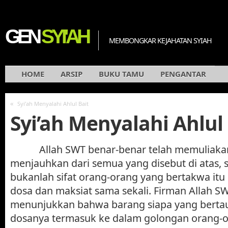
GEN
SYI'AH
MEMBONGKAR KEJAHATAN SYIAH
HOME
ARSIP
BUKU TAMU
PENGANTAR
«
Syi’ah Menyalahi Ahlul Bait
Syi’ah Menyalahi Ahlul 
Allah SWT benar-benar telah memuliakan
menjauhkan dari semua yang disebut di atas,
bukanlah sifat orang-orang yang bertakwa itu 
dosa dan maksiat sama sekali. Firman Allah SW
menunjukkan bahwa barang siapa yang bertau
dosanya termasuk ke dalam golongan orang-