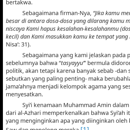
bertakwa.
Sebagaimana firman-Nya,
“Jika kamu me
besar di antara dosa-dosa yang dilarang kamu 
niscaya Kami hapus kesalahan-kesalahanmu (d
kecil) dan Kami masukkan kamu ke tempat yang 
Nisa’: 31).
Sebagaimana yang kami jelaskan pada
sebelumnya bahwa “
tasyayyu’
” bermula didoro
politik, akan tetapi karena banyak sebab -dan
sebutkan yang paling penting- maka berubahl
jama’ahnya menjadi kelompok agama yang ses
menyesatkan.
Syi’i kenamaan Muhammad Amin dalam k
dari al-Azhari memperkenalkan bahwa Syi’ah i
yang menginginkan apa yang diinginkan oleh
[1]
Saw dan menolong mereka.