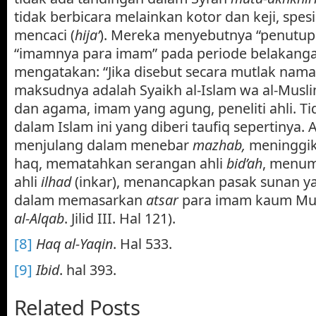
tidak berbicara melainkan kotor dan keji, spes
mencaci (
hija’
). Mereka menyebutnya “penutup
“imamnya para imam” pada periode belakanga
mengatakan: “Jika disebut secara mutlak nama 
maksudnya adalah Syaikh al-Islam wa al-Musl
dan agama, imam yang agung, peneliti ahli. T
dalam Islam ini yang diberi taufiq sepertinya.
menjulang dalam menebar
mazhab,
meninggik
haq, mematahkan serangan ahli
bid’ah
, menum
ahli
ilhad
(inkar), menancapkan pasak sunan y
dalam memasarkan
atsar
para imam kaum Mus
al-Alqab
. Jilid III. Hal 121).
[8]
Haq al-Yaqin
. Hal 533.
[9]
Ibid
. hal 393.
Related Posts