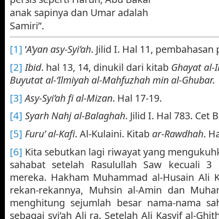
anak sapinya dan Umar adalah
Samiri”.
[1]
‘
A’yan asy-Syi’ah
. Jilid I. Hal 11, pembahasan
[2]
Ibid
. hal 13, 14, dinukil dari kitab
Ghayat al-I
Buyutat al-‘Ilmiyah al-Mahfuzhah min al-Ghubar.
[3]
Asy-Syi’ah fi al-Mizan
. Hal 17-19.
[4]
Syarh Nahj al-Balaghah
. Jilid I. Hal 783. Cet 
[5]
Furu’ al-Kafi
. Al-Kulaini. Kitab
ar-Rawdhah
. H
[6]
Kita sebutkan lagi riwayat yang menguku
sahabat setelah Rasulullah Saw kecuali 3
mereka. Hakham Muhammad al-Husain Ali Kas
rekan-rekannya, Muhsin al-Amin dan Muha
menghitung sejumlah besar nama-nama sah
sebagai syi’ah Ali ra. Setelah Ali Kasyif al-Gh