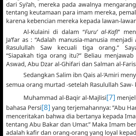
dari Syi’ah, mereka pada awalnya mengarang 
tentang keutamaan para imam mereka, pemals
karena kebencian mereka kepada lawan-lawan
Al-Kulaini di dalam “
Furu’ al-Kafi
” men
Ja’far as : “Adalah manusia-manusia menjadi
Rasulullah Saw kecuali tiga orang.” Say
“Siapakah tiga orang itu?” Beliau menjawab :
Aswad, Abu Dzar al-Ghifari dan Salman al-Faris
Sedangkan Salim ibn Qais al-‘Amiri me
semua orang murtad -setelah Rasulullah Saw- k
[7]
Muhammad al-Baqir al-Majlisi
menjel
[8]
bahasa Persi
yang terjemahannya: ”Abu Ha
menceritakan bahwa dia bertanya kepada Ima
tentang Abu Bakar dan Umar.” Maka Imam ber
adalah kafir dan orang-orang yang loyal kepa