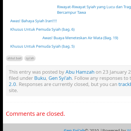
Riwayat-Riwayat Syiah yang Lucu dan Tra
Bercampur Tawa
Awas! Bahaya Syiah Iran!!!!
Khusus Untuk Pemuda Syiah (bag. 6)
Awas! Buaya Meneteskan Air Mata (Bag. 19)
Khusus Untuk Pemuda Syiah (bag. 5)
ahlul bait
syi'ah
This entry was posted by
Abu Hamzah
on 23 January 2
filed under
Buku
,
Gen Syi'ah
. Follow any responses to 
2.0
. Responses are currently closed, but you can
track
site.
Comments are closed.
Gen Syi'ah
© 2010 |Powered by
W