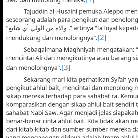
Tajuddin al-Husaini pemuka Aleppo meng
seseorang adalah para pengikut dan penolong
“
والاه من الولي أي شايع
.” artinya “Ia loyal kep
[2]
mendukung dan menolongnya”.
Sebagaimana Maghniyah mengatakan: “
mencintai Ali dan mengikutinya atau barang s
[3]
dan menolongnya”.
Sekarang mari kita perhatikan Syi’ah y
pengikut
ahlul bait, mencintai dan menolong
sikap mereka terhadap para sahabat ra. Kemud
komparasikan dengan sikap ahlul bait sendiri
sahabat Nabi Saw. Agar menjadi jelas siapaka
benar-benar cinta ahlul bait. Kita tidak akan 
dari kitab-kitab dan sumber-sumber mereka d
yang menganggap dirinya adalah Imam ahlul b