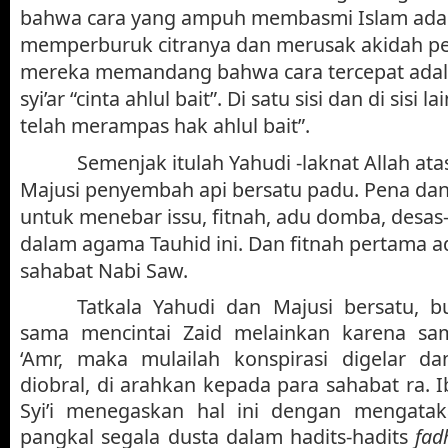
bahwa cara yang ampuh membasmi Islam ada
memperburuk citranya dan merusak akidah p
mereka memandang bahwa cara tercepat ada
syi’ar “cinta ahlul bait”. Di satu sisi dan di sisi la
telah merampas hak ahlul bait”.
Semenjak itulah Yahudi -laknat Allah at
Majusi penyembah api bersatu padu. Pena dan
untuk menebar issu, fitnah, adu domba, desas
dalam agama Tauhid ini. Dan fitnah pertama a
sahabat Nabi Saw.
Tatkala Yahudi dan Majusi bersatu, 
sama mencintai Zaid melainkan karena s
‘Amr, maka mulailah konspirasi digelar d
diobral, di arahkan kepada para sahabat ra. I
Syi’i menegaskan hal ini dengan mengata
pangkal segala dusta dalam hadits-hadits
fad