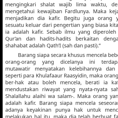
mengingkari shalat wajib lima waktu, de
mengetahui kewajiban Fardlunya. Maka kej
menjadikan dia kafir. Begitu juga orang
sesuatu keluar dari pengertian yang biasa ki
ia adalah kafir. Sebab ilmu yang diperoleh
Qur’an dan hadits-hadits berkaitan deng
shahabat adalah Qath’I (sah dan pasti).”
Barang siapa secara khusus mencela bebe
orang-orang yang dicelanya ini terdapa
mutawatir menyatakan kelebihannya dan
seperti para Khulafaaur Raasyidin, maka ora
ber-hak atau boleh mencela, berati ia kaf
mendustakan riwayat yang nyata-nyata sah
Shalallahu alaihi wa salam-. Maka orang y
adalah kafir. Barang siapa mencela seseor
adanya keyakinan punya hak untuk menc
melakukan hal itu, maka dia telah berbuat f