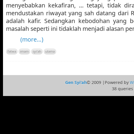
menyebabkan kekafiran, … tetapi, tidak dir
mendustakan riwayat yang sah datang dari R
adalah kafir. Sedangkan kebodohan yang 
masalah seperti ini tidaklah menjadi alasan pe
(more…)
fatwa
imam
syi'ah
ulama
Gen Syi'ah
© 2009 |Powered by
W
38 queries