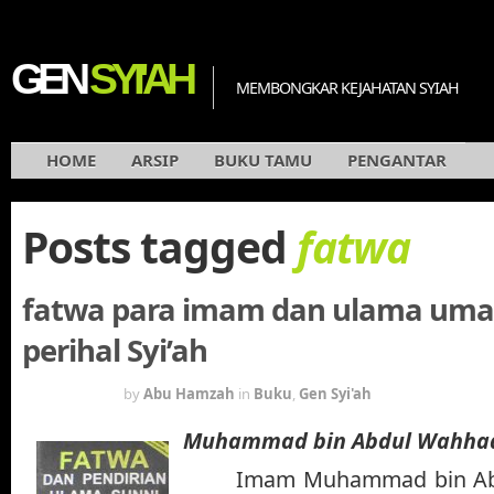
GEN
SYI'AH
MEMBONGKAR KEJAHATAN SYIAH
HOME
ARSIP
BUKU TAMU
PENGANTAR
Posts tagged
fatwa
fatwa para imam dan ulama uma
perihal Syi’ah
17 YEARS
by
Abu Hamzah
in
Buku
,
Gen Syi'ah
Muhammad bin Abdul Wahha
Imam Muhammad bin Ab