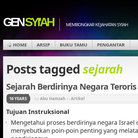
GEN
SYI'AH
MEMBONGKAR KEJAHATAN SYIAH
HOME
ARSIP
BUKU TAMU
PENGANTAR
Posts tagged
sejarah
Sejarah Berdirinya Negara Teroris
16 YEARS
by
Abu Hamzah
in
Artikel
Tujuan Instruksional
Mengetahui proses berdirinya negara Israel
menyebutkan poin-poin penting yang melata