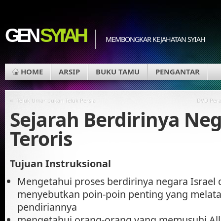
GEN
SYI'AH
MEMBONGKAR KEJAHATAN SYIAH
HOME
ARSIP
BUKU TAMU
PENGANTAR
«
Teluk Umar bukan Teluk Persia
DVD Peran
Sejarah Berdirinya Ne
Teroris
Tujuan Instruksional
Mengetahui proses berdirinya negara Israel
menyebutkan poin-poin penting yang melata
pendiriannya
mengetahui orang-orang yang memusuhi Al