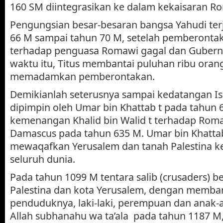
160 SM diintegrasikan ke dalam kekaisaran R
Pengungsian besar-besaran bangsa Yahudi terj
66 M sampai tahun 70 M, setelah pemberonta
terhadap penguasa Romawi gagal dan Guber
waktu itu, Titus membantai puluhan ribu oran
memadamkan pemberontakan.
Demikianlah seterusnya sampai kedatangan Is
dipimpin oleh Umar bin Khattab t pada tahun 
kemenangan Khalid bin Walid t terhadap Roma
Damascus pada tahun 635 M. Umar bin Khatta
mewaqafkan Yerusalem dan tanah Palestina k
seluruh dunia.
Pada tahun 1099 M tentara salib (crusaders) b
Palestina dan kota Yerusalem, dengan memban
penduduknya, laki-laki, perempuan dan anak-a
Allah subhanahu wa ta’ala pada tahun 1187 M