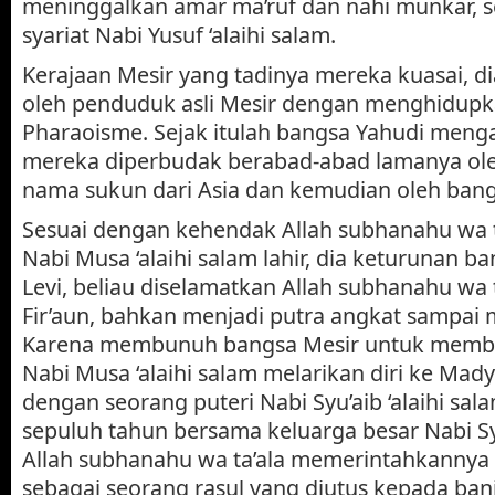
meninggalkan amar ma’ruf dan nahi munkar, se
syariat Nabi Yusuf ‘alaihi salam.
Kerajaan Mesir yang tadinya mereka kuasai, di
oleh penduduk asli Mesir dengan menghidupk
Pharaoisme. Sejak itulah bangsa Yahudi meng
mereka diperbudak berabad-abad lamanya ol
nama sukun dari Asia dan kemudian oleh bangs
Sesuai dengan kehendak Allah subhanahu wa t
Nabi Musa ‘alaihi salam lahir, dia keturunan ban
Levi, beliau diselamatkan Allah subhanahu wa t
Fir’aun, bahkan menjadi putra angkat sampai
Karena membunuh bangsa Mesir untuk membe
Nabi Musa ‘alaihi salam melarikan diri ke Ma
dengan seorang puteri Nabi Syu’aib ‘alaihi sal
sepuluh tahun bersama keluarga besar Nabi Syu’
Allah subhanahu wa ta’ala memerintahkannya 
sebagai seorang rasul yang diutus kepada bani