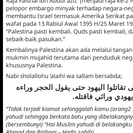
Raja Faishal ibn Abdul aziz (menjadi raja ke-
pelopor embargo minyak terhadap negara-ne
membantu Israel termasuk Amerika Serikat pa
wafat pada 13 Rabiul Awal 1395 H/25 Maret 19
“Palestina pasti kembali. Quds pasti kembali,
sebaik-baik pasukan.”
Kembalinya Palestina akan ada melalui tangan
mukmin mujahid terutama dari penduduk neg
khususnya Palestina.
Nabi sholallohu ‘alaihi wa sallam bersabda;
 تقاتلوا اليهود حتى يقول الحجر وراءه
 يهودي ورائي فاقتله
“Tidak terjadi kiamat sehinggalah kamu (orang2
yahudi sehingga berkata batu yang dibelakangn
(bersembunyi) “Hai Muslim yahudi di belakangku
Ahmad dan Baihaqi – Hadis sahih)