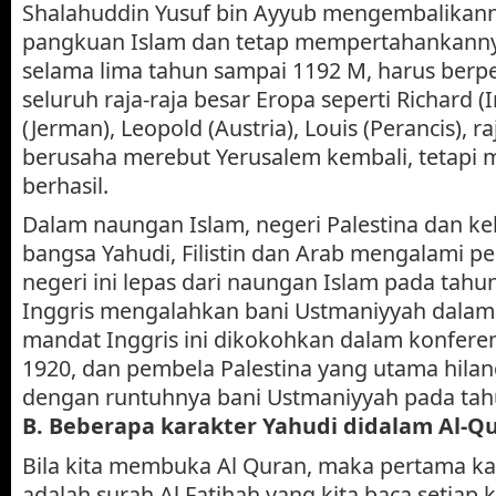
Shalahuddin Yusuf bin Ayyub mengembalikan
pangkuan Islam dan tetap mempertahankann
selama lima tahun sampai 1192 M, harus ber
seluruh raja-raja besar Eropa seperti Richard (I
(Jerman), Leopold (Austria), Louis (Perancis), raj
berusaha merebut Yerusalem kembali, tetapi 
berhasil.
Dalam naungan Islam, negeri Palestina dan k
bangsa Yahudi, Filistin dan Arab mengalami 
negeri ini lepas dari naungan Islam pada tahu
Inggris mengalahkan bani Ustmaniyyah dalam 
mandat Inggris ini dikokohkan dalam konfere
1920, dan pembela Palestina yang utama hila
dengan runtuhnya bani Ustmaniyyah pada tah
B. Beberapa karakter Yahudi didalam Al-Qu
Bila kita membuka Al Quran, maka pertama kal
adalah surah Al Fatihah yang kita baca setiap k