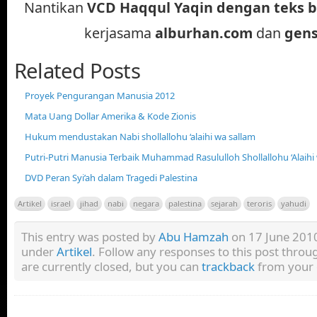
Nantikan
VCD Haqqul Yaqin dengan teks 
kerjasama
alburhan.com
dan
gens
Related Posts
Proyek Pengurangan Manusia 2012
Mata Uang Dollar Amerika & Kode Zionis
Hukum mendustakan Nabi shollallohu ‘alaihi wa sallam
Putri-Putri Manusia Terbaik Muhammad Rasululloh Shollallohu ‘Alaihi
DVD Peran Syi’ah dalam Tragedi Palestina
Artikel
israel
jihad
nabi
negara
palestina
sejarah
teroris
yahudi
This entry was posted by
Abu Hamzah
on 17 June 2010 
under
Artikel
. Follow any responses to this post thro
are currently closed, but you can
trackback
from your 