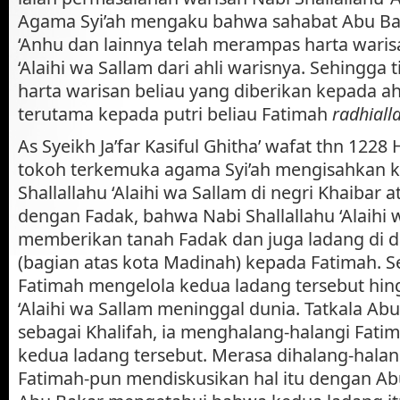
Agama Syi’ah mengaku bahwa sahabat Abu Ba
‘Anhu dan lainnya telah merampas harta waris
‘Alaihi wa Sallam dari ahli warisnya. Sehingga t
harta warisan beliau yang diberikan kepada ah
terutama kepada putri beliau Fatimah
radhiall
As Syeikh Ja’far Kasiful Ghitha’ wafat thn 1228 
tokoh terkemuka agama Syi’ah mengisahkan k
Shallallahu ‘Alaihi wa Sallam di negri Khaibar 
dengan Fadak, bahwa Nabi Shallallahu ‘Alaihi 
memberikan tanah Fadak dan juga ladang di da
(bagian atas kota Madinah) kepada Fatimah. Se
Fatimah mengelola kedua ladang tersebut hing
‘Alaihi wa Sallam meninggal dunia. Tatkala Abu
sebagai Khalifah, ia menghalang-halangi Fat
kedua ladang tersebut. Merasa dihalang-halan
Fatimah-pun mendiskusikan hal itu dengan Abu