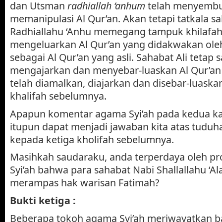
dan Utsman
radhiallah ‘anhum
telah menyembu
memanipulasi Al Qur’an. Akan tetapi tatkala sa
Radhiallahu ‘Anhu memegang tampuk khilafah 
mengeluarkan Al Qur’an yang didakwakan ole
sebagai Al Qur’an yang asli. Sahabat Ali tetap
mengajarkan dan menyebar-luaskan Al Qur’a
telah diamalkan, diajarkan dan disebar-luaska
khalifah sebelumnya.
Apapun komentar agama Syi’ah pada kedua ka
itupun dapat menjadi jawaban kita atas tuduh
kepada ketiga kholifah sebelumnya.
Masihkah saudaraku, anda terperdaya oleh 
Syi’ah bahwa para sahabat Nabi Shallallahu ‘Al
merampas hak warisan Fatimah?
Bukti ketiga :
Beberapa tokoh agama Syi’ah meriwayatkan 