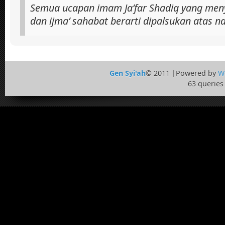
Semua ucapan imam Ja’far Shadiq yang men
dan ijma’ sahabat berarti dipalsukan atas n
Gen Syi'ah
© 2011 |Powered by
W
63 queries