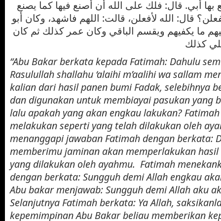
 بها أبي. قال: فلك على الله أن أصنع فيها كما يصنع
فعلن؟ قال: الله لأفعلن، قالت: اللهم فاشهد، وكان أبو
ليهم ما يكفيهم ويقسم الباقي وكان عمر كذلك ثم كان
“Abu Bakar berkata kepada Fatimah: Dahulu se
Rasulullah shallahu ‘alaihi m’aalihi wa sallam m
kalian dari hasil panen bumi Fadak, selebihnya b
dan digunakan untuk membiayai pasukan yang b
lalu apakah yang akan engkau lakukan? Fatima
melakukan seperti yang telah dilakukan oleh ay
menanggapi jawaban Fatimah dengan berkata: D
memberimu jaminan akan memperlakukan hasil 
yang dilakukan oleh ayahmu. Fatimah menekanka
dengan berkata: Sungguh demi Allah engkau aka
Abu bakar menjawab: Sungguh demi Allah aku a
Selanjutnya Fatimah berkata: Ya Allah, saksikanl
kepemimpinan Abu Bakar beliau memberikan ke