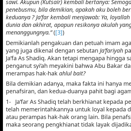
sawi. Akupun (Kutsair) kembali bertanya: Semog
penebusmu, bila demikian, apakah aku boleh ber
keduanya ? Ja’far kembali menjawab: Ya, loyalla
dunia dan akhirat, apapun resikonya akulah yan
menanggungnya.”
(
[3]
)
Demikianlah pengakuan dan petuah imam aga
yang juga dikenal dengan sebutan
Ja’fariyah
pa
Ja’fa As Shadiq. Akan tetapi mengapa hingga sa
penganut syi’ah meyakini bahwa Abu Bakar da
merampas hak-hak
ahlul bait?
Bila demikian adanya, maka fakta ini hanya me
penafsiran, dan kedua-duanya pahit bagi agama
1- Ja’far As Shadiq telah berkhianat kepada p
telah memerintahkannya untuk loyal kepada d
atau perampas hak-hak orang lain. Bila penafsir
maka seorang pengkhianat tidak layak dijadik