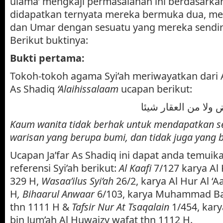
ulama’ mengkaji permasalahan ini berdasarkan 
didapatkan ternyata mereka bermuka dua, me
dan Umar dengan sesuatu yang mereka sendir
Berikut buktinya:
Bukti pertama:
Tokoh-tokoh agama Syi’ah meriwayatkan dari A
As Shadiq
‘Alaihissalaam
ucapan berikut:
 ولا من العقار شيئا
Kaum wanita tidak berhak untuk mendapatkan se
warisan yang berupa bumi, dan tidak juga yang
Ucapan Ja’far As Shadiq ini dapat anda temuik
referensi Syi’ah berikut:
Al Kaafi
7/127 karya Al 
329 H,
Wasaa’ilus Syi’ah
26/2, karya Al Hur Al ‘A
H
, Bihaarul Anwaar
6/103, karya Muhammad Baqi
thn 1111 H
&
Tafsir Nur At Tsaqalain
1/454, kary
bin Jum’ah Al Huwaizy wafat thn 1112 H.