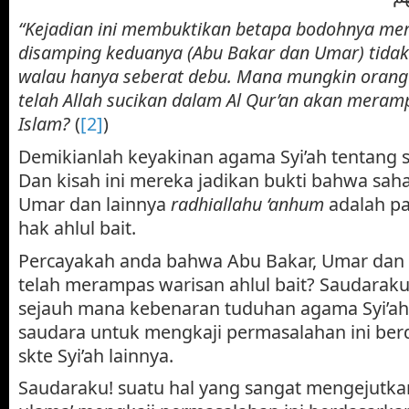
“Kejadian ini membuktikan betapa bodohnya me
disamping keduanya (Abu Bakar dan Umar) tidak
walau hanya seberat debu. Mana mungkin orang
telah Allah sucikan dalam Al Qur’an akan meram
Islam?
(
[2]
)
Demikianlah keyakinan agama Syi’ah tentang s
Dan kisah ini mereka jadikan bukti bahwa sah
Umar dan lainnya
radhiallahu ‘anhum
adalah p
hak ahlul bait.
Percayakah anda bahwa Abu Bakar, Umar dan 
telah merampas warisan ahlul bait? Saudarak
sejauh mana kebenaran tuduhan agama Syi’ah 
saudara untuk mengkaji permasalahan ini ber
skte Syi’ah lainnya.
Saudaraku! suatu hal yang sangat mengejutkan