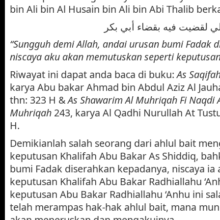
bin Ali bin Al Husain bin Ali bin Abi Thalib berk
“Sungguh demi Allah, andai urusan bumi Fadak 
niscaya aku akan memutuskan seperti keputusan
Riwayat ini dapat anda baca di buku:
As Saqifa
karya Abu bakar Ahmad bin Abdul Aziz Al Jauha
thn: 323 H &
As Shawarim Al Muhriqah
Fi Naqdi 
Muhriqah
243, karya Al Qadhi Nurullah At Tustu
H.
Demikianlah salah seorang dari ahlul bait men
keputusan Khalifah Abu Bakar As Shiddiq, bah
bumi Fadak diserahkan kepadanya, niscaya i
keputusan Khalifah Abu Bakar Radhiallahu ‘An
keputusan Abu Bakar Radhiallahu ‘Anhu ini sa
telah merampas hak-hak ahlul bait, mana mung
akan meneruskan dan mengakuinya.