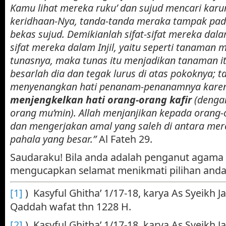
Kamu lihat mereka ruku’ dan sujud mencari karun
keridhaan-Nya, tanda-tanda meraka tampak pa
bekas sujud. Demikianlah sifat-sifat mereka dala
sifat mereka dalam Injil, yaitu seperti tanaman
tunasnya, maka tunas itu menjadikan tanaman it
besarlah dia dan tegak lurus di atas pokoknya; 
menyenangkan hati penanam-penanamnya kar
menjengkelkan hati orang-orang kafir
(denga
orang mu’min). Allah menjanjikan kepada orang
dan mengerjakan amal yang saleh di antara me
pahala yang besar.”
Al Fateh 29.
Saudaraku! Bila anda adalah penganut agama 
mengucapkan selamat menikmati pilihan anda
[1]
) Kasyful Ghitha’ 1/17-18, karya As Syeikh Ja’
Qaddah wafat thn 1228 H.
[2]
) Kasyful Ghitha’ 1/17-18, karya As Syeikh Ja’