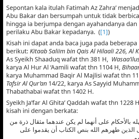
Sepontan kala itulah Fatimah Az Zahra’ menja
Abu Bakar dan bersumpah untuk tidak berbic
hingga ia berjumpa dengan ayahandanya da
perilaku Abu Bakar kepadanya. (
[1]
)
Kisah ini dapat anda baca juga pada beberapa r
berikut:
Kitaab Saliim bin Qais Al Hilaali 226, Al 
As Syeikh Shaaduq wafat thn 381 H,
Wasaa’ilus
karya Al Hur Al ‘Aamili wafat thn 1104 H,
Bihaa
karya Muhammad Baqir Al Majlisi wafat thn 1
Tafsir Al Qur’an
14/22, karya As Sayyid Muham
Thabathabai wafat thn 1402 H.
Syeikh Ja’far Al Ghita’ Qaddah wafat thn 1228
kisah ini dengan berkata:
له بالأحكام على أنهما لم يكن عندهما مثقال ذرة من
 الذين طهرهم الله بنص الكتاب أن يقدموا على
م