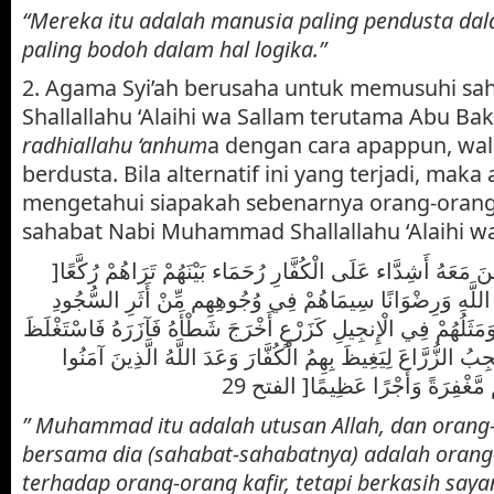
“Mereka itu adalah manusia paling pendusta dal
paling bodoh dalam hal logika.”
2. Agama Syi’ah berusaha untuk memusuhi sa
Shallallahu ‘Alaihi wa Sallam terutama Abu B
radhiallahu ‘anhum
a dengan cara apappun, wa
berdusta. Bila alternatif ini yang terjadi, maka
mengetahui siapakah sebenarnya orang-oran
sahabat Nabi Muhammad Shallallahu ‘Alaihi wa
]مُّحَمَّدٌ رَّسُولُ اللَّهِ وَالَّذِينَ مَعَهُ أَشِدَّاء عَلَى الْكُفَّارِ رُحَمَاء بَيْنَهُمْ تَرَاهُمْ رُكَّعًا
َ اللَّهِ وَرِضْوَانًا سِيمَاهُمْ فِي وُجُوهِهِم مِّنْ أَثَرِ السُّجُودِ
وَمَثَلُهُمْ فِي الْإِنجِيلِ كَزَرْعٍ أَخْرَجَ شَطْأَهُ فَآزَرَهُ فَاسْتَغْلَظَ
الزُّرَّاعَ لِيَغِيظَ بِهِمُ الْكُفَّارَ وَعَدَ اللَّهُ الَّذِينَ آمَنُوا
مَّغْفِرَةً وَأَجْرًا عَظِيمًا[ الفتح 29
” Muhammad itu adalah utusan Allah, dan orang
bersama dia (sahabat-sahabatnya) adalah orang
terhadap orang-orang kafir, tetapi berkasih sa