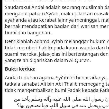
Saudaraku! Andai adalah seorang muslimah da
menganut paham Syi’ah, maka pikirkan masak-
ayahanda atau kerabat lainnya meninggal, ma
berhak mendapatkan bagian dari warisan mer
bumi dan bangunan.
Demikianlah agama Syi’ah melanggar hukum A
tidak memberi hak kepada kaum wanita dari h
suami mereka. Jelas-jelas ini bertentangan d
yang telah digariskan dalam Al Qur’an.
Bukti kedua:
Andai tuduhan agama Syi’ah ini benar adany
tatkala sahabat Ali bin Abi Thalib memegang 
tidak mengembalikan bumi Fadak kepada Fat
ان رسول الله صلى الله عليه وآله وسلم يأخذ من
ي ويحمل منه في سبيل الله، فما تصنعين بها؟