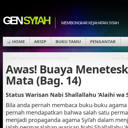
GEN
SYI'AH
MEMBONGKAR KEJAHATAN SYIAH
HOME
ARSIP
BUKU TAMU
PENGANTAR
«
Kisah Insyafnya Seorang Ulama Wahabi
Awas! Buay
Awas! Buaya Menetesk
Mata (Bag. 14)
Status Warisan Nabi Shallallahu ‘Alaihi wa 
Bila anda pernah membaca buku-buku agama Sy
pernah mendapatkan bahwa salah satu perma
menjadi propaganda agama Syi’ah dalam men
ialah permasalahan warisan Nabi Shallallahu ‘A