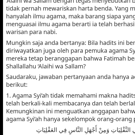
‘Alaihi wa Sallam dengan tegas menyebutkan 
tidak pernah mewariskan harta benda. Yang 
hanyalah ilmu agama, maka barang siapa yang
menguasai ilmu agama berarti ia telah berhas
warisan para nabi.
Mungkin saja anda bertanya: Bila hadits ini b
diriwayatkan juga oleh para pemuka agama Sy
mereka tetap beranggapan bahwa Fatimah be
Shallallahu ‘Alaihi wa Sallam?
Saudaraku, jawaban pertanyaan anda hanya ad
berikut:
1. Agama Syi’ah tidak memahami makna hadits
telah berkali-kali membacanya dan telah berla
Kemungkinan ini menguatkan anggapan bahw
agama Syi’ah hanya sekelompok orang-orang 
لنَّقْلِيَاتِ وَمِنْ أَجْهَلِ النَّاسِ فِي العَقْلِيَاتِ