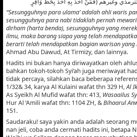
 أحمد وأبو داود والترمذي وغيرهم
“Sesungguhnya para ulama’ adalah ahli waris par
sesungguhnya para nabi tidaklah pernah mewari
dirham (harta benda), sesungguhnya yang mere
ilmu, maka barang siapa yang telah mendapatka
berarti telah mendapatkan bagian warisan yang
Ahmad Abu Dawud, At Tirmizy, dan lainnya.
Hadits ini bukan hanya diriwayatkan oleh ahl
bahkan tokoh-tokoh Syi’ah juga meriwayat hadit
tidak percaya, silahkan baca beberapa referensi
1/32& 34, karya Al Kulaini wafat thn 329 H,
Al I
As Syeikh Al Mufid wafat thn: 413,
Wasaailus Sy
Hur Al ‘Amili wafat thn: 1104 ZH, &
Bihaarul An
151.
Saudaraku! saya yakin anda adalah seorang m
nan jeli, coba anda cermati hadits ini, betapa N