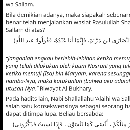
wa Sallam.
Bila demikian adanya, maka siapakah sebenar
benar telah menjalankan wasiat Rasulullah Shal
Sallam di atas?
(لاَ تُطرُونِي كما أَطرَت النَّصَارَى ابن مَرْيَمَ، فَإِنَّمَا أنا عَبْدُهُ، فَقُولُوا: عبد اللَّهِ
“Janganlah engkau berlebih-lebihan ketika memu
yang telah dilakukan oleh kaum Nasrani yang tel
ketika memuji (Isa) bin Maryam, karena sesung
hamba-Nya, maka katakanlah (bahwa aku adala
utusan-Nya.”
Riwayat Al Bukhary.
Pada hadits lain, Nabi Shallallahu ‘Alaihi wa 
salah satu konsekwensinya sebagai seorang ha
dapat ditimpa lupa. Beliau bersabda: