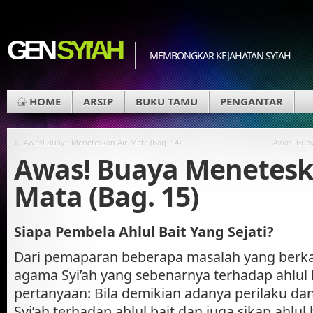
GEN
SYI'AH
MEMBONGKAR KEJAHATAN SYIAH
HOME
ARSIP
BUKU TAMU
PENGANTAR
«
Awas! Buaya Meneteskan Air Mata (Bag. 14)
Awas! Buay
Awas! Buaya Menetesk
Mata (Bag. 15)
Siapa Pembela Ahlul Bait Yang Sejati?
Dari pemaparan beberapa masalah yang berkai
agama Syi’ah yang sebenarnya terhadap ahlul 
pertanyaan: Bila demikian adanya perilaku d
Syi’ah terhadap ahlul bait dan juga sikap ahlul