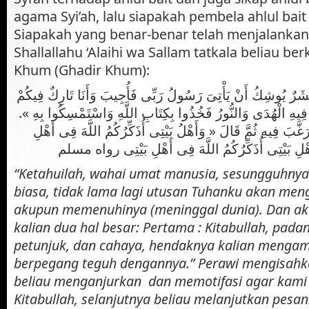
agama Syi’ah, lalu siapakah pembela ahlul bai
Siapakah yang benar-benar telah menjalankan 
Shallallahu ‘Alaihi wa Sallam tatkala beliau be
Khum (Ghadir Khum):
َنَا بَشَرٌ يُوشِكُ أَنْ يَأْتِىَ رَسُولُ رَبِّى فَأُجِيبَ وَأَنَا تَارِكٌ فِيكُمْ
للَّهِ فِيهِ الْهُدَى وَالنُّورُ فَخُذُوا بِكِتَابِ اللَّهِ وَاسْتَمْسِكُوا بِهِ
َّبَ فِيهِ ثُمَّ قَالَ « وَأَهْلُ بَيْتِى أُذَكِّرُكُمُ اللَّهَ فِى أَهْلِ
 أَهْلِ بَيْتِى أُذَكِّرُكُمُ اللَّهَ فِى أَهْلِ بَيْتِى رواه مسلم
“Ketahuilah, wahai umat manusia, sesungguhny
biasa, tidak lama lagi utusan Tuhanku akan meng
akupun memenuhinya (meninggal dunia). Dan ak
kalian dua hal besar: Pertama : Kitabullah, pada
petunjuk, dan cahaya, hendaknya kalian mengam
berpegang teguh dengannya.” Perawi mengisahka
beliau menganjurkan dan memotifasi agar kam
Kitabullah, selanjutnya beliau melanjutkan pesa