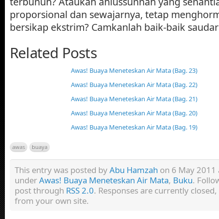
terbunuh? Ataukah ahlussunnah yang senantia
proporsional dan sewajarnya, tetap menghorm
bersikap ekstrim? Camkanlah baik-baik sauda
Related Posts
Awas! Buaya Meneteskan Air Mata (Bag. 23)
Awas! Buaya Meneteskan Air Mata (Bag. 22)
Awas! Buaya Meneteskan Air Mata (Bag. 21)
Awas! Buaya Meneteskan Air Mata (Bag. 20)
Awas! Buaya Meneteskan Air Mata (Bag. 19)
awas
buaya
This entry was posted by
Abu Hamzah
on 6 May 2011 at
under
Awas! Buaya Meneteskan Air Mata
,
Buku
. Follo
post through
RSS 2.0
. Responses are currently closed
from your own site.