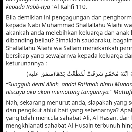
kepada Rabb-nya
“
Al Kahfi 110.
Bila demikian ini pengagungan dan penghorma
kepada Nabi Muhammad Shallallahu ‘Alaihi wa
akankah anda melebihkan keluarga dan anak
dibanding beliau? Simaklah saudaraku, bagai
Shallallahu ‘Alaihi wa Sallam menekankah peri
bersikap yang sewajarnya kepada keluarga da
keturunannya :
(ِمَةَ ابْنَةَ مُحَمَّدٍ سَرَقَتْ لَقَطَعْتُ يَدَهَا(متفق عليه
“Sungguh demi Allah, andai Fatimah bintu Muh
niscaya aku akan memotong tangannya.” Muttafa
Nah, sekarang menurut anda, siapakah yang 
dan pengikut ahlul bait yang sebenarnya? Apa
yang telah mencela sahabat Ali, Al Hasan, dan
mengkhianati sahabat Al Husain terbunuh hing