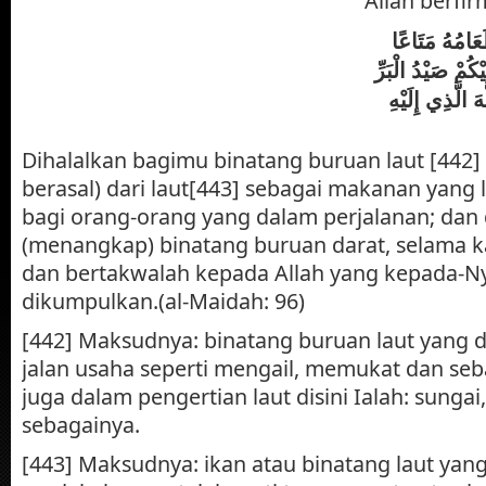
Allah berfi
أُحِلَّ لَكُمْ ص
لَكُمْ وَلِلسَّيَّارَ
مَا دُمْتُمْ حُرُم
Dihalalkan bagimu binatang buruan laut [442
berasal) dari laut[443] sebagai makanan yang 
bagi orang-orang yang dalam perjalanan; da
(menangkap) binatang buruan darat, selama 
dan bertakwalah kepada Allah yang kepada-N
dikumpulkan.(al-Maidah: 96)
[442] Maksudnya: binatang buruan laut yang 
jalan usaha seperti mengail, memukat dan se
juga dalam pengertian laut disini Ialah: sunga
sebagainya.
[443] Maksudnya: ikan atau binatang laut yan