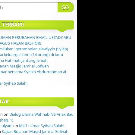
L TERBARU
MAN PERUBAHAN EMAIL USTADZ ABU
AGUS HASAN BASHORI
ilukan: gerombolan alawiyyin (Syiah)
 keluarga sunni (14 orang) di kota
ia Hati-hati jantung lemah
lanan Masjid Jami’ al Sofwah
kbar bersama Syeikh Abdurrahman al
r Syihab Salah!
TAR
an
on
Dialog Ulama Wahhabi VS Anak Bau
(bag. 1)
mulyadi
on
MUI : Umar Syihab Salah!
n
Kajian Bulanan Masjid Jami’ al Sofwah