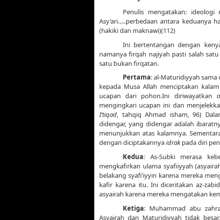
Penulis mengatakan: ideologi
Asy’ari…..perbedaan antara keduanya hany
(hakiki dan maknawi)(112)
Ini bertentangan dengan kenya
namanya firqah najiyah pasti salah sat
satu bukan firqatan.
Pertama
: al-Maturidiyyah sama
kepada Musa Allah menciptakan kalam
ucapan dari pohon.Ini diriwayatkan 
mengingkari ucapan ini dan menjelekka
I’tiqad
, tahqiq Ahmad isham, 96) Dalam
didengar, yang didengar adalah ibarat
menunjukkan atas kalamnya. Sementara a
dengan diciptakannya
idrak
pada diri pe
Kedua
: As-Subki merasa keb
mengkafirkan ulama syafiiyyah (asyair
belakang syafi’iyyin karena mereka me
kafir karena itu. Ini diceritakan az-za
asyairah karena mereka mengatakan ke
Ketiga
: Muhammad abu zahrah
Asyairah dan Maturidiyyah tidak besar