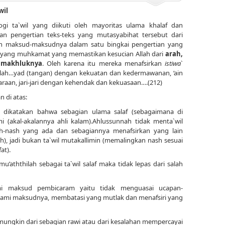
wil
gi ta`wil yang diikuti oleh mayoritas ulama khalaf dan
kan pengertian teks-teks yang mutasyabihat tersebut dari
an maksud-maksudnya dalam satu bingkai pengertian yang
ain yang muhkamat yang memastikan kesucian Allah dari
arah,
 makhluknya
. Oleh karena itu mereka menafsirkan
istiwa
`
llah…yad (tangan) dengan kekuatan dan kedermawanan, ‘ain
raan, jari-jari dengan kehendak dan kekuasaan….(212)
 di atas:
ka dikatakan bahwa sebagian ulama salaf (sebagaimana di
i (akal-akalannya ahli kalam).Ahlussunnah tidak menta`wil
sh-nash yang ada dan sebagiannya menafsirkan yang lain
), jadi bukan ta`wil mutakallimin (memalingkan nash sesuai
at).
’aththilah sebagai ta`wil salaf maka tidak lepas dari salah
i maksud pembicaram yaitu tidak menguasai ucapan-
ami maksudnya, membatasi yang mutlak dan menafsiri yang
 mungkin dari sebagian rawi atau dari kesalahan mempercayai