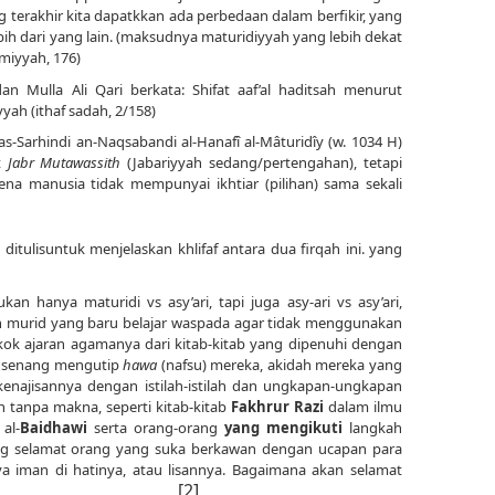
g terakhir kita dapatkkan ada perbedaan dalam berfikir, yang
ih dari yang lain. (maksudnya maturidiyyah yang lebih dekat
amiyyah, 176)
dan Mulla Ali Qari berkata: Shifat aaf’al haditsah menurut
ah (ithaf sadah, 2/158)
as-Sarhindi an-Naqsabandi al-Hanafî al-Mâturidîy (w. 1034 H)
t
Jabr Mutawassith
(Jabariyyah sedang/pertengahan), tetapi
ena manusia tidak mempunyai ikhtiar (pilihan) sama sekali
ditulisuntuk menjelaskan khlifaf antara dua firqah ini. yang
an hanya maturidi vs asy’ari, tapi juga asy-ari vs asy’ari,
h murid yang baru belajar waspada agar tidak menggunakan
k ajaran agamanya dari kitab-kitab yang dipenuhi dengan
ya senang mengutip
hawa
(nafsu) mereka, akidah mereka yang
kenajisannya dengan istilah-istilah dan ungkapan-ungkapan
h tanpa makna, seperti kitab-kitab
Fakhrur Razi
dalam ilmu
al-
Baidhawi
serta orang-orang
yang
mengikuti
langkah
ang selamat orang yang suka berkawan dengan ucapan para
aya iman di hatinya, atau lisannya. Bagaimana akan selamat
[2]