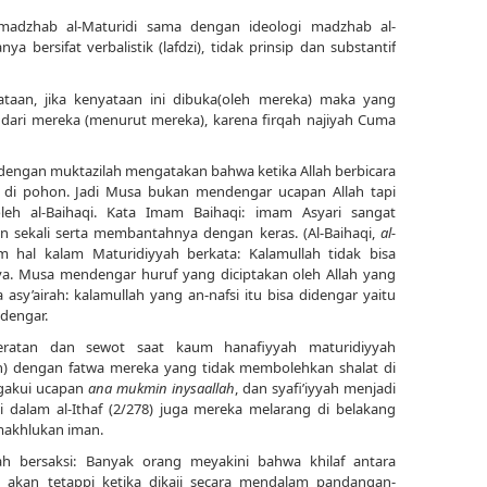
 madzhab al-Maturidi sama dengan ideologi madzhab al-
a bersifat verbalistik (lafdzi), tidak prinsip dan substantif
taan, jika kenyataan ini dibuka(oleh mereka) maka yang
u dari mereka (menurut mereka), karena firqah najiyah Cuma
 dengan muktazilah mengatakan bahwa ketika Allah berbicara
 di pohon. Jadi Musa bukan mendengar ucapan Allah tapi
oleh al-Baihaqi. Kata Imam Baihaqi: imam Asyari sangat
n sekali serta membantahnya dengan keras. (Al-Baihaqi,
al-
 hal kalam Maturidiyyah berkata: Kalamullah tidak bisa
nya. Musa mendengar huruf yang diciptakan oleh Allah yang
sy’airah: kalamullah yang an-nafsi itu bisa didengar yaitu
ndengar.
eratan dan sewot saat kaum hanafiyyah maturidiyyah
ah) dengan fatwa mereka yang tidak membolehkan shalat di
ngakui ucapan
ana mukmin inysaallah
, dan syafi’iyyah menjadi
bidi dalam al-Ithaf (2/278) juga mereka melarang di belakang
makhlukan iman.
 bersaksi: Banyak orang meyakini bahwa khilaf antara
, akan tetappi ketika dikaji secara mendalam pandangan-