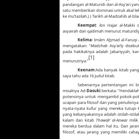
pandangan al-Maturidi dan al-Asy’ari yan
satu memberikan dominasi untuk akal leb
ke mu’tazilah.) ) Tarikh al-Madzahib al-Isl
Keempat
: ibn Hajar al-Makki 
asyairah dan qadimah menurut maturidiyy
Kelima
: Imâm A
h
mad al-Faruqi 
mengatakan: “
Madzhab
Asy’arîy disebu
pada hakikatnya adalah Jabariyyah, kar
[1]
menurutnya.”
Keenam
:Ada banyak kitab yang 
saya tahu ada 16 judul kitab.
Sebenarnya pertentangan ini buk
misalnya Ad-
Dasuki
berkata: “Hendakla
potensinya untuk mengambil pokok-poko
ucapan para filosof dan yang penulisn
nyata-nyata kufur yang mereka tutupi 
yang kebanyakannya adalah istilah-istila
kalam dan kitab
Thawali’ al-Anwar
milik 
mereka berdua dalam hal itu. Dan jar
filosof, atau jarang yang memiliki cah