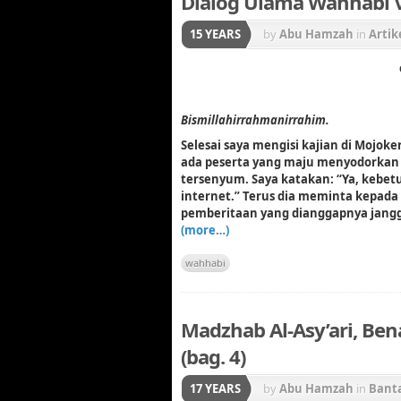
Dialog Ulama Wahhabi VS
15 YEARS
by
Abu Hamzah
in
Artik
Bismillahirrahmanirrahim.
Selesai saya mengisi kajian di Mojoker
ada peserta yang maju menyodorkan s
tersenyum.
Saya katakan: “Ya, kebet
internet.” Terus dia meminta kepad
pemberitaan yang dianggapnya jangg
(more…)
wahhabi
Madzhab Al-Asy’ari, Be
(bag. 4)
17 YEARS
by
Abu Hamzah
in
Bant