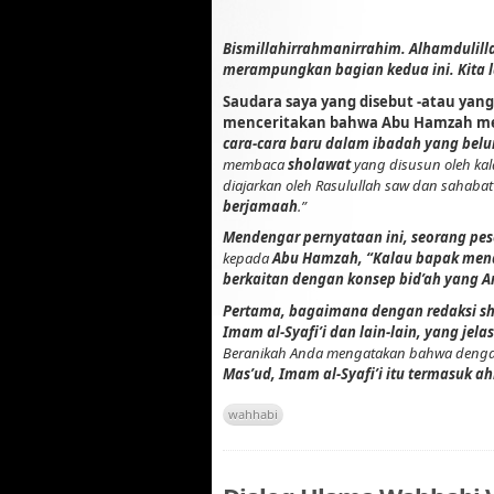
Bismillahirrahmanirrahim. Alhamdulil
merampungkan
bagian kedua ini. Kita
Saudara saya yang disebut -atau yan
menceritakan bahwa Abu Hamzah m
cara-cara baru dalam ibadah yang belu
membaca
sholawat
yang disusun oleh ka
diajarkan oleh Rasulullah saw dan sahaba
berjamaah
.”
Mendengar pernyataan ini, seorang pes
kepada
Abu Hamzah, “Kalau bapak mendef
berkaitan dengan konsep bid’ah yang 
Pertama, bagaimana dengan redaksi sha
Imam al-Syafi’i dan lain-lain, yang jel
Beranikah Anda mengatakan bahwa denga
Mas’ud, Imam al-Syafi’i itu termasuk ah
wahhabi