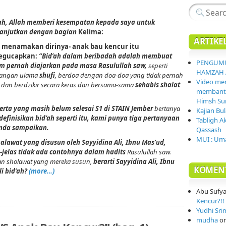
lah, Allah memberi kesempatan kepada saya untuk
 lanjutkan dengan bagian
Kelima:
ARTIKE
g menamakan dirinya- anak bau kencur itu
egucapkan:
“Bid’ah dalam beribadah adalah membuat
PENGUMU
m pernah diajarkan pada masa Rasulullah saw,
seperti
HAMZAH 
langan ulama
shufi
, berdoa dengan doa-doa yang tidak pernah
Video mem
t dan berdzikir secara keras dan bersama-sama
sehabis shalat
membantai
Himsh Sur
erta yang masih belum selesai S1 di STAIN Jember
bertanya
Kajian Bu
inisikan bid’ah seperti itu, kami punya tiga pertanyaan
Tabligh A
Anda sampaikan.
Qassash
MUI : Uma
lawat yang disusun oleh Sayyidina Ali, Ibnu Mas’ud,
as-jelas tidak ada contohnya dalam hadits
Rasulullah saw.
n sholawat yang mereka susun,
berarti Sayyidina Ali, Ibnu
KOMEN
li bid’ah?
(more…)
Abu Sufy
Kencur?!! 
Yudhi Sri
mudha
o