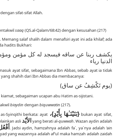
engan sifat-sifat Allah.
entakwil
saaq
(QS.al-Qalam/68:42) dengan kesusahan (217)
m. Memang salaf shalih dalam menafsiri ayat ini ada khilaf; ada
a hadits Bukhari:
يكشف ربنا عن ساقه فيسجد له كل مؤمن
ومؤم
الدنيا رياء
suk ayat sifat, sebagaimana Ibn Abbas, sebab ayat ia tidak
d yang shahih dari Ibn Abbas dia membacanya:
(يوم تَكْشِفُ عن ساق)
i kiamat, sebagaiman ucapan abu Hatim as-sijistani.
takwil
biaydin
dengan
biquwwatin
(217).
{بَنَيْنَـٰهَا بِأَيْدٍ}،
-Syinqithi berkata: ayat
bukan ayat sifat,
الأيْد
lainkan asli
yang berati al-
quwwah
. Wazan aydin adalah
أفْعُ
. Jadsi aydin, hamzahnya adalah fa`, ya`nya adalah ‘ain
ri yad yang wazannya adalah af’ul maka hamzah adalah zaidah