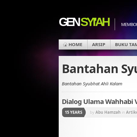
GEN
SYI'AH
MEMBON
HOME
ARSIP
BUKU TA
Bantahan Sy
Bantahan Syubhat Ahli Kalam
Dialog Ulama Wahhabi VS
15 YEARS
by
Abu Hamzah
in
Artik