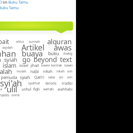
D
on
Buku Tamu
Buku Tamu
alquran
bait
ahlus sunnah
Artikel
awas
aqidah
ahan
buaya
buku
dialog
go beyond text
 syiah
islam
israel
jihad
kawin kontrak
kawin
alah
nabi
nikah
mutah
nikah sirri
pemuda syiah
Qath’i
saba
siri
sirri
syi'ah
teroris
tradisi
syubhat
ulil
ushul fiqh
wahhabi
ma
wahabi
hanni
zionis