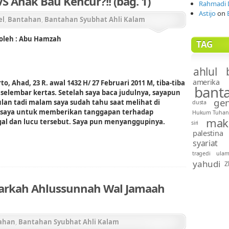
 Anak Bau Kencur?!! (bag. 1)
Rahmadi 
Astijo
on
el
,
Bantahan
,
Bantahan Syubhat Ahli Kalam
oleh : Abu Hamzah
TAG
ahlul 
amerika
to, Ahad, 23 R. awal 1432 H/ 27 Februari 2011 M, tiba-tiba
bant
elembar kertas. Setelah saya baca judulnya, sayapun
gen
ulan tadi malam saya sudah tahu saat melihat di
dusta
a saya untuk memberikan tanggapan terhadap
Hukum Tuhan
mak
al dan lucu tersebut. Saya pun menyanggupinya.
siri
palestina
syariat
tragedi
ula
yahudi
Z
narkah Ahlussunnah Wal Jamaah
ahan
,
Bantahan Syubhat Ahli Kalam