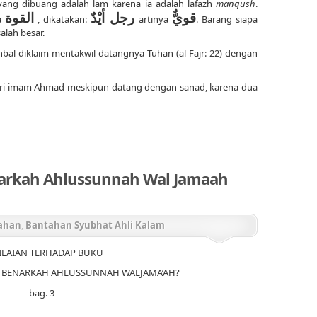
` yang dibuang adalah lam karena ia adalah lafazh
manqush
.
قويٌّ
رجل أيْدٌ
القوة
a
, dikatakan:
artinya
. Barang siapa
alah besar.
bal diklaim mentakwil datangnya Tuhan (al-Fajr: 22) dengan
 dari imam Ahmad meskipun datang dengan sanad, karena dua
narkah Ahlussunnah Wal Jamaah
ahan
,
Bantahan Syubhat Ahli Kalam
ILAIAN TERHADAP BUKU
I, BENARKAH AHLUSSUNNAH WALJAMA’AH?
bag. 3