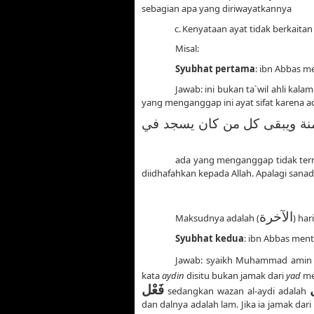
sebagian apa yang diriwayatkannya
c.
Kenyataan ayat tidak berkaitan d
Misal:
Syubhat pertama
: ibn Abbas m
Jawab: ini bukan ta`wil ahli kala
yang menganggap ini ayat sifat karena ad
نة ويبقى كل من كان يسجد في
ada yang menganggap tidak terma
diidhafahkan kepada Allah. Apalagi sana
الآخرة
Maksudnya adalah (
) har
Syubhat kedua
: ibn Abbas men
Jawab: syaikh Muhammad amin as
kata
aydin
disitu bukan jamak dari
yad
me
ل
فَعْل
sedangkan wazan al-aydi adalah
dan dalnya adalah lam. Jika ia jamak da