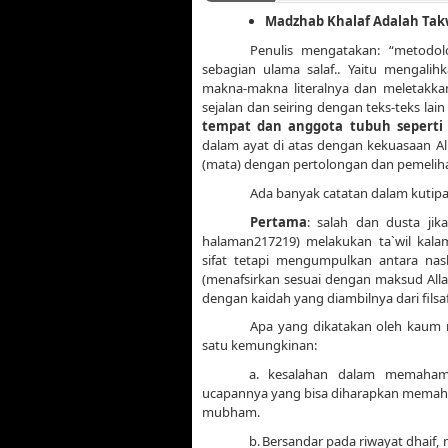
Madzhab Khalaf Adalah Tak
Penulis mengatakan: “metodolo
sebagian ulama salaf.. Yaitu mengalih
makna-makna literalnya dan meletakk
sejalan dan seiring dengan teks-teks l
tempat dan anggota tubuh seperti
dalam ayat di atas dengan kekuasaan A
(mata) dengan pertolongan dan pemeliha
Ada banyak catatan dalam kutipan
Pertama
: salah dan dusta
ji
halaman217219) melakukan ta`wil kalam
sifat tetapi mengumpulkan antara na
(menafsirkan sesuai dengan maksud Allah
dengan kaidah yang diambilnya dari filsaf
Apa yang dikatakan oleh kaum mu
satu kemungkinan:
a.
kesalahan dalam memaham
ucapannya yang bisa diharapkan memah
mubham.
b.
Bersandar pada riwayat dhaif,