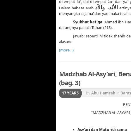
ditempat fa`, dal ditempat ‘ain dan ya
الأيْد، والآد
Dalam bahasa arab
artiny
menyangka ia jama’ dari yad maka telah s
Syubhat ketiga
: Ahmad ibn Han
datangnya pahala Tuhan (218).
Jawab: seperti ini tidak shahih
alasan:
(more…)
Madzhab Al-Asy’ari, Be
(bag. 3)
17 YEARS
by
Abu Hamzah
in
Bant
PEN
“MADZHAB AL-ASY’AR
Asy’ari dan Maturidi sama