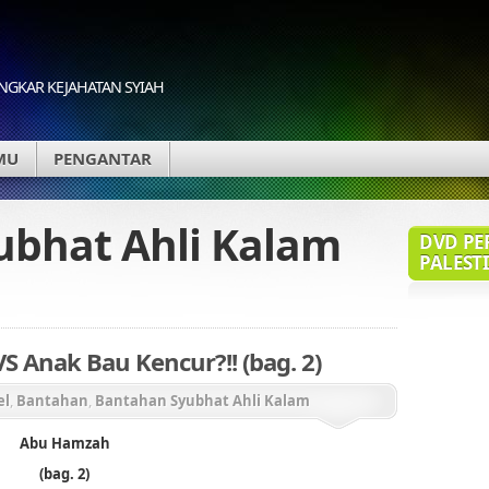
GKAR KEJAHATAN SYIAH
MU
PENGANTAR
ubhat Ahli Kalam
DVD PE
PALESTI
 Anak Bau Kencur?!! (bag. 2)
el
,
Bantahan
,
Bantahan Syubhat Ahli Kalam
Abu Hamzah
(bag. 2)