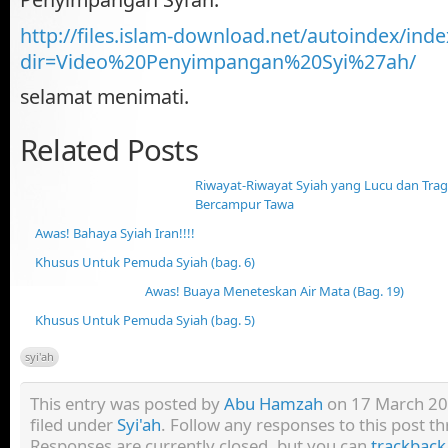
http://files.islam-download.net/autoindex/inde
dir=Video%20Penyimpangan%20Syi%27ah/
selamat menimati.
Related Posts
Riwayat-Riwayat Syiah yang Lucu dan Tra
Bercampur Tawa
Awas! Bahaya Syiah Iran!!!!
Khusus Untuk Pemuda Syiah (bag. 6)
Awas! Buaya Meneteskan Air Mata (Bag. 19)
Khusus Untuk Pemuda Syiah (bag. 5)
syi'ah
This entry was posted by
Abu Hamzah
on 17 March 201
filed under
Syi'ah
. Follow any responses to this post 
Responses are currently closed, but you can
trackback