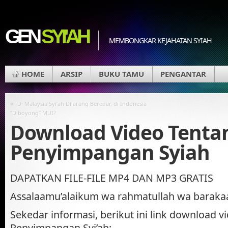
GEN
SYI'AH
MEMBONGKAR KEJAHATAN SYIAH
HOME
ARSIP
BUKU TAMU
PENGANTAR
«
Di Malaysia Syi’ah Dilarang Beredar, di Indonesia
“Diboyong” MUI?
Download Video Tenta
Penyimpangan Syiah
DAPATKAN FILE-FILE MP4 DAN MP3 GRATIS
Assalaamu’alaikum wa rahmatullah wa baraka
Sekedar informasi, berikut ini link download v
Penyimpangan Syi’ah: