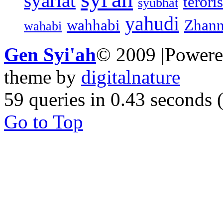
syariat
teroris
syubhat
yahudi
wahhabi
Zhann
wahabi
Gen Syi'ah
© 2009 |Power
theme by
digitalnature
59 queries in 0.43 seconds
Go to Top