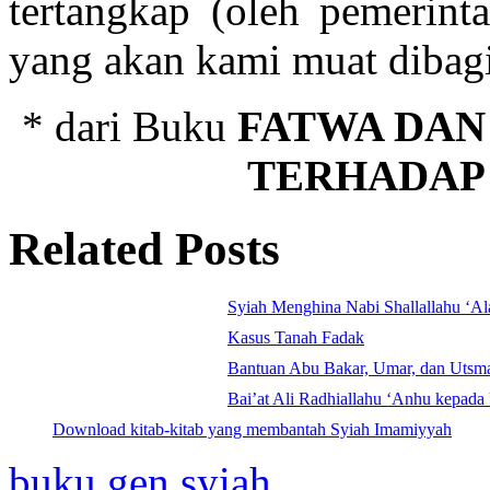
tertangkap (oleh pemerint
yang akan kami muat dibagi
* dari Buku
FATWA DAN
TERHADAP 
Related Posts
Syiah Menghina Nabi Shallallahu ‘Al
Kasus Tanah Fadak
Bantuan Abu Bakar, Umar, dan Utsm
Bai’at Ali Radhiallahu ‘Anhu kepad
Download kitab-kitab yang membantah Syiah Imamiyyah
buku
gen syiah