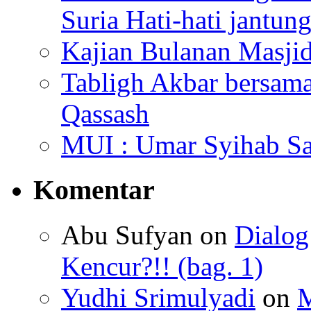
Suria Hati-hati jantun
Kajian Bulanan Masjid
Tabligh Akbar bersam
Qassash
MUI : Umar Syihab Sa
Komentar
Abu Sufyan
on
Dialo
Kencur?!! (bag. 1)
Yudhi Srimulyadi
on
M