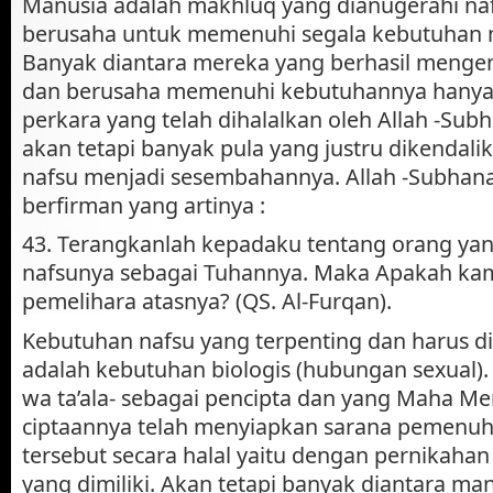
Manusia adalah makhluq yang dianugerahi naf
berusaha untuk memenuhi segala kebutuhan n
Banyak diantara mereka yang berhasil menge
dan berusaha memenuhi kebutuhannya hanya
perkara yang telah dihalalkan oleh Allah -Subh
akan tetapi banyak pula yang justru dikendali
nafsu menjadi sesembahannya. Allah -Subhana
berfirman yang artinya :
43. Terangkanlah kepadaku tentang orang ya
nafsunya sebagai Tuhannya. Maka Apakah ka
pemelihara atasnya? (QS. Al-Furqan).
Kebutuhan nafsu yang terpenting dan harus d
adalah kebutuhan biologis (hubungan sexual).
wa ta’ala- sebagai pencipta dan yang Maha M
ciptaannya telah menyiapkan sarana pemenu
tersebut secara halal yaitu dengan pernikaha
yang dimiliki. Akan tetapi banyak diantara man