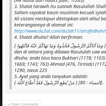
(HR Nasai dari hadits Jabir; 1/263)
3. Shalat tarawih itu sunnah Rasulullah Shall
Sallam sepakat kaum muslimin kecuali syiah
Ali sistani meskipun ditetapkan oleh ahlul ba
keterangannya di alamat ini:
http://www.du3at.com/du3at11/alrafedhah/
4. Shalat dhuha? Allah berfirman:
dan di antara yang dibawa Rasululah saw ad
dhuha. anda bisa baca Bukhari (1178; 1103)
1669; 1743; 763) Ahmad (476, Tirmidzi (117
1290, nasai 225
5. Ayat yang anda tanyakan adalah:
{ مَنْ يُطِعِ الرَّسُولَ فَقَدْ أَطَاعَ اللَّهَ } [النساء : 80]،
« Older Comments