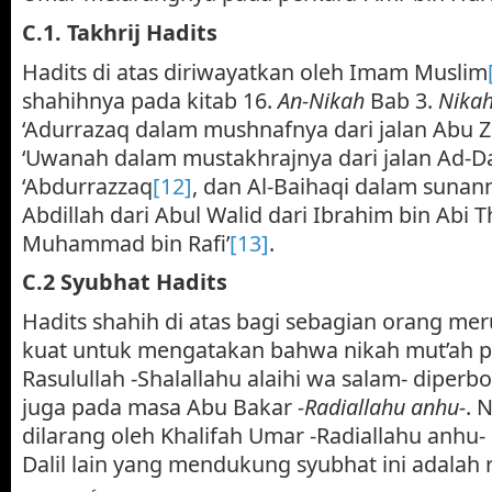
C.1. Takhrij Hadits
Hadits di atas diriwayatkan oleh Imam Muslim
shahihnya pada kitab 16.
An-Nikah
Bab 3.
Nikah
‘Adurrazaq dalam mushnafnya dari jalan Abu Z
‘Uwanah dalam mustakhrajnya dari jalan Ad-Da
‘Abdurrazzaq
[12]
, dan Al-Baihaqi dalam sunann
Abdillah dari Abul Walid dari Ibrahim bin Abi T
Muhammad bin Rafi’
[13]
.
C.2 Syubhat Hadits
Hadits shahih di atas bagi sebagian orang mer
kuat untuk mengatakan bahwa nikah mut’ah 
Rasulullah -Shalallahu alaihi wa salam- diperb
juga pada masa Abu Bakar
-Radiallahu anhu-
. 
dilarang oleh Khalifah Umar -Radiallahu anhu- 
Dalil lain yang mendukung syubhat ini adalah r