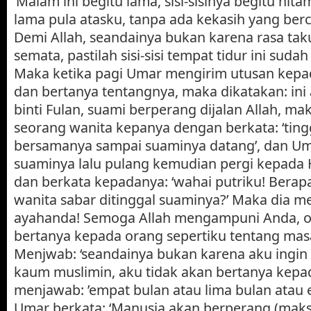
‘Malam ini begitu lama, sisi-sisinya begitu hit
lama pula atasku, tanpa ada kekasih yang be
Demi Allah, seandainya bukan karena rasa tak
semata, pastilah sisi-sisi tempat tidur ini suda
Maka ketika pagi Umar mengirim utusan kepad
dan bertanya tentangnya, maka dikatakan: ini
binti Fulan, suami berperang dijalan Allah, 
seorang wanita kepanya dengan berkata: ‘tin
bersamanya sampai suaminya datang’, dan Um
suaminya lalu pulang kemudian pergi kepada 
dan berkata kepadanya: ‘wahai putriku! Berap
wanita sabar ditinggal suaminya?’ Maka dia m
ayahanda! Semoga Allah mengampuni Anda, o
bertanya kepada orang sepertiku tentang masa
Menjwab: ‘seandainya bukan karena aku ingin
kaum muslimin, aku tidak akan bertanya kepa
menjawab: ’empat bulan atau lima bulan atau
Umar berkata: ‘Manusia akan berperang (maks