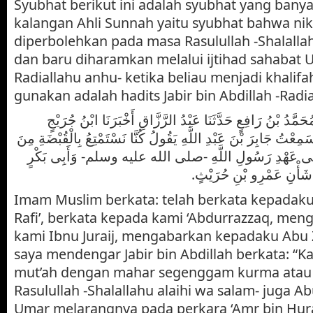
Syubhat berikut ini adalah syubhat yang banya
kalangan Ahli Sunnah yaitu syubhat bahwa ni
diperbolehkan pada masa Rasulullah -Shalallah
dan baru diharamkan melalui ijtihad sahabat 
Radiallahu anhu- ketika beliau menjadi khalifa
gunakan adalah hadits Jabir bin Abdillah -Radia
: مَّدُ بْنُ رَافِعٍ حَدَّثَنَا عَبْدُ الرَّزَّاقِ أَخْبَرَنَا ابْنُ جُرَيْجٍ
سَمِعْتُ جَابِرَ بْنَ عَبْدِ اللَّهِ يَقُولُ كُنَّا نَسْتَمْتِعُ بِالْقُبْضَةِ مِنَ
مَ عَلَى عَهْدِ رَسُولِ اللَّهِ -صلى الله عليه وسلم- وَأَبِى بَكْرٍ
 شَأْنِ عَمْرِو بْنِ حُرَيْثٍ
Imam Muslim berkata: telah berkata kepada
Rafi’, berkata kepada kami ‘Abdurrazzaq, me
kami Ibnu Juraij, mengabarkan kepadaku Abu Z
saya mendengar Jabir bin Abdillah berkata: “K
mut’ah dengan mahar segenggam kurma atau
Rasulullah -Shalallahu alaihi wa salam- juga 
Umar melarangnya pada perkara ‘Amr bin Hura