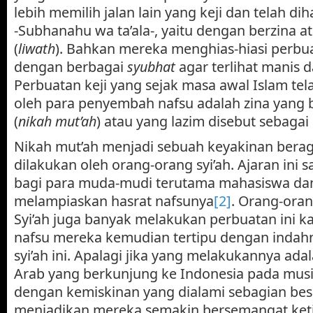
lebih memilih jalan lain yang keji dan telah di
-Subhanahu wa ta’ala-, yaitu dengan berzina 
(
liwath
). Bahkan mereka menghias-hiasi perbua
dengan berbagai
syubhat
agar terlihat manis d
Perbuatan keji yang sejak masa awal Islam te
oleh para penyembah nafsu adalah zina yang 
(
nikah mut’ah
) atau yang lazim disebut sebagai
Nikah mut’ah menjadi sebuah keyakinan bera
dilakukan oleh orang-orang syi’ah. Ajaran ini
bagi para muda-mudi terutama mahasiswa da
melampiaskan hasrat nafsunya
[2]
. Orang-oran
Syi’ah juga banyak melakukan perbuatan ini k
nafsu mereka kemudian tertipu dengan indahny
syi’ah ini. Apalagi jika yang melakukannya ad
Arab yang berkunjung ke Indonesia pada mus
dengan kemiskinan yang dialami sebagian be
menjadikan mereka semakin bersemangat keti