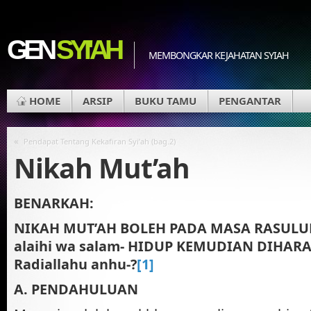
GEN
SYI'AH
MEMBONGKAR KEJAHATAN SYIAH
HOME
ARSIP
BUKU TAMU
PENGANTAR
«
Pendapat Tentang Kekafiran Syi’ah (bag.2)
Nikah Mut’ah
BENARKAH:
NIKAH MUT’AH BOLEH PADA MASA RASULUL
alaihi wa salam- HIDUP KEMUDIAN DIHA
Radiallahu anhu-?
[1]
A. PENDAHULUAN