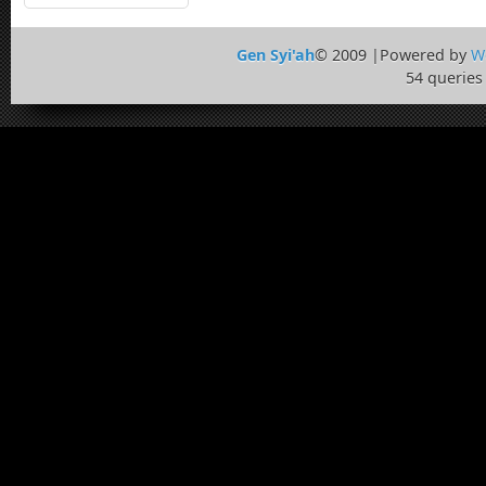
Gen Syi'ah
© 2009 |Powered by
W
54 queries