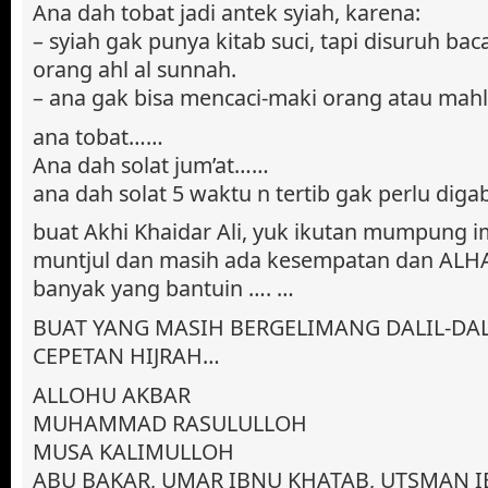
Ana dah tobat jadi antek syiah, karena:
– syiah gak punya kitab suci, tapi disuruh bac
orang ahl al sunnah.
– ana gak bisa mencaci-maki orang atau mah
ana tobat……
Ana dah solat jum’at……
ana dah solat 5 waktu n tertib gak perlu dig
buat Akhi Khaidar Ali, yuk ikutan mumpung 
muntjul dan masih ada kesempatan dan A
banyak yang bantuin …. …
BUAT YANG MASIH BERGELIMANG DALIL-DAL
CEPETAN HIJRAH…
ALLOHU AKBAR
MUHAMMAD RASULULLOH
MUSA KALIMULLOH
ABU BAKAR, UMAR IBNU KHATAB, UTSMAN I