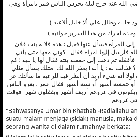
 الله عنه خرج ليلة يحرس الناس فمر بامرأة وهي
( د جانبه وطال علي ألا خليل ألاعبه
( ه وحده لحرك من هذا السرير جوانبه
ى المرأة فسأل عنها فقيل : هذه فلانة بنت فلان
ه فأرسل إليها امرأة فقال : كوني معها حتى يأتي
أقفله ثم ذهب إلى حفصة بنته فقال لها يا بنية ! كم
 فقالت له : يا أبه ! يغفر الله لك أمثلك يسأل مثلي
ه لولا أنه شيء أريد أن أنظر فيه للرعية ما سألتك عن
 أو خمسة أشهر أو ستة أشهر فقال عمر : يغزو الناس
يكونون في غزوهم أربعة أشهر ويقفلون شهرا فوقت
في غزوهم
“Bahwasanya Umar bin Khathab -Radiallahu an
suatu malam menjaga (sidak) manusia, maka d
seorang wanita di dalam rumahnya berkata: