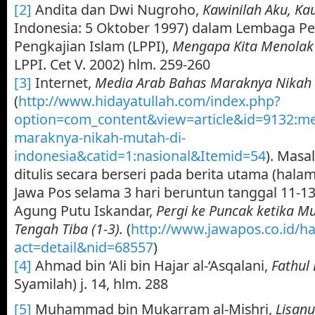
[2]
Andita dan Dwi Nugroho,
Kawinilah Aku, Ka
Indonesia: 5 Oktober 1997) dalam Lembaga Pe
Pengkajian Islam (LPPI),
Mengapa Kita Menolak 
LPPI. Cet V. 2002) hlm. 259-260
[3]
Internet,
Media Arab Bahas Maraknya Nikah M
(
http://www.hidayatullah.com/index.php?
option=com_content&view=article&id=9132:me
maraknya-nikah-mutah-di-
indonesia&catid=1:nasional&Itemid=54
). Masa
ditulis secara berseri pada berita utama (hal
Jawa Pos selama 3 hari beruntun tanggal 11-1
Agung Putu Iskandar,
Pergi ke Puncak ketika M
Tengah Tiba (1-3).
(
http://www.jawapos.co.id/h
act=detail&nid=68557
)
[4]
Ahmad bin ‘Ali bin Hajar al-‘Asqalani,
Fathul 
Syamilah) j. 14, hlm. 288
[5]
Muhammad bin Mukarram al-Mishri,
Lisanu