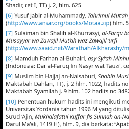
Shadir, cet I, TT) j. 2, hlm. 625
[6]
Yusuf Jabir al-Muhammady,
Tahrimul Mut’ah 
(
http://www.ansar.org/books/Motaa.zip
) hlm. 5
[7]
Sulaiman bin Shalih al-Khurrasyi,
al-Farqu b
Musayyar wa Zawajil Mut’ah waz Zawajil ‘urfi
(
http://www.saaid.net/Warathah/Alkharashy/
[8]
Mamduh Farhan al-Buhairi,
asy-Syi’ah Minhu
(Indonesia: Dar al-Faruq lin Nasyr wat Tauzi’, ce
[9]
Muslim bin Hajjaj an-Naisaburi,
Shahih Mus
Maktabah Dahlan, TT), j. 2 hlm. 1022, hadits no
Maktabah Syamilah j. 9 hlm. 102 hadits no 348
[10]
Penentuan hukum hadits ini mengikuti met
Universitas Yordania tahun 1996 M yang ditulis 
Su’ud ‘Ajin,
Mukhalafatul Kuffar fis Sunnah an-
Darul Ma’ali, 1419 H), hlm. 9, dia berkata: “Apa