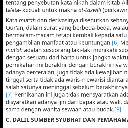
tentang penyebutan kata nikah dalam kitab A
ta’ala- kecuali untuk makna
at-tazwiij
(perkawin
Kata
mut’ah
dan derivasinya disebutkan sebanya
Qur’an, dalam surat yang berbeda-beda, wal
bermacam-macam tetapi kembali kepada satu
pengambilan manfaat atau keuntungan.
[6]
Men
mut’ah
adalah seseorang laki-laki menikahi se
dengan sesuatu dari harta untuk jangka waktu
pernikahan ini berakhir dengan berakhirnya w
adanya perceraian, juga tidak ada kewajiban 
tinggal serta tidak ada waris-mewarisi dianta
salah satunya meninggal sebelum berakhirnya
[7]
Pernikahan ini juga tidak mensyaratkan ada
disyaratkan adanya ijin dari bapak atau wali, 
sama dengan wanita sewaan atau budak.
[8]
C. DALIL SUMBER SYUBHAT DAN PEMAHAM