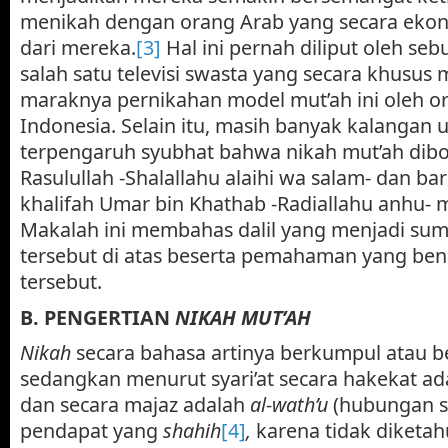
menikah dengan orang Arab yang secara eko
dari mereka.
[3]
Hal ini pernah diliput oleh se
salah satu televisi swasta yang secara khusu
maraknya pernikahan model mut’ah ini oleh o
Indonesia. Selain itu, masih banyak kalangan 
terpengaruh syubhat bahwa nikah mut’ah dib
Rasulullah -Shalallahu alaihi wa salam- dan b
khalifah Umar bin Khathab -Radiallahu anhu- me
Makalah ini membahas dalil yang menjadi su
tersebut di atas beserta pemahaman yang bena
tersebut.
B. PENGERTIAN
NIKAH MUT’AH
Nikah
secara bahasa artinya berkumpul atau b
sedangkan menurut syari’at secara hakekat ad
dan secara majaz adalah
al-wath’u
(hubungan s
pendapat yang
shahih
[4]
,
karena tidak diketa