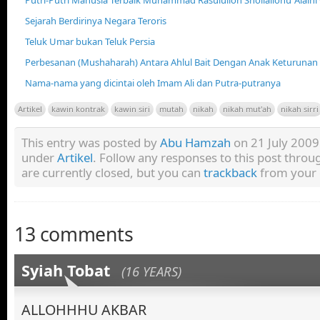
Sejarah Berdirinya Negara Teroris
Teluk Umar bukan Teluk Persia
Perbesanan (Mushaharah) Antara Ahlul Bait Dengan Anak Keturun
Nama-nama yang dicintai oleh Imam Ali dan Putra-putranya
Artikel
kawin kontrak
kawin siri
mutah
nikah
nikah mut'ah
nikah sirri
This entry was posted by
Abu Hamzah
on 21 July 2009 
under
Artikel
. Follow any responses to this post thro
are currently closed, but you can
trackback
from your 
13 comments
Syiah Tobat
(16 YEARS)
ALLOHHHU AKBAR