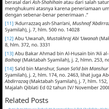
berasal dari
Ash-Shahihain
atau dari salah satu
menghukumi atasnya karena peneriamaan um
dengan sebenar-benar penerimaan .”
[11]
‘Adurrazzaq ash-Shan’ani,
Mushnaf ‘Abdirra
Syamilah), j. 7, hlm. 500 no. 14028
[12]
Abu ‘Uwanah,
Mustakhraj Abi ‘Uwanah
(Mak
8, hlm. 372, no. 3331
[13]
Abu Bakar Ahmad bin Al-Husain bin ‘Ali al
Baihaqi
(Maktabah Syamilah), j. 2, hlmn. 253, n
[14]
Sa’id bin Manshur,
Sunan Sa’id bin Manshur
Syamilah), j. 2, hlm. 174, no. 2463, lihat juga 
Abdirrazaq
(Maktabah Syamilah), j. 7, hlm. 152
Majalah Qiblati Ed 02 tahun IV/ November 2008
Related Posts
Putri-Putri Manusia Terbaik Muhammad Rasululloh Shollallohu ‘Alaihi